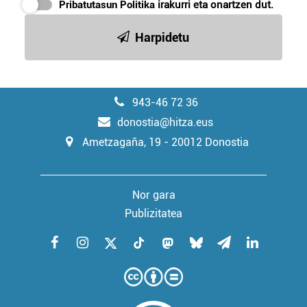
Pribatutasun Politika
irakurri eta onartzen dut.
Harpidetu
943-46 72 36
donostia@hitza.eus
Ametzagaña, 19 - 20012 Donostia
Nor gara
Publizitatea