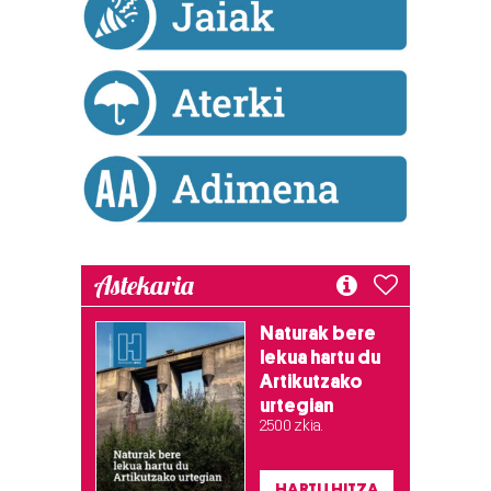
teknologia erabiliz, cookieak adibidez, iragarki eta eduki
pertsonalizatuak eskaintzeko, iragarkiak eta edukia
neurtzeko, jendeari buruzko informazioa biltzeko eta
produktuak garatzeko. Zure datuak nork eta zertarako
erabiltzen dituen hauta dezakezu.
Bazkide batzuek ez dizute baimenik eskatzen, eta beren
interes komertzial legitimoetan babesten dira. Ikusi gure
bazkideen zerrenda, beren ustez zein helburutarako
duten interes legitimoa eta horren aurka nola egin
dezakezun ikusteko.
Astekaria
Lortu zure datu pertsonalak prozesatzeko moduari
Naturak bere
buruzko informazio gehiago eta ezarri zure lehentasunak
lekua hartu du
datuen atalean. Edozein unetan alda edo ken dezakezu
Artikutzako
zure baimena Cookieen adierazpenean.
urtegian
2.500 zkia.
Webgune honek cookie propioak eta hirugarrenen cookie-
fitxategiak erabiltzen ditu. Zure esperientzia eta
HARTU HITZA