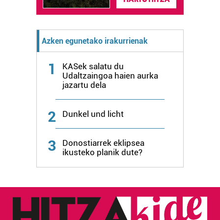
zerbitzuak hobetzeko asmoz, cookie teknologiaz
baliatzen gara. Ohar hau onartuz gero, teknologia hori
erabiltzeko baimen esplizitua ematen diguzu.
Gehiago
irakurri
Azken egunetako irakurrienak
1
KASek salatu du
Udaltzaingoa haien aurka
jazartu dela
2
Dunkel und licht
3
Donostiarrek eklipsea
ikusteko planik dute?