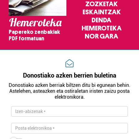
ZOZKETAK
ESKAINTZAK
Hemeroteka
DENDA
HEMEROTEKA
Papereko zenbakiak
NOR GARA
PDF formatuan
Donostiako azken berrien buletina
Donostiako azken berriak biltzen ditu bi egunean behin.
Astelehen, asteazken eta ostiraletan iristen zaizu posta
elektronikora.