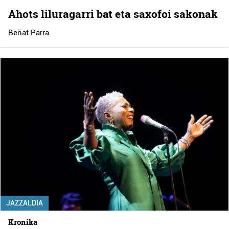
Ahots liluragarri bat eta saxofoi sakonak
Beñat Parra
JAZZALDIA
Kronika