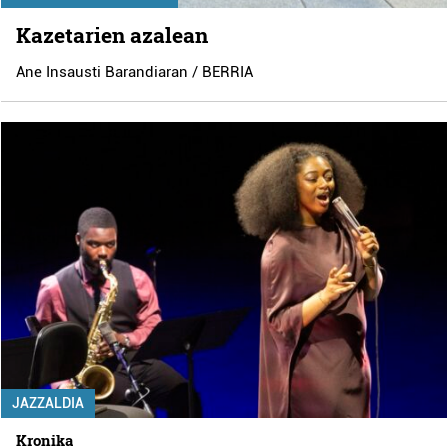
Kazetarien azalean
Ane Insausti Barandiaran / BERRIA
JAZZALDIA
Kronika