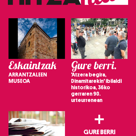
Eskaintzak
Gure berri.
ARRANTZALEEN
'Atzera begira,
MUSEOA
Dinamitarekin' ibilaldi
historikoa, 36ko
gerraren 90.
urteurrenean
+
GURE BERRI