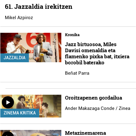
61. Jazzaldia irekitzen
Mikel Azpiroz
Kronika
Jazz birtuosoa, Miles
Davisi omenaldia eta
flamenko pixka bat, itxiera
JAZZALDIA
borobil baterako
Beñat Parra
Oroitzapenen gordailua
Ander Makazaga Conde / Zinea
ZINEMA KRITIKA
Metazinemarena