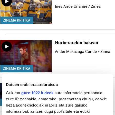
Ines Arrue Unanue / Zinea
ZINEMA KRITIKA
Norberarekin bakean
Ander Makazaga Conde / Zinea
ZINEMA KRITIKA
Datuen erabilera arduratsua
Bizirik irautearena
Guk eta
gure 1022 kideek
sure informacio pertsonala,
Ines Arrue Unanue / Zinea
zure IP zenbakia, esaterako, prozesatzen ditugu, cookie
ZINEMA KRITIKA
bezalako teknologiak erabiliz eta zure gailuko
informazioak azitzen dugu publizitate eta eduki