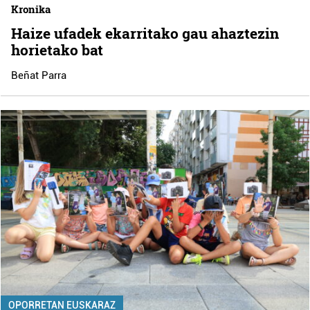
Kronika
Haize ufadek ekarritako gau ahaztezin
horietako bat
Beñat Parra
OPORRETAN EUSKARAZ