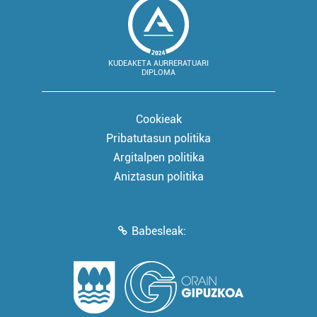
KUDEAKETA AURRERATUARI
DIPLOMA
Cookieak
Pribatutasun politika
Argitalpen politika
Aniztasun politika
Babesleak: