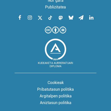
Nor gara
Publizitatea
KUDEAKETA AURRERATUARI
DIPLOMA
Cookieak
Pribatutasun politika
Argitalpen politika
Aniztasun politika