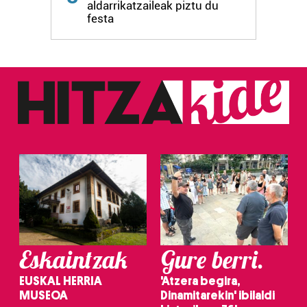
aldarrikatzaileak piztu du
festa
Eskaintzak
Gure berri.
EUSKAL HERRIA
'Atzera begira,
MUSEOA
Dinamitarekin' ibilaldi