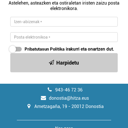
Astelehen, asteazken eta ostiraletan iristen zaizu posta
elektronikora.
Pribatutasun Politika
irakurri eta onartzen dut.
Harpidetu
943-46 72 36
donostia@hitza.eus
Ametzagaña, 19 - 20012 Donostia