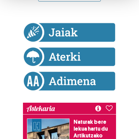
Guk eta gure bazkideek zure datu pertsonalak
prozesatzen ditugu, zure IP zenbakia, besteak beste,
teknologia erabiliz, cookieak adibidez, iragarki eta eduki
pertsonalizatuak eskaintzeko, iragarkiak eta edukia
neurtzeko, jendeari buruzko informazioa biltzeko eta
produktuak garatzeko. Zure datuak nork eta zertarako
erabiltzen dituen hauta dezakezu.
Bazkide batzuek ez dizute baimenik eskatzen, eta beren
interes komertzial legitimoetan babesten dira. Ikusi gure
bazkideen zerrenda, beren ustez zein helburutarako
duten interes legitimoa eta horren aurka nola egin
dezakezun ikusteko.
Astekaria
Lortu zure datu pertsonalak prozesatzeko moduari
Naturak bere
buruzko informazio gehiago eta ezarri zure lehentasunak
lekua hartu du
datuen atalean. Edozein unetan alda edo ken dezakezu
Artikutzako
zure baimena Cookieen adierazpenean.