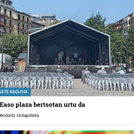
ASTE NAGUSIA
Easo plaza bertsotan urtu da
Andoitz Urdapilleta