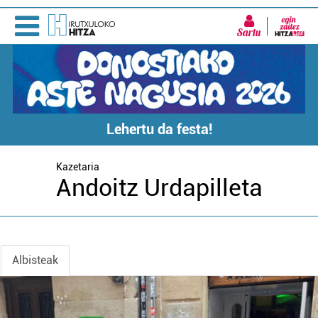
Sartu
Lehertu da festa!
Kazetaria
Andoitz Urdapilleta
Albisteak