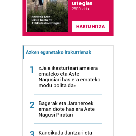
urtegian
2.500 zkia.
Webgune honek cookie propioak eta hirugarrenen cookie-
fitxategiak erabiltzen ditu. Zure esperientzia eta
HARTU HITZA
zerbitzuak hobetzeko asmoz, cookie teknologiaz
baliatzen gara. Ohar hau onartuz gero, teknologia hori
erabiltzeko baimen esplizitua ematen diguzu.
Gehiago
irakurri
Azken egunetako irakurrienak
1
«Jaia ikasturteari amaiera
emateko eta Aste
Nagusiari hasiera emateko
modu polita da»
2
Bagerak eta Jaraneroek
eman diote hasiera Aste
Nagusi Piratari
3
Kanoikada dantzari eta