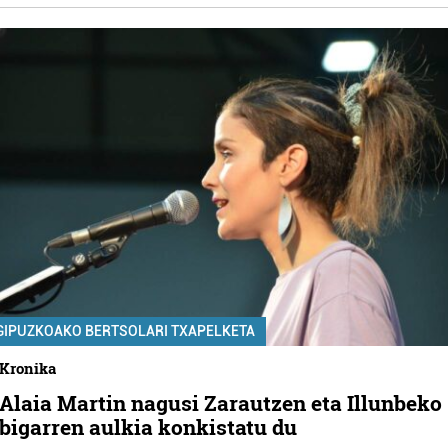
GIPUZKOAKO BERTSOLARI TXAPELKETA
Kronika
Alaia Martin nagusi Zarautzen eta Illunbeko
bigarren aulkia konkistatu du