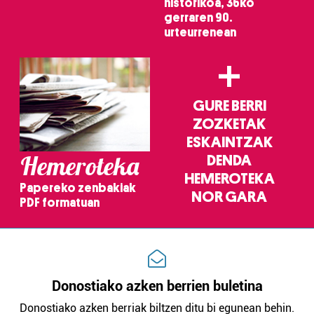
historikoa, 36ko
gerraren 90.
urteurrenean
+
GURE BERRI
ZOZKETAK
ESKAINTZAK
Hemeroteka
DENDA
HEMEROTEKA
Papereko zenbakiak
NOR GARA
PDF formatuan
Donostiako azken berrien buletina
Donostiako azken berriak biltzen ditu bi egunean behin.