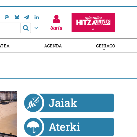
Sartu
Harpidetu zaitez! Izan HITZAKIDE
ATEA
AGENDA
GEHIAGO
HARPIDETU ZAITEZ! IZAN HITZAKIDE