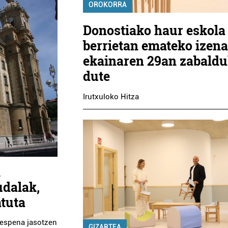
OROKORRA
Donostiako haur eskola
berrietan emateko izen
ekainaren 29an zabald
dute
Irutxuloko Hitza
l
udalak,
atuta
buespena jasotzen
GIZARTEA