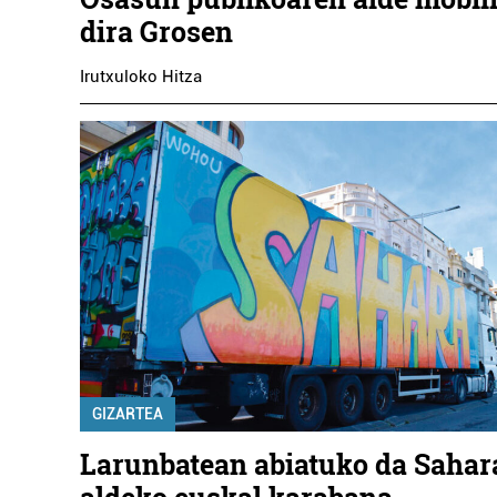
dira Grosen
Irutxuloko Hitza
GIZARTEA
Larunbatean abiatuko da Sahar