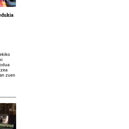
edukia
rekiko
ki
modua
tzea
man zuen