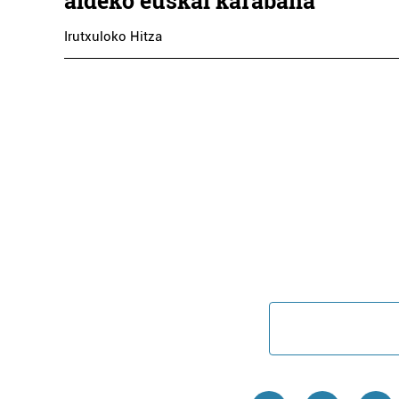
aldeko euskal karabana
Irutxuloko Hitza