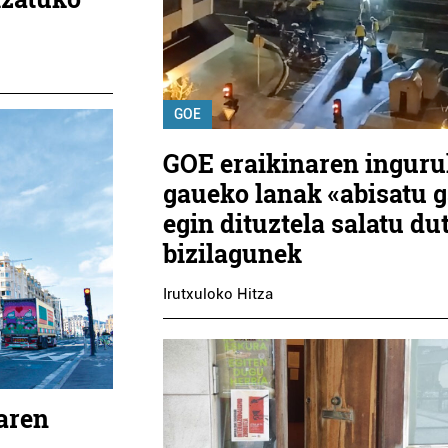
GOE
GOE eraikinaren ingur
gaueko lanak «abisatu 
egin dituztela salatu du
bizilagunek
Irutxuloko Hitza
aren