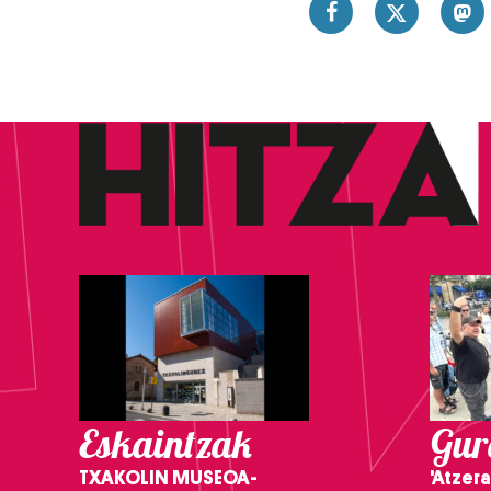
Eskaintzak
Gure
TXAKOLIN MUSEOA-
'Atzera