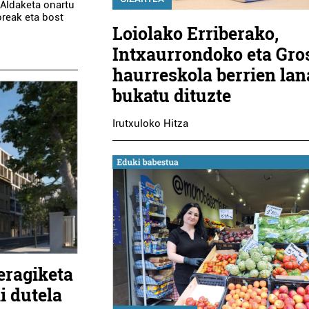
Aldaketa onartu
reak eta bost
Loiolako Erriberako,
Intxaurrondoko eta Gro
haurreskola berrien la
bukatu dituzte
Irutxuloko Hitza
eragiketa
i dutela