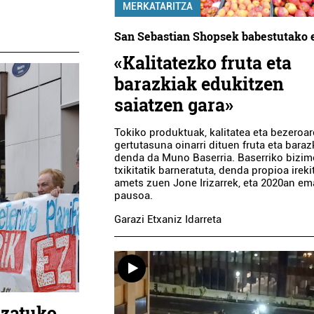
MERKATARITZA
San Sebastian Shopsek babestutako 
«Kalitatezko fruta eta
barazkiak edukitzen
saiatzen gara»
Tokiko produktuak, kalitatea eta bezeroa
gertutasuna oinarri dituen fruta eta baraz
denda da Muno Baserria. Baserriko bizi
txikitatik barneratuta, denda propioa ireki
amets zuen Jone Irizarrek, eta 2020an e
pausoa.
Garazi Etxaniz Idarreta
izatuko