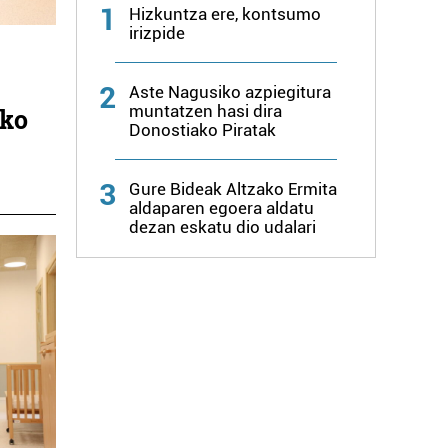
1
Hizkuntza ere, kontsumo
irizpide
a
2
Aste Nagusiko azpiegitura
muntatzen hasi dira
uko
Donostiako Piratak
3
Gure Bideak Altzako Ermita
aldaparen egoera aldatu
dezan eskatu dio udalari