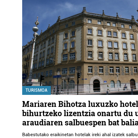
TURISMOA
Mariaren Bihotza luxuzko hote
bihurtzeko lizentzia onartu du 
araudiaren salbuespen bat bali
Babestutako eraikinetan hotelak ireki ahal izatek sal