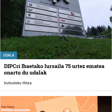
UDALA
DIPCri Ibaetako lursaila 75 urtez ematea
onartu du udalak
Irutxuloko Hitza