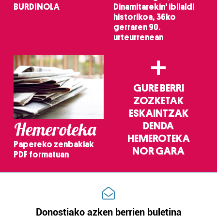
BURDINOLA
Dinamitarekin' ibilaldi
historikoa, 36ko
gerraren 90.
urteurrenean
+
GURE BERRI
ZOZKETAK
ESKAINTZAK
Hemeroteka
DENDA
HEMEROTEKA
Papereko zenbakiak
NOR GARA
PDF formatuan
Donostiako azken berrien buletina