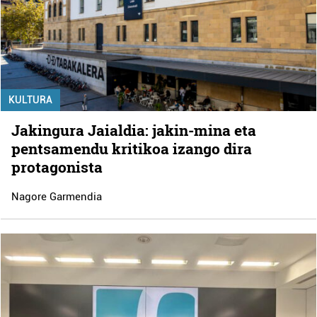
KULTURA
Jakingura Jaialdia: jakin-mina eta
pentsamendu kritikoa izango dira
protagonista
Nagore Garmendia