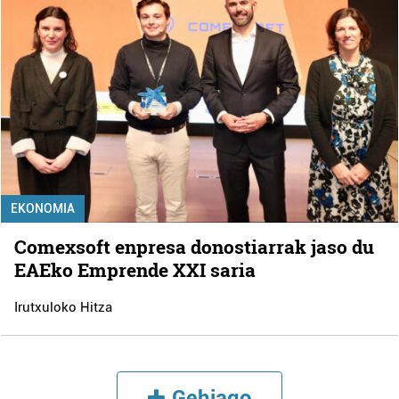
EKONOMIA
Comexsoft enpresa donostiarrak jaso du
EAEko Emprende XXI saria
Irutxuloko Hitza
Gehiago