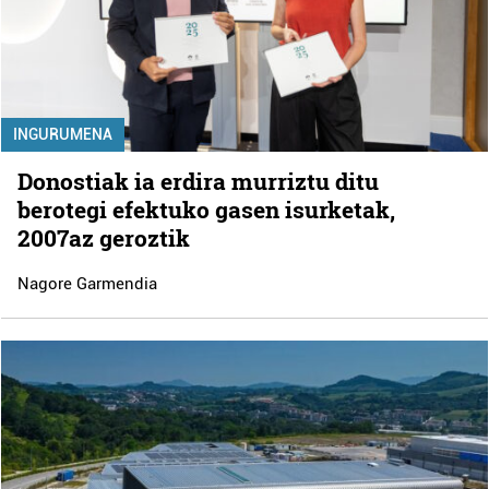
INGURUMENA
Donostiak ia erdira murriztu ditu
berotegi efektuko gasen isurketak,
2007az geroztik
Nagore Garmendia