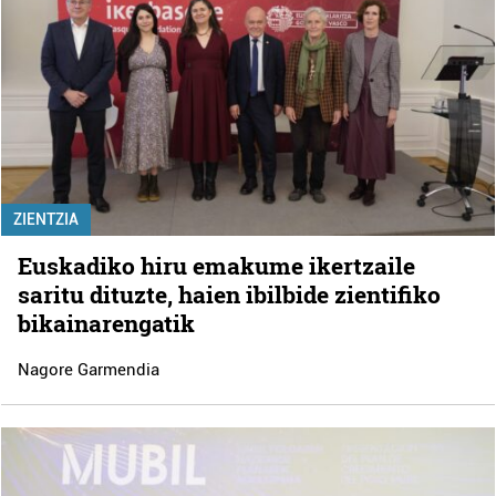
ZIENTZIA
Euskadiko hiru emakume ikertzaile
saritu dituzte, haien ibilbide zientifiko
bikainarengatik
Nagore Garmendia