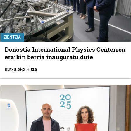
ZIENTZIA
Donostia International Physics Centerren
eraikin berria inauguratu dute
Irutxuloko Hitza