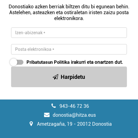
Donostiako azken berriak biltzen ditu bi egunean behin.
Astelehen, asteazken eta ostiraletan iristen zaizu posta
elektronikora.
Pribatutasun Politika
irakurri eta onartzen dut.
Harpidetu
943-46 72 36
donostia@hitza.eus
Ametzagaña, 19 - 20012 Donostia