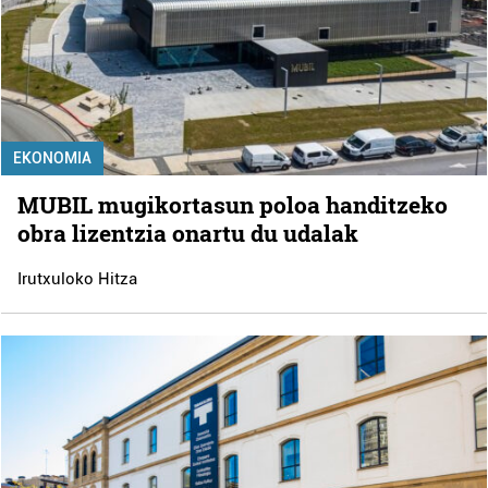
EKONOMIA
MUBIL mugikortasun poloa handitzeko
obra lizentzia onartu du udalak
Irutxuloko Hitza