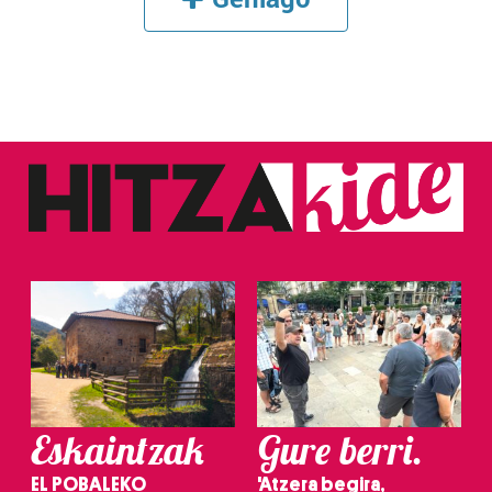
Eskaintzak
Gure berri.
EL POBALEKO
'Atzera begira,