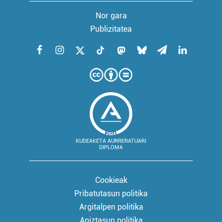
Nor gara
Publizitatea
KUDEAKETA AURRERATUARI
DIPLOMA
Cookieak
Pribatutasun politika
Argitalpen politika
Aniztasun politika