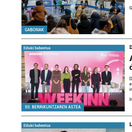
G
GABONAK
D
D
e
i
I
XII. BERRIKUNTZAREN ASTEA
L