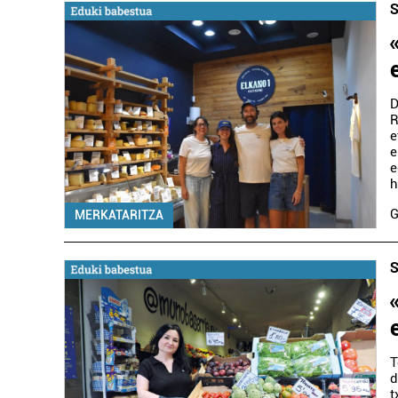
S
D
R
e
e
e
h
G
MERKATARITZA
S
T
d
t