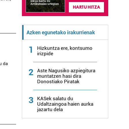
HARTU HITZA
Azken egunetako irakurrienak
1
Hizkuntza ere, kontsumo
irizpide
u da
2
Aste Nagusiko azpiegitura
muntatzen hasi dira
Donostiako Piratak
3
KASek salatu du
Udaltzaingoa haien aurka
jazartu dela