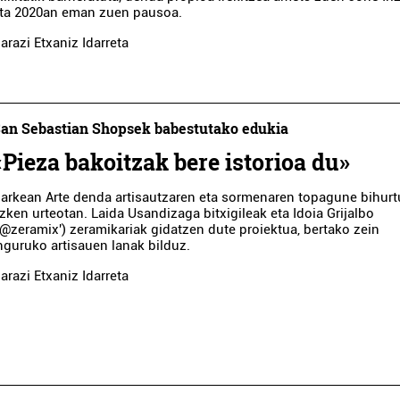
ta 2020an eman zuen pausoa.
arazi Etxaniz Idarreta
an Sebastian Shopsek babestutako edukia
«Pieza bakoitzak bere istorioa du»
arkean Arte denda artisautzaren eta sormenaren topagune bihurt
zken urteotan. Laida Usandizaga bitxigileak eta Idoia Grijalbo
'@zeramix') zeramikariak gidatzen dute proiektua, bertako zein
nguruko artisauen lanak bilduz.
arazi Etxaniz Idarreta