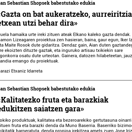
an Sebastian Shopsek babestutako edukia
«Gazta on bat aukeratzeko, aurreiritzi
etxean utzi behar dira»
uela hamaika urte ireki zituen ateak Elkano kaleko gazta dendak.
amon Lizeagaren proiektua zen hasieran, baina, gaur egun, Iker I
ta Maite Rosok dute gidaritza. Dendaz gain, Aian duten gaztande
re ekoizten dituzte gaztak, eta inguruko artisau txikiekin sare
gonkorra osatu dute urteotan. Gainera, datozen hilabeteetan, jauz
andia emango du proiektuak.
arazi Etxaniz Idarreta
an Sebastian Shopsek babestutako edukia
«Kalitatezko fruta eta barazkiak
edukitzen saiatzen gara»
okiko produktuak, kalitatea eta bezeroarekiko gertutasuna oinarri
ituen fruta eta barazki denda da Muno Baserria. Baserriko bizim
xikitatik barneratuta, denda propioa irekitzea amets zuen Jone Iriz