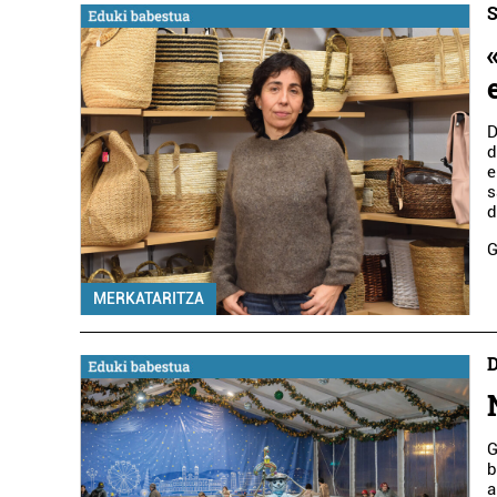
S
D
d
e
s
d
G
MERKATARITZA
D
G
b
a