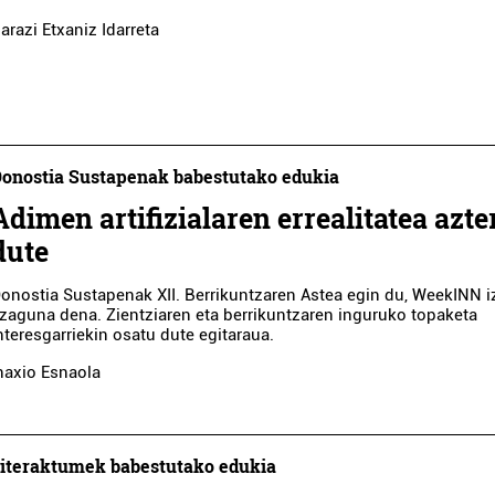
arazi Etxaniz Idarreta
onostia Sustapenak babestutako edukia
Adimen artifizialaren errealitatea azte
dute
onostia Sustapenak XII. Berrikuntzaren Astea egin du, WeekINN 
zaguna dena. Zientziaren eta berrikuntzaren inguruko topaketa
nteresgarriekin osatu dute egitaraua.
naxio Esnaola
iteraktumek babestutako edukia