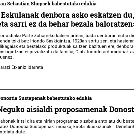
an Sebastian Shopsek babestutako edukia
«Eskulanak denbora asko eskatzen du
eta sarri ez da behar bezala baloratzen
onostiako Parte Zaharreko kaleen artean, bada denborari eutsi d
enda txiki bat: Iriondo Saskigintza. 1920an sortu zen, eta hasiera
likagaiak eta bestelako produktuak saltzen bazituen ere, denbora
askigintzan espezializatu da familia, Olatz Iriondo arduradunak a
uenez.
arazi Etxaniz Idarreta
onostia Sustapenak babestutako edukia
Neguko aisialdi proposamenak Donost
abonak iritsi dira eta hirian programazio zabala antolatu du beste
atez Donostia Sustapenak: musika, kirola, ikuskizunak… Denetari
ntolatu dute.