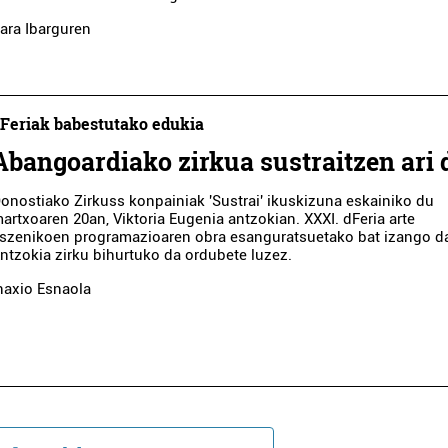
ara Ibarguren
Feriak babestutako edukia
Abangoardiako zirkua sustraitzen ari 
onostiako Zirkuss konpainiak 'Sustrai' ikuskizuna eskainiko du
artxoaren 20an, Viktoria Eugenia antzokian. XXXI. dFeria arte
szenikoen programazioaren obra esanguratsuetako bat izango d
ntzokia zirku bihurtuko da ordubete luzez.
naxio Esnaola