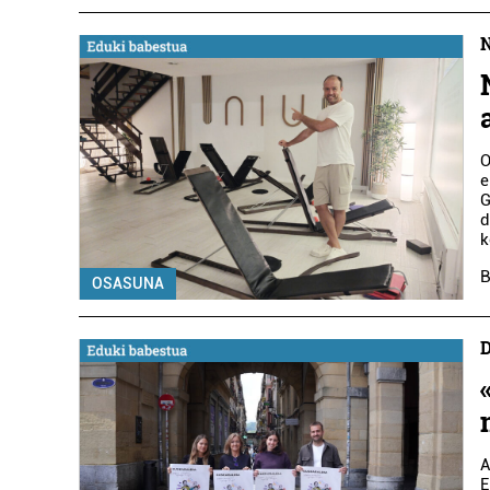
N
O
e
G
d
k
B
OSASUNA
D
A
E