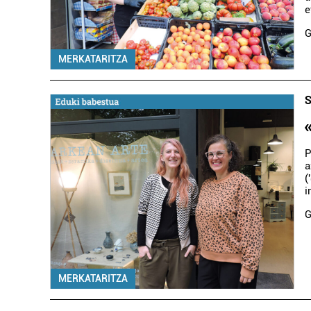
e
G
MERKATARITZA
S
P
a
(
i
G
MERKATARITZA