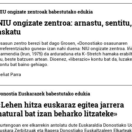
IU ongizate zentroak babestutako edukia
NIU ongizate zentroa: arnastu, sentitu,
askatu
sasun zentro berezi bat dago Grosen, «Donostiako osasunaren
rreferentziazko gunea» izan nahi duena: NIU ongizate zentroa. Iñ
armendia (Irun, 1975) da arduraduna eta K-Stretch hamaka erabil
u, beste batzuen artean. Dioenez, «liberazio» kontu bat da, luzake
ontu bat baino gehiago.
eñat Parra
onostia Euskarazek babestutako edukia
«Lehen hitza euskaraz egitea jarrera
natural bat izan beharko litzateke»
urtengoan ere elkarrekin antolatu dute Euskaraldia Donostiako U
uskara Zerbitzuak eta Bagera Donostiako Euskaltzaleen Elkarteak