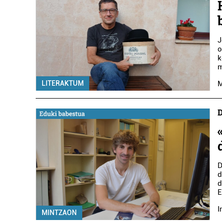
J
o
k
m
LITERAKTUM
M
D
D
d
d
E
I
MINTZAON