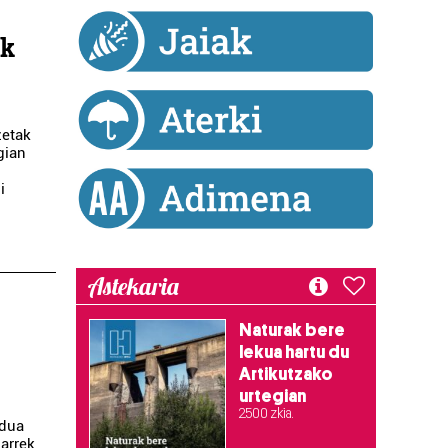
ak
zetak
gian
i
Astekaria
Naturak bere
lekua hartu du
Artikutzako
urtegian
2.500 zkia.
odua
arrek,