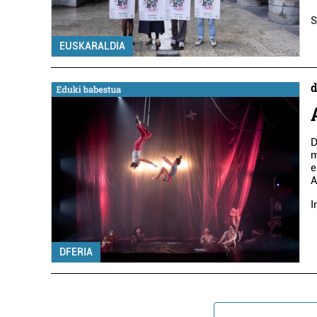
S
EUSKARALDIA
d
D
m
e
A
I
DFERIA