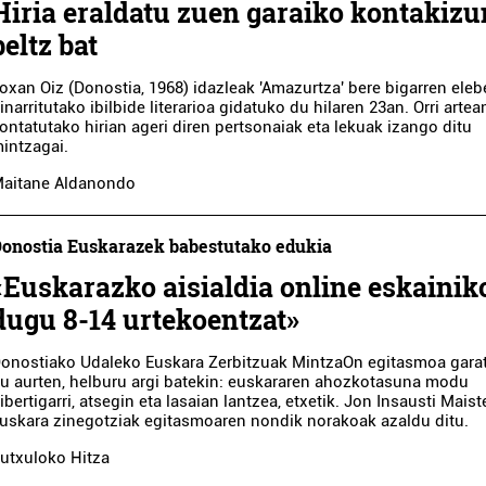
Hiria eraldatu zuen garaiko kontakizu
beltz bat
oxan Oiz (Donostia, 1968) idazleak 'Amazurtza' bere bigarren eleb
inarritutako ibilbide literarioa gidatuko du hilaren 23an. Orri artea
ontatutako hirian ageri diren pertsonaiak eta lekuak izango ditu
intzagai.
aitane Aldanondo
onostia Euskarazek babestutako edukia
«Euskarazko aisialdia online eskainik
dugu 8-14 urtekoentzat»
onostiako Udaleko Euskara Zerbitzuak MintzaOn egitasmoa gara
u aurten, helburu argi batekin: euskararen ahozkotasuna modu
ibertigarri, atsegin eta lasaian lantzea, etxetik. Jon Insausti Maist
uskara zinegotziak egitasmoaren nondik norakoak azaldu ditu.
rutxuloko Hitza