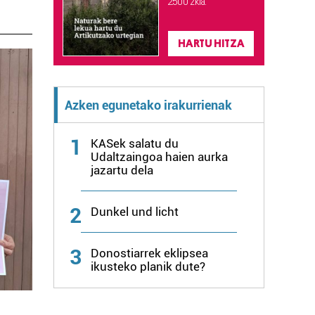
2.500 zkia.
HARTU HITZA
Azken egunetako irakurrienak
1
KASek salatu du
Udaltzaingoa haien aurka
jazartu dela
2
Dunkel und licht
3
Donostiarrek eklipsea
ikusteko planik dute?