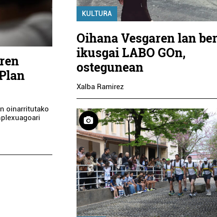
KULTURA
Oihana Vesgaren lan ber
ikusgai LABO GOn,
aren
ostegunean
Plan
Xalba Ramirez
n oinarritutako
nplexuagoari