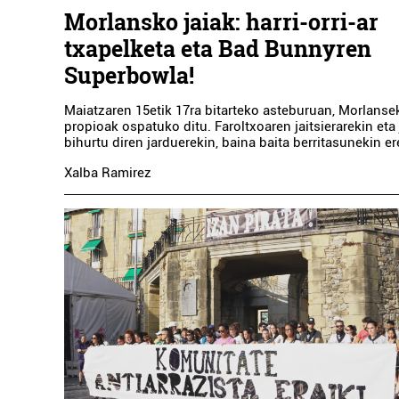
Morlansko jaiak: harri-orri-ar
txapelketa eta Bad Bunnyren
Superbowla!
Maiatzaren 15etik 17ra bitarteko asteburuan, Morlansek
propioak ospatuko ditu. Faroltxoaren jaitsierarekin eta
bihurtu diren jarduerekin, baina baita berritasunekin er
Xalba Ramirez