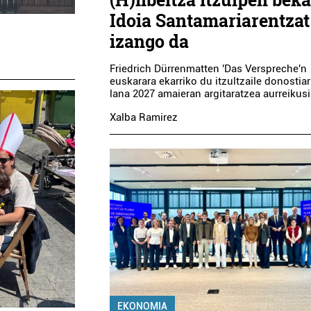
Idoia Santamariarentzat
izango da
Friedrich Dürrenmatten 'Das Verspreche'n
euskarara ekarriko du itzultzaile donostiar
lana 2027 amaieran argitaratzea aurreikusi
Xalba Ramirez
EKONOMIA