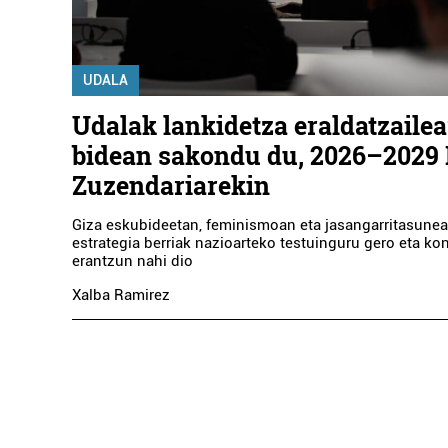
UDALA
Udalak lankidetza eraldatzaile
bidean sakondu du, 2026–2029 
Zuzendariarekin
Giza eskubideetan, feminismoan eta jasangarritasunea
estrategia berriak nazioarteko testuinguru gero eta ko
erantzun nahi dio
Xalba Ramirez