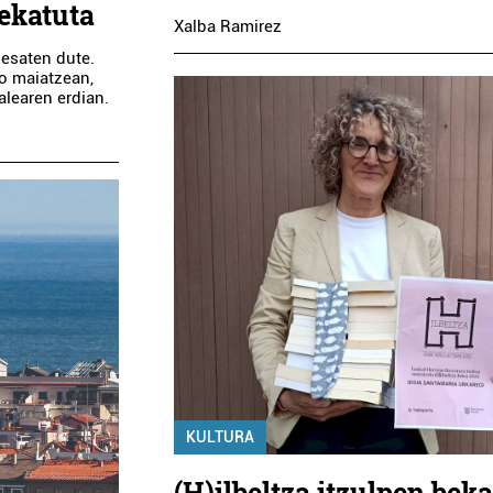
nekatuta
Xalba Ramirez
 esaten dute.
ko maiatzean,
alearen erdian.
KULTURA
(H)ilbeltza itzulpen beka