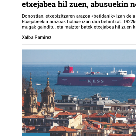
etxejabea hil zuen, abusuekin 
Donostian, etxebizitzaren arazoa «betidanik» izan dela
Etxejabeekin arazoak halaxe izan dira behintzat. 1922
mugak gainditu, eta maizter batek etxejabea hil zuen k
Xalba Ramirez