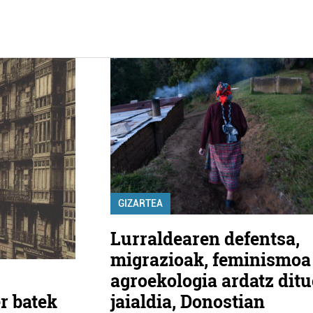
GIZARTEA
Lurraldearen defentsa,
migrazioak, feminismoa
agroekologia ardatz dit
jaialdia, Donostian
r batek