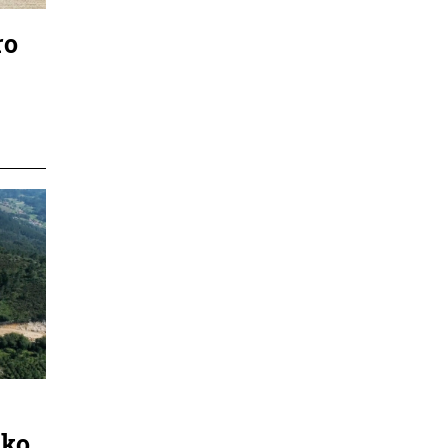
ro
ako