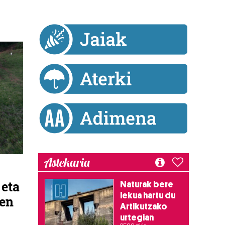
Astekaria
 eta
Naturak bere
lekua hartu du
uen
Artikutzako
urtegian