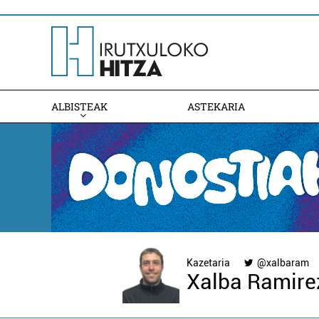
ALBISTEAK
ASTEKARIA
Kazetaria
@xalbaram
Xalba Ramire