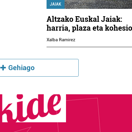
JAIAK
Altzako Euskal Jaiak:
harria, plaza eta kohesi
Xalba Ramirez
Gehiago