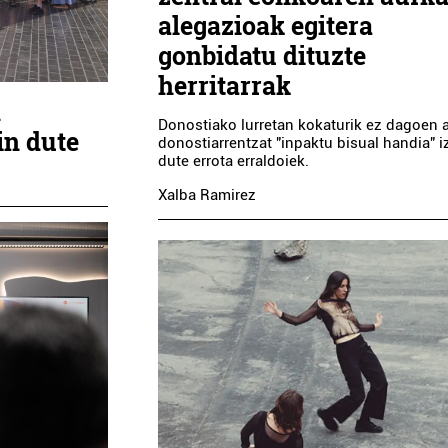
alegazioak egitera
gonbidatu dituzte
herritarrak
n
Donostiako lurretan kokaturik ez dagoen a
in dute
donostiarrentzat "inpaktu bisual handia" 
dute errota erraldoiek.
Xalba Ramirez