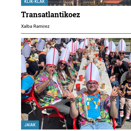
KLIK-KLAK
Transatlantikoez
Xalba Ramirez
JAIAK