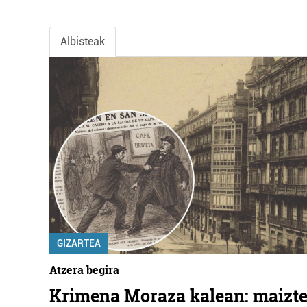
Albisteak
GIZARTEA
Atzera begira
Krimena Moraza kalean: maizte