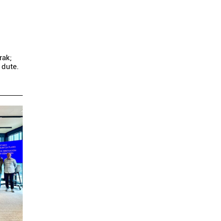
rak;
 dute.