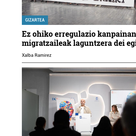
GIZARTEA
Ez ohiko erregulazio kanpaina
migratzaileak laguntzera dei eg
Xalba Ramirez