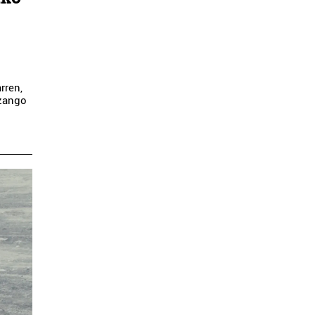
rren,
izango