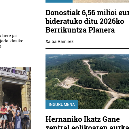
Donostiak 6,56 milioi eu
bideratuko ditu 2026ko
Berrikuntza Planera
 bere jai
 jada klasiko
Xalba Ramirez
e.
INGURUMENA
Hernaniko Ikatz Gane
zentral eolikoaren aurk