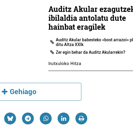
Auditz Akular ezagutze
ibilaldia antolatu dute
hainbat eragilek
Auditz Akular babesteko «bost arrazoi» p
ditu Altza XXIk
Zer egin behar da Auditz Akularrekin?
Irutxuloko Hitza
Gehiago