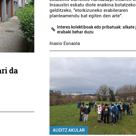
Insaustiri eskatu diote eraikina botatzeko
gelditzeko, "etorkizuneko erabileraren
planteamendu bat egiten den arte".
Interes kolektiboak edo pribatuak: alkate
erabaki behar duzu
Inaxio Esnaola
ri da
AUDITZ AKULAR