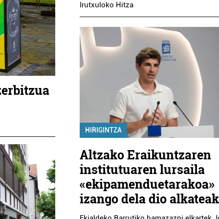
Irutxuloko Hitza
zerbitzua
HIRIGINTZA
Altzako Eraikuntzaren
institutuaren lursaila
«ekipamenduetarakoa»
izango dela dio alkatea
Ekialdeko Barrutiko hamazazpi elkartek 