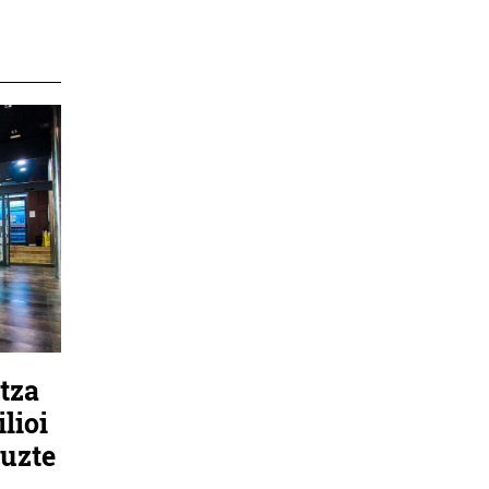
tza
lioi
tuzte