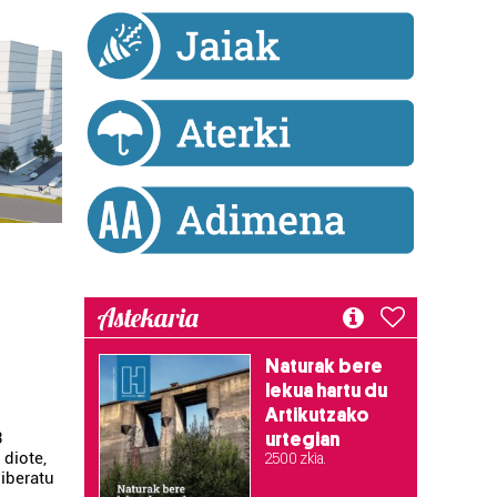
Astekaria
Naturak bere
lekua hartu du
Artikutzako
3
urtegian
diote,
2.500 zkia.
iberatu