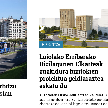
HIRIGINTZA
Loiolako Erriberako
Bizilagunen Elkarteak
zuzkidura bizitokien
proiektua geldiaraztea
eskatu du
rbitzu
sian
Auzotarrek Eusko Jaurlaritzari kautelaz 8
apartamentuen eraikuntza eteteko eskatu 
ebazteke dauden bi lege-errekurtsoak del