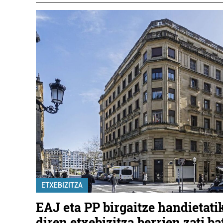
ETXEBIZITZA
EAJ eta PP birgaitze handietati
diren etxebizitza berrien zati ba