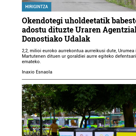
HIRIGINTZA
Okendotegi uholdeetatik babest
adostu dituzte Uraren Agentzia
Donostiako Udalak
2,2, milioi euroko aurrekontua aurreikusi dute, Urumea 
Martutenen dituen ur goraldiei aurre egiteko defentsari
emateko.
Inaxio Esnaola