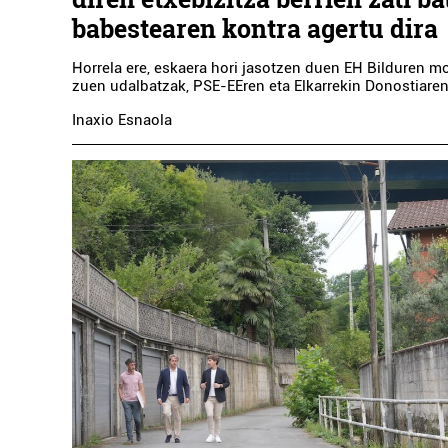
babestearen kontra agertu dira
Horrela ere, eskaera hori jasotzen duen EH Bilduren m
zuen udalbatzak, PSE-EEren eta Elkarrekin Donostiaren
Inaxio Esnaola