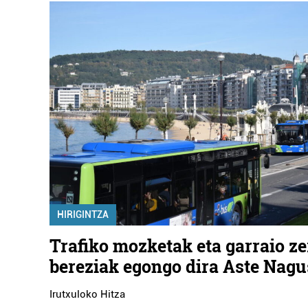
HIRIGINTZA
Trafiko mozketak eta garraio ze
bereziak egongo dira Aste Nagu
Irutxuloko Hitza