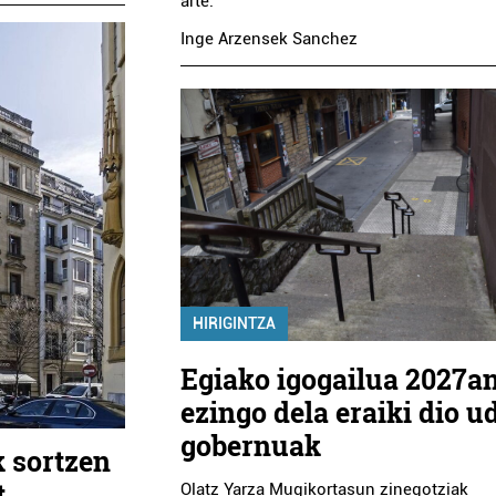
arte.
Inge Arzensek Sanchez
HIRIGINTZA
Egiako igogailua 2027a
ezingo dela eraiki dio u
gobernuak
k sortzen
t
Olatz Yarza Mugikortasun zinegotziak