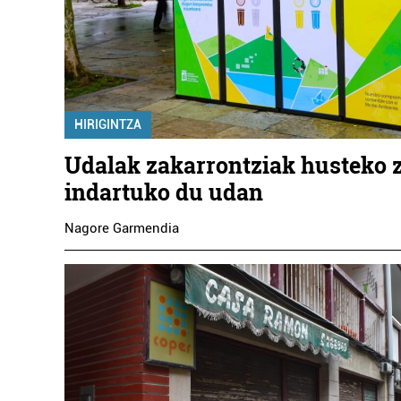
HIRIGINTZA
Udalak zakarrontziak husteko 
indartuko du udan
Nagore Garmendia