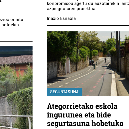
konpromisoa agertu du auzotarrekin lan
azpiegituraren proiektua.
Inaxio Esnaola
ozioa onartu
 botoekin.
SEGURTASUNA
Ategorrietako eskola
ingurunea eta bide
segurtasuna hobetuko