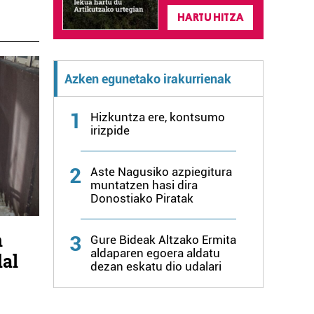
HARTU HITZA
Azken egunetako irakurrienak
1
Hizkuntza ere, kontsumo
irizpide
2
Aste Nagusiko azpiegitura
muntatzen hasi dira
Donostiako Piratak
n
3
Gure Bideak Altzako Ermita
aldaparen egoera aldatu
dal
dezan eskatu dio udalari