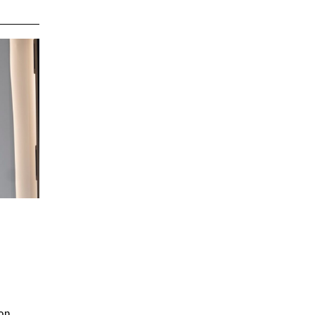
k
Jon