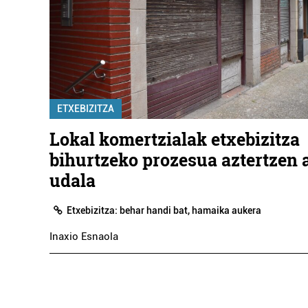
ETXEBIZITZA
Lokal komertzialak etxebizitza
bihurtzeko prozesua aztertzen a
udala
Etxebizitza: behar handi bat, hamaika aukera
Inaxio Esnaola