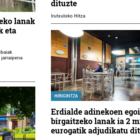
dituzte
Irutxuloko Hitza
eko lanak
k eta
ibaiak
 jarraipena
HIRIGINTZA
Erdialde adinekoen egoi
birgaitzeko lanak ia 2 mi
eurogatik adjudikatu di