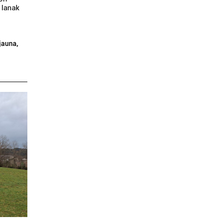
 lanak
 jauna,