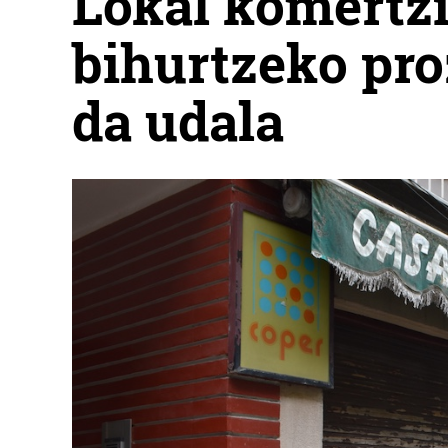
Lokal komertzi
bihurtzeko pro
da udala