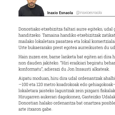
@inaxioesnaola
Inaxio Esnaola
Donostiako etxebizitza faltari aurre egiteko, udal
handitzeko. Tamaina handiko etxebizitzak zatika
mailako lokaletara pasatzea eta lokal komertziala
Urte bukaerarako prest egotea aurreikusten du ud
Hain zuzen ere, barne lanketa bat egiten ari dira 
non dauden jakiteko. “Hiri eraikiari begiratu behar
konformatu”, adierazi du Jon Insausti alkateak.
Aipatu moduan, hiru dira udal ordenantzak ahalbi
—100 eta 120 metro koadrokoak edo gehiagokoak—
lokaletara jaisteko laguntzak zein pizgarri fiskala
Hirugarren aukerari dagokionez, Gasteizko Udalak
Donostian halako ordenantza bat onartzea posible
arte itxaron gabe.