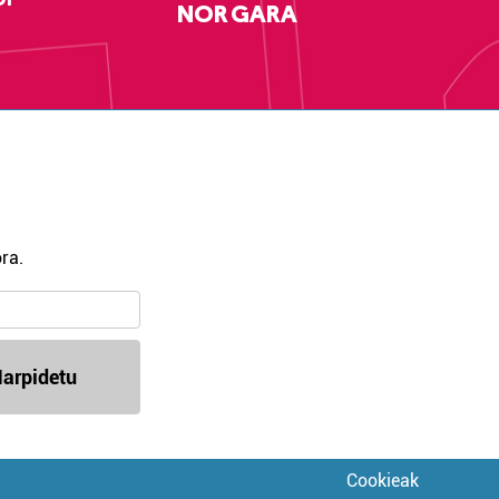
NOR GARA
ra.
arpidetu
Cookieak