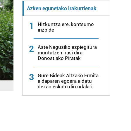
Azken egunetako irakurrienak
1
Hizkuntza ere, kontsumo
irizpide
2
Aste Nagusiko azpiegitura
muntatzen hasi dira
Donostiako Piratak
3
Gure Bideak Altzako Ermita
aldaparen egoera aldatu
dezan eskatu dio udalari