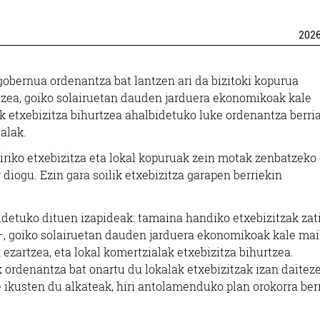
202
 gobernua ordenantza bat lantzen ari da bizitoki kopurua
tzea, goiko solairuetan dauden jarduera ekonomikoak kale
k etxebizitza bihurtzea ahalbidetuko luke ordenantza berria
alak.
hiriko etxebizitza eta lokal kopuruak zein motak zenbatzeko
 diogu. Ezin gara soilik etxebizitza garapen berriekin
detuko dituen izapideak: tamaina handiko etxebizitzak zat
, goiko solairuetan dauden jarduera ekonomikoak kale mai
k ezartzea, eta lokal komertzialak etxebizitza bihurtzea.
 ordenantza bat onartu du lokalak etxebizitzak izan daitez
 ikusten du alkateak, hiri antolamenduko plan orokorra ber