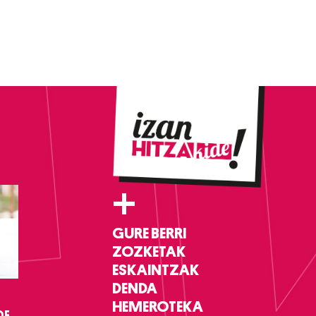
+
GURE BERRI
ZOZKETAK
ESKAINTZAK
DENDA
HEMEROTEKA
DF