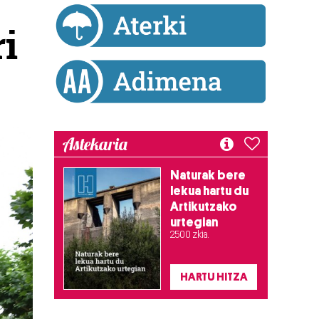
i
Astekaria
Naturak bere
lekua hartu du
Artikutzako
urtegian
2.500 zkia.
HARTU HITZA