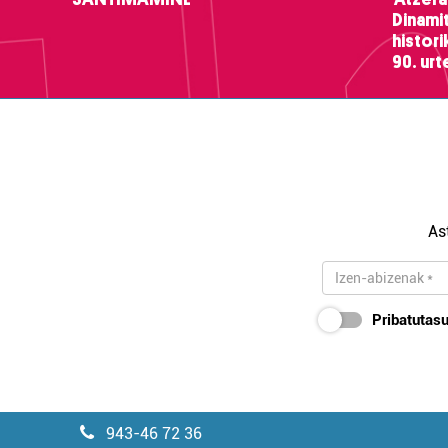
Dinamit
histor
90. ur
As
Pribatutasu
943-46 72 36