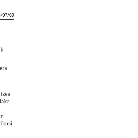
6
/
07
/
09
k.
 eta
itzea
lako
en.
rikusi