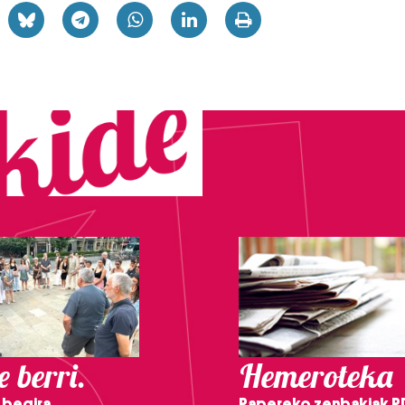
 berri.
Hemeroteka
 begira,
Papereko zenbakiak P