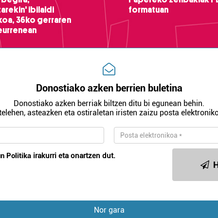
arekin' ibilaldi
formatuan
ikoa, 36ko gerraren
teurrenean
Donostiako azken berrien buletina
Donostiako azken berriak biltzen ditu bi egunean behin.
telehen, asteazken eta ostiraletan iristen zaizu posta elektroniko
n Politika
irakurri eta onartzen dut.
H
Nor gara