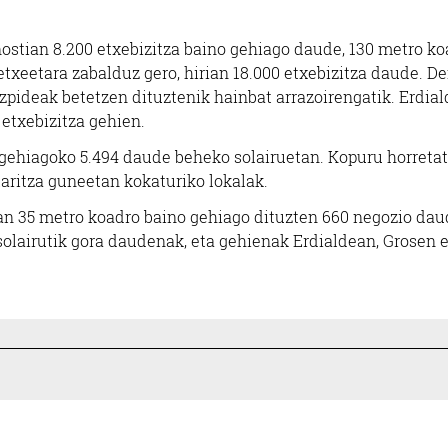
ostian 8.200 etxebizitza baino gehiago daude, 130 metro ko
txeetara zabalduz gero, hirian 18.000 etxebizitza daude. D
izpideak betetzen dituztenik hainbat arrazoirengatik. Erdial
etxebizitza gehien.
 gehiagoko 5.494 daude beheko solairuetan. Kopuru horretat
aritza guneetan kokaturiko lokalak.
tian 35 metro koadro baino gehiago dituzten 660 negozio da
 solairutik gora daudenak, eta gehienak Erdialdean, Grosen 