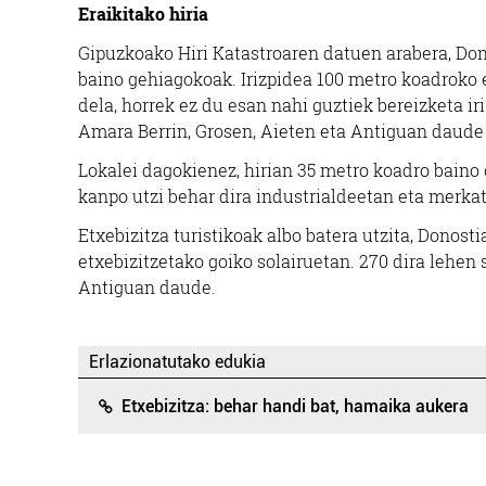
Eraikitako hiria
Gipuzkoako Hiri Katastroaren datuen arabera, Don
baino gehiagokoak. Irizpidea 100 metro koadroko e
dela, horrek ez du esan nahi guztiek bereizketa ir
Amara Berrin, Grosen, Aieten eta Antiguan daude 
Lokalei dagokienez, hirian 35 metro koadro baino
kanpo utzi behar dira industrialdeetan eta merkat
Etxebizitza turistikoak albo batera utzita, Donos
etxebizitzetako goiko solairuetan. 270 dira lehen
Antiguan daude.
Erlazionatutako edukia
Etxebizitza: behar handi bat, hamaika aukera