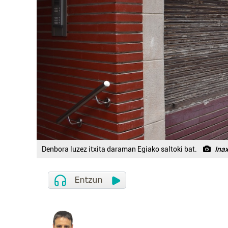
Denbora luzez itxita daraman Egiako saltoki bat.
Ina