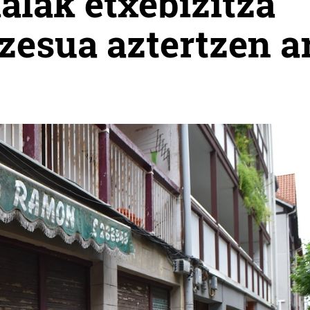
alak etxebizitza
zesua aztertzen ar