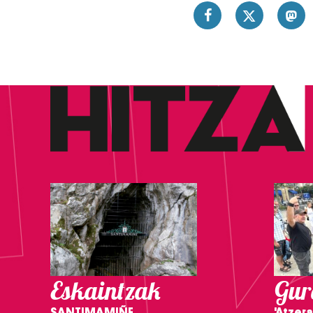
Eskaintzak
Gure
SANTIMAMIÑE
'Atzera