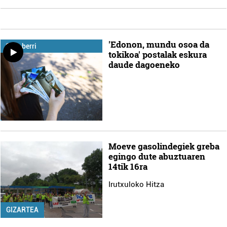
'Edonon, mundu osoa da
Gure berri
tokikoa' postalak eskura
daude dagoeneko
Moeve gasolindegiek greba
egingo dute abuztuaren
14tik 16ra
Irutxuloko Hitza
GIZARTEA