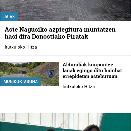
JAIAK
Aste Nagusiko azpiegitura muntatzen
hasi dira Donostiako Piratak
Irutxuloko Hitza
Aldundiak konpontze
lanak egingo ditu hainbat
errepidetan asteburuan
MUGIKORTASUNA
Irutxuloko Hitza