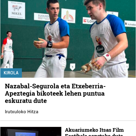
KIROLA
Nazabal-Segurola eta Etxeberria-
Apeztegia bikoteek lehen puntua
eskuratu dute
Irutxuloko Hitza
Akuariumeko Itsas Film
Festibala ospatuko dute