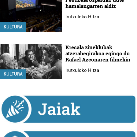
hamalaugarren aldiz
Irutxuloko Hitza
KULTURA
Kresala zineklubak
atzerabegirakoa egingo du
Rafael Azconaren filmekin
Irutxuloko Hitza
KULTURA