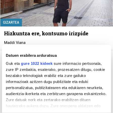
GIZARTEA
Hizkuntza ere, kontsumo irizpide
Maddi Viana
Datuen erabilera arduratsua
Guk eta
gure 1022 kideek
sure informacio pertsonala,
Gehiago
zure IP zenbakia, esaterako, prozesatzen ditugu, cookie
bezalako teknologiak erabiliz eta zure gailuko
informazioak azitzen dugu publizitate eta eduki
pertsonalizatua, publizitatearen eta edukiaren neurketa,
audientzia-ikerketa eta zerbitzuen garapena eskaintzeko.
GEHIGARRI BEREZIA
Zure datuak nork eta zertarako erabiltzen dituen
hautatzeko aukera duzu. Zure onespena aldatzen edo
Aste Nagusia
deuseztatzen ahal duzu edozein momentutan, Cookie