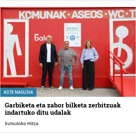
ASTE NAGUSIA
Garbiketa eta zabor bilketa zerbitzuak
indartuko ditu udalak
Irutxuloko Hitza