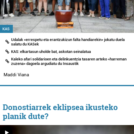
KAS
Udalak «errespetu eta erantzukizun falta handiarekin» jokatu duela
salatu du KASek
KAS: elkartasun uholde bat, askotan seinalatua
Kaleko afari solidarioen eta delinkuentzia tasaren arteko «harreman
zuzena» dagoela argudiatu du Insaustik
Maddi Viana
Donostiarrek eklipsea ikusteko
planik dute?