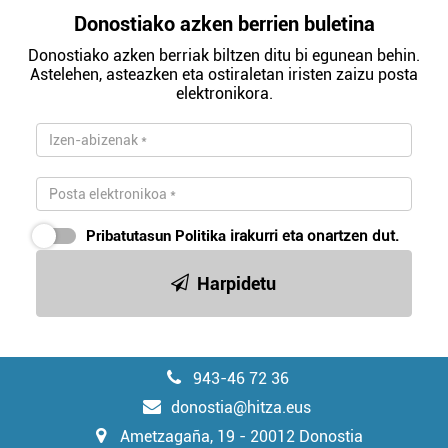
Donostiako azken berrien buletina
Donostiako azken berriak biltzen ditu bi egunean behin.
Astelehen, asteazken eta ostiraletan iristen zaizu posta
elektronikora.
Pribatutasun Politika
irakurri eta onartzen dut.
Harpidetu
943-46 72 36
donostia@hitza.eus
Ametzagaña, 19 - 20012 Donostia