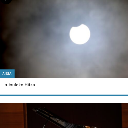
AISIA
Irutxuloko Hitza