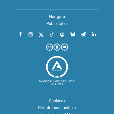
Nor gara
Publizitatea
KUDEAKETA AURRERATUARI
DIPLOMA
Cookieak
Pribatutasun politika