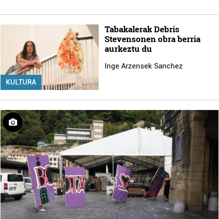
Tabakalerak Debris
Stevensonen obra berria
aurkeztu du
Inge Arzensek Sanchez
KULTURA