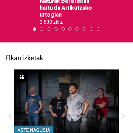
Naturak bere lekua
hartu du Artikutzako
urtegian
2.500 zkia.
Elkarrizketak
ASTE NAGUSIA