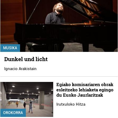
MUSIKA
Dunkel und licht
Ignacio Arakistain
Egiako komisariaren obrak
esleitzeko lehiaketa egingo
du Eusko Jaurlaritzak
Irutxuloko Hitza
OROKORRA