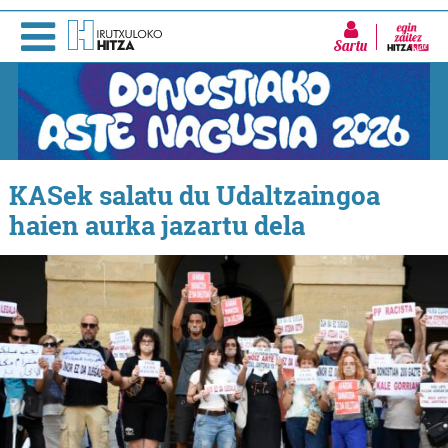
Sartu
KASek salatu du Udaltzaingoa
haien aurka jazartu dela