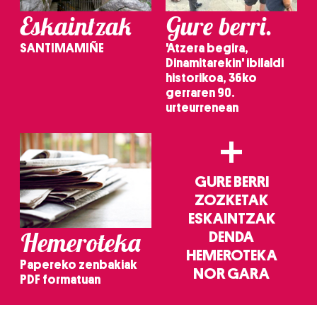
Eskaintzak
Gure berri.
SANTIMAMIÑE
'Atzera begira,
Dinamitarekin' ibilaldi
historikoa, 36ko
gerraren 90.
urteurrenean
+
GURE BERRI
ZOZKETAK
ESKAINTZAK
Hemeroteka
DENDA
HEMEROTEKA
Papereko zenbakiak
NOR GARA
PDF formatuan