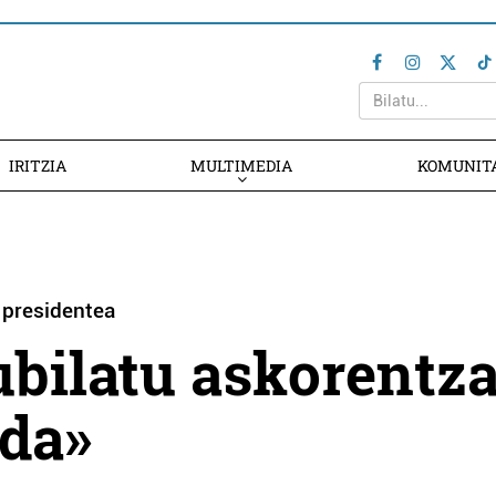
IRITZIA
MULTIMEDIA
KOMUNIT
o presidentea
ubilatu askorentza
 da»