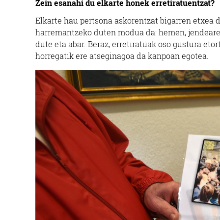
Zein esanahi du elkarte honek erretiratuentzat?
Elkarte hau pertsona askorentzat bigarren etxea d
harremantzeko duten modua da: hemen, jendearekin 
dute eta abar. Beraz, erretiratuak oso gustura etor
horregatik ere atseginagoa da kanpoan egotea.