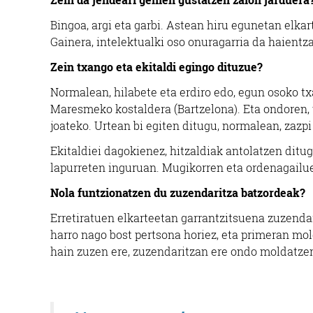
Bingoa, argi eta garbi. Astean hiru egunetan elkar
Gainera, intelektualki oso onuragarria da haientz
Zein txango eta ekitaldi egingo dituzue?
Normalean, hilabete eta erdiro edo, egun osoko tx
Maresmeko kostaldera (Bartzelona). Eta ondoren, u
joateko. Urtean bi egiten ditugu, normalean, zazp
Ekitaldiei dagokienez, hitzaldiak antolatzen ditug
lapurreten inguruan. Mugikorren eta ordenagailue
Nola funtzionatzen du zuzendaritza batzordeak?
Erretiratuen elkarteetan garrantzitsuena zuzendar
harro nago bost pertsona horiez, eta primeran mol
hain zuzen ere, zuzendaritzan ere ondo moldatzen