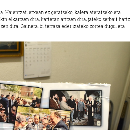
a. Haientzat, etxean ez geratzeko, kalera ateratzeko eta
elkartzen dira, kartetan aritzen dira, jateko zerbait hart
tzen dira. Gainera, bi terraza eder izateko zortea dugu, eta