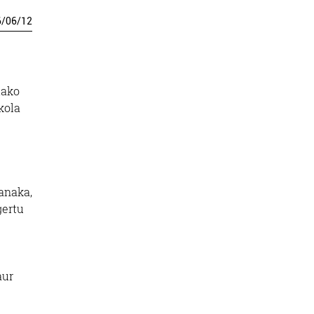
6
/
06
/
12
iako
kola
kanaka,
gertu
aur