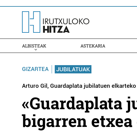
ALBISTEAK
ASTEKARIA
GIZARTEA
JUBILATUAK
Arturo Gil, Guardaplata jubilatuen elkartek
«Guardaplata j
bigarren etxea