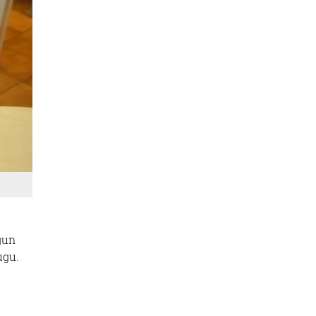
gun
ugu.