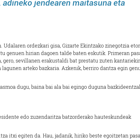
, adineko
jendearen maitasuna eta
 Udalaren ordezkari gisa, Gizarte Ekintzako zinegotzia etorr
patu genuen hirian dagoen talde baten eskutik. Primeran pas
gero, sevillanen erakustaldi bat prestatu zuten kantarieki
n lagunen arteko bazkaria. Azkenik, berriro dantza egin gen
o asmoa dugu, baina bai ala bai egingo duguna bazkideentza
residente edo zuzendaritza batzorderako hauteskundeak
za itxi egiten da. Hau, jadanik, hiriko beste egoitzetan pas