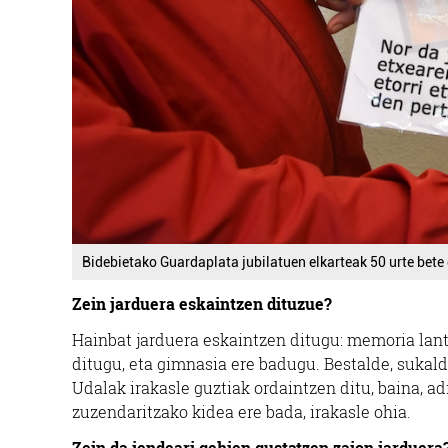
Bidebietako Guardaplata jubilatuen elkarteak 50 urte bete 
Zein jarduera eskaintzen dituzue?
Hainbat jarduera eskaintzen ditugu: memoria lantz
ditugu, eta gimnasia ere badugu. Bestalde, sukald
Udalak irakasle guztiak ordaintzen ditu, baina, ad
zuzendaritzako kidea ere bada, irakasle ohia.
Zein da jendeari gehien gustatzen zaion jarduera