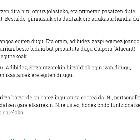
tzen dira hiru orduz jolasteko, eta primeran pasatzen dute.
at. Bestalde, gimnasiak eta dantzak ere arrakasta handia du
angoa egiten dugu. Eta orain, adibidez, zazpi egunez joango
rrian, beste bidaia bat prestatuta dugu Calpera (Alacant)
i egunekoak.
u. Adibidez, Ertzaintzarekin hitzaldiak egin izan ditugu,
n ikastaroak ere egiten ditugu.
itza batzorde on batez inguratuta egotea da. Ni, pertsonalki
datzen gara elkarrekin. Nire ustez, honek ondo funtzionatz
 garelako.