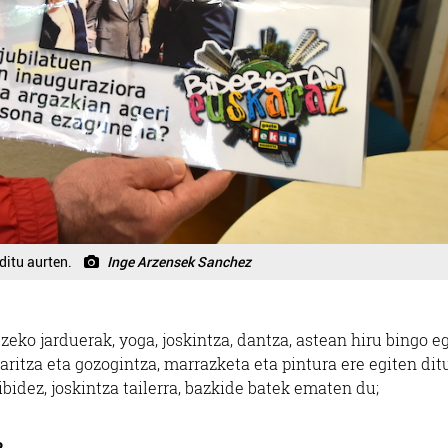
ditu aurten.
Inge Arzensek Sanchez
eko jarduerak, yoga, joskintza, dantza, astean hiru bingo e
aritza eta gozogintza, marrazketa eta pintura ere egiten dit
ibidez, joskintza tailerra, bazkide batek ematen du;
?