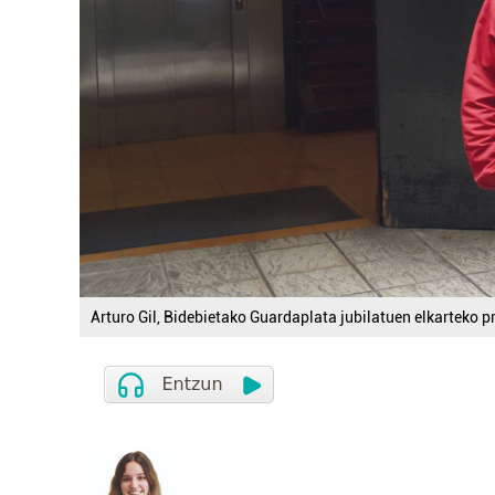
Arturo Gil, Bidebietako Guardaplata jubilatuen elkarteko p