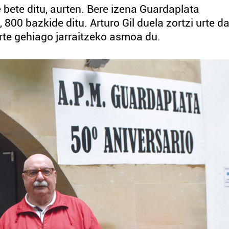
 bete ditu, aurten. Bere izena Guardaplata
800 bazkide ditu. Arturo Gil duela zortzi urte d
 urte gehiago jarraitzeko asmoa du.