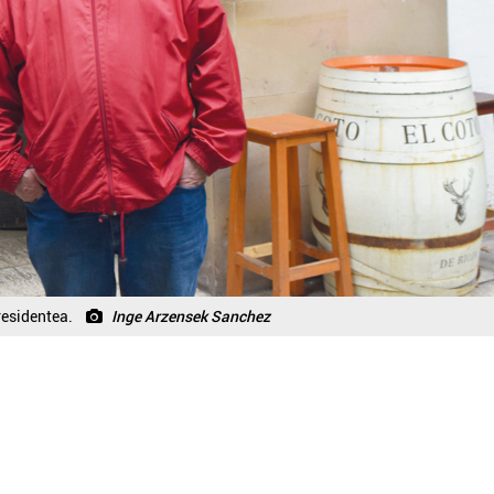
residentea.
Inge Arzensek Sanchez