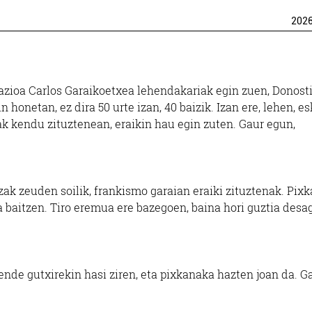
202
razioa Carlos Garaikoetxea lehendakariak egin zuen, Donost
honetan, ez dira 50 urte izan, 40 baizik. Izan ere, lehen, es
ak kendu zituztenean, eraikin hau egin zuten. Gaur egun,
tzak zeuden soilik, frankismo garaian eraiki zituztenak. Pix
ia baitzen. Tiro eremua ere bazegoen, baina hori guztia desa
ende gutxirekin hasi ziren, eta pixkanaka hazten joan da. G