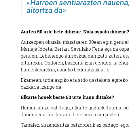
«Harroen sentiarazten nauena
aitortza da»
Aurten 50 urte bete dituzue. Nola ospatu dituzue?
Aurkezpen ofiziala, maiatzaren 30ean egin genuen.
Mariaje Idoeta. Bertan, Sevillako Feria eguna os
genuen. Lehenengo aurreskua dantzatu zuten, eta, 
gitarrekin. Ondoren, bazkaria izan genuen: ia ehu
flamenkoarekin, gaueko bederatziak arte.
Ekainean, urdaiazpiko eta ardo dastaketa egitek
bazkaria izango da.
Elkarte honek beste 50 urte iraun ditzake?
Hemen arazo bat dugu, elkarte guztiek dutena: p
daudenean, inork ez du bere burua aurkezten.
Tamalez, zuzendaritza batzorderik ez badago, egoit