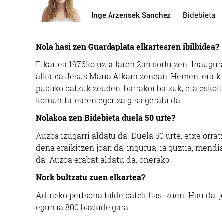
Inge Arzensek Sanchez
Bidebieta
Nola hasi zen Guardaplata elkartearen ibilbidea?
Elkartea 1976ko uztailaren 2an sortu zen. Inaugu
alkatea Jesus Maria Alkain zenean. Hemen, eraikin 
publiko batzuk zeuden, barrakoi batzuk, eta eskol
komunitatearen egoitza gisa geratu da.
Nolakoa zen Bidebieta duela 50 urte?
Auzoa izugarri aldatu da. Duela 50 urte, etxe orra
dena eraikitzen joan da, ingurua, ia guztia, mend
da. Auzoa erabat aldatu da, onerako.
Nork bultzatu zuen elkartea?
Adineko pertsona talde batek hasi zuen. Hau da, j
egun ia 800 bazkide gara.