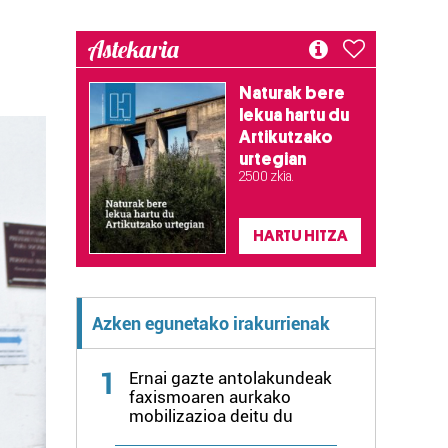
a
Astekaria
Naturak bere
lekua hartu du
Artikutzako
urtegian
2.500 zkia.
HARTU HITZA
Azken egunetako irakurrienak
1
Ernai gazte antolakundeak
faxismoaren aurkako
mobilizazioa deitu du