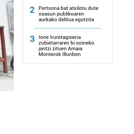
2
Pertsona bat atxilotu dute
osasun publikoaren
aurkako delitua egotzita
3
Ione Iruretagoiena
zubietarraren bi soineko
jantzi zituen Amaia
Monterok Illunben