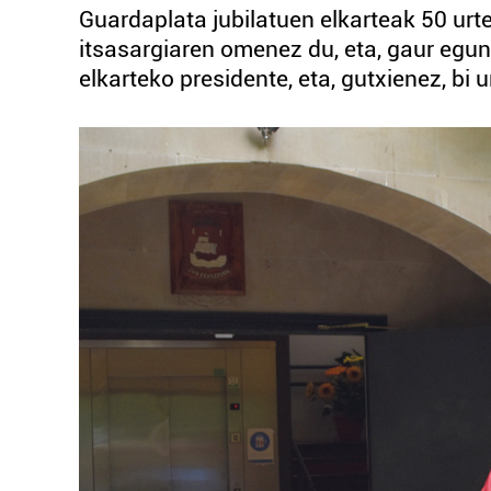
Guardaplata jubilatuen elkarteak 50 urte
itsasargiaren omenez du, eta, gaur egun, 
elkarteko presidente, eta, gutxienez, bi