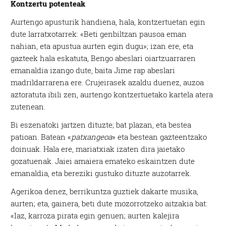
Kontzertu potenteak
Aurtengo apusturik handiena, hala, kontzertuetan egin
dute larratxotarrek: «Beti genbiltzan pausoa eman
nahian, eta apustua aurten egin dugu»; izan ere, eta
gazteek hala eskatuta, Bengo abeslari oiartzuarraren
emanaldia izango dute, baita Jime rap abeslari
madrildarrarena ere. Crujeirasek azaldu duenez, auzoa
aztoratuta ibili zen, aurtengo kontzertuetako kartela atera
zutenean.
Bi eszenatoki jartzen dituzte; bat plazan, eta bestea
patioan. Batean «
patxangeoa
» eta bestean gazteentzako
doinuak. Hala ere, mariatxiak izaten dira jaietako
gozatuenak. Jaiei amaiera emateko eskaintzen dute
emanaldia, eta bereziki gustuko dituzte auzotarrek.
Agerikoa denez, berrikuntza guztiek dakarte musika,
aurten; eta, gainera, beti dute mozorrotzeko aitzakia bat:
«Iaz, karroza pirata egin genuen; aurten kalejira