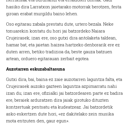
hasiko dira Larratxon jaietarako motorrak berotzen, festa
giroan erabat murgildu baino lehen.
Oso egitarau zabala prestatu dute, urtero bezala. Neke
tonuarekin kontatu du hori jai batzordeko Naiara
Crujeirasek; izan ere, oso gutxi dira antolaketa taldean,
hamar bat, eta jaietan haizea hartzeko denborarik ere ez
duten arren, betiko tradizioa da, beste gauza batzuen
artean, orduero egitarauan zerbait egotea.
Auzotarren eskuzabaltasuna
Gutxi dira, bai, baina ez zaie auzotarren laguntza falta, eta
Crujeirasek auzoko gazteen laguntza azpimarratu nahi
izan du; izan ere, ofizialki jai batzordearen parte ez badira
ere, beraiek arduratzen dira jaiak girotuko dituzten
kontzertuak pentsatu eta kudeatzeaz. Jai batzordetik
asko eskertzen dute hori, «ez dakitelako zein musika
mota entzuten den, gaur egun».