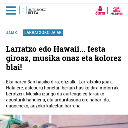
Sartu
LARRATXOKO JAIAK
JAIAK
Larratxo edo Hawaii... festa
giroaz, musika onaz eta kolorez
blai!
Ekainaren 3an hasiko dira, ofizialki, Larratxoko jaiak.
Hala ere, asteburu honetan bertan hasiko dira motorrak
berotzen. Musika izango da aurtengo egitarauko
apusturik handiena, eta urduritasuna ere nabari da,
dagoeneko, auzoko kaleetan barrena.