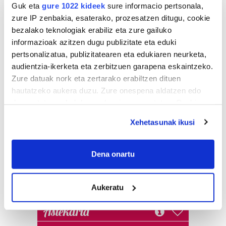
Guk eta
gure 1022 kideek
sure informacio pertsonala,
zure IP zenbakia, esaterako, prozesatzen ditugu, cookie
bezalako teknologiak erabiliz eta zure gailuko
informazioak azitzen dugu publizitate eta eduki
pertsonalizatua, publizitatearen eta edukiaren neurketa,
audientzia-ikerketa eta zerbitzuen garapena eskaintzeko.
Zure datuak nork eta zertarako erabiltzen dituen
hautatzeko aukera duzu. Zure onespena aldatzen edo
deuseztatzen ahal duzu edozein momentutan, Cookie
deklaraziotik edo Privacy triggerean klikatuz.
Xehetasunak ikusi
If you allow, we would also like to:
Collect information about your geographical
Dena onartu
location which can be accurate to within several
meters
Aukeratu
Identify your device by actively scanning it for
specific characteristics (fingerprinting)
Astekaria
Find out more about how your personal data is processed