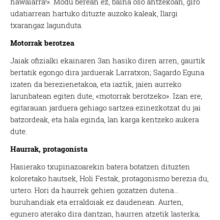
hawaiarra!». Modu berean ez, baina oso antzekoan, giro
udatiarrean hartuko dituzte auzoko kaleak, Ilargi
txarangaz lagunduta.
Motorrak berotzea
Jaiak ofizialki ekainaren 3an hasiko diren arren, gaurtik
bertatik egongo dira jarduerak Larratxon; Sagardo Eguna
izaten da berezienetakoa, eta iaztik, jaien aurreko
larunbatean egiten dute, «motorrak berotzeko». Izan ere,
egitarauan jarduera gehiago sartzea ezinezkotzat du jai
batzordeak, eta hala eginda, lan karga kentzeko aukera
dute.
Haurrak, protagonista
Hasierako txupinazoarekin batera botatzen dituzten
koloretako hautsek, Holi Festak, protagonismo berezia du,
urtero. Hori da haurrek gehien gozatzen dutena…
buruhandiak eta erraldoiak ez daudenean. Aurten,
egunero aterako dira dantzan, haurren atzetik lasterka;