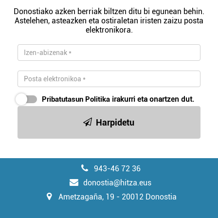
Donostiako azken berriak biltzen ditu bi egunean behin.
Astelehen, asteazken eta ostiraletan iristen zaizu posta
elektronikora.
Pribatutasun Politika
irakurri eta onartzen dut.
Harpidetu
943-46 72 36
donostia@hitza.eus
Ametzagaña, 19 - 20012 Donostia