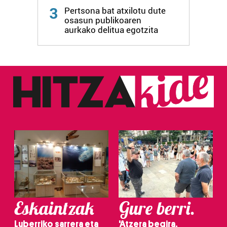
zure baimena Cookieen adierazpenean.
3
Pertsona bat atxilotu dute
osasun publikoaren
aurkako delitua egotzita
Webgune honek cookie propioak eta hirugarrenen cookie-
fitxategiak erabiltzen ditu. Zure esperientzia eta
zerbitzuak hobetzeko asmoz, cookie teknologiaz
baliatzen gara. Ohar hau onartuz gero, teknologia hori
erabiltzeko baimen esplizitua ematen diguzu.
Gehiago
irakurri
Eskaintzak
Gure berri.
Luberriko sarrera eta
'Atzera begira,