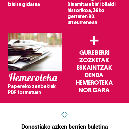
bisita gidatua
Dinamitarekin' ibilaldi
historikoa, 36ko
gerraren 90.
urteurrenean
+
GURE BERRI
ZOZKETAK
ESKAINTZAK
Hemeroteka
DENDA
HEMEROTEKA
Papereko zenbakiak
NOR GARA
PDF formatuan
Donostiako azken berrien buletina