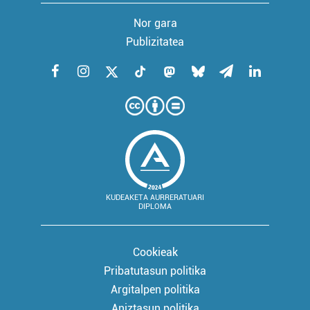
Nor gara
Publizitatea
KUDEAKETA AURRERATUARI
DIPLOMA
Cookieak
Pribatutasun politika
Argitalpen politika
Aniztasun politika