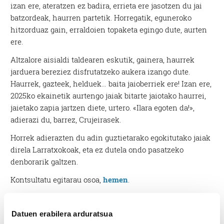
izan ere, ateratzen ez badira, errieta ere jasotzen du jai
batzordeak, haurren partetik. Horregatik, eguneroko
hitzorduaz gain, erraldoien topaketa egingo dute, aurten
ere.
Altzalore aisialdi taldearen eskutik, gainera, haurrek
jarduera bereziez disfrutatzeko aukera izango dute.
Haurrek, gazteek, helduek… baita jaioberriek ere! Izan ere,
2025ko ekainetik aurtengo jaiak bitarte jaiotako haurrei,
jaietako zapia jartzen diete, urtero. «Ilara egoten da!»,
adierazi du, barrez, Crujeirasek.
Horrek adierazten du adin guztietarako egokitutako jaiak
direla Larratxokoak, eta ez dutela ondo pasatzeko
denborarik galtzen.
Kontsultatu egitarau osoa,
hemen
.
Datuen erabilera arduratsua