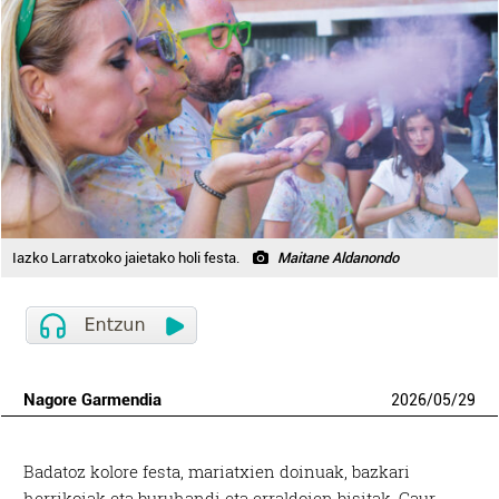
Iazko Larratxoko jaietako holi festa.
Maitane Aldanondo
Nagore Garmendia
2026
/
05
/
29
B
adatoz kolore festa, mariatxien doinuak, bazkari
herrikoiak eta buruhandi eta erraldoien bisitak. Gaur