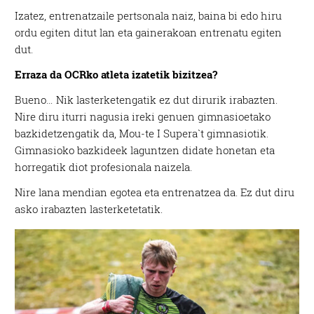
Izatez, entrenatzaile pertsonala naiz, baina bi edo hiru
ordu egiten ditut lan eta gainerakoan entrenatu egiten
dut.
Erraza da OCRko atleta izatetik bizitzea?
Bueno… Nik lasterketengatik ez dut dirurik irabazten.
Nire diru iturri nagusia ireki genuen gimnasioetako
bazkidetzengatik da, Mou-te I Supera`t gimnasiotik.
Gimnasioko bazkideek laguntzen didate honetan eta
horregatik diot profesionala naizela.
Nire lana mendian egotea eta entrenatzea da. Ez dut diru
asko irabazten lasterketetatik.