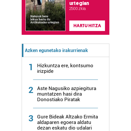
urtegian
2.500 zkia.
HARTU HITZA
Azken egunetako irakurrienak
1
Hizkuntza ere, kontsumo
irizpide
2
Aste Nagusiko azpiegitura
muntatzen hasi dira
Donostiako Piratak
3
Gure Bideak Altzako Ermita
aldaparen egoera aldatu
dezan eskatu dio udalari