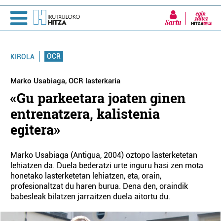
Sartu
OCR
KIROLA
Marko Usabiaga, OCR lasterkaria
«Gu parkeetara joaten ginen
entrenatzera, kalistenia
egitera»
Marko Usabiaga (Antigua, 2004) oztopo lasterketetan
lehiatzen da. Duela bederatzi urte inguru hasi zen mota
honetako lasterketetan lehiatzen, eta, orain,
profesionaltzat du haren burua. Dena den, oraindik
babesleak bilatzen jarraitzen duela aitortu du.