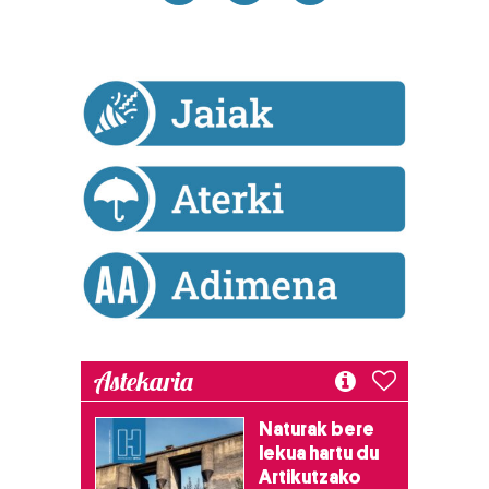
Astekaria
Naturak bere
lekua hartu du
Artikutzako