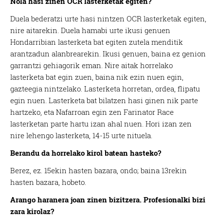
Nola hasi zinen OCR lasterketak egiten?
Duela bederatzi urte hasi nintzen OCR lasterketak egiten,
nire aitarekin. Duela hamabi urte ikusi genuen
Hondarribian lasterketa bat egiten zutela menditik
arantzadun alanbrearekin. Ikusi genuen, baina ez genion
garrantzi gehiagorik eman. Nire aitak horrelako
lasterketa bat egin zuen, baina nik ezin nuen egin,
gazteegia nintzelako. Lasterketa horretan, ordea, flipatu
egin nuen. Lasterketa bat bilatzen hasi ginen nik parte
hartzeko, eta Nafarroan egin zen Farinator Race
lasterketan parte hartu izan ahal nuen. Hori izan zen
nire lehengo lasterketa, 14-15 urte nituela.
Berandu da horrelako kirol batean hasteko?
Berez, ez. 15ekin hasten bazara, ondo; baina 13rekin
hasten bazara, hobeto.
Arango haranera joan zinen bizitzera. Profesionalki bizi
zara kirolaz?