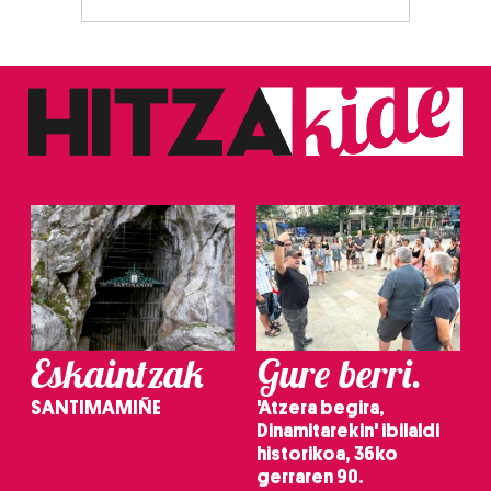
Eskaintzak
Gure berri.
SANTIMAMIÑE
'Atzera begira,
Dinamitarekin' ibilaldi
historikoa, 36ko
gerraren 90.