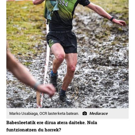
Marko Usabiaga, OCR lasterketa batean.
Mediarace
Babesleetatik ere dirua atera daiteke. Nola
funtzionatzen du horrek?