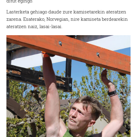
ditut egingo.
Lasterketa gehiago daude zure kamisetarekin ateratzen
zarena. Esaterako, Norvegian, nire kamiseta berdearekin
ateratzen naiz, lasai-lasai.