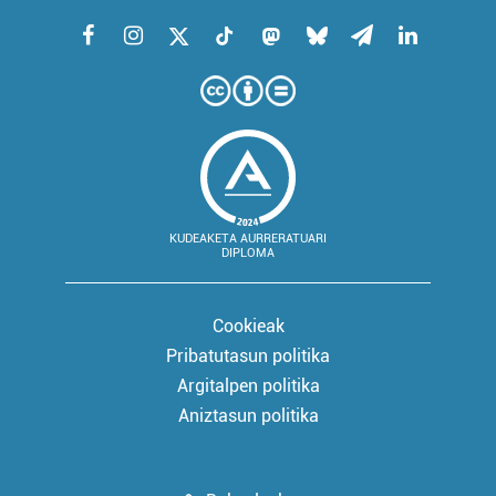
KUDEAKETA AURRERATUARI
DIPLOMA
Cookieak
Pribatutasun politika
Argitalpen politika
Aniztasun politika