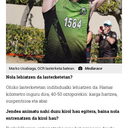
Marko Usabiaga, OCR lasterketa batean.
Mediarace
Nola lehiatzen da lasterketetan?
Ohiko lasterketetan indibidualki lehiatzen da. Hamar
kilometro inguru dira, 40-50 oztoporekin: karga hartzea,
suspentsioa eta abar.
Jendea animatu nahi duzu kirol hau egitera, baina nola
entrenatzen da kirol hau?