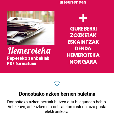
urteurrenean
+
GURE BERRI
ZOZKETAK
ESKAINTZAK
Hemeroteka
DENDA
HEMEROTEKA
Papereko zenbakiak
NOR GARA
PDF formatuan
Donostiako azken berrien buletina
Donostiako azken berriak biltzen ditu bi egunean behin.
Astelehen, asteazken eta ostiraletan iristen zaizu posta
elektronikora.