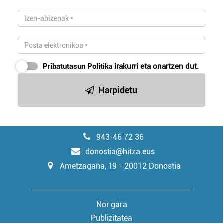
Pribatutasun Politika
irakurri eta onartzen dut.
Harpidetu
943-46 72 36
donostia@hitza.eus
Ametzagaña, 19 - 20012 Donostia
Nor gara
Publizitatea