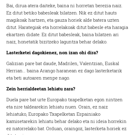
Bai, dirua atera daiteke, baina ni horretan berezia naiz.
Ez ditut betiko babesleak bilatzen. Nik ez ditut hauts
magikoak hartzen, eta gauza horiek alde batera uzten
ditut. Harategiak eta horrelakoak ditut babesle eta haragia
ekartzen didate. Ez ditut babesleak, baina bilatzen ari
naiz, honetatik bizitzeko laguntza behar delako.
Lasterketei dagokienez, non izan ohi dira?
Galizian pare bat daude, Madrilen, Valentzian, Euskal
Herrian… baina Arango haranean ez dago lasterketarik
eta beti autoaren menpe nago.
Zein herrialdeetan lehiatu zara?
Duela pare bat urte Europako txapelketan egon nintzen
eta nire taldearekin lehiatu nuen. Orain, ez naiz
lehiatuko, Europako Txapelketan Espainiako
kamisetarekin lehiatu behar delako eta ni ideia horrekin
ez natorrelako bat. Orduan, oraingoz, lasterketa horiek ez