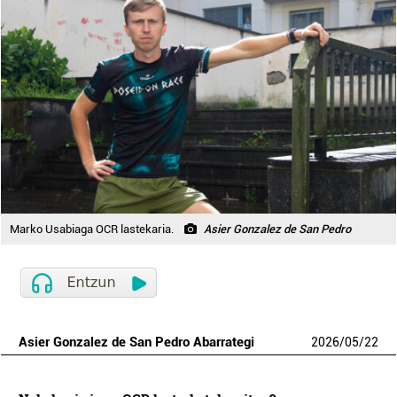
Marko Usabiaga OCR lastekaria.
Asier Gonzalez de San Pedro
Asier Gonzalez de San Pedro Abarrategi
2026
/
05
/
22