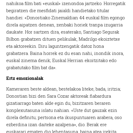
nahikoa film bati «euskal» izenondoa jartzeko. Horregatik
begiratzen die mesfidati jaialdi handietako titular
handiei: «Donostiako Zinemaldian 44 euskal film egongo
direla aipatzen denean, zenbaki horiek tranpa izugarria
daukate. Hor sartzen dira, esaterako, Santiago Segurak
Bilbon grabatzen dituen pelikulak, Madrilgo ekoiztetxe
eta aktoreekin. Diru laguntzengatik datoz hona
grabatzera. Baina horrek ez du esan nahi, inondik inora,
euskal zinema denik; Euskal Herrian ekoitzitako edo
grabatutako film bat da».
Ertz emozionalak
Kameraren beste aldean, bestelakoa liteke, bada, iritzia;
Donostian bizi den Sara Cozar aktoreak ñabardura
gizatiarrago baten alde egin du, bizitzaren beraren
konplexutasuna islatu nahian. «Uste dut gauzak ezin
direla definitu; pertsona eta ikuspuntuaren arabera, oso
ezberdina izan daiteke azalpena», dio. Berak ere
euskarari ematen dio lehentasuna, baina atea irekita