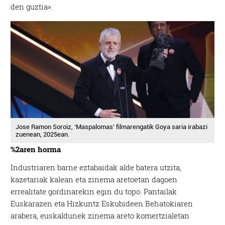
den guztia».
Jose Ramon Soroiz, ‘Maspalomas’ filmarengatik Goya saria irabazi
zuenean, 2025ean.
%2aren horma
Industriaren barne eztabaidak alde batera utzita,
kazetariak kalean eta zinema aretoetan dagoen
errealitate gordinarekin egin du topo. Pantailak
Euskarazen eta Hizkuntz Eskubideen Behatokiaren
arabera, euskaldunek zinema areto komertzialetan