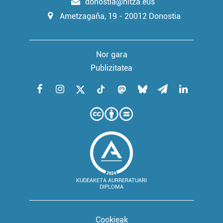
donostia@hitza.eus
Ametzagaña, 19 - 20012 Donostia
Nor gara
Publizitatea
KUDEAKETA AURRERATUARI
DIPLOMA
Cookieak