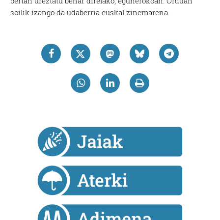
bertan ureztatu behar direlako, egunerokoan. Orduan
soilik izango da udaberria euskal zinemarena.