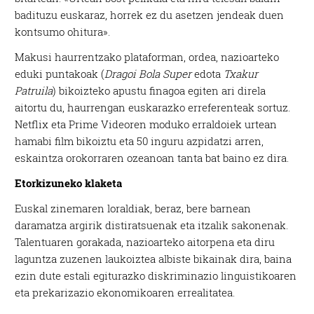
badituzu euskaraz, horrek ez du asetzen jendeak duen
kontsumo ohitura».
Makusi haurrentzako plataforman, ordea, nazioarteko
eduki puntakoak (
Dragoi Bola Super
edota
Txakur
Patruila
) bikoizteko apustu finagoa egiten ari direla
aitortu du, haurrengan euskarazko erreferenteak sortuz.
Netflix eta Prime Videoren moduko erraldoiek urtean
hamabi film bikoiztu eta 50 inguru azpidatzi arren,
eskaintza orokorraren ozeanoan tanta bat baino ez dira.
Etorkizuneko klaketa
Euskal zinemaren loraldiak, beraz, bere barnean
daramatza argirik distiratsuenak eta itzalik sakonenak.
Talentuaren gorakada, nazioarteko aitorpena eta diru
laguntza zuzenen laukoiztea albiste bikainak dira, baina
ezin dute estali egiturazko diskriminazio linguistikoaren
eta prekarizazio ekonomikoaren errealitatea.