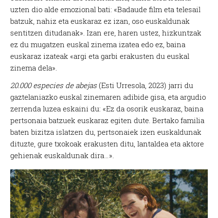
uzten dio alde emozional bati: «Badaude film eta telesail
batzuk, nahiz eta euskaraz ez izan, oso euskaldunak
sentitzen ditudanak». Izan ere, haren ustez, hizkuntzak
ez du mugatzen euskal zinema izatea edo ez, baina
euskaraz izateak «argi eta garbi erakusten du euskal
zinema dela».
20.000 especies de abejas
(Esti Urresola, 2023) jarri du
gaztelaniazko euskal zinemaren adibide gisa, eta argudio
zerrenda luzea eskaini du: «Ez da osorik euskaraz, baina
pertsonaia batzuek euskaraz egiten dute. Bertako familia
baten bizitza islatzen du, pertsonaiek izen euskaldunak
dituzte, gure txokoak erakusten ditu, lantaldea eta aktore
gehienak euskaldunak dira…».