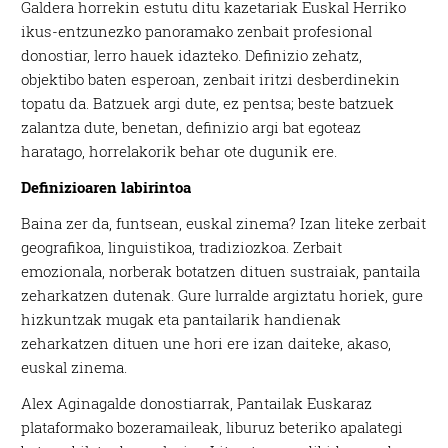
Galdera horrekin estutu ditu kazetariak Euskal Herriko
ikus-entzunezko panoramako zenbait profesional
donostiar, lerro hauek idazteko. Definizio zehatz,
objektibo baten esperoan, zenbait iritzi desberdinekin
topatu da. Batzuek argi dute, ez pentsa; beste batzuek
zalantza dute, benetan, definizio argi bat egoteaz
haratago, horrelakorik behar ote dugunik ere.
Definizioaren labirintoa
Baina zer da, funtsean, euskal zinema? Izan liteke zerbait
geografikoa, linguistikoa, tradiziozkoa. Zerbait
emozionala, norberak botatzen dituen sustraiak, pantaila
zeharkatzen dutenak. Gure lurralde argiztatu horiek, gure
hizkuntzak mugak eta pantailarik handienak
zeharkatzen dituen une hori ere izan daiteke, akaso,
euskal zinema.
Alex Aginagalde donostiarrak, Pantailak Euskaraz
plataformako bozeramaileak, liburuz beteriko apalategi