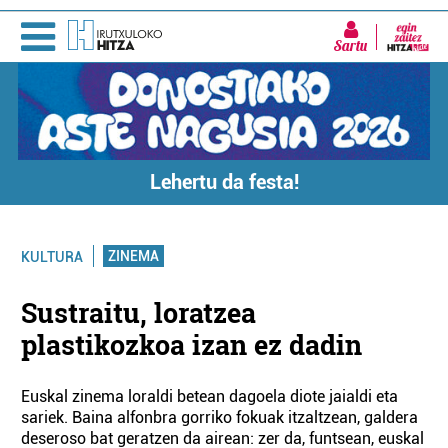
Sartu
Lehertu da festa!
ZINEMA
KULTURA
Sustraitu, loratzea
plastikozkoa izan ez dadin
Euskal zinema loraldi betean dagoela diote jaialdi eta
sariek. Baina alfonbra gorriko fokuak itzaltzean, galdera
deseroso bat geratzen da airean: zer da, funtsean, euskal