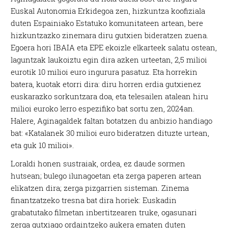
Euskal Autonomia Erkidegoa zen, hizkuntza koofiziala
duten Espainiako Estatuko komunitateen artean, bere
hizkuntzazko zinemara diru gutxien bideratzen zuena.
Egoera hori IBAIA eta EPE ekoizle elkarteek salatu ostean,
laguntzak laukoiztu egin dira azken urteetan, 2,5 milioi
eurotik 10 milioi euro ingurura pasatuz. Eta horrekin
batera, kuotak etorri dira: diru horren erdia gutxienez
euskarazko sorkuntzara doa, eta telesailen atalean hiru
milioi euroko lerro espezifiko bat sortu zen, 2024an.
Halere, Aginagaldek faltan botatzen du anbizio handiago
bat: «Katalanek 30 milioi euro bideratzen dituzte urtean,
eta guk 10 milioi».
Loraldi honen sustraiak, ordea, ez daude sormen
hutsean; bulego ilunagoetan eta zerga paperen artean
elikatzen dira; zerga pizgarrien sisteman. Zinema
finantzatzeko tresna bat dira horiek: Euskadin
grabatutako filmetan inbertitzearen truke, ogasunari
zerga gutxiago ordaintzeko aukera ematen duten