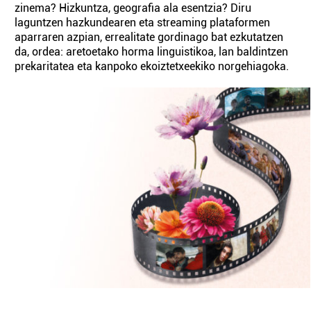
zinema? Hizkuntza, geografia ala esentzia? Diru
laguntzen hazkundearen eta streaming plataformen
aparraren azpian, errealitate gordinago bat ezkutatzen
da, ordea: aretoetako horma linguistikoa, lan baldintzen
prekaritatea eta kanpoko ekoiztetxeekiko norgehiagoka.