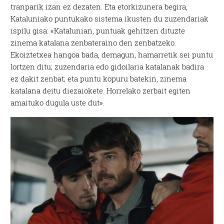
tranparik izan ez dezaten. Eta etorkizunera begira,
Kataluniako puntukako sistema ikusten du zuzendariak
ispilu gisa: «Katalunian, puntuak gehitzen dituzte
zinema katalana zenbateraino den zenbatzeko.
Ekoiztetxea hangoa bada, demagun, hamarretik sei puntu
lortzen ditu; zuzendaria edo gidoilaria katalanak badira
ez dakit zenbat; eta puntu kopuru batekin, zinema
katalana deitu diezaiokete. Horrelako zerbait egiten
amaituko dugula uste dut».