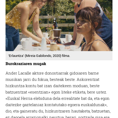
‘Erlauntza’ (Mireia Gabilondo, 2020) filma.
Burokraziaren mugak
Ander Lacalle aktore donostiarrak gidoiaren barne
musikan jarri du fokua, besteak beste. Askorentzat
hizkuntza kontu bat izan daitekeen moduan, beste
batzuentzat «esentzian» egon liteke etiketa, bere ustez.
«Euskal Herria elebiduna dela errealitate bat da, eta egon
daitezke gaztelaniaz kontatutako egoera euskaldunak»,
dio, eta gaineratu du, hizkuntzaren hautaketa, batzuetan,
ez dagoela arrazionalki neurtua: berari, sortzaile gisa ere,