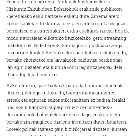
Egoera horren aurrean, Pantailak Euskarazek eta
Hizkuntz Eskubideen Behatokiak erakunde publikoen
«berehalako esku hartzea» eskatu dute. Zinema areto
komertzialetan hizkuntza ofizialen arteko oreka «legez»
bermatzea eta estreinaldien erdia euskaraz izatea, horrek
modu naturalean elikatuko lituzkeelako, gero, streaming
plataformak. Bide beretik, Santiagok Gipuzkoako zerga
pizgarrien kuotak Bizkaikoekin parekatzea eskatzen du,
bertako ekoiztetxe eta lantaldeek baldintza berdinetan
lan egin dezaten eta kultura «diru laguntzapekoa» dela
dioen topikoa hausteko.
Azken finean, gure txokoak pantaila handian ikusteak
ilusioa pizten jarraituko du, baina zinemagintzaren
erroak eta egiturak sakonetik iraultzen ez badira, loraldi
hau soilik kanpoko superprodukzioen atzealdeko
dekoratu polit bat izateko arriskua dago, euskarak eta
bertako zinemagileek itzalean jarraitzen duten bitartean.
Loreek politak izateaz gain bizirik jarrai dezaten, lurrean