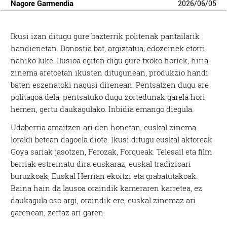
Nagore Garmendia
2026
/
06
/
05
I
kusi izan ditugu gure bazterrik politenak pantailarik
handienetan. Donostia bat, argiztatua; edozeinek etorri
nahiko luke. Ilusioa egiten digu gure txoko horiek, hiria,
zinema aretoetan ikusten ditugunean, produkzio handi
baten eszenatoki nagusi direnean. Pentsatzen dugu are
politagoa dela; pentsatuko dugu zortedunak garela hori
hemen, gertu daukagulako. Inbidia emango diegula.
Udaberria amaitzen ari den honetan, euskal zinema
loraldi betean dagoela diote. Ikusi ditugu euskal aktoreak
Goya sariak jasotzen, Ferozak, Forqueak. Telesail eta film
berriak estreinatu dira euskaraz, euskal tradizioari
buruzkoak, Euskal Herrian ekoitzi eta grabatutakoak.
Baina hain da lausoa oraindik kameraren karretea, ez
daukagula oso argi, oraindik ere, euskal zinemaz ari
garenean, zertaz ari garen.