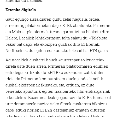
adierazi du Lacallek.
Erronka digitala
Gaur egungo aisialdiaren gudu zelai nagusia, ordea,
streaming plataformetan dago. ETBk abiatutako Primeran
eta Makusi plataformak tresna garrantzitsu bilakatu dira.
Halere, Lacallek lehiakortasun falta salatu du: «Telebista
bakar bat dago, eta ekoizpen guztiak dira ETBrenak.
Netflixek ez du egiten euskarazko telesail bat ETB gabe».
Aginagaldek euskarri hauek «aurrerapauso izugarria»
direla uste duen arren, Primeran plataformaren edukien
estrategia kritikatu du: «EITBko zuzendaritzatik duten
ideia da Primeran kontsumitzen duela jendeak soilik
euskal ekoizpenak ikusteko, eta, orduan, ez dute
benetako apusturik egiten nazioarteko film erakargarriak
bikoizteko». Bozeramaileak gogorarazi du ETBk hamabost
urte daramatzala nazioarteko filmak euskarara bikoiztu
gabe, eduki horiek ETB2n gaztelaniaz ematen dituzten
bitartean. «Urtean bost pelikula eta hiru telesail baldin