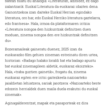
batean bilatu du analogia: «Literaturan, adibidez, ez dago
zalantzarik: Euskal Literatura da euskaraz idazten dena.
Gainontzekoa izan daiteke Euskal Herrian egindako
literatura, oro har, edo Euskal Herriko literatura gaztelarra,
edo frantsesa». Hala, irmoa da plataformaren iritzia:
«Literatura nongoa den hizkuntzak definitzen duen
moduan, zinema nongoa den ere hizkuntzak definitzen
du».
Bozeramaileak gaineratu duenez, 2025 izan da
euskarazko film gehien zineman estreinatu diren urtea,
historian: «Badago halako loraldi bat eta badago apustu
bat euskal zinemagileen aldetik, euskaraz ekoizteko».
Hala, «traba guztien gainetik», frogatu da, zinema
euskaraz egiten ere iritsi gaitezkeela nazioarteko
jaialdietan lehiatzera, sariak jasotzera: «Nazioarteko beste
edozein herrialdek duen maila duela erakutsi du euskal
zinemak».
Aginagalderentzat, mapak eta pasaporteak ez dira