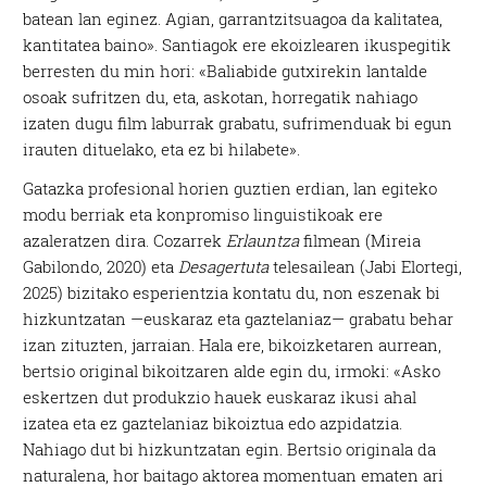
batean lan eginez. Agian, garrantzitsuagoa da kalitatea,
kantitatea baino». Santiagok ere ekoizlearen ikuspegitik
berresten du min hori: «Baliabide gutxirekin lantalde
osoak sufritzen du, eta, askotan, horregatik nahiago
izaten dugu film laburrak grabatu, sufrimenduak bi egun
irauten dituelako, eta ez bi hilabete».
Gatazka profesional horien guztien erdian, lan egiteko
modu berriak eta konpromiso linguistikoak ere
azaleratzen dira. Cozarrek
Erlauntza
filmean (Mireia
Gabilondo, 2020) eta
Desagertuta
telesailean (Jabi Elortegi,
2025) bizitako esperientzia kontatu du, non eszenak bi
hizkuntzatan —euskaraz eta gaztelaniaz— grabatu behar
izan zituzten, jarraian. Hala ere, bikoizketaren aurrean,
bertsio original bikoitzaren alde egin du, irmoki: «Asko
eskertzen dut produkzio hauek euskaraz ikusi ahal
izatea eta ez gaztelaniaz bikoiztua edo azpidatzia.
Nahiago dut bi hizkuntzatan egin. Bertsio originala da
naturalena, hor baitago aktorea momentuan ematen ari