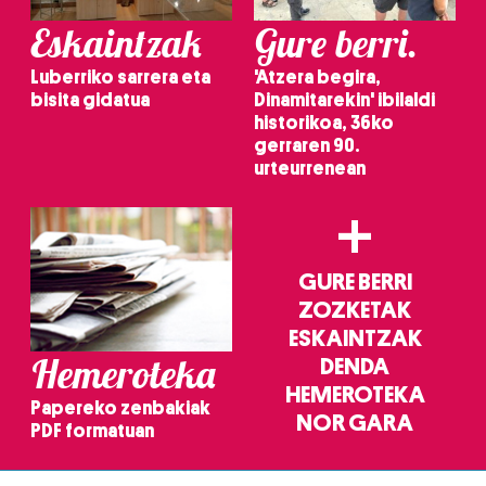
Eskaintzak
Gure berri.
Luberriko sarrera eta
'Atzera begira,
bisita gidatua
Dinamitarekin' ibilaldi
historikoa, 36ko
gerraren 90.
urteurrenean
+
GURE BERRI
ZOZKETAK
ESKAINTZAK
Hemeroteka
DENDA
HEMEROTEKA
Papereko zenbakiak
NOR GARA
PDF formatuan