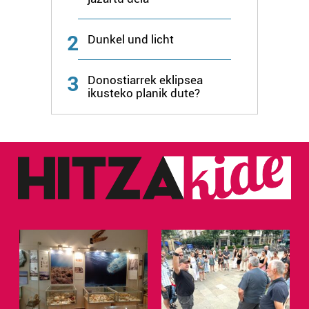
2
Dunkel und licht
3
Donostiarrek eklipsea
ikusteko planik dute?