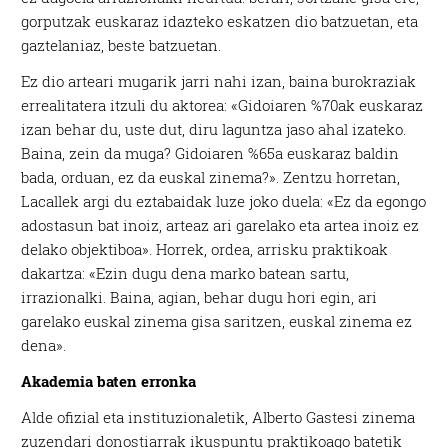
gorputzak euskaraz idazteko eskatzen dio batzuetan, eta
gaztelaniaz, beste batzuetan.
Ez dio arteari mugarik jarri nahi izan, baina burokraziak
errealitatera itzuli du aktorea: «Gidoiaren %70ak euskaraz
izan behar du, uste dut, diru laguntza jaso ahal izateko.
Baina, zein da muga? Gidoiaren %65a euskaraz baldin
bada, orduan, ez da euskal zinema?». Zentzu horretan,
Lacallek argi du eztabaidak luze joko duela: «Ez da egongo
adostasun bat inoiz, arteaz ari garelako eta artea inoiz ez
delako objektiboa». Horrek, ordea, arrisku praktikoak
dakartza: «Ezin dugu dena marko batean sartu,
irrazionalki. Baina, agian, behar dugu hori egin, ari
garelako euskal zinema gisa saritzen, euskal zinema ez
dena».
Akademia baten erronka
Alde ofizial eta instituzionaletik, Alberto Gastesi zinema
zuzendari donostiarrak ikuspuntu praktikoago batetik