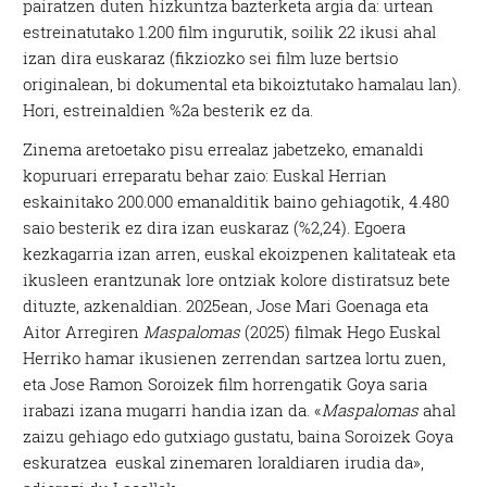
pairatzen duten hizkuntza bazterketa argia da: urtean
estreinatutako 1.200 film ingurutik, soilik 22 ikusi ahal
izan dira euskaraz (fikziozko sei film luze bertsio
originalean, bi dokumental eta bikoiztutako hamalau lan).
Hori, estreinaldien %2a besterik ez da.
Zinema aretoetako pisu errealaz jabetzeko, emanaldi
kopuruari erreparatu behar zaio: Euskal Herrian
eskainitako 200.000 emanalditik baino gehiagotik, 4.480
saio besterik ez dira izan euskaraz (%2,24). Egoera
kezkagarria izan arren, euskal ekoizpenen kalitateak eta
ikusleen erantzunak lore ontziak kolore distiratsuz bete
dituzte, azkenaldian. 2025ean, Jose Mari Goenaga eta
Aitor Arregiren
Maspalomas
(2025) filmak Hego Euskal
Herriko hamar ikusienen zerrendan sartzea lortu zuen,
eta Jose Ramon Soroizek film horrengatik Goya saria
irabazi izana mugarri handia izan da. «
Maspalomas
ahal
zaizu gehiago edo gutxiago gustatu, baina Soroizek Goya
eskuratzea euskal zinemaren loraldiaren irudia da»,