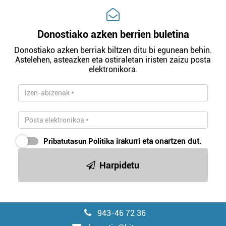
Donostiako azken berrien buletina
Donostiako azken berriak biltzen ditu bi egunean behin.
Astelehen, asteazken eta ostiraletan iristen zaizu posta
elektronikora.
Pribatutasun Politika
irakurri eta onartzen dut.
Harpidetu
943-46 72 36