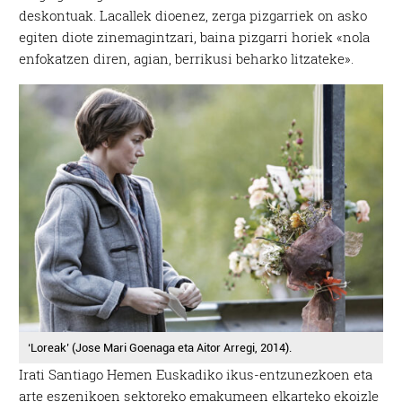
deskontuak. Lacallek dioenez, zerga pizgarriek on asko
egiten diote zinemagintzari, baina pizgarri horiek «nola
enfokatzen diren, agian, berrikusi beharko litzateke».
‘Loreak’ (Jose Mari Goenaga eta Aitor Arregi, 2014).
Irati Santiago Hemen Euskadiko ikus-entzunezkoen eta
arte eszenikoen sektoreko emakumeen elkarteko ekoizle