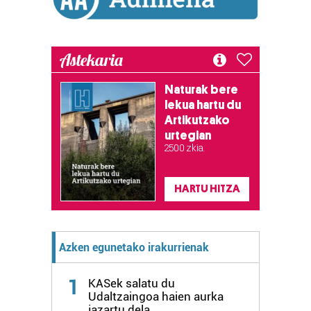
Astekaria
Naturak bere
lekua hartu du
Artikutzako
urtegian
2.500 zkia.
HARTU HITZA
Azken egunetako irakurrienak
1
KASek salatu du
Udaltzaingoa haien aurka
jazartu dela