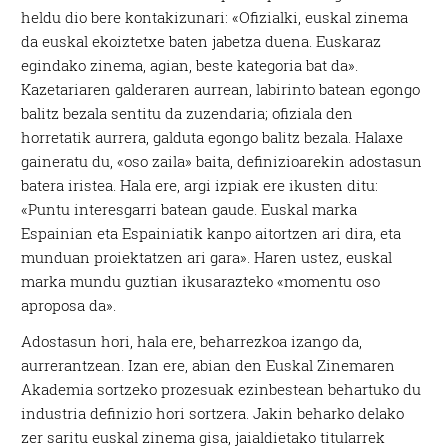
heldu dio bere kontakizunari: «Ofizialki, euskal zinema
da euskal ekoiztetxe baten jabetza duena. Euskaraz
egindako zinema, agian, beste kategoria bat da».
Kazetariaren galderaren aurrean, labirinto batean egongo
balitz bezala sentitu da zuzendaria; ofiziala den
horretatik aurrera, galduta egongo balitz bezala. Halaxe
gaineratu du, «oso zaila» baita, definizioarekin adostasun
batera iristea. Hala ere, argi izpiak ere ikusten ditu:
«Puntu interesgarri batean gaude. Euskal marka
Espainian eta Espainiatik kanpo aitortzen ari dira, eta
munduan proiektatzen ari gara». Haren ustez, euskal
marka mundu guztian ikusarazteko «momentu oso
aproposa da».
Adostasun hori, hala ere, beharrezkoa izango da,
aurrerantzean. Izan ere, abian den Euskal Zinemaren
Akademia sortzeko prozesuak ezinbestean behartuko du
industria definizio hori sortzera. Jakin beharko delako
zer saritu euskal zinema gisa, jaialdietako titularrek