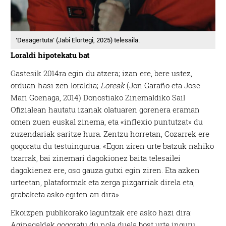
‘Desagertuta’ (Jabi Elortegi, 2025) telesaila.
Loraldi hipotekatu bat
Gastesik 2014ra egin du atzera; izan ere, bere ustez,
orduan hasi zen loraldia;
Loreak
(Jon Garaño eta Jose
Mari Goenaga, 2014) Donostiako Zinemaldiko Sail
Ofizialean hautatu izanak olatuaren gorenera eraman
omen zuen euskal zinema, eta «inflexio puntutzat» du
zuzendariak saritze hura. Zentzu horretan, Cozarrek ere
gogoratu du testuingurua: «Egon ziren urte batzuk nahiko
txarrak, bai zinemari dagokionez baita telesailei
dagokienez ere, oso gauza gutxi egin ziren. Eta azken
urteetan, plataformak eta zerga pizgarriak direla eta,
grabaketa asko egiten ari dira».
Ekoizpen publikorako laguntzak ere asko hazi dira:
Aginagaldek gogoratu du nola duela bost urte inguru