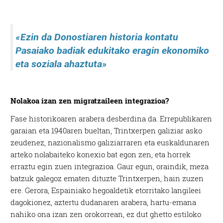
«
Ezin da Donostiaren historia kontatu
Pasaiako badiak edukitako eragin ekonomiko
eta soziala ahaztuta
»
Nolakoa izan zen migratzaileen integrazioa?
Fase historikoaren arabera desberdina da. Errepublikaren
garaian eta 1940aren bueltan, Trintxerpen galiziar asko
zeudenez, nazionalismo galiziarraren eta euskaldunaren
arteko nolabaiteko konexio bat egon zen, eta horrek
erraztu egin zuen integrazioa. Gaur egun, oraindik, meza
batzuk galegoz ematen dituzte Trintxerpen, hain zuzen
ere. Gerora, Espainiako hegoaldetik etorritako langileei
dagokionez, aztertu dudanaren arabera, hartu-emana
nahiko ona izan zen orokorrean, ez dut ghetto estiloko