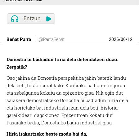
Beñat Parra
@ParraBenat
2026
/
06
/
12
Donostia bi badiadun hiria dela defendatzen duzu.
Zergatik?
Oso jakina da Donostia perspektiba jakin batetik landu
dela beti, historiografikoki: Kontxako badiaren ingurua
eta zabalgunea kokatu da epizentro gisa. Nik egin dut
saiakera demostratzeko Donostia bi badiadun hiria dela
eta horietako bat industriala izan dela beti, historia
garaikideari dagokionez. Epizentroan kokatu dut
Pasaiako badia, Donostiako badia industrial gisa.
Hiria irakurtzeko beste modu bat da.