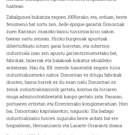
haztean.
Zabalgunea bukatuta zegoen 1905erako, eta, orduan, beste
fenomeno bat sortu zen,
belle époque
garaitik Donostiak
zuen Kantauri itsasoko bainu turismoa krisi sakon
batean sartu zenean. Hiriko burgesiak apustuak
dibertsifikatu zituen garai horretan, eta inbertsio
industriala izan zen apustu garrantzitsuenetako bat,
fabrikak, tailerrak eta halakoak kokatuz ekialdeko
ardatzean. Hau da, XX. mende hasieratik zegoen hiria
industrializatzeko nahia. Donostian ez ditugu fabrikak
ikusten, baina horrek ez du esan nahi Donostian ez
zenik industrializaziorik gertatu, kontua da hiriaren
muga administratiboetatik kanpo gertatu zela: Pasaian,
portuaren ertzetan eta Errenteriako konglomeratuan. Hori
bai, Donostiako kapitalarekin, nagusiki. Eta badago
industrializazio horren inguruko beste ardatz bat ere
hegoaldean, Hernanirantz eta Lasarte-Oriarantz doana.