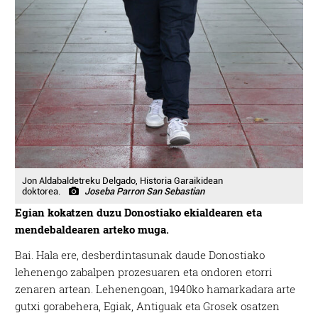
Jon Aldabaldetreku Delgado, Historia Garaikidean
doktorea.
Joseba Parron San Sebastian
Egian kokatzen duzu Donostiako ekialdearen eta
mendebaldearen arteko muga.
Bai. Hala ere, desberdintasunak daude Donostiako
lehenengo zabalpen prozesuaren eta ondoren etorri
zenaren artean. Lehenengoan, 1940ko hamarkadara arte
gutxi gorabehera, Egiak, Antiguak eta Grosek osatzen