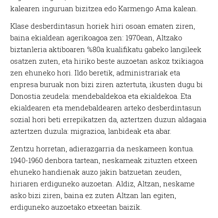
kalearen inguruan bizitzea edo Karmengo Ama kalean.
Klase desberdintasun horiek hiri osoan ematen ziren,
baina ekialdean agerikoagoa zen: 1970ean, Altzako
biztanleria aktiboaren %80a kualifikatu gabeko langileek
osatzen zuten, eta hiriko beste auzoetan askoz txikiagoa
zen ehuneko hori. Ildo beretik, administrariak eta
enpresa buruak non bizi ziren aztertuta, ikusten dugu bi
Donostia zeudela: mendebaldekoa eta ekialdekoa. Eta
ekialdearen eta mendebaldearen arteko desberdintasun
sozial hori beti errepikatzen da, aztertzen duzun aldagaia
aztertzen duzula: migrazioa, lanbideak eta abar.
Zentzu horretan, adierazgarria da neskameen kontua.
1940-1960 denbora tartean, neskameak zituzten etxeen
ehuneko handienak auzo jakin batzuetan zeuden,
hiriaren erdiguneko auzoetan. Aldiz, Altzan, neskame
asko bizi ziren, baina ez zuten Altzan lan egiten,
erdiguneko auzoetako etxeetan baizik.