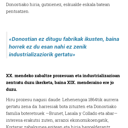
Donostiako hiria, gutxienez, eskualde eskala batean
pentsatzen.
«Donostian ez ditugu fabrikak
ikusten, baina
horrek ez du esan nahi ez zenik
industrializaziorik gertatu»
XX. mendeko zabaltze prozesuan eta industrializazioan
zentratu duzu ikerketa, baina XIX. menderaino ere jo
duzu.
Hiru prozesu nagusi daude. Lehenengoa 1864tik aurrera
gertatu zena da: harresiak bota zituzten eta Donostiako
familia boteretsuek —Brunet, Lasala y Collado eta abar—
interesa erakutsi zuten, arrazoi ekonomikoengatik,
Kortazar zabalgunea egitean eta hiria hegoalderantz