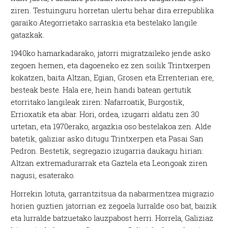
ziren. Testuinguru horretan ulertu behar dira errepublika
garaiko Ategorrietako sarraskia eta bestelako langile
gatazkak.
1940ko hamarkadarako, jatorri migratzaileko jende asko
zegoen hemen, eta dagoeneko ez zen soilik Trintxerpen
kokatzen, baita Altzan, Egian, Grosen eta Errenterian ere,
besteak beste. Hala ere, hein handi batean gertutik
etorritako langileak ziren: Nafarroatik, Burgostik,
Errioxatik eta abar. Hori, ordea, izugarri aldatu zen 30
urtetan, eta 1970erako, argazkia oso bestelakoa zen. Alde
batetik, galiziar asko ditugu Trintxerpen eta Pasai San
Pedron. Bestetik, segregazio izugarria daukagu hirian:
Altzan extremadurarrak eta Gaztela eta Leongoak ziren
nagusi, esaterako.
Horrekin lotuta, garrantzitsua da nabarmentzea migrazio
horien guztien jatorrian ez zegoela lurralde oso bat, baizik
eta lurralde batzuetako lauzpabost herri. Horrela, Galiziaz