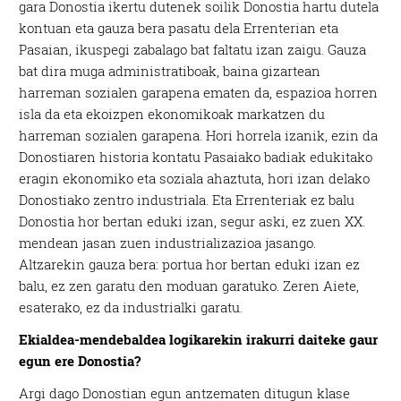
gara Donostia ikertu dutenek soilik Donostia hartu dutela
kontuan eta gauza bera pasatu dela Errenterian eta
Pasaian, ikuspegi zabalago bat faltatu izan zaigu. Gauza
bat dira muga administratiboak, baina gizartean
harreman sozialen garapena ematen da, espazioa horren
isla da eta ekoizpen ekonomikoak markatzen du
harreman sozialen garapena. Hori horrela izanik, ezin da
Donostiaren historia kontatu Pasaiako badiak edukitako
eragin ekonomiko eta soziala ahaztuta, hori izan delako
Donostiako zentro industriala. Eta Errenteriak ez balu
Donostia hor bertan eduki izan, segur aski, ez zuen XX.
mendean jasan zuen industrializazioa jasango.
Altzarekin gauza bera: portua hor bertan eduki izan ez
balu, ez zen garatu den moduan garatuko. Zeren Aiete,
esaterako, ez da industrialki garatu.
Ekialdea-mendebaldea logikarekin irakurri daiteke gaur
egun ere Donostia?
Argi dago Donostian egun antzematen ditugun klase