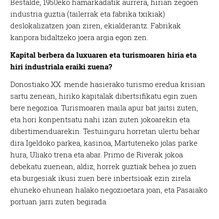
Bestalde, 1950eko hamarkadatik aurrera, hirian zegoen
industria guztia (tailerrak eta fabrika txikiak)
deslokalizatzen joan ziren, ekialderantz. Fabrikak
kanpora bidaltzeko joera argia egon zen.
Kapital berbera da luxuaren eta turismoaren hiria eta
hiri industriala eraiki zuena?
Donostiako XX. mende hasierako turismo eredua krisian
sartu zenean, hiriko kapitalak dibertsifikatu egin zuen
bere negozioa. Turismoaren maila apur bat jaitsi zuten,
eta hori konpentsatu nahi izan zuten jokoarekin eta
dibertimenduarekin. Testuinguru horretan ulertu behar
dira Igeldoko parkea, kasinoa, Martuteneko jolas parke
hura, Uliako trena eta abar. Primo de Riverak jokoa
debekatu zuenean, aldiz, horrek guztiak behea jo zuen
eta burgesiak ikusi zuen bere inbertsioak ezin zirela
ehuneko ehunean halako negozioetara joan, eta Pasaiako
portuan jarri zuten begirada.