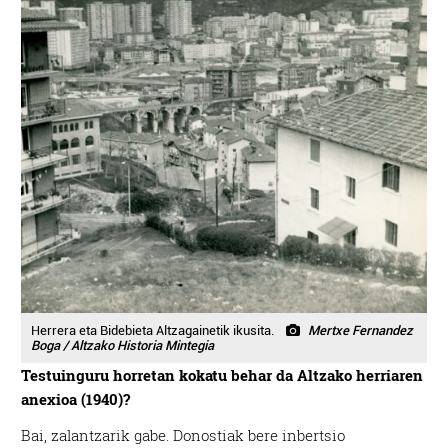
Herrera eta Bidebieta Altzagainetik ikusita.
Mertxe Fernandez
Boga / Altzako Historia Mintegia
Testuinguru horretan kokatu behar da Altzako herriaren
anexioa (1940)?
Bai, zalantzarik gabe. Donostiak bere inbertsio