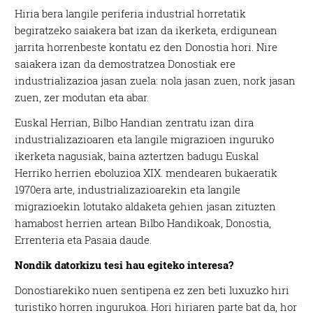
Hiria bera langile periferia industrial horretatik
begiratzeko saiakera bat izan da ikerketa, erdigunean
jarrita horrenbeste kontatu ez den Donostia hori. Nire
saiakera izan da demostratzea Donostiak ere
industrializazioa jasan zuela: nola jasan zuen, nork jasan
zuen, zer modutan eta abar.
Euskal Herrian, Bilbo Handian zentratu izan dira
industrializazioaren eta langile migrazioen inguruko
ikerketa nagusiak, baina aztertzen badugu Euskal
Herriko herrien eboluzioa XIX. mendearen bukaeratik
1970era arte, industrializazioarekin eta langile
migrazioekin lotutako aldaketa gehien jasan zituzten
hamabost herrien artean Bilbo Handikoak, Donostia,
Errenteria eta Pasaia daude.
Nondik datorkizu tesi hau egiteko interesa?
Donostiarekiko nuen sentipena ez zen beti luxuzko hiri
turistiko horren ingurukoa. Hori hiriaren parte bat da, hor