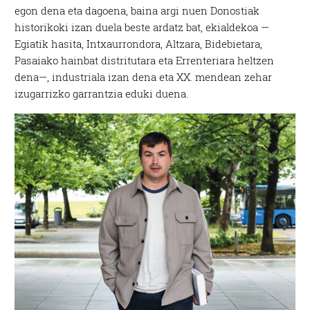
egon dena eta dagoena, baina argi nuen Donostiak
historikoki izan duela beste ardatz bat, ekialdekoa —
Egiatik hasita, Intxaurrondora, Altzara, Bidebietara,
Pasaiako hainbat distritutara eta Errenteriara heltzen
dena—, industriala izan dena eta XX. mendean zehar
izugarrizko garrantzia eduki duena.