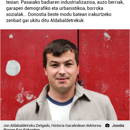
tesian. Pasaiako badiaren industrializazioa, auzo berriak,
garapen demografiko eta urbanistikoa, borroka
sozialak... Donostia beste modu batean irakurtzeko
zenbait gai ukitu ditu Aldabaldetrekuk.
Jon Aldabaldetreku Delgado, Historia Garaikidean doktorea.
Joseba
Parron San Sebastian