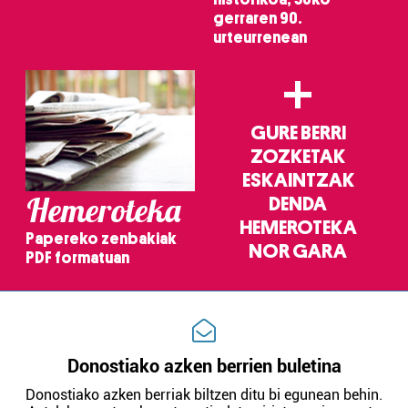
gerraren 90.
urteurrenean
+
GURE BERRI
ZOZKETAK
ESKAINTZAK
Hemeroteka
DENDA
HEMEROTEKA
Papereko zenbakiak
NOR GARA
PDF formatuan
Donostiako azken berrien buletina
Donostiako azken berriak biltzen ditu bi egunean behin.