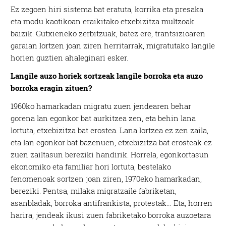
Ez zegoen hiri sistema bat eratuta, korrika eta presaka
eta modu kaotikoan eraikitako etxebizitza multzoak
baizik. Gutxieneko zerbitzuak, batez ere, trantsizioaren
garaian lortzen joan ziren herritarrak, migratutako langile
horien guztien ahaleginari esker.
Langile auzo horiek sortzeak langile borroka eta auzo
borroka eragin zituen?
1960ko hamarkadan migratu zuen jendearen behar
gorena lan egonkor bat aurkitzea zen, eta behin lana
lortuta, etxebizitza bat erostea. Lana lortzea ez zen zaila,
eta lan egonkor bat bazenuen, etxebizitza bat erosteak ez
zuen zailtasun bereziki handirik. Horrela, egonkortasun
ekonomiko eta familiar hori lortuta, bestelako
fenomenoak sortzen joan ziren, 1970eko hamarkadan,
bereziki. Pentsa, milaka migratzaile fabriketan,
asanbladak, borroka antifrankista, protestak… Eta, horren
harira, jendeak ikusi zuen fabriketako borroka auzoetara