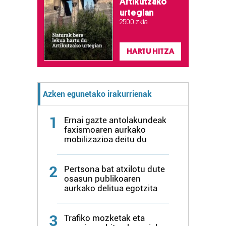
Artikutzako
urtegian
2.500 zkia.
HARTU HITZA
Azken egunetako irakurrienak
1
Ernai gazte antolakundeak
faxismoaren aurkako
mobilizazioa deitu du
2
Pertsona bat atxilotu dute
osasun publikoaren
aurkako delitua egotzita
3
Trafiko mozketak eta