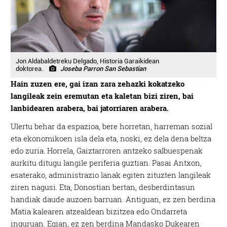
irakurri
Jon Aldabaldetreku Delgado, Historia Garaikidean
doktorea.
Joseba Parron San Sebastian
Hain zuzen ere, gai izan zara zehazki kokatzeko
langileak zein eremutan eta kaletan bizi ziren, bai
lanbidearen arabera, bai jatorriaren arabera.
Ulertu behar da espazioa, bere horretan, harreman sozial
eta ekonomikoen isla dela eta, noski, ez dela dena beltza
edo zuria. Horrela, Gaiztarroren antzeko salbuespenak
aurkitu ditugu langile periferia guztian. Pasai Antxon,
esaterako, administrazio lanak egiten zituzten langileak
ziren nagusi. Eta, Donostian bertan, desberdintasun
handiak daude auzoen barruan. Antiguan, ez zen berdina
Matia kalearen atzealdean bizitzea edo Ondarreta
inguruan. Egian, ez zen berdina Mandasko Dukearen