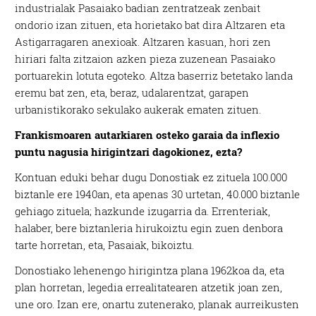
industrialak Pasaiako badian zentratzeak zenbait
ondorio izan zituen, eta horietako bat dira Altzaren eta
Astigarragaren anexioak. Altzaren kasuan, hori zen
hiriari falta zitzaion azken pieza zuzenean Pasaiako
portuarekin lotuta egoteko. Altza baserriz betetako landa
eremu bat zen, eta, beraz, udalarentzat, garapen
urbanistikorako sekulako aukerak ematen zituen.
Frankismoaren autarkiaren osteko garaia da inflexio
puntu nagusia hirigintzari dagokionez, ezta?
Kontuan eduki behar dugu Donostiak ez zituela 100.000
biztanle ere 1940an, eta apenas 30 urtetan, 40.000 biztanle
gehiago zituela; hazkunde izugarria da. Errenteriak,
halaber, bere biztanleria hirukoiztu egin zuen denbora
tarte horretan, eta, Pasaiak, bikoiztu.
Donostiako lehenengo hirigintza plana 1962koa da, eta
plan horretan, legedia errealitatearen atzetik joan zen,
une oro. Izan ere, onartu zutenerako, planak aurreikusten