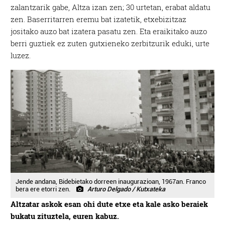
zalantzarik gabe, Altza izan zen; 30 urtetan, erabat aldatu
zen. Baserritarren eremu bat izatetik, etxebizitzaz
jositako auzo bat izatera pasatu zen. Eta eraikitako auzo
berri guztiek ez zuten gutxieneko zerbitzurik eduki, urte
luzez.
Jende andana, Bidebietako dorreen inaugurazioan, 1967an. Franco
bera ere etorri zen.
Arturo Delgado / Kutxateka
Altzatar askok esan ohi dute etxe eta kale asko beraiek
bukatu zituztela, euren kabuz.