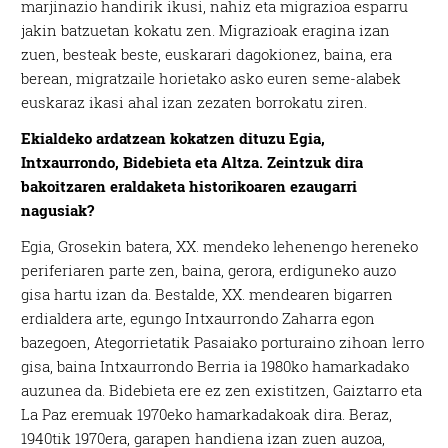
marjinazio handirik ikusi, nahiz eta migrazioa esparru
jakin batzuetan kokatu zen. Migrazioak eragina izan
zuen, besteak beste, euskarari dagokionez, baina, era
berean, migratzaile horietako asko euren seme-alabek
euskaraz ikasi ahal izan zezaten borrokatu ziren.
Ekialdeko ardatzean kokatzen dituzu Egia,
Intxaurrondo, Bidebieta eta Altza. Zeintzuk dira
bakoitzaren eraldaketa historikoaren ezaugarri
nagusiak?
Egia, Grosekin batera, XX. mendeko lehenengo hereneko
periferiaren parte zen, baina, gerora, erdiguneko auzo
gisa hartu izan da. Bestalde, XX. mendearen bigarren
erdialdera arte, egungo Intxaurrondo Zaharra egon
bazegoen, Ategorrietatik Pasaiako porturaino zihoan lerro
gisa, baina Intxaurrondo Berria ia 1980ko hamarkadako
auzunea da. Bidebieta ere ez zen existitzen, Gaiztarro eta
La Paz eremuak 1970eko hamarkadakoak dira. Beraz,
1940tik 1970era, garapen handiena izan zuen auzoa,