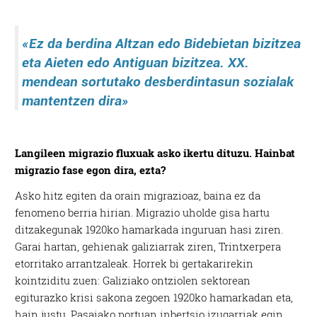
«Ez da berdina Altzan edo Bidebietan bizitzea
eta Aieten edo Antiguan bizitzea. XX.
mendean sortutako desberdintasun sozialak
mantentzen dira»
Langileen migrazio fluxuak asko ikertu dituzu. Hainbat
migrazio fase egon dira, ezta?
Asko hitz egiten da orain migrazioaz, baina ez da
fenomeno berria hirian. Migrazio uholde gisa hartu
ditzakegunak 1920ko hamarkada inguruan hasi ziren.
Garai hartan, gehienak galiziarrak ziren, Trintxerpera
etorritako arrantzaleak. Horrek bi gertakarirekin
kointziditu zuen: Galiziako ontziolen sektorean
egiturazko krisi sakona zegoen 1920ko hamarkadan eta,
hain justu, Pasaiako portuan inbertsio izugarriak egin