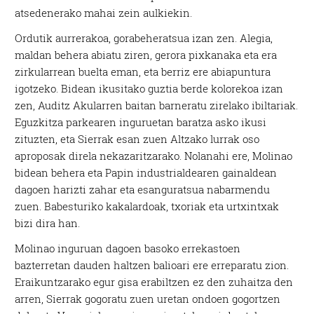
atsedenerako mahai zein aulkiekin.
Ordutik aurrerakoa, gorabeheratsua izan zen. Alegia,
maldan behera abiatu ziren, gerora pixkanaka eta era
zirkularrean buelta eman, eta berriz ere abiapuntura
igotzeko. Bidean ikusitako guztia berde kolorekoa izan
zen, Auditz Akularren baitan barneratu zirelako ibiltariak.
Eguzkitza parkearen inguruetan baratza asko ikusi
zituzten, eta Sierrak esan zuen Altzako lurrak oso
aproposak direla nekazaritzarako. Nolanahi ere, Molinao
bidean behera eta Papin industrialdearen gainaldean
dagoen harizti zahar eta esanguratsua nabarmendu
zuen. Babesturiko kakalardoak, txoriak eta urtxintxak
bizi dira han.
Molinao inguruan dagoen basoko errekastoen
bazterretan dauden haltzen balioari ere erreparatu zion.
Eraikuntzarako egur gisa erabiltzen ez den zuhaitza den
arren, Sierrak gogoratu zuen uretan ondoen gogortzen