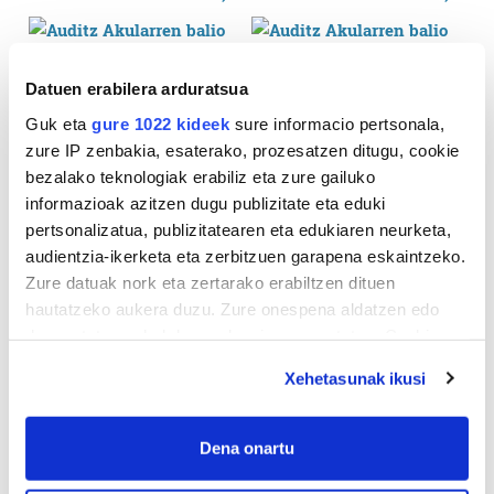
Datuen erabilera arduratsua
Guk eta
gure 1022 kideek
sure informacio pertsonala,
zure IP zenbakia, esaterako, prozesatzen ditugu, cookie
bezalako teknologiak erabiliz eta zure gailuko
informazioak azitzen dugu publizitate eta eduki
pertsonalizatua, publizitatearen eta edukiaren neurketa,
audientzia-ikerketa eta zerbitzuen garapena eskaintzeko.
Zure datuak nork eta zertarako erabiltzen dituen
hautatzeko aukera duzu. Zure onespena aldatzen edo
deuseztatzen ahal duzu edozein momentutan, Cookie
deklaraziotik edo Privacy triggerean klikatuz.
Xehetasunak ikusi
If you allow, we would also like to:
Collect information about your geographical
Dena onartu
location which can be accurate to within several