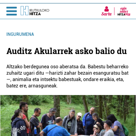
Sartu
INGURUMENA
Auditz Akularrek asko balio du
Altzako berdegunea oso aberatsa da. Babestu beharreko
zuhaitz ugari ditu —harizti zahar bezain esanguratsu bat
—, animalia eta intsektu babestuak, ondare eraikia, eta,
batez ere, arnasguneak.