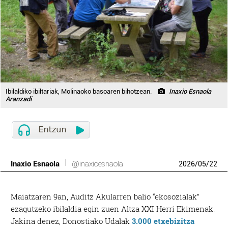
Ibilaldiko ibiltariak, Molinaoko basoaren bihotzean.
Inaxio Esnaola
Aranzadi
Inaxio Esnaola
@inaxioesnaola
2026
/
05
/
22
Maiatzaren 9an, Auditz Akularren balio “ekosozialak”
ezagutzeko ibilaldia egin zuen Altza XXI Herri Ekimenak.
Jakina denez, Donostiako Udalak
3.000 etxebizitza