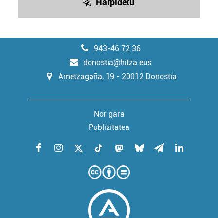
Harpidetu
943-46 72 36
donostia@hitza.eus
Ametzagaña, 19 - 20012 Donostia
Nor gara
Publizitatea