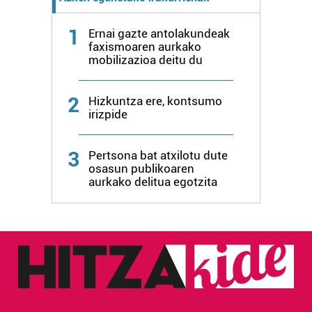
1
Ernai gazte antolakundeak
faxismoaren aurkako
mobilizazioa deitu du
2
Hizkuntza ere, kontsumo
irizpide
3
Pertsona bat atxilotu dute
osasun publikoaren
aurkako delitua egotzita