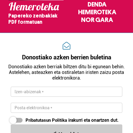
Hemeroteka
DENDA
HEMEROTEKA
Papereko zenbakiak
NOR GARA
PDF formatuan
Donostiako azken berrien buletina
Donostiako azken berriak biltzen ditu bi egunean behin.
Astelehen, asteazken eta ostiraletan iristen zaizu posta
elektronikora.
Pribatutasun Politika
irakurri eta onartzen dut.