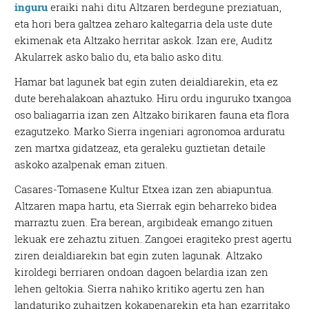
inguru
eraiki nahi ditu Altzaren berdegune preziatuan,
eta hori bera galtzea zeharo kaltegarria dela uste dute
ekimenak eta Altzako herritar askok. Izan ere, Auditz
Akularrek asko balio du, eta balio asko ditu.
Hamar bat lagunek bat egin zuten deialdiarekin, eta ez
dute berehalakoan ahaztuko. Hiru ordu inguruko txangoa
oso baliagarria izan zen Altzako birikaren fauna eta flora
ezagutzeko. Marko Sierra ingeniari agronomoa arduratu
zen martxa gidatzeaz, eta geraleku guztietan detaile
askoko azalpenak eman zituen.
Casares-Tomasene Kultur Etxea izan zen abiapuntua.
Altzaren mapa hartu, eta Sierrak egin beharreko bidea
marraztu zuen. Era berean, argibideak emango zituen
lekuak ere zehaztu zituen. Zangoei eragiteko prest agertu
ziren deialdiarekin bat egin zuten lagunak. Altzako
kiroldegi berriaren ondoan dagoen belardia izan zen
lehen geltokia. Sierra nahiko kritiko agertu zen han
landaturiko zuhaitzen kokapenarekin eta han ezarritako