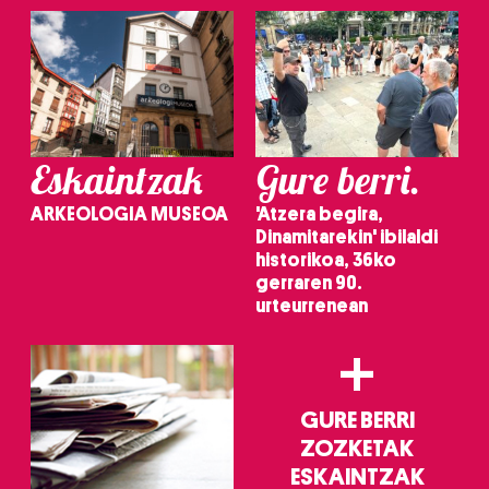
Eskaintzak
Gure berri.
ARKEOLOGIA MUSEOA
'Atzera begira,
Dinamitarekin' ibilaldi
historikoa, 36ko
gerraren 90.
urteurrenean
+
GURE BERRI
ZOZKETAK
ESKAINTZAK