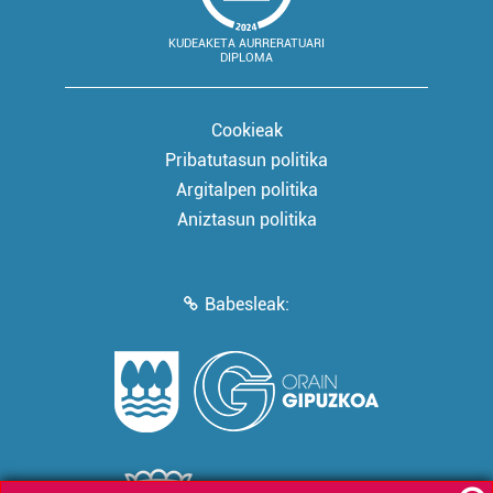
KUDEAKETA AURRERATUARI
DIPLOMA
Cookieak
Pribatutasun politika
Argitalpen politika
Aniztasun politika
Babesleak: