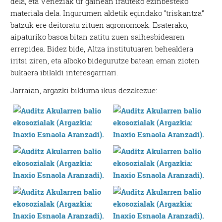
dela, eta Veneziak ur gainean irauteko ezinbesteko
materiala dela. Ingurumen aldetik egindako “triskantza”
batzuk ere deitoratu zituen agronomoak. Esaterako,
aipaturiko basoa bitan zatitu zuen saihesbidearen
errepidea. Bidez bide, Altza institutuaren behealdera
iritsi ziren, eta alboko bidegurutze batean eman zioten
bukaera ibilaldi interesgarriari.
Jarraian, argazki bilduma ikus dezakezue: