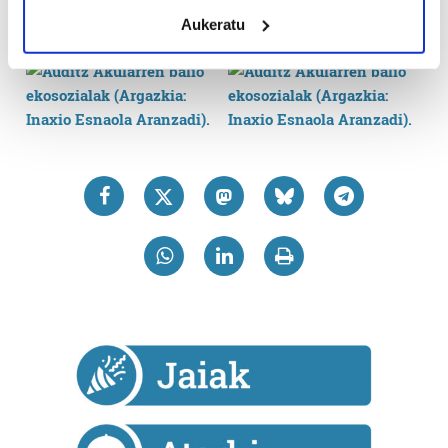
meters
Aukeratu
Identify your device by actively scanning it for
specific characteristics (fingerprinting)
Find out more about how your personal data is processed
and set your preferences in the
details section
.
Guk eta gure bazkideek zure datu pertsonalak
prozesatzen ditugu, zure IP zenbakia, besteak beste,
teknologia erabiliz, cookieak adibidez, iragarki eta eduki
pertsonalizatuak eskaintzeko, iragarkiak eta edukia
neurtzeko, jendeari buruzko informazioa biltzeko eta
produktuak garatzeko. Zure datuak nork eta zertarako
erabiltzen dituen hauta dezakezu.
Bazkide batzuek ez dizute baimenik eskatzen, eta beren
interes komertzial legitimoetan babesten dira. Ikusi gure
bazkideen zerrenda, beren ustez zein helburutarako
duten interes legitimoa eta horren aurka nola egin
dezakezun ikusteko.