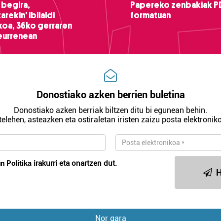
 begira,
Papereko zenbakiak P
arekin' ibilaldi
formatuan
ikoa, 36ko gerraren
teurrenean
Donostiako azken berrien buletina
Donostiako azken berriak biltzen ditu bi egunean behin.
telehen, asteazken eta ostiraletan iristen zaizu posta elektroniko
n Politika
irakurri eta onartzen dut.
H
Nor gara