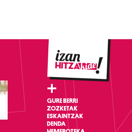
+
GURE BERRI
ZOZKETAK
ESKAINTZAK
DENDA
HEMEROTEKA