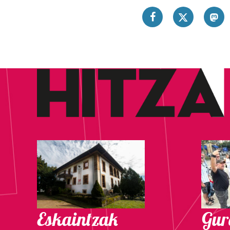
Eskaintzak
Gure