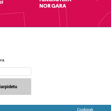
DF
NOR GARA
ra.
arpidetu
Cookieak