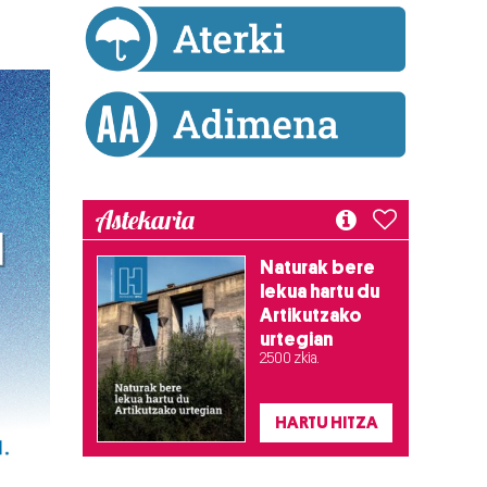
Astekaria
Naturak bere
lekua hartu du
Artikutzako
urtegian
2.500 zkia.
HARTU HITZA