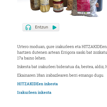
Urtero moduan, gure irakurleen eta HITZAKIDEen ir
hartzen dutenen artean Errigora saski bat zozkat
17a baino lehen.
Inkesta bat irakurleei bideratua da, bestea, aldiz
Ekainaren 18an irabazlearen berri emango dugu.
HITZAKIDEen inkesta
Irakurleen inkesta