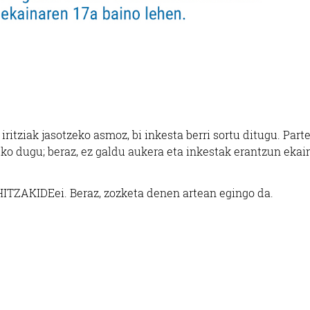
itziak jasotzeko asmoz, bi inkesta berri sortu ditugu. Part
uko dugu; beraz, ez galdu aukera eta inkestak erantzun ekai
, HITZAKIDEei. Beraz, zozketa denen artean egingo da.