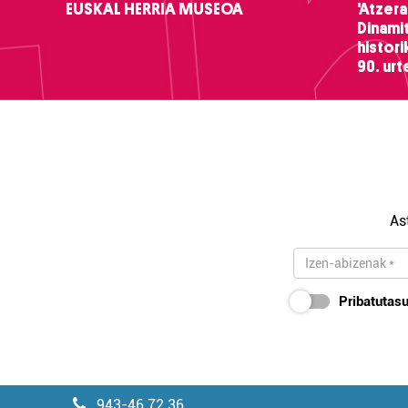
EUSKAL HERRIA MUSEOA
'Atzera
Dinamit
histor
90. ur
As
Pribatutasu
943-46 72 36