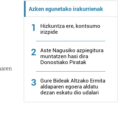
Azken egunetako irakurrienak
1
Hizkuntza ere, kontsumo
irizpide
2
Aste Nagusiko azpiegitura
muntatzen hasi dira
e
Donostiako Piratak
naren
3
Gure Bideak Altzako Ermita
aldaparen egoera aldatu
dezan eskatu dio udalari