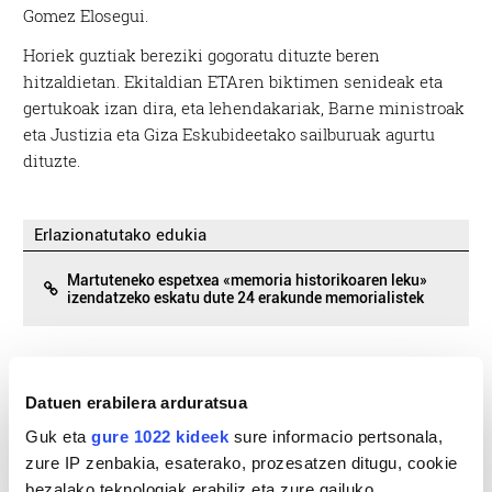
Gomez Elosegui.
Horiek guztiak bereziki gogoratu dituzte beren
hitzaldietan. Ekitaldian ETAren biktimen senideak eta
gertukoak izan dira, eta lehendakariak, Barne ministroak
eta Justizia eta Giza Eskubideetako sailburuak agurtu
dituzte.
Erlazionatutako edukia
Martuteneko espetxea «memoria historikoaren leku»
izendatzeko eskatu dute 24 erakunde memorialistek
Datuen erabilera arduratsua
Guk eta
gure 1022 kideek
sure informacio pertsonala,
zure IP zenbakia, esaterako, prozesatzen ditugu, cookie
bezalako teknologiak erabiliz eta zure gailuko