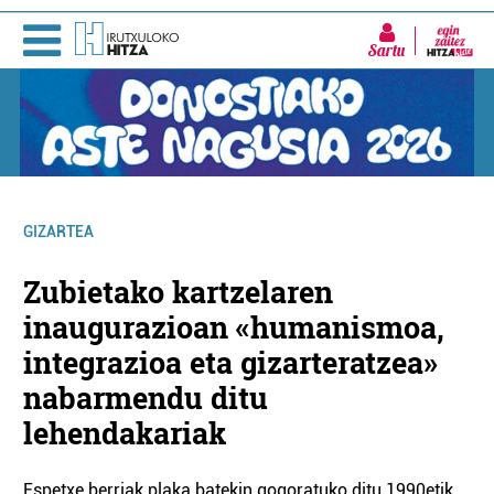
Sartu
GIZARTEA
Zubietako kartzelaren
inaugurazioan «humanismoa,
integrazioa eta gizarteratzea»
nabarmendu ditu
lehendakariak
Espetxe berriak plaka batekin gogoratuko ditu 1990etik