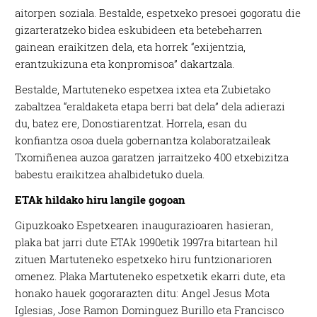
aitorpen soziala. Bestalde, espetxeko presoei gogoratu die
gizarteratzeko bidea eskubideen eta betebeharren
gainean eraikitzen dela, eta horrek “exijentzia,
erantzukizuna eta konpromisoa” dakartzala.
Bestalde, Martuteneko espetxea ixtea eta Zubietako
zabaltzea “eraldaketa etapa berri bat dela” dela adierazi
du, batez ere, Donostiarentzat. Horrela, esan du
konfiantza osoa duela gobernantza kolaboratzaileak
Txomiñenea auzoa garatzen jarraitzeko 400 etxebizitza
babestu eraikitzea ahalbidetuko duela.
ETAk hildako hiru langile gogoan
Gipuzkoako Espetxearen inaugurazioaren hasieran,
plaka bat jarri dute ETAk 1990etik 1997ra bitartean hil
zituen Martuteneko espetxeko hiru funtzionarioren
omenez. Plaka Martuteneko espetxetik ekarri dute, eta
honako hauek gogorarazten ditu: Angel Jesus Mota
Iglesias, Jose Ramon Dominguez Burillo eta Francisco