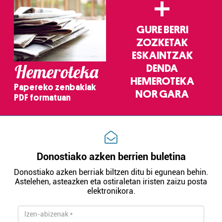
+
GURE BERRI
ZOZKETAK
ESKAINTZAK
Hemeroteka
DENDA
HEMEROTEKA
Papereko zenbakiak
NOR GARA
PDF formatuan
Donostiako azken berrien buletina
Donostiako azken berriak biltzen ditu bi egunean behin.
Astelehen, asteazken eta ostiraletan iristen zaizu posta
elektronikora.