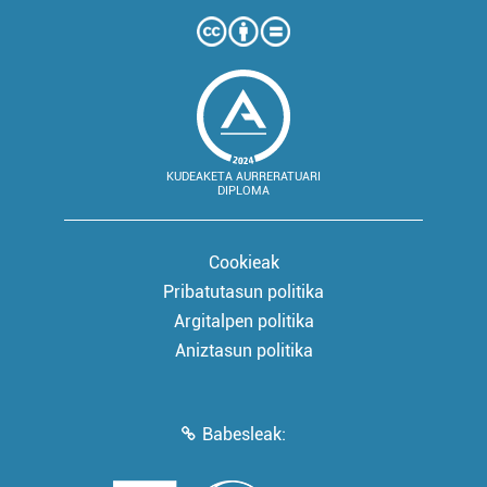
KUDEAKETA AURRERATUARI
DIPLOMA
Cookieak
Pribatutasun politika
Argitalpen politika
Aniztasun politika
Babesleak: