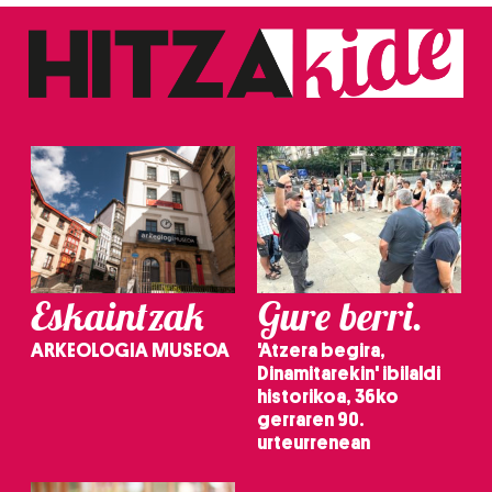
fitxategiak erabiltzen ditu. Zure esperientzia eta
zerbitzuak hobetzeko asmoz, cookie teknologiaz
baliatzen gara. Ohar hau onartuz gero, teknologia hori
erabiltzeko baimen esplizitua ematen diguzu.
Gehiago
irakurri
Eskaintzak
Gure berri.
ARKEOLOGIA MUSEOA
'Atzera begira,
Dinamitarekin' ibilaldi
historikoa, 36ko
gerraren 90.
urteurrenean