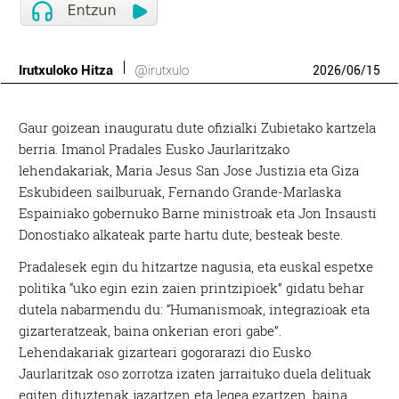
Irutxuloko Hitza
@irutxulo
2026
/
06
/
15
Gaur goizean inauguratu dute ofizialki Zubietako kartzela
berria. Imanol Pradales Eusko Jaurlaritzako
lehendakariak, Maria Jesus San Jose Justizia eta Giza
Eskubideen sailburuak, Fernando Grande-Marlaska
Espainiako gobernuko Barne ministroak eta Jon Insausti
Donostiako alkateak parte hartu dute, besteak beste.
Pradalesek egin du hitzartze nagusia, eta euskal espetxe
politika “uko egin ezin zaien printzipioek” gidatu behar
dutela nabarmendu du: “Humanismoak, integrazioak eta
gizarteratzeak, baina onkerian erori gabe”.
Lehendakariak gizarteari gogorarazi dio Eusko
Jaurlaritzak oso zorrotza izaten jarraituko duela delituak
egiten dituztenak jazartzen eta legea ezartzen, baina