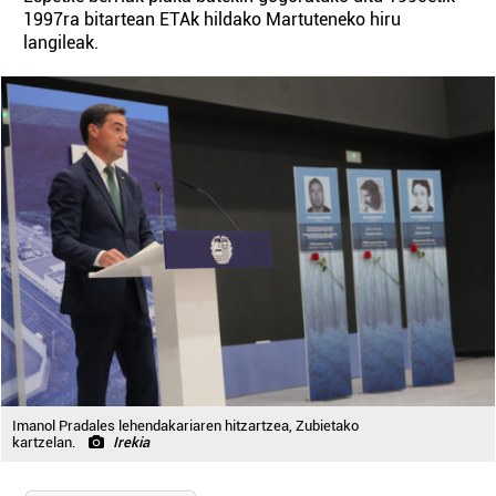
1997ra bitartean ETAk hildako Martuteneko hiru
langileak.
Imanol Pradales lehendakariaren hitzartzea, Zubietako
kartzelan.
Irekia