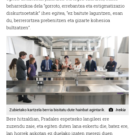
beharrezkoa dela “gorroto, errebantxa eta estigmatizazio
diskurtsoetatik” ihes egitea, “ez baitute laguntzen, esan
du, berrerortzea prebenitzen eta gizarte kohesioa
bultzatzen”.
Zubietako kartzela berria bisitatu dute hainbat agintarik.
Irekia
Bere hitzaldian, Pradales espetxeko langileei ere
zuzendu zaie, eta egiten duten lana eskertu die, batez ere,
lan horrek askotan ez duelako izaten merezi duen