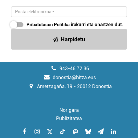
Pribatutasun Politika
irakurri eta onartzen dut.
Harpidetu
943-46 72 36
donostia@hitza.eus
Ametzagaña, 19 - 20012 Donostia
Nor gara
Publizitatea