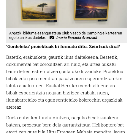
Argazki bilduma esanguratsua Club Vasco de Camping elkartearen
egoitzan ikus daiteke.
Inaxio Esnaola Aranzadi
‘Gordeleku’ proiektuak bi formatu ditu. Zeintzuk dira?
Batetik, erakusketa, gaurtik ikus daitekeena. Bestetik,
dokumental bat borobiltzen ari naiz, eta urtea bukatu
baino lehen estreinatzea gustatuko litzaidake. Proiektua
bibak edo gaua mendian pasatzearen esperientziarekin
lotuta abiatu nuen. Euskal Herriko mendi altuenetan
bibak esperientzia neguan bizitzea erabaki nuen,
ilunabarretako eta egunsentietako koloreekin argazkiak
atereaz.
Duela gutxi konturatu nintzen, neguko bibak saiakera
batean, prozesua bera dela garrantzitsua. Helikoptero bat
etorri zen gure bila Hiru Erregeen Mahaia mendira, lagun