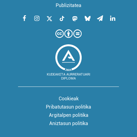
Publizitatea
KUDEAKETA AURRERATUARI
DIPLOMA
Cookieak
Pribatutasun politika
Argitalpen politika
Aniztasun politika