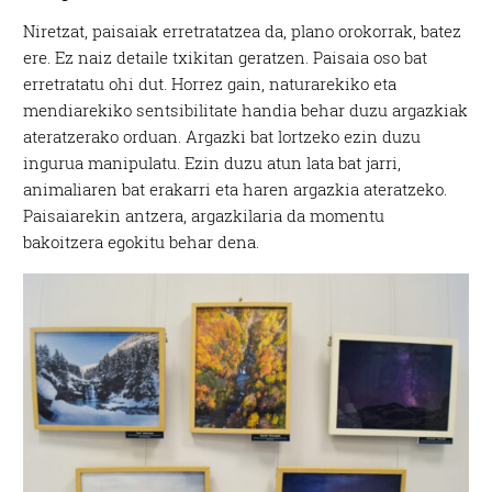
Niretzat, paisaiak erretratatzea da, plano orokorrak, batez
ere. Ez naiz detaile txikitan geratzen. Paisaia oso bat
erretratatu ohi dut. Horrez gain, naturarekiko eta
mendiarekiko sentsibilitate handia behar duzu argazkiak
ateratzerako orduan. Argazki bat lortzeko ezin duzu
ingurua manipulatu. Ezin duzu atun lata bat jarri,
animaliaren bat erakarri eta haren argazkia ateratzeko.
Paisaiarekin antzera, argazkilaria da momentu
bakoitzera egokitu behar dena.