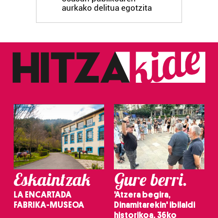
aurkako delitua egotzita
Eskaintzak
Gure berri.
LA ENCARTADA
'Atzera begira,
FABRIKA-MUSEOA
Dinamitarekin' ibilaldi
historikoa, 36ko