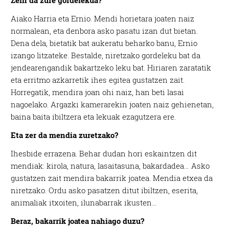
Aiako Harria eta Ernio. Mendi horietara joaten naiz
normalean, eta denbora asko pasatu izan dut bietan.
Dena dela, bietatik bat aukeratu beharko banu, Ernio
izango litzateke. Bestalde, niretzako gordeleku bat da
jendearengandik bakartzeko leku bat. Hiriaren zaratatik
eta erritmo azkarretik ihes egitea gustatzen zait.
Horregatik, mendira joan ohi naiz, han beti lasai
nagoelako. Argazki kamerarekin joaten naiz gehienetan,
baina baita ibiltzera eta lekuak ezagutzera ere.
Eta zer da mendia zuretzako?
Ihesbide errazena. Behar dudan hori eskaintzen dit
mendiak: kirola, natura, lasaitasuna, bakardadea… Asko
gustatzen zait mendira bakarrik joatea. Mendia etxea da
niretzako. Ordu asko pasatzen ditut ibiltzen, eserita,
animaliak itxoiten, ilunabarrak ikusten…
Beraz, bakarrik joatea nahiago duzu?