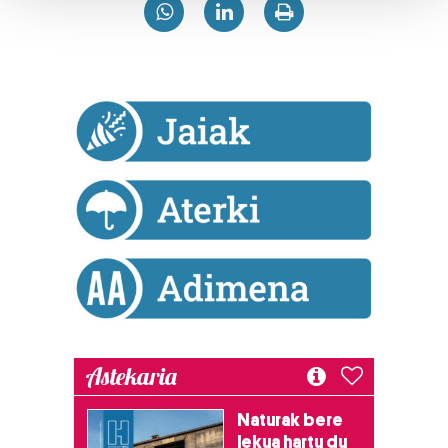
Guk eta gure bazkideek zure datu pertsonalak
prozesatzen ditugu, zure IP zenbakia, besteak beste,
teknologia erabiliz, cookieak adibidez, iragarki eta eduki
pertsonalizatuak eskaintzeko, iragarkiak eta edukia
neurtzeko, jendeari buruzko informazioa biltzeko eta
produktuak garatzeko. Zure datuak nork eta zertarako
erabiltzen dituen hauta dezakezu.
Bazkide batzuek ez dizute baimenik eskatzen, eta beren
interes komertzial legitimoetan babesten dira. Ikusi gure
bazkideen zerrenda, beren ustez zein helburutarako
duten interes legitimoa eta horren aurka nola egin
dezakezun ikusteko.
Lortu zure datu pertsonalak prozesatzeko moduari
Astekaria
buruzko informazio gehiago eta ezarri zure lehentasunak
datuen atalean. Edozein unetan alda edo ken dezakezu
Naturak bere
zure baimena Cookieen adierazpenean.
lekua hartu du