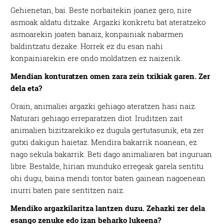
Gehienetan, bai. Beste norbaitekin joanez gero, nire
asmoak aldatu ditzake. Argazki konkretu bat ateratzeko
asmoarekin joaten banaiz, konpainiak nabarmen
baldintzatu dezake. Horrek ez du esan nahi
konpainiarekin ere ondo moldatzen ez naizenik.
Mendian konturatzen omen zara zein txikiak garen. Zer
dela eta?
Orain, animaliei argazki gehiago ateratzen hasi naiz.
Naturari gehiago erreparatzen diot. Iruditzen zait
animalien bizitzarekiko ez dugula gertutasunik, eta zer
gutxi dakigun haietaz. Mendira bakarrik noanean, ez
nago sekula bakarrik. Beti dago animaliaren bat inguruan
libre. Bestalde, hirian munduko erregeak garela sentitu
ohi dugu, baina mendi tontor baten gainean nagoenean
inurri baten pare sentitzen naiz.
Mendiko argazkilaritza lantzen duzu. Zehazki zer dela
esango zenuke edo izan beharko lukeena?