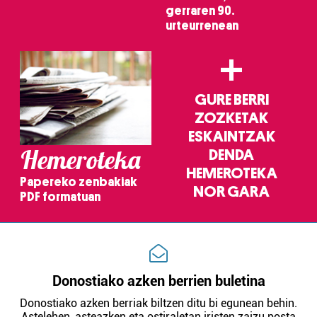
gerraren 90.
urteurrenean
+
GURE BERRI
ZOZKETAK
ESKAINTZAK
Hemeroteka
DENDA
HEMEROTEKA
Papereko zenbakiak
NOR GARA
PDF formatuan
Donostiako azken berrien buletina
Donostiako azken berriak biltzen ditu bi egunean behin.
Astelehen, asteazken eta ostiraletan iristen zaizu posta