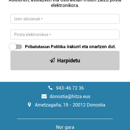
elektronikora.
Pribatutasun Politika
irakurri eta onartzen dut.
Harpidetu
943-46 72 36
donostia@hitza.eus
Ametzagaña, 19 - 20012 Donostia
Nor gara