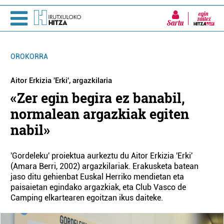
Sartu
OROKORRA
Aitor Erkizia 'Erki', argazkilaria
«Zer egin begira ez banabil,
normalean argazkiak egiten
nabil»
'Gordeleku' proiektua aurkeztu du Aitor Erkizia 'Erki'
(Amara Berri, 2002) argazkilariak. Erakusketa batean
jaso ditu gehienbat Euskal Herriko mendietan eta
paisaietan egindako argazkiak, eta Club Vasco de
Camping elkartearen egoitzan ikus daiteke.