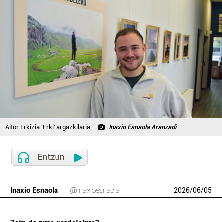
Aitor Erkizia 'Erki' argazkilaria.
Inaxio Esnaola Aranzadi
Inaxio Esnaola
@inaxioesnaola
2026
/
06
/
05
Zein da zure gordelekua?