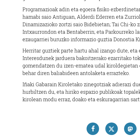
Programazioak adin eta egoera fisiko ezberdineta
hamabi saio Antiguan, Alderdi Ederren eta Zurriol
Dinamizazioko zortzi saio Bidebietan; Tai Chi-ko 
Intxaurrondon eta Bentaberrin; eta Parkourreko l
ezaugarriei buruzko informazio guztia Donostia K
Herritar guztiek parte hartu ahal izango dute, eta
Interesdunek jarduera bakoitzerako ezarritako tok
gomendatzen du izen-ematea udal kiroldegietan 
behar diren baliabideen antolaketa errazteko.
Iñaki Gabarain Kiroletako zinegotziak adierazi du
hurbiltzen du, eta hiriko espazio publikoak topale
kirolean modu erraz, doako eta eskuragarrian sart