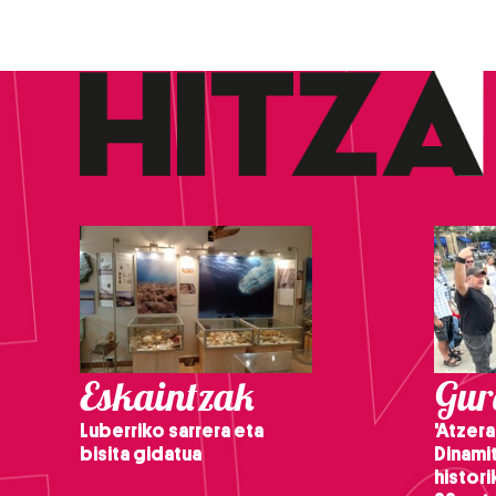
Eskaintzak
Gure
Luberriko sarrera eta
'Atzera
bisita gidatua
Dinamit
histor