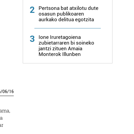
2
Pertsona bat atxilotu dute
osasun publikoaren
aurkako delitua egotzita
3
Ione Iruretagoiena
zubietarraren bi soineko
jantzi zituen Amaia
Monterok Illunben
6
/
06
/
16
rama,
ta
ar