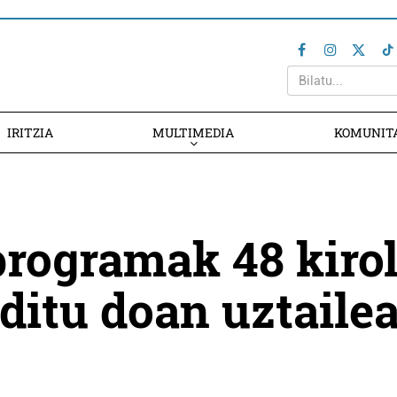
IRITZIA
MULTIMEDIA
KOMUNIT
programak 48 kiro
 ditu doan uztaile