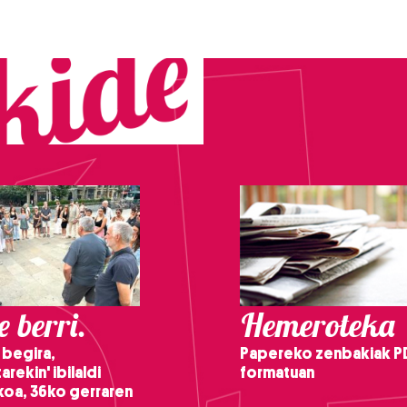
 berri.
Hemeroteka
 begira,
Papereko zenbakiak P
arekin' ibilaldi
formatuan
ikoa, 36ko gerraren