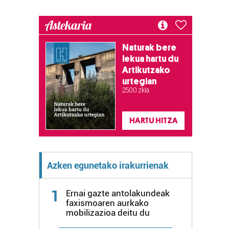
Astekaria
Naturak bere
lekua hartu du
Artikutzako
urtegian
2.500 zkia.
HARTU HITZA
Azken egunetako irakurrienak
1
Ernai gazte antolakundeak
faxismoaren aurkako
mobilizazioa deitu du