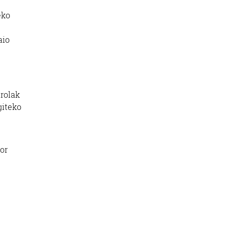
eko
aio
irolak
giteko
nor