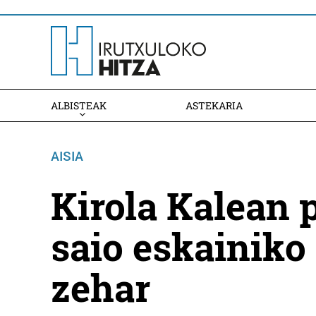
ALBISTEAK
ASTEKARIA
AISIA
Kirola Kalean 
saio eskainiko
zehar