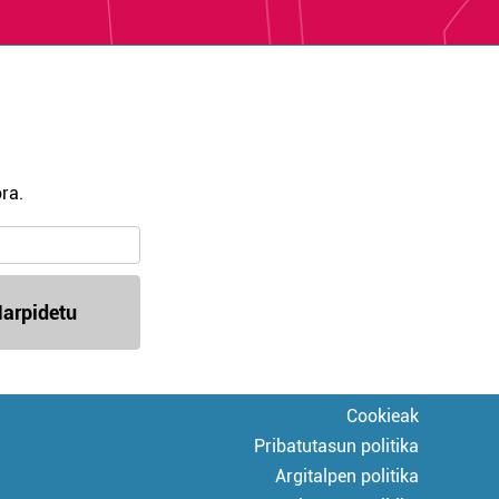
ra.
arpidetu
Cookieak
Pribatutasun politika
Argitalpen politika