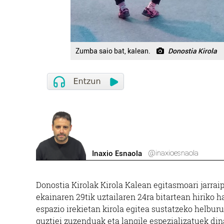
Zumba saio bat, kalean.
Donostia Kirola
@inaxioesnaola
Inaxio Esnaola
Donostia Kirolak Kirola Kalean egitasmoari jarrai
ekainaren 29tik uztailaren 24ra bitartean hiriko 
espazio irekietan kirola egitea sustatzeko helburu
guztiei zuzenduak eta langile espezializatuek di