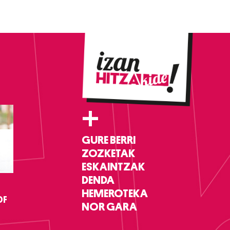
+
GURE BERRI
ZOZKETAK
ESKAINTZAK
DENDA
HEMEROTEKA
DF
NOR GARA