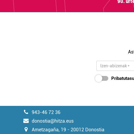
90. ur
As
Pribatutasu
943-46 72 36
donostia@hitza.eus
Ametzagaña, 19 - 20012 Donostia