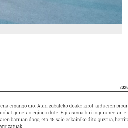
202
pena emango dio. Atari zabaleko doako kirol jardueren prog
hainbat gunetan egingo dute. Egitasmoa hiri inguruneetan e
aren barruan dago, eta 48 saio eskainiko ditu guztira, herrit
namizatuak.