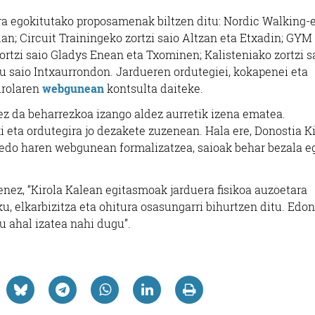
ra egokitutako proposamenak biltzen ditu: Nordic Walking-
an; Circuit Trainingeko zortzi saio Altzan eta Etxadin; GYM
zortzi saio Gladys Enean eta Txominen; Kalisteniako zortzi s
au saio Intxaurrondon. Jardueren ordutegiei, kokapenei eta
irolaren
webgunean
kontsulta daiteke.
 ez da beharrezkoa izango aldez aurretik izena ematea.
i eta ordutegira jo dezakete zuzenean. Hala ere, Donostia K
edo haren webgunean formalizatzea, saioak behar bezala e
enez, “Kirola Kalean egitasmoak jarduera fisikoa auzoetara
ku, elkarbizitza eta ohitura osasungarri bihurtzen ditu. Edo
u ahal izatea nahi dugu”.