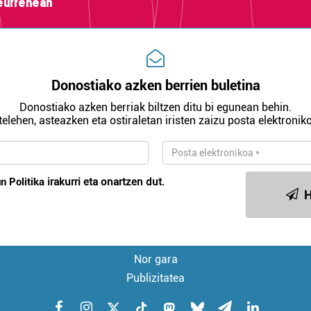
teurrenean
Donostiako azken berrien buletina
Donostiako azken berriak biltzen ditu bi egunean behin.
telehen, asteazken eta ostiraletan iristen zaizu posta elektroniko
n Politika
irakurri eta onartzen dut.
H
Nor gara
Publizitatea