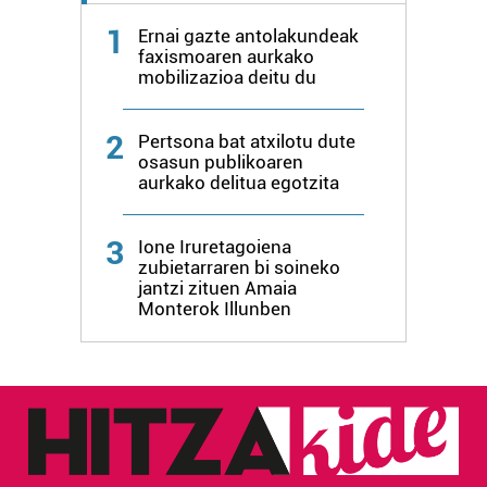
1
Ernai gazte antolakundeak
faxismoaren aurkako
mobilizazioa deitu du
2
Pertsona bat atxilotu dute
osasun publikoaren
aurkako delitua egotzita
3
Ione Iruretagoiena
zubietarraren bi soineko
jantzi zituen Amaia
Monterok Illunben