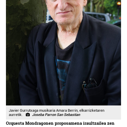
Javier Gurrutxaga musikaria Amara Berrin, elkarrizketaren
aurretik.
Joseba Parron San Sebastian
Orquesta Mondragonen proposamena iraultzailea zen