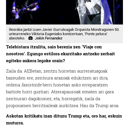
Ileordea jantzi zuen Javier Gurrutxagak Orquesta Mondragonen 50.
urteurreneko Viktoria Eugeniako kontzertuan, ‘Ponte peluca’
abesteko.
Jokin Fernandez
Telebistara itzulita, saio berezia zen ‘Viaje con
nosotros’. Egungo estilora ekarritako antzeko zerbait
egiteko aukera legoke orain?
Zaila da. AEBetan, zentzu horretan aurreratuagoak
bazeuden ere, zentsura arazoak edukitzen ari dira,
ordena
faxistoide
berri honetan asko erreparatzen
baitiote horri guztiari. Atzerapausoak ematen ari gara
zentsurari dagokionez, eta, horregatik, zaila da
proposamen berritzaileak aurkitzea. Hau da Trump aroa.
Askotan kritikatu izan dituzu Trump eta, oro har, eskuin
muturra.