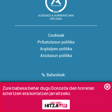
KUDEAKETA AURRERATUARI
DIPLOMA
Cookieak
Pribatutasun politika
Argitalpen politika
Aniztasun politika
Babesleak:
Zure babesa behar dugu Donostia den horretan
aztertzen eta kontatzen jarraitzeko.