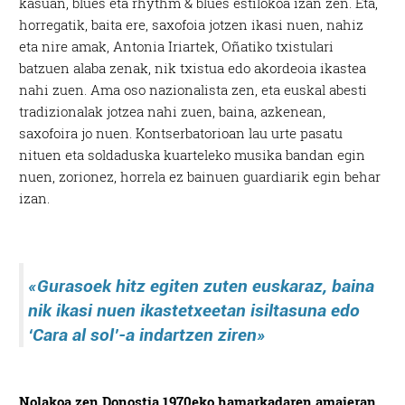
kasuan, blues eta rhythm & blues estilokoa izan zen. Eta,
horregatik, baita ere, saxofoia jotzen ikasi nuen, nahiz
eta nire amak, Antonia Iriartek, Oñatiko txistulari
batzuen alaba zenak, nik txistua edo akordeoia ikastea
nahi zuen. Ama oso nazionalista zen, eta euskal abesti
tradizionalak jotzea nahi zuen, baina, azkenean,
saxofoira jo nuen. Kontserbatorioan lau urte pasatu
nituen eta soldaduska kuarteleko musika bandan egin
nuen, zorionez, horrela ez bainuen guardiarik egin behar
izan.
«Gurasoek hitz egiten zuten euskaraz, baina
nik ikasi nuen ikastetxeetan isiltasuna edo
‘Cara al sol’-a indartzen ziren»
Nolakoa zen Donostia 1970eko hamarkadaren amaieran,