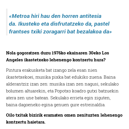
«Metroa hiri hau den
horren antitesia
da.
Ikusteko eta disfrutatzeko da, pastel
frantses txiki
zoragarri bat bezalakoa da»
Nola gogoratzen duzu 1976ko ekainaren 30eko Los
Angeles ikastetxeko lehenengo kontzertu hura?
Pintura erakusketa bat izango zela esan nien
ikastetxekoei, musika pixka bat edukiko zuena. Baina
alderantziz izan zen: musika izan zen nagusi, sekulako
bolumen altuarekin, eta Popotxo koadro gutxi batzuekin
atera zen une batean. Sekulako errieta egin ziguten,
baina dagoeneko egina genuen gure estreinaldia.
Oilo txitak bizirik eramaten omen zenituzten lehenengo
kontzertu haietara.