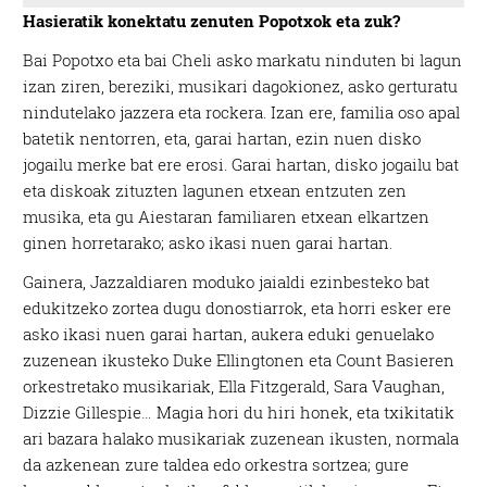
Hasieratik konektatu zenuten Popotxok eta zuk?
Bai Popotxo eta bai Cheli asko markatu ninduten bi lagun
izan ziren, bereziki, musikari dagokionez, asko gerturatu
nindutelako jazzera eta rockera. Izan ere, familia oso apal
batetik nentorren, eta, garai hartan, ezin nuen disko
jogailu merke bat ere erosi. Garai hartan, disko jogailu bat
eta diskoak zituzten lagunen etxean entzuten zen
musika, eta gu Aiestaran familiaren etxean elkartzen
ginen horretarako; asko ikasi nuen garai hartan.
Gainera, Jazzaldiaren moduko jaialdi ezinbesteko bat
edukitzeko zortea dugu donostiarrok, eta horri esker ere
asko ikasi nuen garai hartan, aukera eduki genuelako
zuzenean ikusteko Duke Ellingtonen eta Count Basieren
orkestretako musikariak, Ella Fitzgerald, Sara Vaughan,
Dizzie Gillespie… Magia hori du hiri honek, eta txikitatik
ari bazara halako musikariak zuzenean ikusten, normala
da azkenean zure taldea edo orkestra sortzea; gure