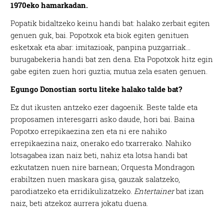
1970eko hamarkadan.
Popatik bidaltzeko keinu handi bat: halako zerbait egiten
genuen guk, bai. Popotxok eta biok egiten genituen
esketxak eta abar: imitazioak, panpina puzgarriak…
burugabekeria handi bat zen dena. Eta Popotxok hitz egin
gabe egiten zuen hori guztia; mutua zela esaten genuen.
Egungo Donostian sortu liteke halako talde bat?
Ez dut ikusten antzeko ezer dagoenik. Beste talde eta
proposamen interesgarri asko daude, hori bai. Baina
Popotxo errepikaezina zen eta ni ere nahiko
errepikaezina naiz, onerako edo txarrerako. Nahiko
lotsagabea izan naiz beti, nahiz eta lotsa handi bat
ezkutatzen nuen nire barnean; Orquesta Mondragon
erabiltzen nuen maskara gisa, gauzak salatzeko,
parodiatzeko eta erridikulizatzeko.
Entertainer
bat izan
naiz, beti atzekoz aurrera jokatu duena.