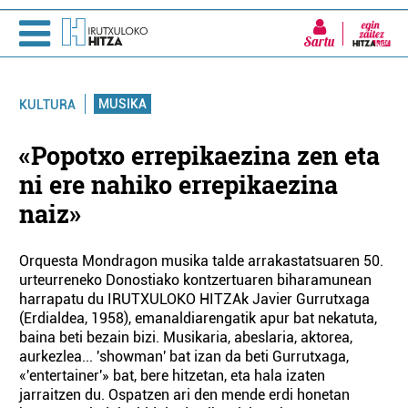
Sartu
MUSIKA
KULTURA
«Popotxo errepikaezina zen eta
ni ere nahiko errepikaezina
naiz»
Orquesta Mondragon musika talde arrakastatsuaren 50.
urteurreneko Donostiako kontzertuaren biharamunean
harrapatu du IRUTXULOKO HITZAk Javier Gurrutxaga
(Erdialdea, 1958), emanaldiarengatik apur bat nekatuta,
baina beti bezain bizi. Musikaria, abeslaria, aktorea,
aurkezlea... 'showman' bat izan da beti Gurrutxaga,
«'entertainer'» bat, bere hitzetan, eta hala izaten
jarraitzen du. Ospatzen ari den mende erdi honetan