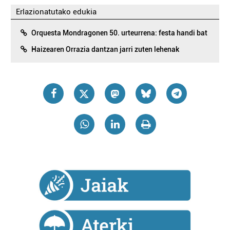
Erlazionatutako edukia
Orquesta Mondragonen 50. urteurrena: festa handi bat
Haizearen Orrazia dantzan jarri zuten lehenak