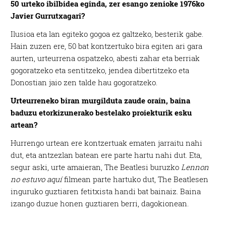
50 urteko ibilbidea eginda, zer esango zenioke 1976ko
Javier Gurrutxagari?
Ilusioa eta lan egiteko gogoa ez galtzeko, besterik gabe.
Hain zuzen ere, 50 bat kontzertuko bira egiten ari gara
aurten, urteurrena ospatzeko, abesti zahar eta berriak
gogoratzeko eta sentitzeko, jendea dibertitzeko eta
Donostian jaio zen talde hau gogoratzeko.
Urteurreneko biran murgilduta
zaude orain, baina
baduzu
etorkizunerako bestelako
proiekturik esku
artean?
Hurrengo urtean ere kontzertuak ematen jarraitu nahi
dut, eta antzezlan batean ere parte hartu nahi dut. Eta,
segur aski, urte amaieran, The Beatlesi buruzko
Lennon
no estuvo aquí
filmean parte hartuko dut, The Beatlesen
inguruko guztiaren fetitxista handi bat bainaiz. Baina
izango duzue honen guztiaren berri, dagokionean.