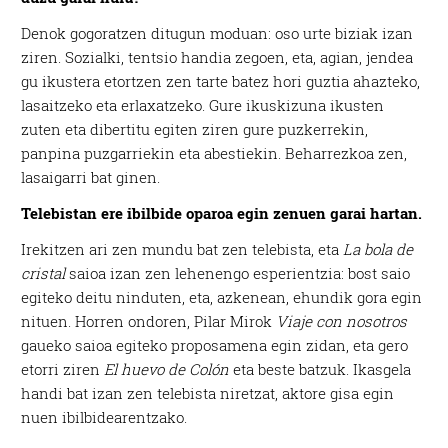
Denok gogoratzen ditugun moduan: oso urte biziak izan
ziren. Sozialki, tentsio handia zegoen, eta, agian, jendea
gu ikustera etortzen zen tarte batez hori guztia ahazteko,
lasaitzeko eta erlaxatzeko. Gure ikuskizuna ikusten
zuten eta dibertitu egiten ziren gure puzkerrekin,
panpina puzgarriekin eta abestiekin. Beharrezkoa zen,
lasaigarri bat ginen.
Telebistan ere ibilbide oparoa egin zenuen garai hartan.
Irekitzen ari zen mundu bat zen telebista, eta
La bola de
cristal
saioa izan zen lehenengo esperientzia: bost saio
egiteko deitu ninduten, eta, azkenean, ehundik gora egin
nituen. Horren ondoren, Pilar Mirok
Viaje con nosotros
gaueko saioa egiteko proposamena egin zidan, eta gero
etorri ziren
El huevo de Colón
eta beste batzuk. Ikasgela
handi bat izan zen telebista niretzat, aktore gisa egin
nuen ibilbidearentzako.