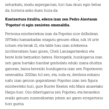
zeharkatu, modu aspergarrian; hiri hau ikusi egin behar
da, historia asko duen hiria da.
Kontzertura itzulita, ederra izan zen Pedro Aiestaran
‘Popotxo’-ri egin zenioten omenaldia.
Pertsona ezinbestekoa izan da Popotxo nire ibilbidean.
1970eko hamarkadan ezagutu genuen elkar, nik 14 urte
nituen eta berak 21, eta talde hau izan zitekeena
zirriborratzen hasi ginen, Cheli Lanzagortarekin eta
beste kide batzuekin batera. Horregatik, hunkigarria izan
zen garai hartako hainbat gonbidatu eduki izana oholtza
gainean, baina bereziki hunkigarria izan zen Popotxoren
omenaldia. 2020an hil zen, eta, nola ez, denbora eskaini
nahi izan genion gogoratzeari Popotxo izan zen figura
ezinbesteko hori, gure Buster Keaton edo Marx anaietako
Harpo hori. Oso dibertigarria zen Popotxo, eta berarekin
eraiki genuen zuzenekoetan jotzen ari garen errepertorio
hori guztia.