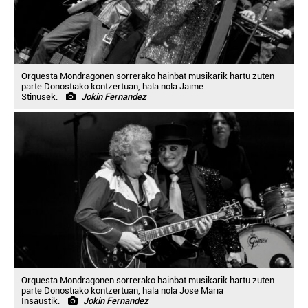
Orquesta Mondragonen sorrerako hainbat musikarik hartu zuten
parte Donostiako kontzertuan, hala nola Jaime
Stinusek.
Jokin Fernandez
Orquesta Mondragonen sorrerako hainbat musikarik hartu zuten
parte Donostiako kontzertuan, hala nola Jose Maria
Insaustik.
Jokin Fernandez