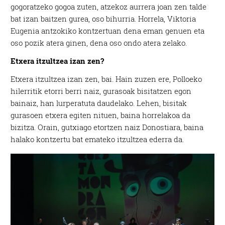
gogoratzeko gogoa zuten, atzekoz aurrera joan zen talde
bat izan baitzen gurea, oso bihurria. Horrela, Viktoria
Eugenia antzokiko kontzertuan dena eman genuen eta
oso pozik atera ginen, dena oso ondo atera zelako.
Etxera itzultzea izan zen?
Etxera itzultzea izan zen, bai. Hain zuzen ere, Polloeko
hilerritik etorri berri naiz, gurasoak bisitatzen egon
bainaiz, han lurperatuta daudelako. Lehen, bisitak
gurasoen etxera egiten nituen, baina horrelakoa da
bizitza. Orain, gutxiago etortzen naiz Donostiara, baina
halako kontzertu bat emateko itzultzea ederra da.