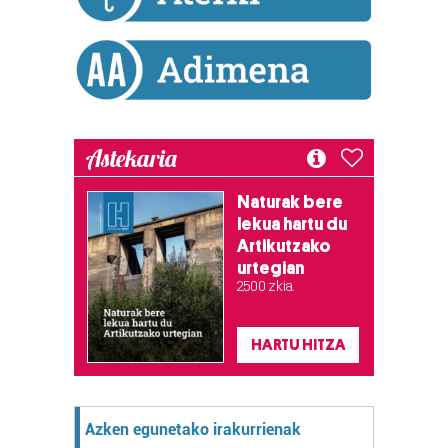
Astekaria
Naturak bere
lekua hartu du
Artikutzako
urtegian
2.500 zkia.
HARTU HITZA
Azken egunetako irakurrienak