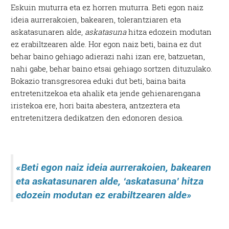
Eskuin muturra eta ez horren muturra. Beti egon naiz
ideia aurrerakoien, bakearen, tolerantziaren eta
askatasunaren alde,
askatasuna
hitza edozein modutan
ez erabiltzearen alde. Hor egon naiz beti, baina ez dut
behar baino gehiago adierazi nahi izan ere, batzuetan,
nahi gabe, behar baino etsai gehiago sortzen dituzulako.
Bokazio transgresorea eduki dut beti, baina baita
entretenitzekoa eta ahalik eta jende gehienarengana
iristekoa ere, hori baita abestera, antzeztera eta
entretenitzera dedikatzen den edonoren desioa.
«Beti egon naiz ideia aurrerakoien, bakearen
eta askatasunaren alde, ‘askatasuna’ hitza
edozein modutan ez erabiltzearen alde»