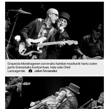
Orquesta Mondragonen sorrerako hainbat musikarik hartu zuten
parte Donostiako kontzertuan, hala nola Cheli
Lanzagortak.
Jokin Fernandez