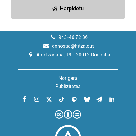
Harpidetu
943-46 72 36
donostia@hitza.eus
Ametzagaña, 19 - 20012 Donostia
Nor gara
Publizitatea