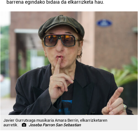
barrena egindako bidaia da elkarrizketa hau.
Javier Gurrutxaga musikaria Amara Berrin, elkarrizketaren
aurretik.
Joseba Parron San Sebastian