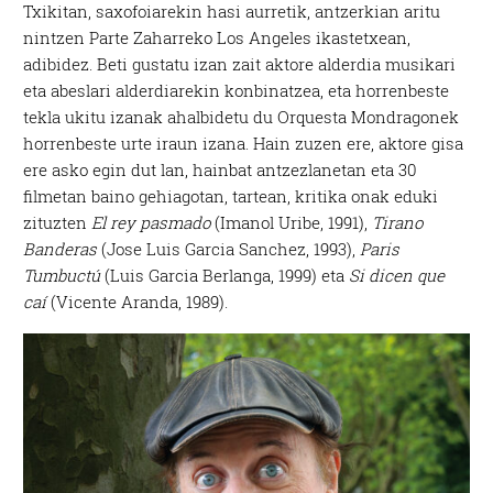
Txikitan, saxofoiarekin hasi aurretik, antzerkian aritu
nintzen Parte
Zaharreko Los Angeles ikastetxean,
adibidez. Beti gustatu izan zait aktore alderdia musikari
eta abeslari alderdiarekin konbinatzea, eta horrenbeste
tekla ukitu izanak ahalbidetu du Orquesta Mondragonek
horrenbeste urte iraun izana. Hain zuzen ere, aktore gisa
ere asko egin dut lan, hainbat antzezlanetan eta 30
filmetan baino gehiagotan, tartean, kritika onak eduki
zituzten
El rey pasmado
(Imanol Uribe, 1991),
Tirano
Banderas
(Jose Luis Garcia Sanchez, 1993),
Paris
Tumbuctú
(Luis Garcia Berlanga, 1999) eta
Si dicen que
caí
(Vicente Aranda, 1989).