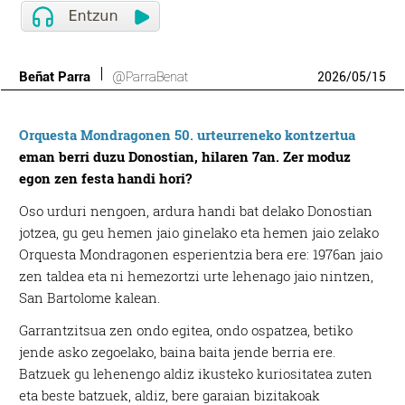
Beñat Parra
@ParraBenat
2026
/
05
/
15
Orquesta Mondragonen 50. urteurreneko kontzertua
eman berri duzu Donostian, hilaren 7an. Zer moduz
egon zen festa handi hori?
Oso urduri nengoen, ardura handi bat delako Donostian
jotzea, gu geu hemen jaio ginelako eta hemen jaio zelako
Orquesta Mondragonen esperientzia bera ere: 1976an jaio
zen taldea eta ni hemezortzi urte lehenago jaio nintzen,
San Bartolome kalean.
Garrantzitsua zen ondo egitea, ondo ospatzea, betiko
jende asko zegoelako, baina baita jende berria ere.
Batzuek gu lehenengo aldiz ikusteko kuriositatea zuten
eta beste batzuek, aldiz, bere garaian bizitakoak