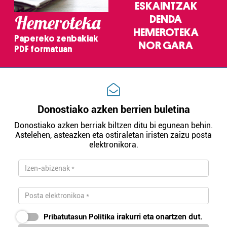
ESKAINTZAK
Hemeroteka
DENDA
HEMEROTEKA
Papereko zenbakiak
NOR GARA
PDF formatuan
Donostiako azken berrien buletina
Donostiako azken berriak biltzen ditu bi egunean behin.
Astelehen, asteazken eta ostiraletan iristen zaizu posta
elektronikora.
Pribatutasun Politika
irakurri eta onartzen dut.