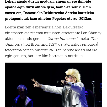
Lehen aipatu duzun moduan, zineman ere ibilbide
oparoa egin duzu aktore gisa, baina ez soilik. Hain
zuzen ere, Donostiako Beldurrezko Asteko karteleko
protagonistak izan zineten Popotxo eta zu, 2013an.
Ederra izan zen esperientzia hori. Beldurrezko
zinemaren eta zinema mutuaren erreferente Lon Chaney
aktorea omendu genuen,
Garras humanas
filmeko [
The
Unknown
(Tod Browning, 1927) da jatorrizko izenburua]
fotograma batean oinarrituta. Izen bereko abesti bat ere
egin genuen, hori ere film horretan oinarrituta.