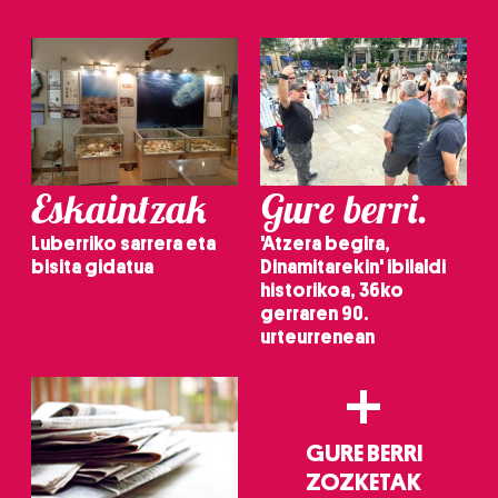
Eskaintzak
Gure berri.
Luberriko sarrera eta
'Atzera begira,
bisita gidatua
Dinamitarekin' ibilaldi
historikoa, 36ko
gerraren 90.
urteurrenean
+
GURE BERRI
ZOZKETAK