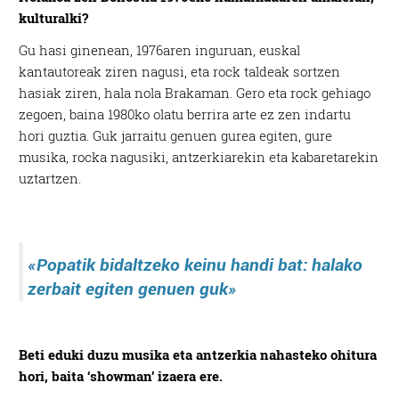
kulturalki?
Gu hasi ginenean, 1976aren inguruan, euskal
kantautoreak ziren nagusi, eta rock taldeak sortzen
hasiak ziren, hala nola Brakaman. Gero eta rock gehiago
zegoen, baina 1980ko olatu berrira arte ez zen indartu
hori guztia. Guk jarraitu genuen gurea egiten, gure
musika, rocka nagusiki, antzerkiarekin eta kabaretarekin
uztartzen.
«
Popatik bidaltzeko keinu handi bat: halako
zerbait egiten genuen guk
»
Beti eduki duzu musika eta antzerkia nahasteko ohitura
hori, baita ‘showman’ izaera ere.