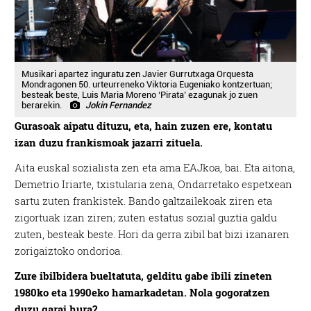
Musikari apartez inguratu zen Javier Gurrutxaga Orquesta
Mondragonen 50. urteurreneko Viktoria Eugeniako kontzertuan;
besteak beste, Luis Maria Moreno ‘Pirata’ ezagunak jo zuen
berarekin.
Jokin Fernandez
Gurasoak aipatu dituzu, eta, hain zuzen ere, kontatu
izan duzu frankismoak jazarri zituela.
Aita euskal sozialista zen eta ama EAJkoa, bai. Eta aitona,
Demetrio Iriarte, txistularia zena, Ondarretako espetxean
sartu zuten frankistek. Bando galtzailekoak ziren eta
zigortuak izan ziren; zuten estatus sozial guztia galdu
zuten, besteak beste. Hori da gerra zibil bat bizi izanaren
zorigaiztoko ondorioa.
Zure ibilbidera bueltatuta, gelditu gabe ibili zineten
1980ko eta 1990eko hamarkadetan. Nola gogoratzen
duzu garai hura?