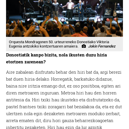
Orquesta Mondragonen 50. urteurreneko Donostiako Viktoria
Eugenia antzokiko kontzertuaren amaiera.
Jokin Fernandez
Donostiatik kanpo bizita, nola ikusten duzu hiria
etortzen zarenean?
Aire zabalean disfrutatu behar den hiri bat da, argi berezi
bat duen hiria delako. Horregatik, barkatuko didazue,
baina nire iritzia emango dut, ez oso positiboa, egiten ari
diren metroaren inguruan. Metroa hiri hau den horren
antitesia da. Hiri txiki hau ikusteko eta disfrutatzeko da,
pastel frantses txiki zoragarri bat bezalakoa da, eta ez dut
ulertzen nola egin dezaketen metroaren moduko zerbait,
arreta ematen dit, diru hori
gauza beharrezkoagoetan
inbertitu zezaketen. Hiri hau ezin da lur azpitik