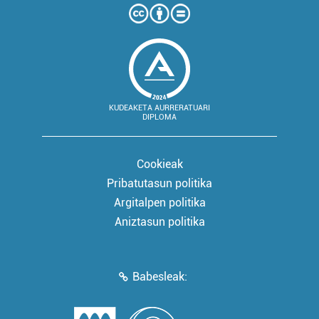
KUDEAKETA AURRERATUARI
DIPLOMA
Cookieak
Pribatutasun politika
Argitalpen politika
Aniztasun politika
Babesleak: