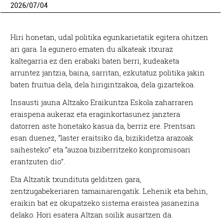
2026
/
07
/
04
Hiri honetan, udal politika egunkarietatik egitera ohitzen
ari gara. Ia egunero ematen du alkateak itxuraz
kaltegarria ez den erabaki baten berri, kudeaketa
arruntez jantzia, baina, sarritan, ezkutatuz politika jakin
baten fruitua dela, dela hirigintzakoa, dela gizartekoa.
Insausti jauna Altzako Eraikuntza Eskola zaharraren
eraispena aukeraz eta eraginkortasunez janztera
datorren aste honetako kasua da, berriz ere. Prentsan
esan duenez, “laster eraitsiko da, bizikidetza arazoak
saihesteko” eta “auzoa biziberritzeko konpromisoari
erantzuten dio”.
Eta Altzatik txundituta gelditzen gara,
zentzugabekeriaren tamainarengatik. Lehenik eta behin,
eraikin bat ez okupatzeko sistema eraistea jasanezina
delako. Hori esatera Altzan soilik ausartzen da.