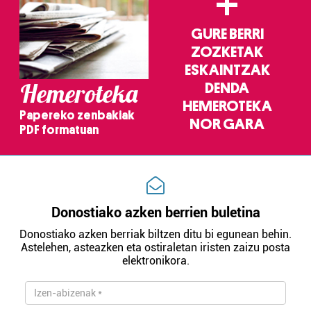
+
GURE BERRI
ZOZKETAK
ESKAINTZAK
Hemeroteka
DENDA
HEMEROTEKA
Papereko zenbakiak
NOR GARA
PDF formatuan
Donostiako azken berrien buletina
Donostiako azken berriak biltzen ditu bi egunean behin.
Astelehen, asteazken eta ostiraletan iristen zaizu posta
elektronikora.