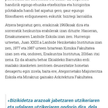
handirik egingo ehunka etxebizitza eta hirigintza
pilotakada handi bat aipatuz gero, gaur egungo
filosofiaren erdigunearen eskutik: bizitegi larrialdia.
Atzera begiratuz gero, eraikinak 1960koak dira eta
sorreratik hezkuntza erabilerak izan dituzte. Hasieran,
Emakumearen Lanbide Eskola izan zen. Hurrengo
urteetan, Juan XXIII.a Lanbide Heziketako Institutua izan
zen, 1977 eta 1987 urteen bitartean Kimika Fakultatea
izan zen eta, ondoren, Eraikuntza Institutua, 2016an itxi
zena. Ez da ahaztu behar Ekialdeko Barrutiko erdi
mailako ikasketen zentroen deuseztatze honetan
desagertu egin zirela, baita ere, Ategorrietako Majisteritza
Eskola eta Mirakruz gainako Arkitektura Fakultatea.
«Bizikidetza arazoak jabetzaren utzikeriaren
eta udalaren utzikeriaren ondorio dira, dela