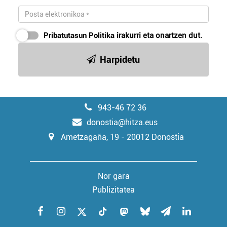
Pribatutasun Politika
irakurri eta onartzen dut.
Harpidetu
943-46 72 36
donostia@hitza.eus
Ametzagaña, 19 - 20012 Donostia
Nor gara
Publizitatea