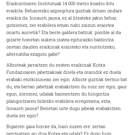
Eraikuntzaren Institutuak 14.000 metro koadro ditu
eraikita. Beharrezko azpiegitura guztiak dituen ondare
eraikia da. Insausti jauna, ez al litzateke jakin behar,
gutxienez, zer erabilera eman nahi zaizun eraistea
onartu aurretik? Eta beste galdera batzuk: posible al da
gizarte honetan aukera izatea egiturazko baldintza
onetan dauden eraikinak eraisteko eta suntsitzeko,
alternatiba ezagutu gabe?
Albisteak jarraitzen du esaten eraikinak Kutxa
Fundazioaren jabetzakoak direla eta oraindik ez duela
erabaki etorkizunean zer egin. Albiste guztiak bertsio bat
du, eta bertan jabetzak erabakitzen du noiz zer egin; gaur
egun, zorionez, udalak baimentzen du hirigintza
plangintzaren bidezko erabilera erregimena, ezta,
Insausti jauna? Benetan uste dugu jabeak erabakitzen
duela zer egin?
Bigarren gaia horixe da, hain zuzen ere: zertan
pentsatzen ari dira Kutxa eta udala? Ez dugu huts