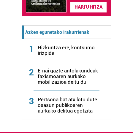
fitxategiak erabiltzen ditu. Zure esperientzia eta
HARTU HITZA
zerbitzuak hobetzeko asmoz, cookie teknologiaz
baliatzen gara. Ohar hau onartuz gero, teknologia hori
erabiltzeko baimen esplizitua ematen diguzu.
Gehiago
Azken egunetako irakurrienak
irakurri
1
Hizkuntza ere, kontsumo
irizpide
2
Ernai gazte antolakundeak
faxismoaren aurkako
mobilizazioa deitu du
3
Pertsona bat atxilotu dute
osasun publikoaren
aurkako delitua egotzita