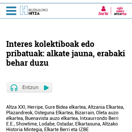
Sartu
Interes kolektiboak edo
pribatuak: alkate jauna, erabaki
behar duzu
Altza XXI, Herripe, Gure Bidea elkartea, Altzania Elkartea,
Plazandreok, Osteguna Elkartea, Bizarrain, Oleta auzo
elkartea, Buenavista auzo elkartea, Intxaurrondo Berri
E.E., Showtime, Lodabe, Ostadar, Elkartasuna, Altzako
Historia Mintegia, Elkarte Berri eta IZBE