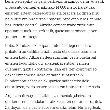
berriro errepikatuz gero, barkaezina izango dena. Altzatik
proposatu genuen eraikitako 14.000 metro karratuak
elkarren artean bateragarriak eta osagarriak diren hiru
helbururekin birgaitzea: irakaskuntza erabilera (lanbide
heziketako adarra), Altzako gazteentzako zuzkidura
apartamentuak eta, azkenik, gazte autonomoen lehen
jardueren mintegia.
Kutxa Fundazioak ekipamendua bizitegi erabilera
pribatura birkalifikatu nahi badu eta udalak baimena
ematen badu, Altzaren degradazioari beste buelta bat
ematen lagunduko du, alkateak prentsan saltzen
duenaren guztiz kontrakoa. Izan ere, zer konpromiso
dakar ekipamendurako ondarea suntsitzeak?
Fundamentugabea da okupazioa saihesteko dela
oinarritzea, ez da sostengatzen eta iraingarria ere bada.
Argi izan dezagun, bizikidetza arazoak jabetzaren
utzikeriaren eta udalaren utzikeriaren ondorio dira, dela
Zardoyan, dela beste edozein eraikinetan. Hiria egiteak,