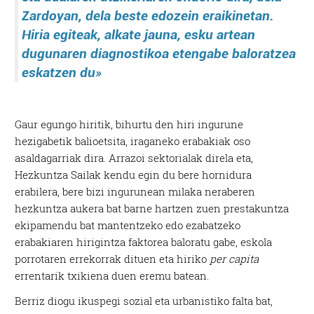
Zardoyan, dela beste edozein eraikinetan.
Hiria egiteak, alkate jauna, esku artean
dugunaren diagnostikoa etengabe baloratzea
eskatzen du»
Gaur egungo hiritik, bihurtu den hiri ingurune
hezigabetik balioetsita, iraganeko erabakiak oso
asaldagarriak dira. Arrazoi sektorialak direla eta,
Hezkuntza Sailak kendu egin du bere hornidura
erabilera, bere bizi ingurunean milaka neraberen
hezkuntza aukera bat barne hartzen zuen prestakuntza
ekipamendu bat mantentzeko edo ezabatzeko
erabakiaren hirigintza faktorea baloratu gabe, eskola
porrotaren errekorrak dituen eta hiriko
per capita
errentarik txikiena duen eremu batean.
Berriz diogu ikuspegi sozial eta urbanistiko falta bat,