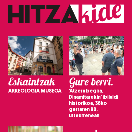
Eskaintzak
Gure berri.
ARKEOLOGIA MUSEOA
'Atzera begira,
Dinamitarekin' ibilaldi
historikoa, 36ko
gerraren 90.
urteurrenean