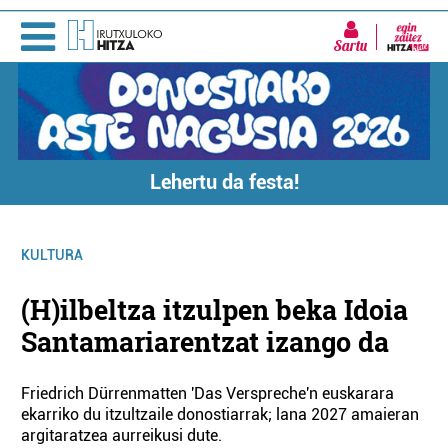
Sartu
Lehertu da festa!
KULTURA
(H)ilbeltza itzulpen beka Idoia
Santamariarentzat izango da
Friedrich Dürrenmatten 'Das Verspreche'n euskarara
ekarriko du itzultzaile donostiarrak; lana 2027 amaieran
argitaratzea aurreikusi dute.