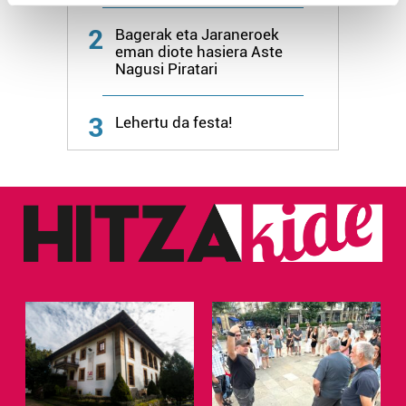
Find out more about how your personal data is processed
2
Bagerak eta Jaraneroek
and set your preferences in the
details section
.
eman diote hasiera Aste
Nagusi Piratari
Guk eta gure bazkideek zure datu pertsonalak
prozesatzen ditugu, zure IP zenbakia, besteak beste,
3
Lehertu da festa!
teknologia erabiliz, cookieak adibidez, iragarki eta eduki
pertsonalizatuak eskaintzeko, iragarkiak eta edukia
neurtzeko, jendeari buruzko informazioa biltzeko eta
produktuak garatzeko. Zure datuak nork eta zertarako
erabiltzen dituen hauta dezakezu.
Bazkide batzuek ez dizute baimenik eskatzen, eta beren
interes komertzial legitimoetan babesten dira. Ikusi gure
bazkideen zerrenda, beren ustez zein helburutarako
duten interes legitimoa eta horren aurka nola egin
dezakezun ikusteko.
Lortu zure datu pertsonalak prozesatzeko moduari