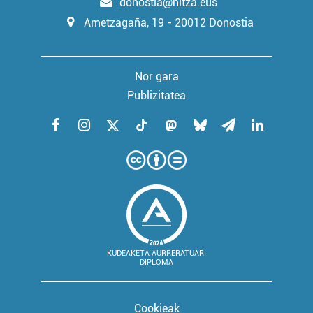
donostia@hitza.eus
Ametzagaña, 19 - 20012 Donostia
Nor gara
Publizitatea
KUDEAKETA AURRERATUARI
DIPLOMA
Cookieak