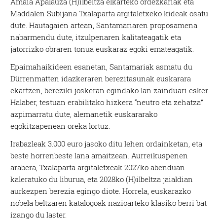
Amaia Apalauza (H)ilbeltza elkarteko ordezkariak eta
Maddalen Subijana Txalaparta argitaletxeko kideak osatu
dute. Hautagaien artean, Santamariaren proposamena
nabarmendu dute, itzulpenaren kalitateagatik eta
jatorrizko obraren tonua euskaraz egoki emateagatik.
Epaimahaikideen esanetan, Santamariak asmatu du
Dürrenmatten idazkeraren berezitasunak euskarara
ekartzen, bereziki joskeran egindako lan zainduari esker.
Halaber, testuan erabilitako hizkera “neutro eta zehatza”
azpimarratu dute, alemanetik euskararako
egokitzapenean oreka lortuz.
Irabazleak 3.000 euro jasoko ditu lehen ordainketan, eta
beste horrenbeste lana amaitzean. Aurreikuspenen
arabera, Txalaparta argitaletxeak 2027ko abenduan
kaleratuko du liburua, eta 2028ko (H)ilbeltza jaialdian
aurkezpen berezia egingo diote. Horrela, euskarazko
nobela beltzaren katalogoak nazioarteko klasiko berri bat
izango du laster.