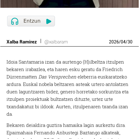
Xalba Ramirez
@xalbaram
2026
/
04
/
30
Idoia Santamaria izan da aurtengo (H)ilbeltza itzulpen
bekaren irabazlea, eta haren esku geratu da Friedrich
Dürrenmatten
Das Versprechen
eleberria euskaratzeko
ardura. Euskal nobela beltzaren asteak urtero antolatzen
duen laguntzaren bidez, genero horretako sorkuntza eta
itzulpen proiektuak bultzatzen dituzte, urtez urte
txandakatuz bi ildook. Aurten, itzulpenaren txanda izan
da.
Bekaren deialdira guztira hamaika lagin aurkeztu dira.
Epaimahaia Fernando Anbustegi Baztango alkateak,