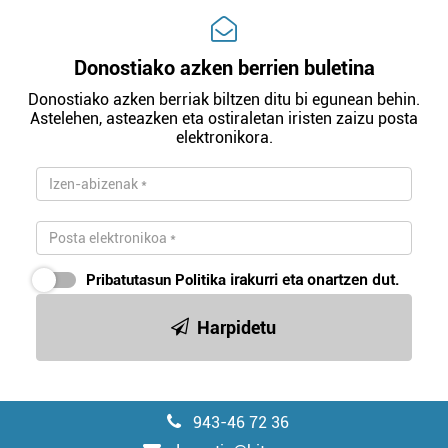
Donostiako azken berrien buletina
Donostiako azken berriak biltzen ditu bi egunean behin.
Astelehen, asteazken eta ostiraletan iristen zaizu posta
elektronikora.
Pribatutasun Politika
irakurri eta onartzen dut.
Harpidetu
943-46 72 36