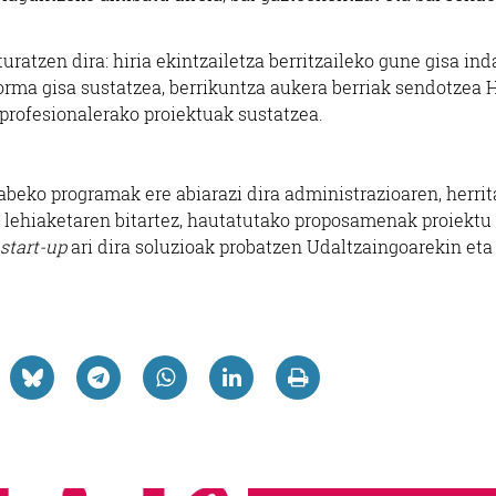
ratzen dira: hiria ekintzailetza berritzaileko gune gisa ind
forma gisa sustatzea, berrikuntza aukera berriak sendotzea H
profesionalerako proiektuak sustatzea.
abeko programak ere abiarazi dira administrazioaren, herrit
n lehiaketaren bitartez, hautatutako proposamenak proiektu 
start-up
ari dira soluzioak probatzen Udaltzaingoarekin eta