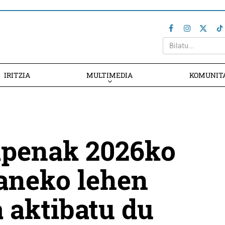
IRITZIA
MULTIMEDIA
KOMUNIT
apenak 2026ko
aneko lehen
 aktibatu du