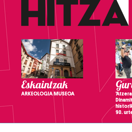
Eskaintzak
Gure
ARKEOLOGIA MUSEOA
'Atzera
Dinamit
histor
90. ur