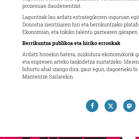
prozesuan daudenentzat.
Laguntzak lau ardatz estrategikoren inguruan egitu
Donostia zientziaren hiri eta berrikuntzako plata
Ekonomian, eta tokiko talentu gaztearen garapen 
Berrikuntza publikoa eta hiriko erronkak
Ardatz horiekin batera, zuzkidura ekonomikorik g
eta enpresen arteko lankidetza sustatzeko. Ideie
bihurtu ahal izango dira; gaur egun, dagoeneko bi
Mantentze Sailarekin.