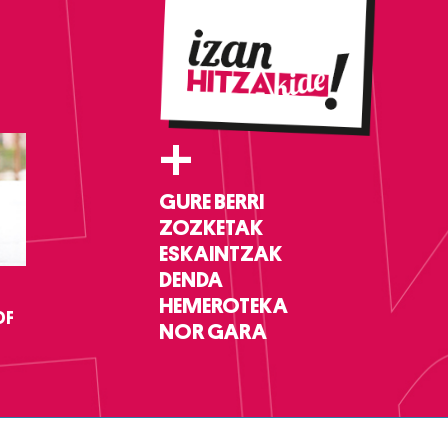
+
GURE BERRI
ZOZKETAK
ESKAINTZAK
DENDA
HEMEROTEKA
DF
NOR GARA