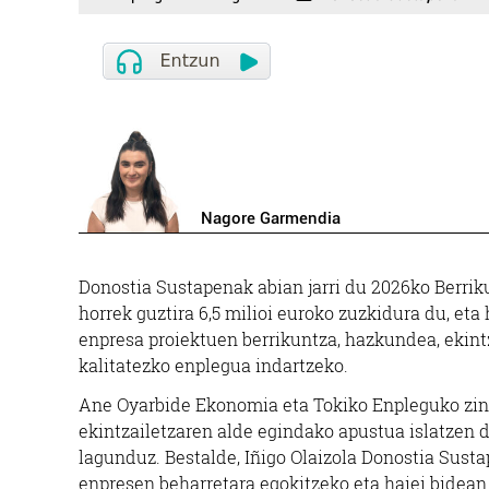
Nagore Garmendia
Donostia Sustapenak abian jarri du 2026ko Berrik
horrek guztira 6,5 milioi euroko zuzkidura du, eta
enpresa proiektuen berrikuntza, hazkundea, ekintz
kalitatezko enplegua indartzeko.
Ane Oyarbide Ekonomia eta Tokiko Enpleguko zine
ekintzailetzaren alde egindako apustua islatzen d
lagunduz. Bestalde, Iñigo Olaizola Donostia Sus
enpresen beharretara egokitzeko eta haiei bidean 