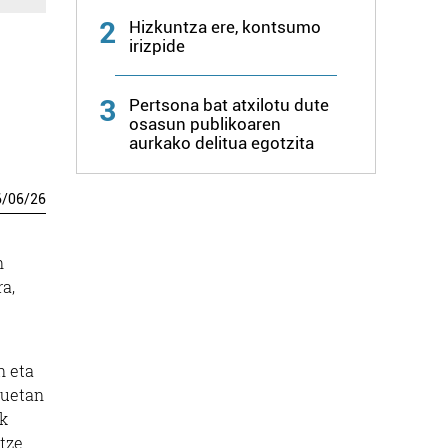
2
Hizkuntza ere, kontsumo
irizpide
3
Pertsona bat atxilotu dute
osasun publikoaren
aurkako delitua egotzita
6
/
06
/
26
n
ra,
n eta
suetan
ek
otze