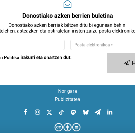
Donostiako azken berrien buletina
Donostiako azken berriak biltzen ditu bi egunean behin.
telehen, asteazken eta ostiraletan iristen zaizu posta elektroniko
n Politika
irakurri eta onartzen dut.
H
Nor gara
Publizitatea