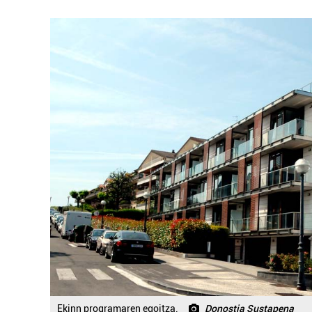
Ekinn programaren egoitza.
Donostia Sustapena