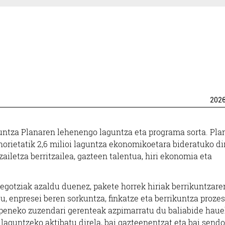
202
untza Planaren lehenengo laguntza eta programa sorta. Pla
 horietatik 2,6 milioi laguntza ekonomikoetara bideratuko di
ailetza berritzailea, gazteen talentua, hiri ekonomia eta
gotziak azaldu duenez, pakete horrek hiriak berrikuntzare
u, enpresei beren sorkuntza, finkatze eta berrikuntza proze
tapeneko zuzendari gerenteak azpimarratu du baliabide hau
laguntzeko aktibatu direla, bai gazteenentzat eta bai send