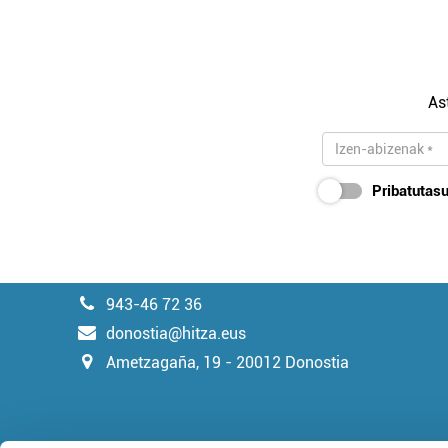
As
Pribatutasu
943-46 72 36
donostia@hitza.eus
Ametzagaña, 19 - 20012 Donostia