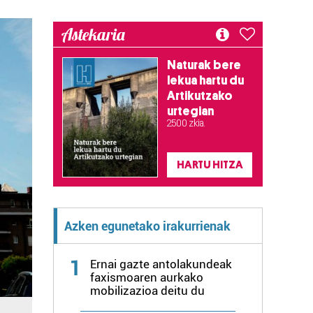
Astekaria
Naturak bere
lekua hartu du
Artikutzako
urtegian
2.500 zkia.
HARTU HITZA
Azken egunetako irakurrienak
1
Ernai gazte antolakundeak
faxismoaren aurkako
mobilizazioa deitu du