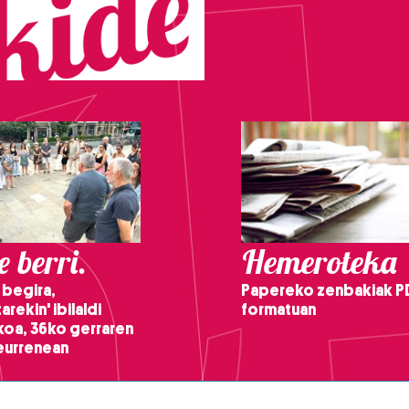
 berri.
Hemeroteka
 begira,
Papereko zenbakiak P
arekin' ibilaldi
formatuan
ikoa, 36ko gerraren
teurrenean