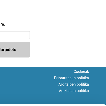
ra.
arpidetu
Cookieak
Pribatutasun politika
Argitalpen politika
Aniztasun politika