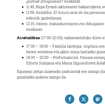
guztiak ditugunean?
, euskaraz.
11:45, Kepa Errasti aktorearen bakarrizketa, 
11:50, hitzaldia:
El futuro será de las persona
eskutik, gaztelaniaz.
12:15, itxiera:
Irakaskuntzaren eta dibulgazio 
euskaraz.
Arratsaldean
(17:00-20:30), nabarmenduko diren e
17:00 – 18:00 – Familia lantegia:
Argitara ate
beren sormena eta jakin-mina lantzeko gune
19:30 – 20:30 – Performancea:
Paisaia entse
Edorta Subijana eta Maria Izquierdoren kola
Egunean zehar zuzeneko podcastak ere izango dir
gozatzeko aukera izango da.