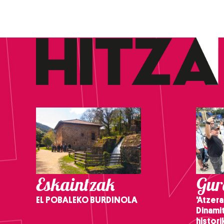
Eskaintzak
Gure
EL POBALEKO BURDINOLA
'Atzera
Dinamit
histor