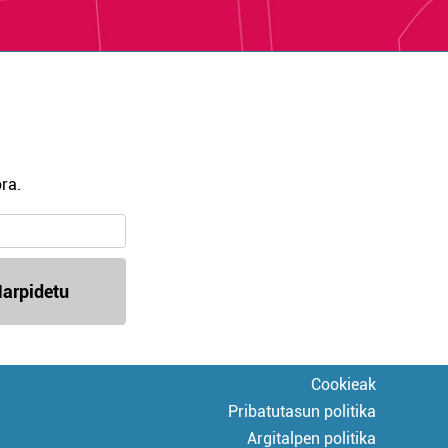
ra.
arpidetu
Cookieak
Pribatutasun politika
Argitalpen politika