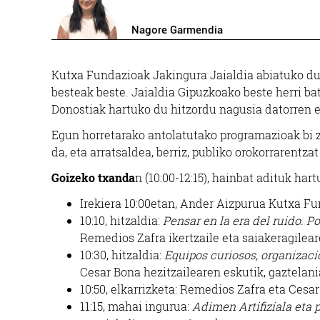
Nagore Garmendia
Kutxa Fundazioak Jakingura Jaialdia abiatuko du
besteak beste. Jaialdia Gipuzkoako beste herri b
Donostiak hartuko du hitzordu nagusia datorren e
Egun horretarako antolatutako programazioak bi za
da, eta arratsaldea, berriz, publiko orokorrarentzat
Goizeko txanda
n (10:00-12:15), hainbat adituk hart
Irekiera 10:00etan, Ander Aizpurua Kutxa F
10:10, hitzaldia:
Pensar en la era del ruido. P
Remedios Zafra ikertzaile eta saiakeragilear
10:30, hitzaldia:
Equipos curiosos, organizaci
Cesar Bona hezitzailearen eskutik, gaztelani
10:50, elkarrizketa: Remedios Zafra eta Cesar
11:15, mahai ingurua:
Adimen Artifiziala eta 