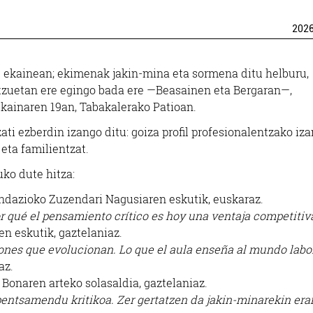
202
 ekainean; ekimenak jakin-mina eta sormena ditu helburu,
atzuetan ere egingo bada ere —Beasainen eta Bergaran—,
kainaren 19an, Tabakalerako Patioan.
ti ezberdin izango ditu: goiza profil profesionalentzako iz
 eta familientzat.
uko dute hitza:
undazioko Zuzendari Nagusiaren eskutik, euskaraz.
or qué el pensamiento crítico es hoy una ventaja competitiv
en eskutik, gaztelaniaz.
ones que evolucionan. Lo que el aula enseña al mundo labo
az.
 Bonaren arteko solasaldia, gaztelaniaz.
pentsamendu kritikoa. Zer gertatzen da jakin-minarekin er