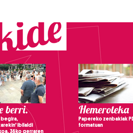
 berri.
Hemeroteka
 begira,
Papereko zenbakiak P
arekin' ibilaldi
formatuan
ikoa, 36ko gerraren