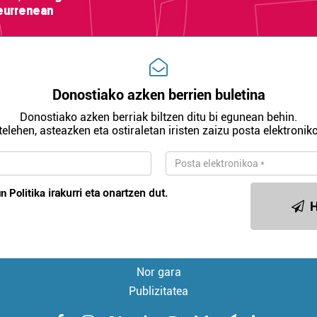
teurrenean
Donostiako azken berrien buletina
Donostiako azken berriak biltzen ditu bi egunean behin.
telehen, asteazken eta ostiraletan iristen zaizu posta elektroniko
n Politika
irakurri eta onartzen dut.
H
Nor gara
Publizitatea