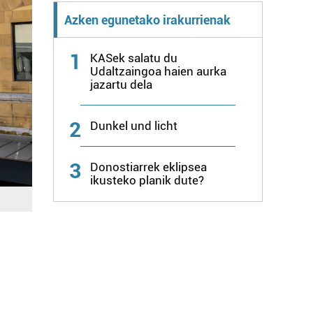
Azken egunetako irakurrienak
1
KASek salatu du
Udaltzaingoa haien aurka
jazartu dela
2
Dunkel und licht
3
Donostiarrek eklipsea
ikusteko planik dute?