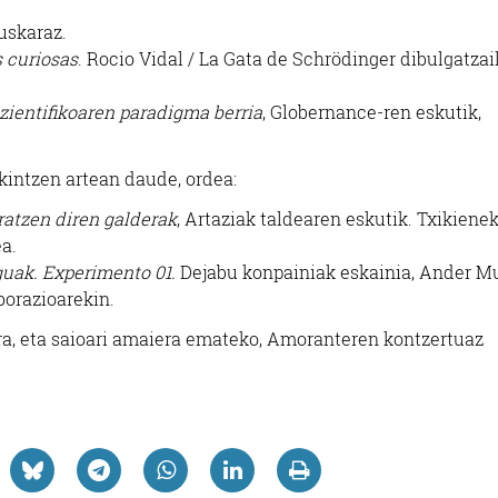
euskaraz.
s curiosas
. Rocio Vidal / La Gata de Schrödinger dibulgatzai
zientifikoaren paradigma berria
, Globernance-ren eskutik,
kintzen artean daude, ordea:
ratzen diren galderak
, Artaziak taldearen eskutik. Txikiene
a.
guak. Experimento 01.
Dejabu konpainiak eskainia, Ander Mu
borazioarekin.
a, eta saioari amaiera emateko, Amoranteren kontzertuaz