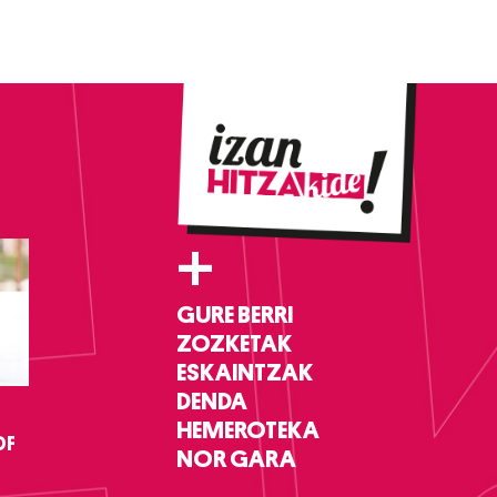
+
GURE BERRI
ZOZKETAK
ESKAINTZAK
DENDA
HEMEROTEKA
DF
NOR GARA