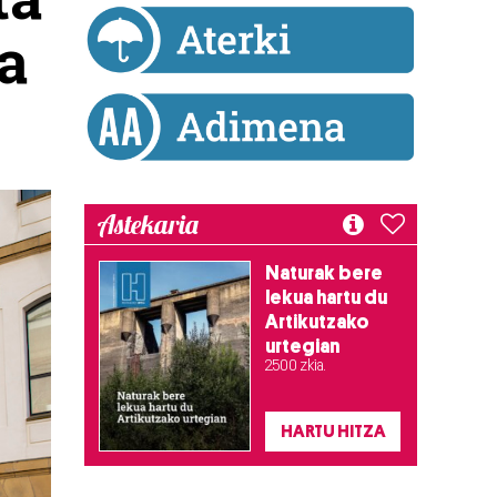
a
Astekaria
Naturak bere
lekua hartu du
Artikutzako
urtegian
2.500 zkia.
HARTU HITZA