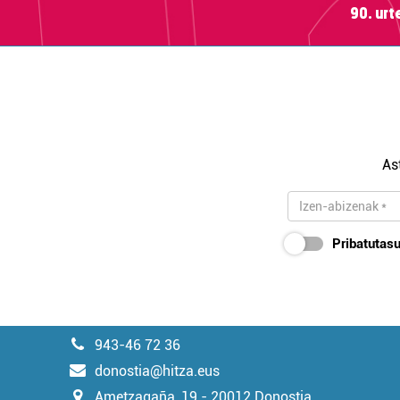
90. ur
As
Pribatutasu
943-46 72 36
donostia@hitza.eus
Ametzagaña, 19 - 20012 Donostia