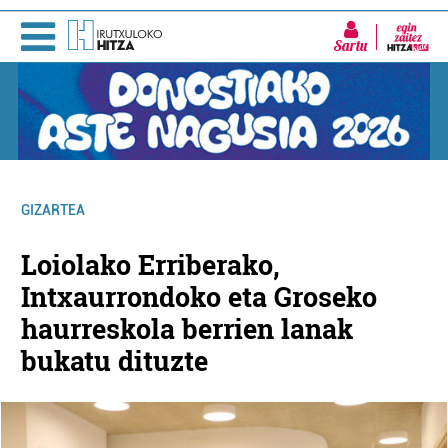
Sartu
GIZARTEA
Loiolako Erriberako,
Intxaurrondoko eta Groseko
haurreskola berrien lanak
bukatu dituzte