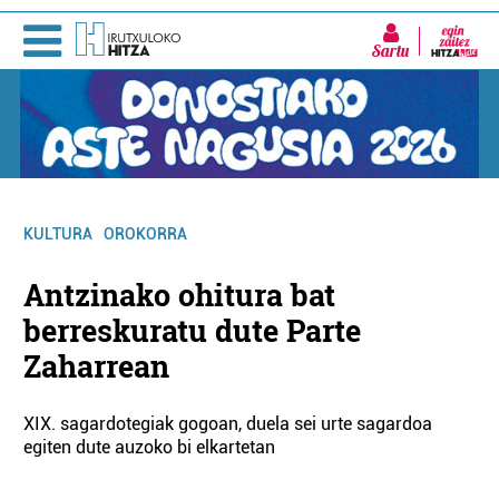
Sartu
KULTURA
OROKORRA
Antzinako ohitura bat
berreskuratu dute Parte
Zaharrean
XIX. sagardotegiak gogoan, duela sei urte sagardoa
egiten dute auzoko bi elkartetan