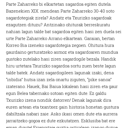
Parte Zaharreko bi elkartetan sagardoa egiten dutela.
Bazenekien XIX. mendean Parte Zaharreko 30-40 soto
sagardotegiak zirela? Andatz eta Txurizko sagardoak
ezagutzen dituzu? Antzinako ohiturak berreskuratu
nahian lagun talde bat sagardoa egiten hasi zen duela sei
urte Parte Zaharreko Arrano elkartean. Garaian, bertan
Korreo Bia izeneko sagardotegia zegoen. Ohitura hura
gaurdaino gerturatzeko asmoz eta sagardoaren mundua
gustoko zutelako hasi ziren sagardogile bezala. Handik
hiru urtetara Txurizko sagardoa sortu zuen beste lagun
talde batek. Andatz sagardogileen lagunak izaki, dena
“inbidia” hutsa izan zela onartu ziguten, “pike sanoa”
izaterano. Hauek, Bai Baiua lokalean hasi ziren eta gaur
egun Belea tabernako sotoan egiten dute. Ez galdu
Txurizko izena nondik datorren! Denak lagunak dira
euren artean eta txantxez gain historia honetan gustura
dabiltzala nabari zaie. Asko ikasi omen dute eta aurrera
jarraitzeko gogoa ez dute ezkutatzen. Esklusiba bat ere
eman digute! Erreportaje guztia ostiralean izango duzue