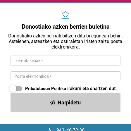
irakurri
Donostiako azken berrien buletina
Donostiako azken berriak biltzen ditu bi egunean behin.
Astelehen, asteazken eta ostiraletan iristen zaizu posta
elektronikora.
Pribatutasun Politika
irakurri eta onartzen dut.
Harpidetu
943-46 72 36