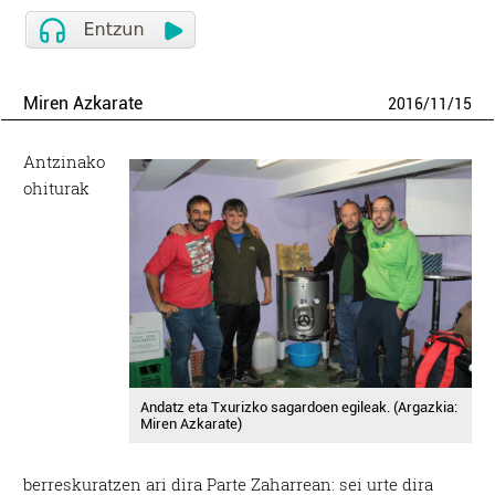
Miren Azkarate
2016
/
11
/
15
Antzinako
ohiturak
Andatz eta Txurizko sagardoen egileak. (Argazkia:
Miren Azkarate)
berreskuratzen ari dira Parte Zaharrean: sei urte dira