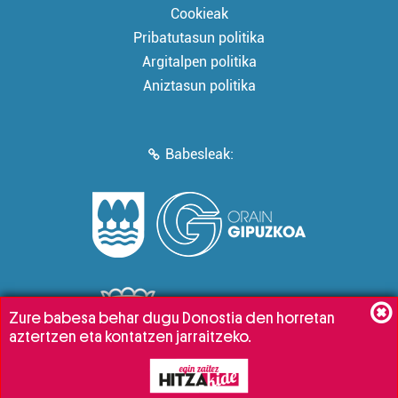
Cookieak
Pribatutasun politika
Argitalpen politika
Aniztasun politika
Babesleak:
Zure babesa behar dugu Donostia den horretan
aztertzen eta kontatzen jarraitzeko.