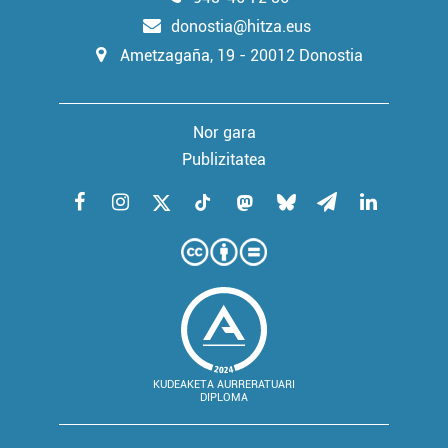
donostia@hitza.eus
Ametzagaña, 19 - 20012 Donostia
Nor gara
Publizitatea
KUDEAKETA AURRERATUARI
DIPLOMA