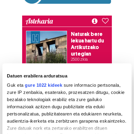
Astekaria
Naturak bere
lekua hartu du
Artikutzako
urtegian
2.500 zkia.
Datuen erabilera arduratsua
HARTU HITZA
Guk eta
gure 1022 kideek
sure informacio pertsonala,
zure IP zenbakia, esaterako, prozesatzen ditugu, cookie
bezalako teknologiak erabiliz eta zure gailuko
Azken egunetako irakurrienak
informazioak azitzen dugu publizitate eta eduki
pertsonalizatua, publizitatearen eta edukiaren neurketa,
1
Hizkuntza ere, kontsumo
audientzia-ikerketa eta zerbitzuen garapena eskaintzeko.
irizpide
Zure datuak nork eta zertarako erabiltzen dituen