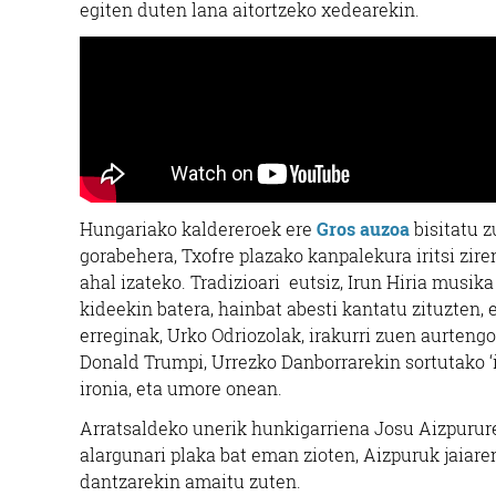
egiten duten lana aitortzeko xedearekin.
Hungariako kaldereroek ere
Gros auzoa
bisitatu z
gorabehera, Txofre plazako kanpalekura iritsi zire
ahal izateko. Tradizioari eutsiz, Irun Hiria musi
kideekin batera, hainbat abesti kantatu zituzten,
erreginak, Urko Odriozolak, irakurri zuen aurtengo
Donald Trumpi, Urrezko Danborrarekin sortutako ‘ina
ironia, eta umore onean.
Arratsaldeko unerik hunkigarriena Josu Aizpururen
alargunari plaka bat eman zioten, Aizpuruk jaiar
dantzarekin amaitu zuten.