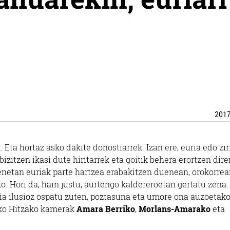
201
. Eta hortaz asko dakite donostiarrek. Izan ere, euria edo zir
izitzen ikasi dute hiritarrek eta goitik behera erortzen dire
enetan euriak parte hartzea erabakitzen duenean, orokorrea
o. Hori da, hain justu, aurtengo kaldereroetan gertatu zena.
aia ilusioz ospatu zuten, poztasuna eta umore ona auzoetak
loko Hitzako kamerak
Amara Berriko
,
Morlans-Amarako
eta