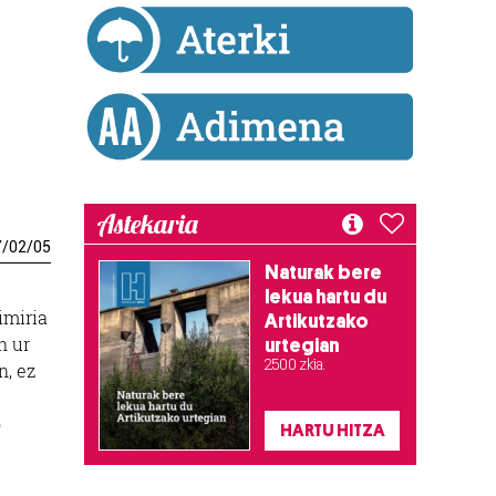
Astekaria
7
/
02
/
05
Naturak bere
lekua hartu du
imiria
Artikutzako
n ur
urtegian
2.500 zkia.
n, ez
o
HARTU HITZA