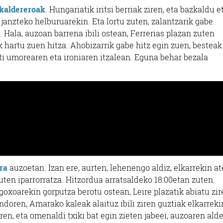
kaldereroak
. Hungariatik iritsi berriak ziren, eta bazkaldu e
 janzteko helburuarekin. Eta lortu zuten, zalantzarik gabe.
i. Hala, auzoan barrena ibili ostean, Ferrerias plazan zuten
 hartu zuen hitza. Ahobizarrik gabe hitz egin zuen, besteak
eti umorearen eta ironiaren itzalean. Eguna behar bezala
ra
auzoetan. Izan ere, aurten, lehenengo aldiz, elkarrekin at
uten iparrorratza. Hitzordua arratsaldeko 18:00etan zuten.
oxoarekin gorputza berotu ostean, Leire plazatik abiatu zir
 Ondoren, Amarako kaleak alaituz ibili ziren guztiak elkarreki
iren, eta omenaldi txiki bat egin zieten jabeei, auzoaren ald