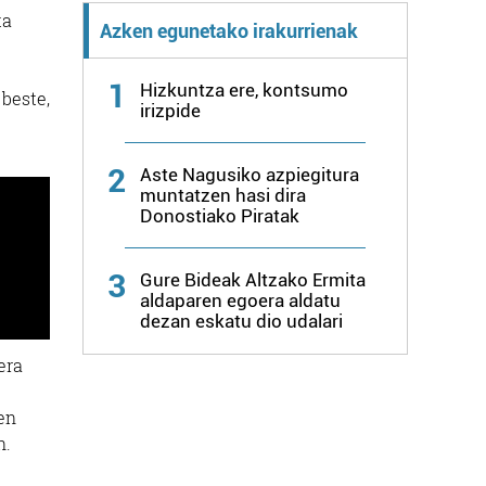
ta
Azken egunetako irakurrienak
1
Hizkuntza ere, kontsumo
 beste,
irizpide
2
Aste Nagusiko azpiegitura
muntatzen hasi dira
Donostiako Piratak
3
Gure Bideak Altzako Ermita
aldaparen egoera aldatu
dezan eskatu dio udalari
era
en
n.
e