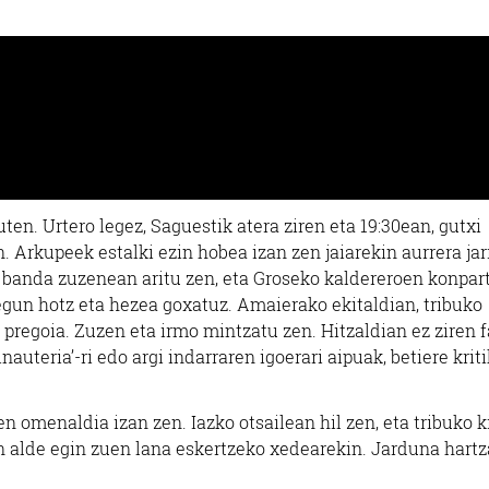
uten. Urtero legez, Saguestik atera ziren eta 19:30ean, gutxi
n. Arkupeek estalki ezin hobea izan zen jaiarekin aurrera jar
ka banda zuzenean aritu zen, eta Groseko kaldereroen konpar
 egun hotz eta hezea goxatuz. Amaierako ekitaldian, tribuko
 pregoia. Zuzen eta irmo mintzatu zen. Hitzaldian ez ziren f
uteria’-ri edo argi indarraren igoerari aipuak, betiere kriti
 omenaldia izan zen. Iazko otsailean hil zen, eta tribuko 
en alde egin zuen lana eskertzeko xedearekin. Jarduna hart