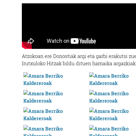
Atzokoan ere Donostiak argi eta garbi erakutsi zue
Irutxuloko Hitzak bildu dituen hamaika argazkiak