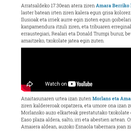
Arratsaldeko 17:30ean atera ziren
Amara Berriko 
laster batean irten ziren kalera egun grisa kolorez
Ilusioak eta irriek aurre egin zioten egun goibelar
kanpamendura itzuli ziren, eta tribuaren erreginak
erraustegiari, Realari eta Donald Trumpi buruz; b
amaitzeko, txokolate jatea egin zuten.
Anaitasunaren urtea izan zuten
Morlans eta Ama
ziren kaldereroak ospatzera, eta umore ona izan z
Morlansko auzo elkarteak prestatutako txokolate g
Easo plaza aldera, salto, irri eta abestien artean.
Amaiera aldean, auzoko
Esnaola taberna
ra joan z