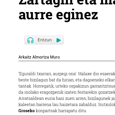
aurre eginez
Arkaitz Almortza Muro
‘Eguraldi txarrari, aurpegi ona’. Halaxe dio esaerak
beste bizilagun bat da hirian, eta dagoeneko elkarb
tantak. Horregatik, urteko ospakizun garrantzitsu
da inolako eragozpenik izaten festarekin gozatzek
Arratsaldean euria hasi zuen arren, bizilagunek j
kaleetan barrena lau haizetara zabalduz. Irutxu
Groseko
konpartsak harrapatu ditu.