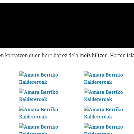
n kantatzen duen herri bat ez dela inoiz hiltzen. Horren isla
.