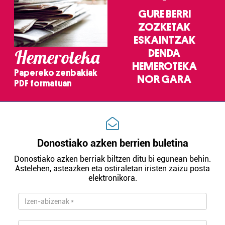
fitxategiak erabiltzen ditu. Zure esperientzia eta
GURE BERRI
zerbitzuak hobetzeko asmoz, cookie teknologiaz
ZOZKETAK
baliatzen gara. Ohar hau onartuz gero, teknologia hori
erabiltzeko baimen esplizitua ematen diguzu.
Gehiago
ESKAINTZAK
Hemeroteka
irakurri
DENDA
HEMEROTEKA
Papereko zenbakiak
NOR GARA
PDF formatuan
Donostiako azken berrien buletina
Donostiako azken berriak biltzen ditu bi egunean behin.
Astelehen, asteazken eta ostiraletan iristen zaizu posta
elektronikora.