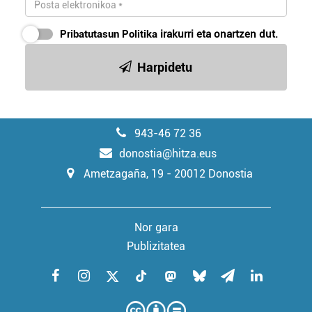
Pribatutasun Politika
irakurri eta onartzen dut.
Harpidetu
943-46 72 36
donostia@hitza.eus
Ametzagaña, 19 - 20012 Donostia
Nor gara
Publizitatea