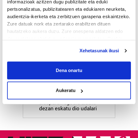
HARTU HITZA
informazioak azitzen dugu publizitate eta eduki
pertsonalizatua, publizitatearen eta edukiaren neurketa,
audientzia-ikerketa eta zerbitzuen garapena eskaintzeko.
Zure datuak nork eta zertarako erabiltzen dituen
Azken egunetako irakurrienak
hautatzeko aukera duzu. Zure onespena aldatzen edo
deuseztatzen ahal duzu edozein momentutan, Cookie
1
Hizkuntza ere, kontsumo
deklaraziotik edo Privacy triggerean klikatuz.
irizpide
Xehetasunak ikusi
If you allow, we would also like to:
2
Aste Nagusiko azpiegitura
Collect information about your geographical
Dena onartu
muntatzen hasi dira
location which can be accurate to within several
Donostiako Piratak
meters
Aukeratu
Identify your device by actively scanning it for
3
Gure Bideak Altzako Ermita
specific characteristics (fingerprinting)
aldaparen egoera aldatu
Find out more about how your personal data is processed
dezan eskatu dio udalari
and set your preferences in the
details section
.
Guk eta gure bazkideek zure datu pertsonalak
prozesatzen ditugu, zure IP zenbakia, besteak beste,