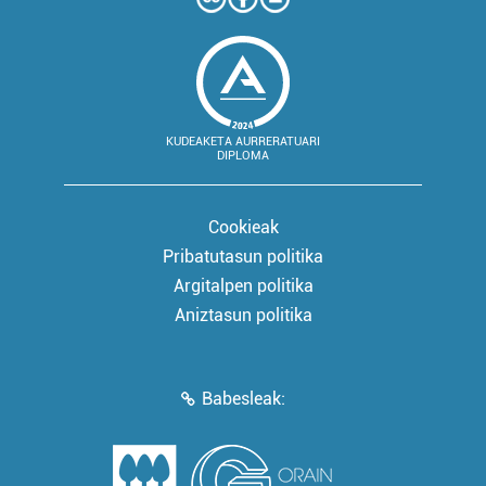
KUDEAKETA AURRERATUARI
DIPLOMA
Cookieak
Pribatutasun politika
Argitalpen politika
Aniztasun politika
Babesleak: