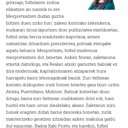
gutxiago, futbolaren zirkoa
elikatzen ari naizela ni ere.
Mespretxatzen dudan guztia
biltzen duen zirko hori: zaleen kontrako zekenkeria,
euskarari dirua lapurtzen dion publizitatea elastikoetan,
futbol-zelai berria eraikitzeko kapritxoa, armen
salmentan diharduen presidentea, potroak etengabe
aipatu beharra. Mespretxatu, futbol modernoa
mespretxatzen dut, benetan. Azken finean, zaletasuna
etxetik datorkigu, eta Realari atxiki gaituzten balioak ez
dira modernoak, kapitalismoaren atzaparrek hura
harrapatu baino lehenagokoak baizik. Zuri-beltzean
kontatu dizkiguten irudi horien bitartez gara txuri-urdin.
Atotxa, Puertollano, Molinon. Batzuk koloretan ikusi
ditugu, baina zuri-beltzean irudikatzen ditut nik, hain
hurbil eta hain urrun daudelako, akaso. Zaletasun zoro
honek eragiten didan barne desoreka honetan, zutik
mantentzeko geratzen zitzaidan azken makulua galdu
dut egunotan. Badoa Xabi Prieto, eta harekin, futbol