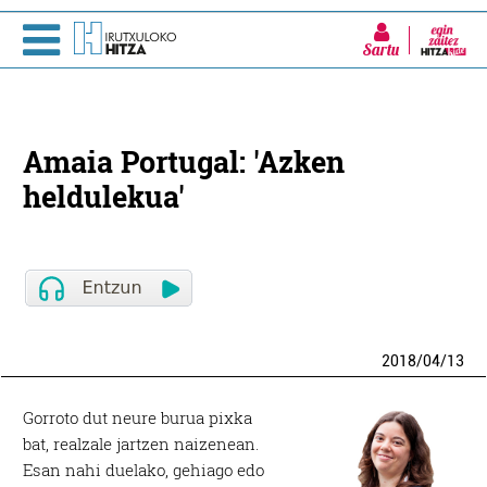
Sartu
Amaia Portugal: 'Azken
heldulekua'
2018
/
04
/
13
Gorroto dut neure burua pixka
bat, realzale jartzen naizenean.
Esan nahi duelako, gehiago edo