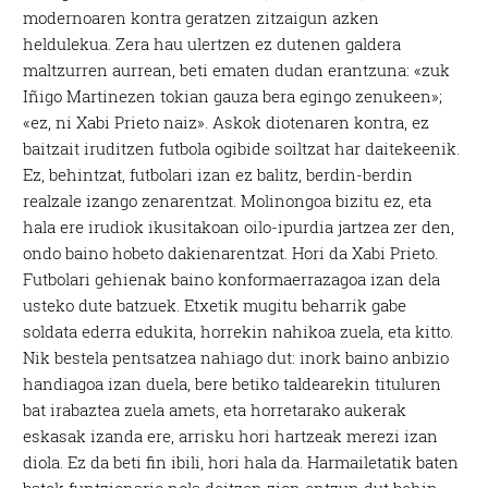
modernoaren kontra geratzen zitzaigun azken
heldulekua. Zera hau ulertzen ez dutenen galdera
maltzurren aurrean, beti ematen dudan erantzuna: «zuk
Iñigo Martinezen tokian gauza bera egingo zenukeen»;
«ez, ni Xabi Prieto naiz». Askok diotenaren kontra, ez
baitzait iruditzen futbola ogibide soiltzat har daitekeenik.
Ez, behintzat, futbolari izan ez balitz, berdin-berdin
realzale izango zenarentzat. Molinongoa bizitu ez, eta
hala ere irudiok ikusitakoan oilo-ipurdia jartzea zer den,
ondo baino hobeto dakienarentzat. Hori da Xabi Prieto.
Futbolari gehienak baino konformaerrazagoa izan dela
usteko dute batzuek. Etxetik mugitu beharrik gabe
soldata ederra edukita, horrekin nahikoa zuela, eta kitto.
Nik bestela pentsatzea nahiago dut: inork baino anbizio
handiagoa izan duela, bere betiko taldearekin tituluren
bat irabaztea zuela amets, eta horretarako aukerak
eskasak izanda ere, arrisku hori hartzeak merezi izan
diola. Ez da beti fin ibili, hori hala da. Harmailetatik baten