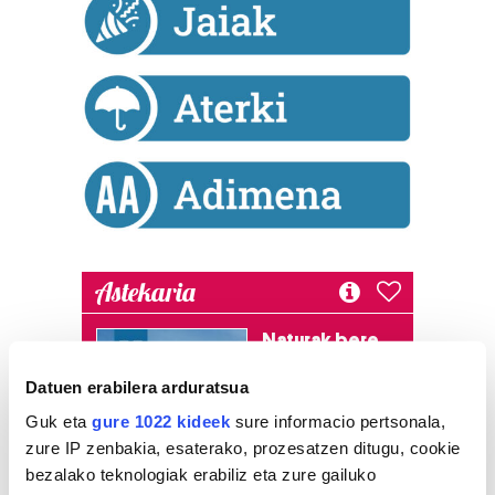
Astekaria
Naturak bere
lekua hartu du
Datuen erabilera arduratsua
Artikutzako
urtegian
Guk eta
gure 1022 kideek
sure informacio pertsonala,
2.500 zkia.
zure IP zenbakia, esaterako, prozesatzen ditugu, cookie
bezalako teknologiak erabiliz eta zure gailuko