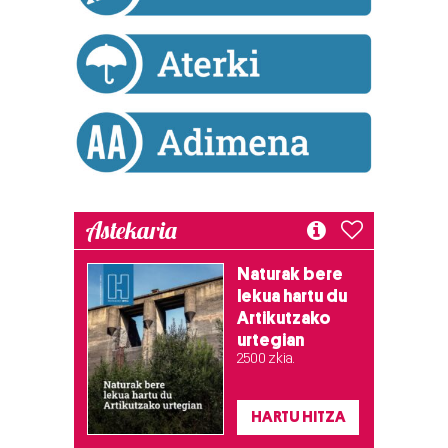
Astekaria
Naturak bere
lekua hartu du
Artikutzako
urtegian
2.500 zkia.
HARTU HITZA