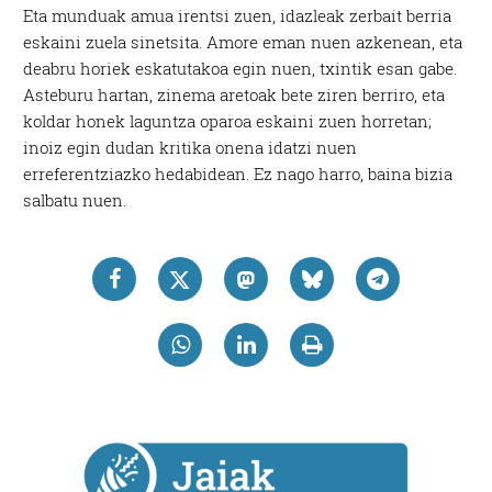
Eta munduak amua irentsi zuen, idazleak zerbait berria
eskaini zuela sinetsita. Amore eman nuen azkenean, eta
deabru horiek eskatutakoa egin nuen, txintik esan gabe.
Asteburu hartan, zinema aretoak bete ziren berriro, eta
koldar honek laguntza oparoa eskaini zuen horretan;
inoiz egin dudan kritika onena idatzi nuen
erreferentziazko hedabidean. Ez nago harro, baina bizia
salbatu nuen.