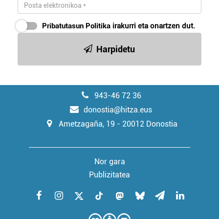
Pribatutasun Politika
irakurri eta onartzen dut.
Harpidetu
943-46 72 36
donostia@hitza.eus
Ametzagaña, 19 - 20012 Donostia
Nor gara
Publizitatea