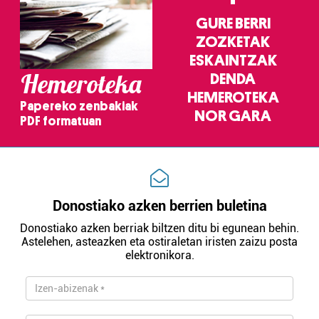
duten interes legitimoa eta horren aurka nola egin
GURE BERRI
dezakezun ikusteko.
ZOZKETAK
ESKAINTZAK
Lortu zure datu pertsonalak prozesatzeko moduari
Hemeroteka
DENDA
buruzko informazio gehiago eta ezarri zure lehentasunak
HEMEROTEKA
datuen atalean. Edozein unetan alda edo ken dezakezu
Papereko zenbakiak
zure baimena Cookieen adierazpenean.
NOR GARA
PDF formatuan
Webgune honek cookie propioak eta hirugarrenen cookie-
fitxategiak erabiltzen ditu. Zure esperientzia eta
zerbitzuak hobetzeko asmoz, cookie teknologiaz
baliatzen gara. Ohar hau onartuz gero, teknologia hori
Donostiako azken berrien buletina
erabiltzeko baimen esplizitua ematen diguzu.
Gehiago
Donostiako azken berriak biltzen ditu bi egunean behin.
irakurri
Astelehen, asteazken eta ostiraletan iristen zaizu posta
elektronikora.