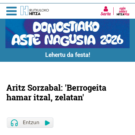
Sartu
Lehertu da festa!
Aritz Sorzabal: 'Berrogeita
hamar itzal, zelatan'