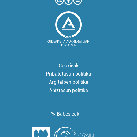
KUDEAKETA AURRERATUARI
DIPLOMA
Cookieak
Pribatutasun politika
Argitalpen politika
Aniztasun politika
Babesleak: