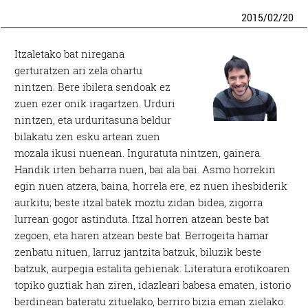
2015
/
02
/
20
Itzaletako bat niregana
gerturatzen ari zela ohartu
nintzen. Bere ibilera sendoak ez
zuen ezer onik iragartzen. Urduri
nintzen, eta urduritasuna beldur
bilakatu zen esku artean zuen
mozala ikusi nuenean. Inguratuta nintzen, gainera.
Handik irten beharra nuen, bai ala bai. Asmo horrekin
egin nuen atzera, baina, horrela ere, ez nuen ihesbiderik
aurkitu; beste itzal batek moztu zidan bidea, zigorra
lurrean gogor astinduta. Itzal horren atzean beste bat
zegoen, eta haren atzean beste bat. Berrogeita hamar
zenbatu nituen, larruz jantzita batzuk, biluzik beste
batzuk, aurpegia estalita gehienak. Literatura erotikoaren
topiko guztiak han ziren, idazleari babesa ematen, istorio
berdinean bateratu zituelako, berriro bizia eman zielako.