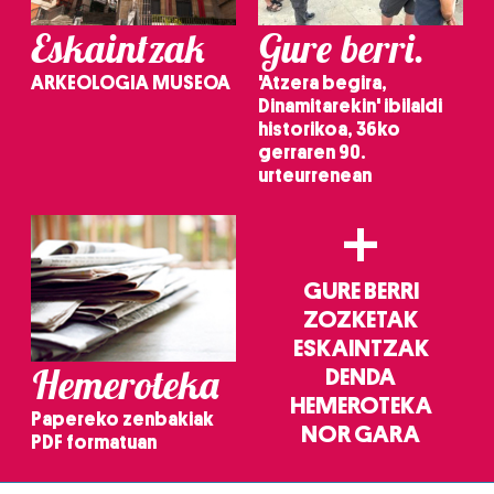
Eskaintzak
Gure berri.
ARKEOLOGIA MUSEOA
'Atzera begira,
Dinamitarekin' ibilaldi
historikoa, 36ko
gerraren 90.
urteurrenean
+
GURE BERRI
ZOZKETAK
ESKAINTZAK
Hemeroteka
DENDA
HEMEROTEKA
Papereko zenbakiak
NOR GARA
PDF formatuan