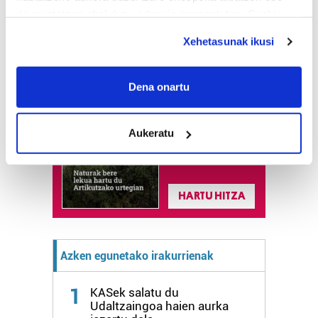
deuseztatzen ahal duzu edozein momentutan, Cookie
deklaraziotik edo Privacy triggerean klikatuz.
Xehetasunak ikusi
Astekaria
If you allow, we would also like to:
Collect information about your geographical
Dena onartu
Naturak bere
location which can be accurate to within several
lekua hartu du
meters
Artikutzako
Aukeratu
Identify your device by actively scanning it for
urtegian
specific characteristics (fingerprinting)
2.500 zkia.
Find out more about how your personal data is processed
and set your preferences in the
details section
.
HARTU HITZA
Guk eta gure bazkideek zure datu pertsonalak
prozesatzen ditugu, zure IP zenbakia, besteak beste,
Azken egunetako irakurrienak
teknologia erabiliz, cookieak adibidez, iragarki eta eduki
pertsonalizatuak eskaintzeko, iragarkiak eta edukia
1
neurtzeko, jendeari buruzko informazioa biltzeko eta
KASek salatu du
Udaltzaingoa haien aurka
produktuak garatzeko. Zure datuak nork eta zertarako