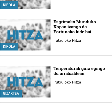
KIROLA
Esgrimako Munduko
Kopan izango da
Fortunako kide bat
Irutxuloko Hitza
KIROLA
Tenperaturak gora egingo
du arratsaldean
Irutxuloko Hitza
GIZARTEA