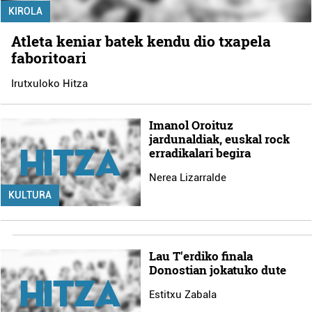
KIROLA
Atleta keniar batek kendu dio txapela
faboritoari
Irutxuloko Hitza
Imanol Oroituz
jardunaldiak, euskal rock
erradikalari begira
Nerea Lizarralde
KULTURA
Lau T'erdiko finala
Donostian jokatuko dute
Estitxu Zabala