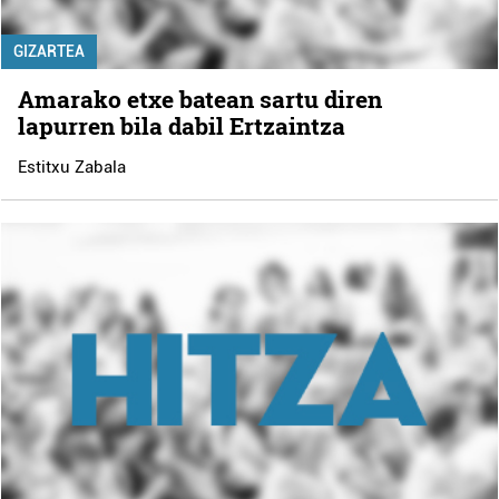
GIZARTEA
Amarako etxe batean sartu diren
lapurren bila dabil Ertzaintza
Estitxu Zabala