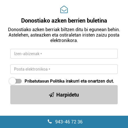
Donostiako azken berrien buletina
Donostiako azken berriak biltzen ditu bi egunean behin.
Astelehen, asteazken eta ostiraletan iristen zaizu posta
elektronikora.
Pribatutasun Politika
irakurri eta onartzen dut.
Harpidetu
943-46 72 36