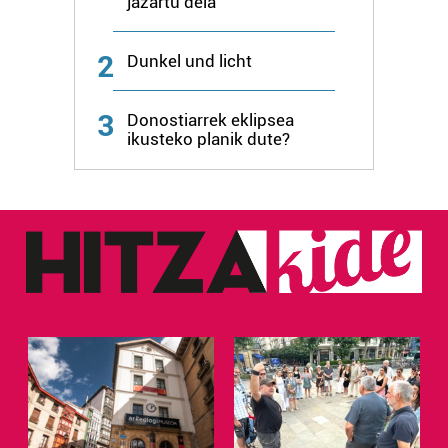
jazartu dela
erabiltzen dituen hauta dezakezu.
2
Bazkide batzuek ez dizute baimenik eskatzen, eta beren
Dunkel und licht
interes komertzial legitimoetan babesten dira. Ikusi gure
bazkideen zerrenda, beren ustez zein helburutarako
3
Donostiarrek eklipsea
duten interes legitimoa eta horren aurka nola egin
ikusteko planik dute?
dezakezun ikusteko.
Lortu zure datu pertsonalak prozesatzeko moduari
buruzko informazio gehiago eta ezarri zure lehentasunak
datuen atalean. Edozein unetan alda edo ken dezakezu
zure baimena Cookieen adierazpenean.
Webgune honek cookie propioak eta hirugarrenen cookie-
fitxategiak erabiltzen ditu. Zure esperientzia eta
zerbitzuak hobetzeko asmoz, cookie teknologiaz
baliatzen gara. Ohar hau onartuz gero, teknologia hori
erabiltzeko baimen esplizitua ematen diguzu.
Gehiago
irakurri