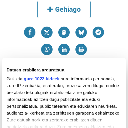
Gehiago
Datuen erabilera arduratsua
Guk eta
gure 1022 kideek
sure informacio pertsonala,
zure IP zenbakia, esaterako, prozesatzen ditugu, cookie
bezalako teknologiak erabiliz eta zure gailuko
informazioak azitzen dugu publizitate eta eduki
pertsonalizatua, publizitatearen eta edukiaren neurketa,
audientzia-ikerketa eta zerbitzuen garapena eskaintzeko.
Zure datuak nork eta zertarako erabiltzen dituen
hautatzeko aukera duzu. Zure onespena aldatzen edo