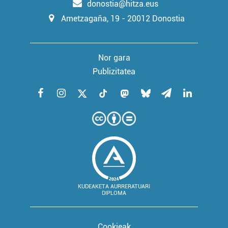
donostia@hitza.eus
Ametzagaña, 19 - 20012 Donostia
Nor gara
Publizitatea
KUDEAKETA AURRERATUARI
DIPLOMA
Cookieak