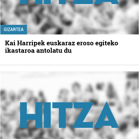
GIZARTEA
Kai Harripek euskaraz eroso egiteko
ikastaroa antolatu du