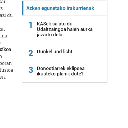
kar
Azken egunetako irakurrienak
ez
azi du
1
KASek salatu du
zat
Udaltzaingoa haien aurka
jazartu dela
aina
a
txikoa
2
Dunkel und licht
o
nboran
3
Donostiarrek eklipsea
Ilusioa
ikusteko planik dute?
en,