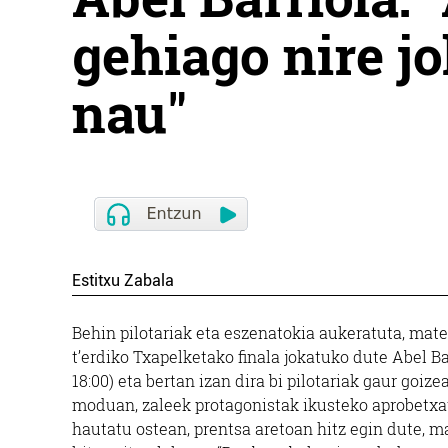
gehiago nire j
nau"
Estitxu Zabala
Behin pilotariak eta eszenatokia aukeratuta, mater
t’erdiko Txapelketako finala jokatuko dute Abel Ba
18:00) eta bertan izan dira bi pilotariak gaur goi
moduan, zaleek protagonistak ikusteko aprobetxat
hautatu ostean, prentsa aretoan hitz egin dute, ma