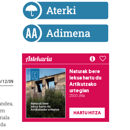
Astekaria
Naturak bere
lekua hartu du
0
/
12
/
09
Artikutzako
urtegian
2.500 zkia.
u
gandea,
den
HARTU HITZA
riala
 da