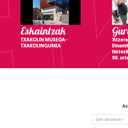
Eskaintzak
Gure
TXAKOLIN MUSEOA-
'Atzera
TXAKOLINGUNEA
Dinamit
histor
90. ur
As