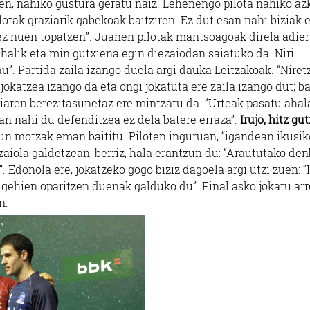
en, nahiko gustura geratu naiz. Lehenengo pilota nahiko az
lotak graziarik gabekoak baitziren. Ez dut esan nahi biziak 
a ez nuen topatzen”. Juanen pilotak mantsoagoak direla adier
ahalik eta min gutxiena egin diezaiodan saiatuko da. Niri
”. Partida zaila izango duela argi dauka Leitzakoak. “Niret
jokatzea izango da eta ongi jokatuta ere zaila izango dut; b
toiaren berezitasunetaz ere mintzatu da. “Urteak pasatu ahal
an nahi du defenditzea ez dela batere erraza”.
Irujo, hitz gu
zun motzak eman baititu. Piloten inguruan, “igandean ikusik
zaiola galdetzean, berriz, hala erantzun du: “Araututako de
”. Edonola ere, jokatzeko gogo biziz dagoela argi utzi zuen: “
gehien oparitzen duenak galduko du”. Final asko jokatu arr
n.