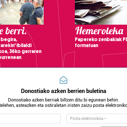
 berri.
Hemeroteka
 begira,
Papereko zenbakiak P
arekin' ibilaldi
formatuan
ikoa, 36ko gerraren
teurrenean
Donostiako azken berrien buletina
Donostiako azken berriak biltzen ditu bi egunean behin.
telehen, asteazken eta ostiraletan iristen zaizu posta elektroniko