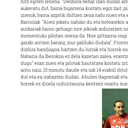
hitz egiten lehena. “Denbora behar izan dudan arr
aukeratu dut, baina bigarrena kostatu egin zait, pi
zirenik, baina azpitik ibiltzen zena nahi nuen et
Barriolak. “Airez jokatu nahiko du eta botearekin 
aurkariak baino gehiago nire jokoak arduratzen nau
momentuko pilotari onena da. Nire giltzarria ongi 
gaizki aritzen banaiz, ziur galduko dudala”. Fron
dizdira handiagoa hartzen du lurrak eta horrek es
Nabaria da Iberokoa ez dela kazetari zalea, erant
dugu” esan zuen eta pilotak hautatzea kostatu zit
aritu naiz, 15 minutu daude eta nik 14 erabili ditut
dut eta ea irabazten dudan. Ahulen dagoenak eta 
horrek ez dioela urduritasuna kentzen onartu zue