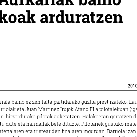
okoak arduratzen
201
iala baino ez zen falta partidarako guztia prest izateko. La
rriolak eta Juan Martinez Irujok Atano III.a pilotalekuan (i
zean, hitzordurako pilotak aukeratzen. Halakoetan gertatzen 
u dute eta harmailak bete dituzte. Pilotariek gustuko mate
terialaren eta iristear den finalaren inguruan. Barriola izan