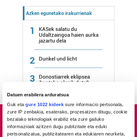
Azken egunetako irakurrienak
1
KASek salatu du
Udaltzaingoa haien aurka
jazartu dela
2
Dunkel und licht
3
Donostiarrek eklipsea
ikusteko planik dute?
Datuen erabilera arduratsua
Guk eta
gure 1022 kideek
sure informacio pertsonala,
zure IP zenbakia, esaterako, prozesatzen ditugu, cookie
bezalako teknologiak erabiliz eta zure gailuko
informazioak azitzen dugu publizitate eta eduki
pertsonalizatua, publizitatearen eta edukiaren neurketa,