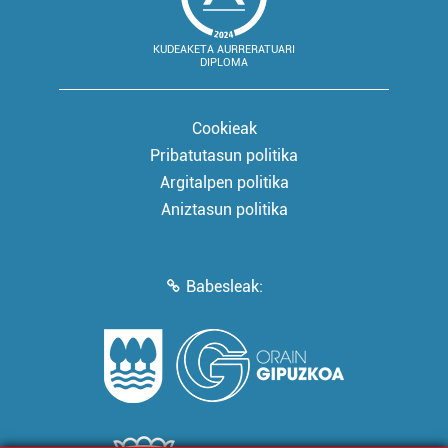
KUDEAKETA AURRERATUARI
DIPLOMA
Cookieak
Pribatutasun politika
Argitalpen politika
Aniztasun politika
Babesleak: