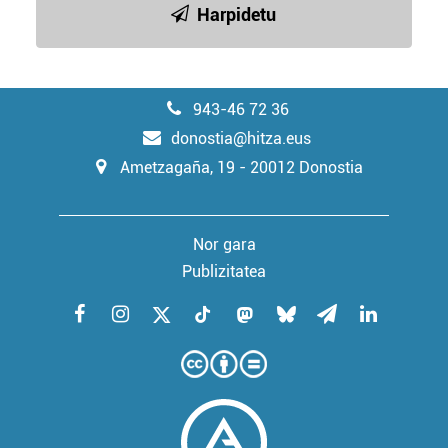
baliatzen gara. Ohar hau onartuz gero, teknologia hori
Harpidetu
erabiltzeko baimen esplizitua ematen diguzu.
Gehiago
irakurri
943-46 72 36
donostia@hitza.eus
Ametzagaña, 19 - 20012 Donostia
Nor gara
Publizitatea