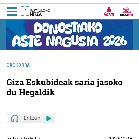
Sartu
OROKORRA
Giza Eskubideak saria jasoko
du Hegaldik
Irutxuloko Hitza