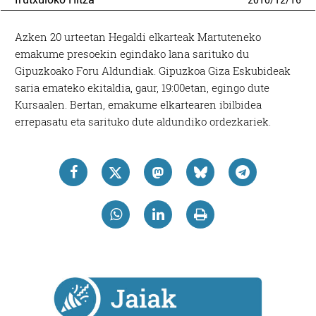
2010
/
12
/
16
Azken 20 urteetan Hegaldi elkarteak Martuteneko
emakume presoekin egindako lana sarituko du
Gipuzkoako Foru Aldundiak. Gipuzkoa Giza Eskubideak
saria emateko ekitaldia, gaur, 19:00etan, egingo dute
Kursaalen. Bertan, emakume elkartearen ibilbidea
errepasatu eta sarituko dute aldundiko ordezkariek.