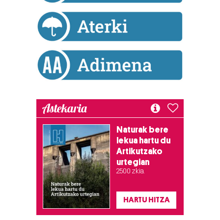
Astekaria
Naturak bere
lekua hartu du
Artikutzako
urtegian
2.500 zkia.
HARTU HITZA