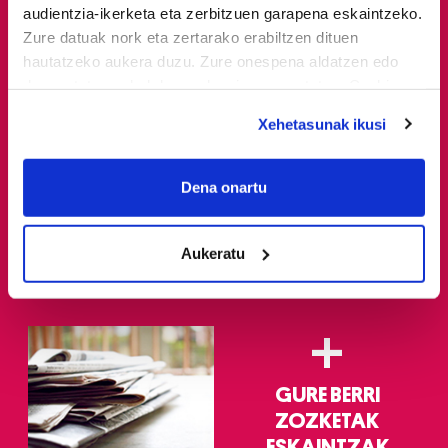
audientzia-ikerketa eta zerbitzuen garapena eskaintzeko.
Zure datuak nork eta zertarako erabiltzen dituen
hautatzeko aukera duzu. Zure onespena aldatzen edo
deuseztatzen ahal duzu edozein momentutan, Cookie
deklaraziotik edo Privacy triggerean klikatuz.
Xehetasunak ikusi
If you allow, we would also like to:
Eskaintzak
Gure berri.
Collect information about your geographical
Dena onartu
SANTIMAMIÑE
'Atzera begira,
location which can be accurate to within several
Dinamitarekin' ibilaldi
meters
historikoa, 36ko
Aukeratu
Identify your device by actively scanning it for
gerraren 90.
specific characteristics (fingerprinting)
urteurrenean
Find out more about how your personal data is processed
+
and set your preferences in the
details section
.
Guk eta gure bazkideek zure datu pertsonalak
GURE BERRI
prozesatzen ditugu, zure IP zenbakia, besteak beste,
ZOZKETAK
teknologia erabiliz, cookieak adibidez, iragarki eta eduki
ESKAINTZAK