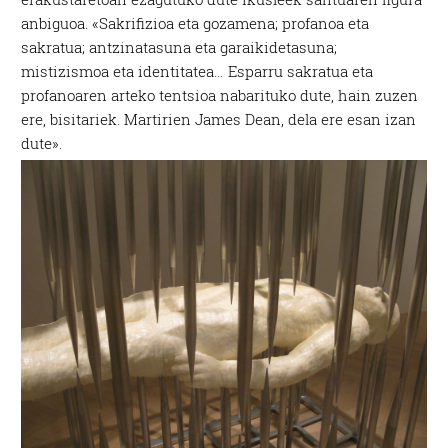
anbiguoa. «Sakrifizioa eta gozamena; profanoa eta
sakratua; antzinatasuna eta garaikidetasuna;
mistizismoa eta identitatea… Esparru sakratua eta
profanoaren arteko tentsioa nabarituko dute, hain zuzen
ere, bisitariek. Martirien James Dean, dela ere esan izan
dute».