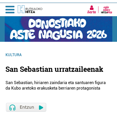
Sartu
KULTURA
San Sebastian urratzaileenak
San Sebastian, hiriaren zaindaria eta santuaren figura
da Kubo aretoko erakusketa berriaren protagonista