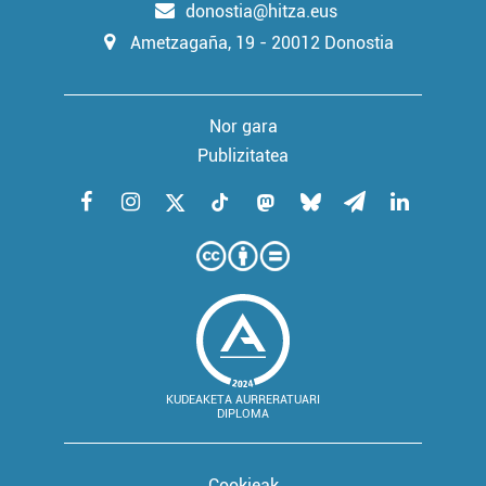
donostia@hitza.eus
Ametzagaña, 19 - 20012 Donostia
Nor gara
Publizitatea
KUDEAKETA AURRERATUARI
DIPLOMA
Cookieak