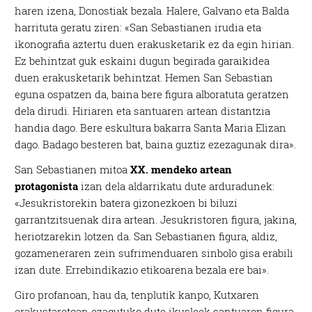
haren izena, Donostiak bezala. Halere, Galvano eta Balda
harrituta geratu ziren: «San Sebastianen irudia eta
ikonografia aztertu duen erakusketarik ez da egin hirian.
Ez behintzat guk eskaini dugun begirada garaikidea
duen erakusketarik behintzat. Hemen San Sebastian
eguna ospatzen da, baina bere figura alboratuta geratzen
dela dirudi. Hiriaren eta santuaren artean distantzia
handia dago. Bere eskultura bakarra Santa Maria Elizan
dago. Badago besteren bat, baina guztiz ezezagunak dira».
San Sebastianen mitoa
XX. mendeko artean
protagonista
izan dela aldarrikatu dute arduradunek:
«Jesukristorekin batera gizonezkoen bi biluzi
garrantzitsuenak dira artean. Jesukristoren figura, jakina,
heriotzarekin lotzen da. San Sebastianen figura, aldiz,
gozameneraren zein sufrimenduaren sinbolo gisa erabili
izan dute. Errebindikazio etikoarena bezala ere bai».
Giro profanoan, hau da, tenplutik kanpo, Kutxaren
erakustaretoan ezagutuko dute ikusleek santuaren figura