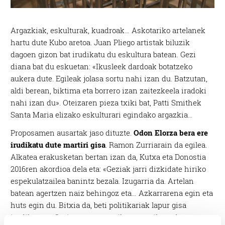
Argazkiak, eskulturak, kuadroak… Askotariko artelanek
hartu dute Kubo aretoa. Juan Pliego artistak biluzik
dagoen gizon bat irudikatu du eskultura batean. Gezi
diana bat du eskuetan: «Ikusleek dardoak botatzeko
aukera dute. Egileak jolasa sortu nahi izan du. Batzutan,
aldi berean, biktima eta borrero izan zaitezkeela iradoki
nahi izan du». Oteizaren pieza txiki bat, Patti Smithek
Santa Maria elizako eskulturari egindako argazkia…
Proposamen ausartak jaso dituzte.
Odon Elorza bera ere
irudikatu dute martiri gisa
. Ramon Zurriarain da egilea.
Alkatea erakusketan bertan izan da, Kutxa eta Donostia
2016ren akordioa dela eta: «Geziak jarri dizkidate hiriko
espekulatzailea banintz bezala. Izugarria da. Artelan
batean agertzen naiz behingoz eta… Azkarrarena egin eta
huts egin du. Bitxia da, beti politikariak lapur gisa
irudikatzea. Oraingoan ere topikoa errepikatu da.