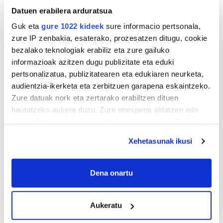
Artistari eskertzen diot horrela irudikatzeagatik, zer
Datuen erabilera arduratsua
egingo diot ba».
Guk eta
gure 1022 kideek
sure informacio pertsonala,
zure IP zenbakia, esaterako, prozesatzen ditugu, cookie
bezalako teknologiak erabiliz eta zure gailuko
informazioak azitzen dugu publizitate eta eduki
pertsonalizatua, publizitatearen eta edukiaren neurketa,
audientzia-ikerketa eta zerbitzuen garapena eskaintzeko.
Zure datuak nork eta zertarako erabiltzen dituen
hautatzeko aukera duzu. Zure onespena aldatzen edo
deuseztatzen ahal duzu edozein momentutan, Cookie
deklaraziotik edo Privacy triggerean klikatuz.
Xehetasunak ikusi
If you allow, we would also like to:
Collect information about your geographical
Dena onartu
location which can be accurate to within several
meters
Aukeratu
Identify your device by actively scanning it for
specific characteristics (fingerprinting)