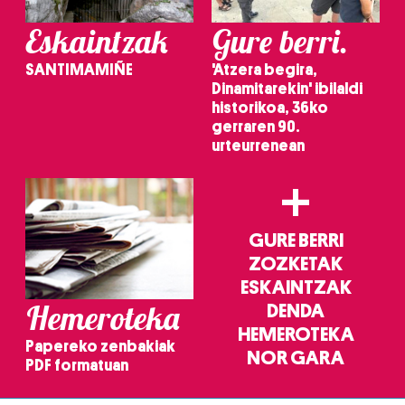
Eskaintzak
Gure berri.
SANTIMAMIÑE
'Atzera begira,
Dinamitarekin' ibilaldi
historikoa, 36ko
gerraren 90.
urteurrenean
+
GURE BERRI
ZOZKETAK
ESKAINTZAK
Hemeroteka
DENDA
HEMEROTEKA
Papereko zenbakiak
NOR GARA
PDF formatuan