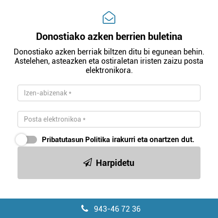
Donostiako azken berrien buletina
Donostiako azken berriak biltzen ditu bi egunean behin.
Astelehen, asteazken eta ostiraletan iristen zaizu posta
elektronikora.
Pribatutasun Politika
irakurri eta onartzen dut.
Harpidetu
943-46 72 36