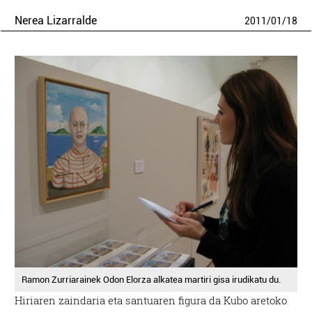
Nerea Lizarralde
2011
/
01
/
18
Ramon Zurriarainek Odon Elorza alkatea martiri gisa irudikatu du.
Hiriaren zaindaria eta santuaren figura da Kubo aretoko