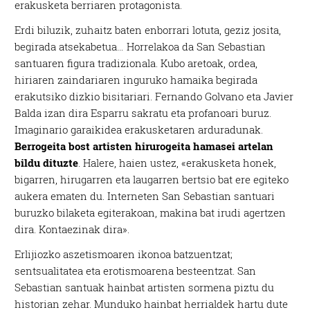
erakusketa berriaren protagonista.
Erdi biluzik, zuhaitz baten enborrari lotuta, geziz josita,
begirada atsekabetua… Horrelakoa da San Sebastian
santuaren figura tradizionala. Kubo aretoak, ordea,
hiriaren zaindariaren inguruko hamaika begirada
erakutsiko dizkio bisitariari. Fernando Golvano eta Javier
Balda izan dira Esparru sakratu eta profanoari buruz.
Imaginario garaikidea erakusketaren arduradunak.
Berrogeita bost artisten hirurogeita hamasei artelan
bildu dituzte
. Halere, haien ustez, «erakusketa honek,
bigarren, hirugarren eta laugarren bertsio bat ere egiteko
aukera ematen du. Interneten San Sebastian santuari
buruzko bilaketa egiterakoan, makina bat irudi agertzen
dira. Kontaezinak dira».
Erlijiozko aszetismoaren ikonoa batzuentzat;
sentsualitatea eta erotismoarena besteentzat. San
Sebastian santuak hainbat artisten sormena piztu du
historian zehar. Munduko hainbat herrialdek hartu dute