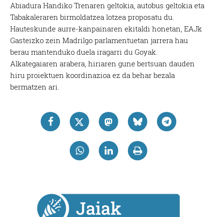
Abiadura Handiko Trenaren geltokia, autobus geltokia eta
Tabakaleraren birmoldatzea lotzea proposatu du.
Hauteskunde aurre-kanpainaren ekitaldi honetan, EAJk
Gasteizko zein Madrilgo parlamentuetan jarrera hau
berau mantenduko duela iragarri du Goyak.
Alkategaiaren arabera, hiriaren gune bertsuan dauden
hiru proiektuen koordinazioa ez da behar bezala
bermatzen ari.