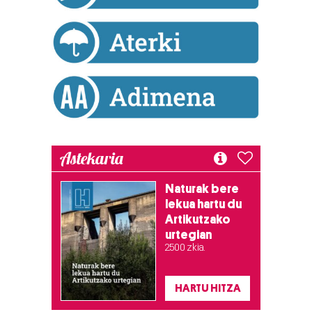
Astekaria
Naturak bere
lekua hartu du
Artikutzako
urtegian
2.500 zkia.
HARTU HITZA