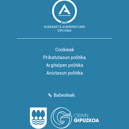
KUDEAKETA AURRERATUARI
DIPLOMA
Cookieak
Pribatutasun politika
Argitalpen politika
Aniztasun politika
Babesleak: