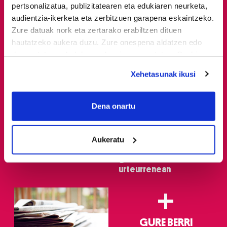
pertsonalizatua, publizitatearen eta edukiaren neurketa,
audientzia-ikerketa eta zerbitzuen garapena eskaintzeko.
Zure datuak nork eta zertarako erabiltzen dituen
hautatzeko aukera duzu. Zure onespena aldatzen edo
deuseztatzen ahal duzu edozein momentutan, Cookie
deklaraziotik edo Privacy triggerean klikatuz.
Xehetasunak ikusi
If you allow, we would also like to:
Eskaintzak
Gure berri.
Collect information about your geographical
Dena onartu
location which can be accurate to within several
LA ENCARTADA
'Atzera begira,
meters
FABRIKA-MUSEOA
Dinamitarekin' ibilaldi
Aukeratu
Identify your device by actively scanning it for
historikoa, 36ko
specific characteristics (fingerprinting)
gerraren 90.
Find out more about how your personal data is processed
urteurrenean
and set your preferences in the
details section
.
+
Guk eta gure bazkideek zure datu pertsonalak
prozesatzen ditugu, zure IP zenbakia, besteak beste,
GURE BERRI