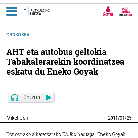
Sartu
OROKORRA
AHT eta autobus geltokia
Tabakalerarekin koordinatzea
eskatu du Eneko Goyak
Mikel Goñi
2011
/
01
/
25
Donostiako alkatetzarako EAJko hautagai Eneko Goyak