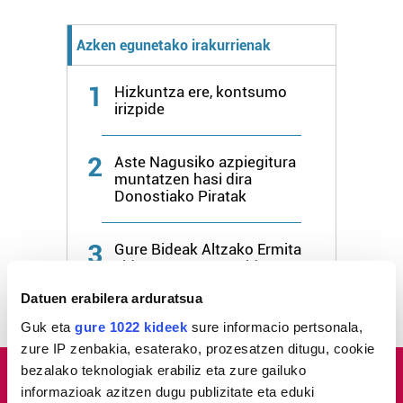
Azken egunetako irakurrienak
1
Hizkuntza ere, kontsumo
irizpide
2
Aste Nagusiko azpiegitura
muntatzen hasi dira
Donostiako Piratak
3
Gure Bideak Altzako Ermita
aldaparen egoera aldatu
dezan eskatu dio udalari
Datuen erabilera arduratsua
Guk eta
gure 1022 kideek
sure informacio pertsonala,
zure IP zenbakia, esaterako, prozesatzen ditugu, cookie
bezalako teknologiak erabiliz eta zure gailuko
informazioak azitzen dugu publizitate eta eduki