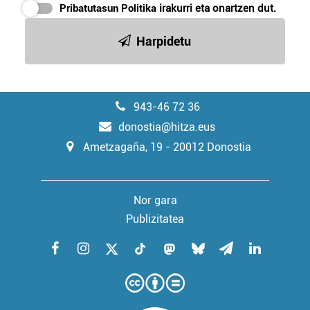
zerbitzuak hobetzeko asmoz, cookie teknologiaz
Pribatutasun Politika
irakurri eta onartzen dut.
baliatzen gara. Ohar hau onartuz gero, teknologia hori
Harpidetu
erabiltzeko baimen esplizitua ematen diguzu.
Gehiago
irakurri
943-46 72 36
donostia@hitza.eus
Ametzagaña, 19 - 20012 Donostia
Nor gara
Publizitatea