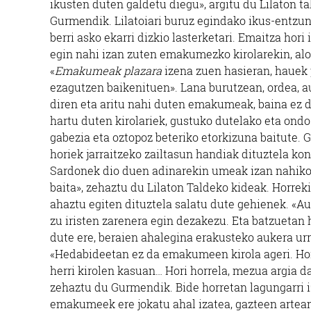
ikusten duten galdetu diegu», argitu du Lilaton t
Gurmendik. Lilatoiari buruz egindako ikus-entzun
berri asko ekarri dizkio lasterketari. Emaitza hori 
egin nahi izan zuten emakumezko kirolarekin, al
«
Emakumeak plazara
izena zuen hasieran, hauek 
ezagutzen baikenituen». Lana burutzean, ordea, au
diren eta aritu nahi duten emakumeak, baina ez d
hartu duten kirolariek, gustuko dutelako eta ondo
gabezia eta oztopoz beteriko etorkizuna baitute.
horiek jarraitzeko zailtasun handiak dituztela ko
Sardonek dio duen adinarekin umeak izan nahiko li
baita», zehaztu du Lilaton Taldeko kideak. Horreki
ahaztu egiten dituztela salatu dute gehienek. «Aur
zu iristen zarenera egin dezakezu. Eta batzuetan 
dute ere, beraien ahalegina erakusteko aukera ur
«Hedabideetan ez da emakumeen kirola ageri. Horr
herri kirolen kasuan… Hori horrela, mezua argia d
zehaztu du Gurmendik. Bide horretan lagungarri
emakumeek ere jokatu ahal izatea, gazteen artean