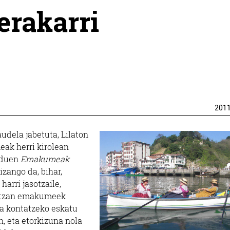
erakarri
201
dela jabetuta, Lilaton
ak herri kirolean
n duen
Emakumeak
zango da, bihar,
harri jasotzaile,
biltzan emakumeek
na kontatzeko eskatu
n, eta etorkizuna nola