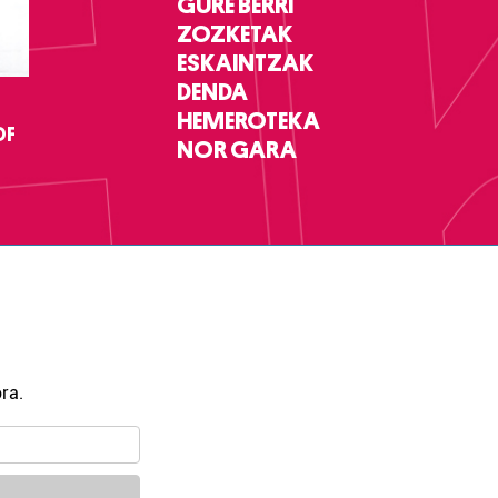
GURE BERRI
ZOZKETAK
ESKAINTZAK
DENDA
HEMEROTEKA
DF
NOR GARA
ra.