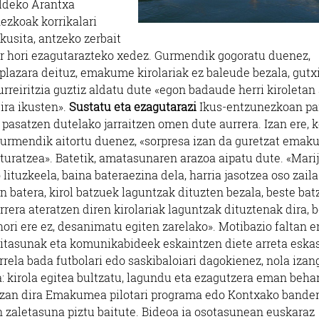
aldeko Arantxa
ezkoak korrikalari
ikusita, antzeko zerbait
or hori ezagutarazteko xedez. Gurmendik gogoratu duenez,
plazara deituz, emakume kirolariak ez baleude bezala, gutx
rreiritzia guztiz aldatu dute «egon badaude herri kiroletan 
ira ikusten».
Sustatu eta ezagutarazi
Ikus-entzunezkoan pa
 pasatzen dutelako jarraitzen omen dute aurrera. Izan ere, k
 Gurmendik aitortu duenez, «sorpresa izan da guretzat ema
nturatzea». Batetik, amatasunaren arazoa aipatu dute. «Mari
tuzkeela, baina bateraezina dela, harria jasotzea oso zaila
n batera, kirol batzuek laguntzak dituzten bezala, beste ba
rera ateratzen diren kirolariak laguntzak dituztenak dira, 
hori ere ez, desanimatu egiten zarelako». Motibazio faltan e
ritasunak eta komunikabideek eskaintzen diete arreta eska
ela bada futbolari edo saskibaloiari dagokienez, nola izan
a: kirola egitea bultzatu, lagundu eta ezagutzera eman behar
 izan dira Emakumea pilotari programa edo Kontxako bande
 zaletasuna piztu baitute. Bideoa ia osotasunean euskaraz