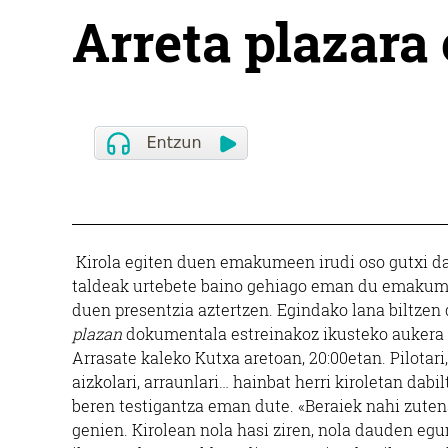
Arreta plazara 
Kirola egiten duen emakumeen irudi oso gutxi dau
taldeak urtebete baino gehiago eman du emakume
duen presentzia aztertzen. Egindako lana biltze
plazan
dokumentala estreinakoz ikusteko aukera i
Arrasate kaleko Kutxa aretoan, 20:00etan. Pilotari, 
aizkolari, arraunlari… hainbat herri kiroletan da
beren testigantza eman dute. «Beraiek nahi zute
genien. Kirolean nola hasi ziren, nola dauden egu