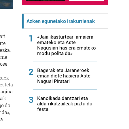
Azken egunetako irakurrienak
i
ari
1
«Jaia ikasturteari amaiera
emateko eta Aste
rte
Nagusiari hasiera emateko
ezka,
modu polita da»
kume
jose
2
Bagerak eta Jaraneroek
eman diote hasiera Aste
tzuek
Nagusi Piratari
bestela
ragina
3
Kanoikada dantzari eta
sak.
aldarrikatzaileak piztu du
go da
festa
 da»,
ra