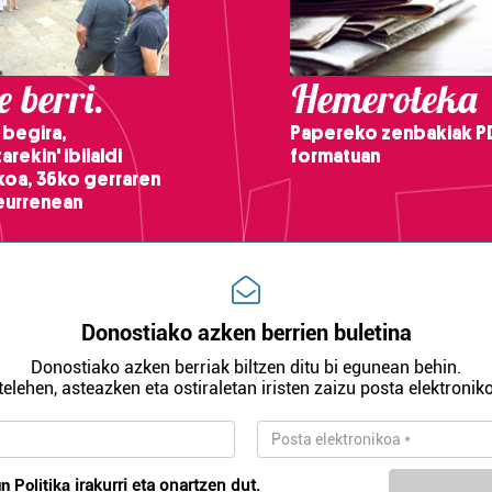
 berri.
Hemeroteka
 begira,
Papereko zenbakiak P
arekin' ibilaldi
formatuan
ikoa, 36ko gerraren
teurrenean
Donostiako azken berrien buletina
Donostiako azken berriak biltzen ditu bi egunean behin.
telehen, asteazken eta ostiraletan iristen zaizu posta elektroniko
n Politika
irakurri eta onartzen dut.