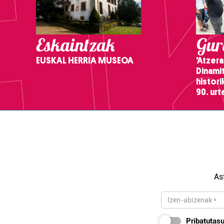
Eskaintzak
Gure
EUSKAL HERRIA MUSEOA
'Atzera
Dinamit
histor
90. ur
As
Pribatutasu