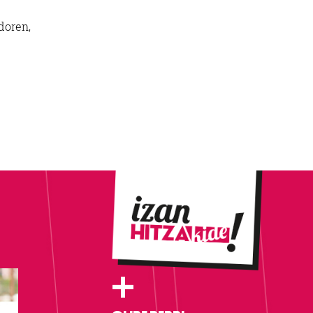
doren,
+