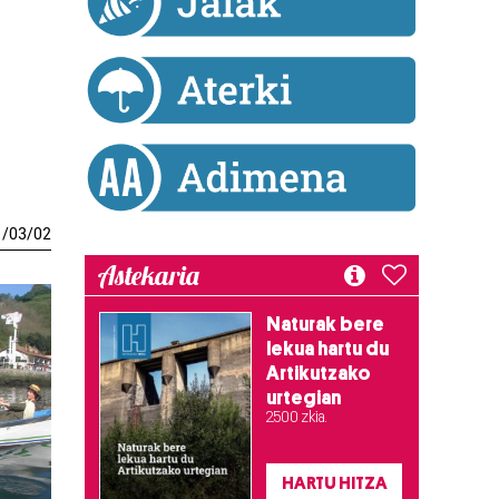
1
/
03
/
02
Astekaria
Naturak bere
lekua hartu du
Artikutzako
urtegian
2.500 zkia.
HARTU HITZA