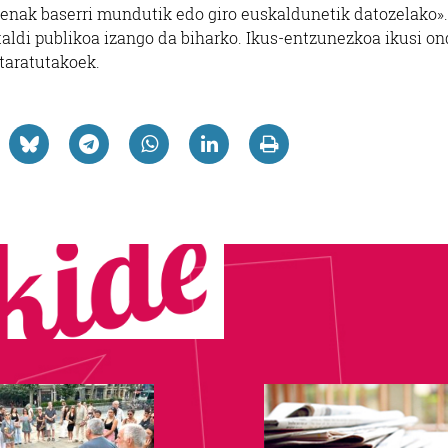
hienak baserri mundutik edo giro euskaldunetik datozelako».
taldi publikoa izango da biharko. Ikus-entzunezkoa ikusi on
rtaratutakoek.