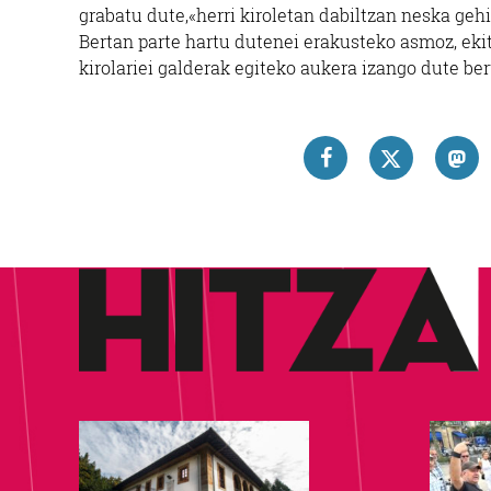
grabatu dute,«herri kiroletan dabiltzan neska ge
Bertan parte hartu dutenei erakusteko asmoz, eki
kirolariei galderak egiteko aukera izango dute be