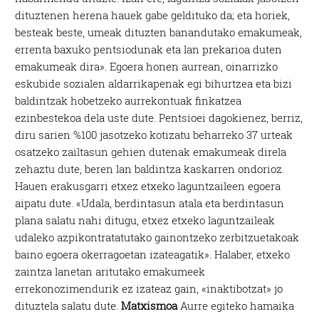
dituztenen herena hauek gabe geldituko da; eta horiek,
besteak beste, umeak dituzten banandutako emakumeak,
errenta baxuko pentsiodunak eta lan prekarioa duten
emakumeak dira». Egoera honen aurrean, oinarrizko
eskubide sozialen aldarrikapenak egi bihurtzea eta bizi
baldintzak hobetzeko aurrekontuak finkatzea
ezinbestekoa dela uste dute. Pentsioei dagokienez, berriz,
diru sarien %100 jasotzeko kotizatu beharreko 37 urteak
osatzeko zailtasun gehien dutenak emakumeak direla
zehaztu dute, beren lan baldintza kaskarren ondorioz.
Hauen erakusgarri etxez etxeko laguntzaileen egoera
aipatu dute. «Udala, berdintasun atala eta berdintasun
plana salatu nahi ditugu, etxez etxeko laguntzaileak
udaleko azpikontratatutako gainontzeko zerbitzuetakoak
baino egoera okerragoetan izateagatik». Halaber, etxeko
zaintza lanetan aritutako emakumeek
errekonozimendurik ez izateaz gain, «inaktibotzat» jo
dituztela salatu dute.
Matxismoa
Aurre egiteko hamaika