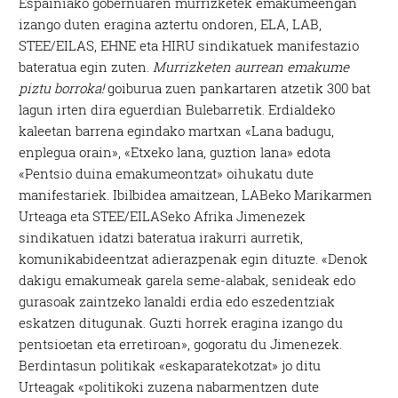
Espainiako gobernuaren murrizketek emakumeengan
izango duten eragina aztertu ondoren, ELA, LAB,
STEE/EILAS, EHNE eta HIRU sindikatuek manifestazio
bateratua egin zuten.
Murrizketen aurrean emakume
piztu borroka!
goiburua zuen pankartaren atzetik 300 bat
lagun irten dira eguerdian Bulebarretik. Erdialdeko
kaleetan barrena egindako martxan «Lana badugu,
enplegua orain», «Etxeko lana, guztion lana» edota
«Pentsio duina emakumeontzat» oihukatu dute
manifestariek. Ibilbidea amaitzean, LABeko Marikarmen
Urteaga eta STEE/EILASeko Afrika Jimenezek
sindikatuen idatzi bateratua irakurri aurretik,
komunikabideentzat adierazpenak egin dituzte. «Denok
dakigu emakumeak garela seme-alabak, senideak edo
gurasoak zaintzeko lanaldi erdia edo eszedentziak
eskatzen ditugunak. Guzti horrek eragina izango du
pentsioetan eta erretiroan», gogoratu du Jimenezek.
Berdintasun politikak «eskaparatekotzat» jo ditu
Urteagak «politikoki zuzena nabarmentzen dute