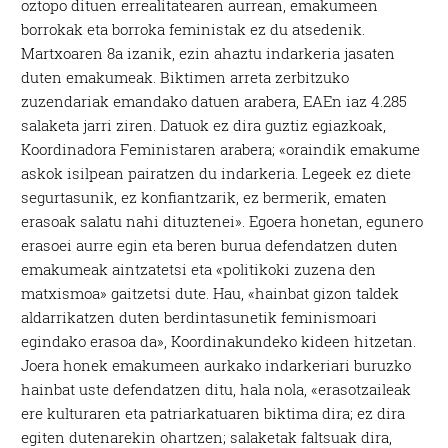
oztopo dituen errealitatearen aurrean, emakumeen
borrokak eta borroka feministak ez du atsedenik.
Martxoaren 8a izanik, ezin ahaztu indarkeria jasaten
duten emakumeak. Biktimen arreta zerbitzuko
zuzendariak emandako datuen arabera, EAEn iaz 4.285
salaketa jarri ziren. Datuok ez dira guztiz egiazkoak,
Koordinadora Feministaren arabera; «oraindik emakume
askok isilpean pairatzen du indarkeria. Legeek ez diete
segurtasunik, ez konfiantzarik, ez bermerik, ematen
erasoak salatu nahi dituztenei». Egoera honetan, egunero
erasoei aurre egin eta beren burua defendatzen duten
emakumeak aintzatetsi eta «politikoki zuzena den
matxismoa» gaitzetsi dute. Hau, «hainbat gizon taldek
aldarrikatzen duten berdintasunetik feminismoari
egindako erasoa da», Koordinakundeko kideen hitzetan.
Joera honek emakumeen aurkako indarkeriari buruzko
hainbat uste defendatzen ditu, hala nola, «erasotzaileak
ere kulturaren eta patriarkatuaren biktima dira; ez dira
egiten dutenarekin ohartzen; salaketak faltsuak dira,