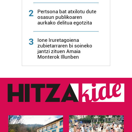
irakurri
2
Pertsona bat atxilotu dute
osasun publikoaren
aurkako delitua egotzita
3
Ione Iruretagoiena
zubietarraren bi soineko
jantzi zituen Amaia
Monterok Illunben