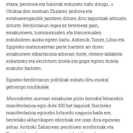
etxea, pentsioa eta haurrak eskuratu nahi ditugu…».
Ohikoa den moduan Elizaren jarduna eta
estatuarengandik jasotzen dituen diru laguntzak arbuiatu
dituzte. Berdintasun legea ez betetzeaz gain,
emakumeen, homosexualen eta transexualen
eskubideen aurka egiten baitu. Azkenik, Tunez, Libia eta
Egiptoko matxinadetan parte hartzen ari diren
emakumeei elkartasuna adierazi diete, «botere aldaketa
eskatzeko eta existitzen direla eta gogor egiten dutela
erakutsi baitute».
Egiazko berdintasun politikak eskatu ditu euskal
gehiengo sindikalak
Murrizketen aurrean emakume piztu borroka!
leloarekin
manifestazioa egin dute 300 bat lagunek Iluntzeko
manifestazioa eguneko hitzordu nagusia bada ere,
bestelako aldarrikapen ekintzak ere izan dira egunean
zehar. Antzoki Zaharrean pentsioen erreformak eta