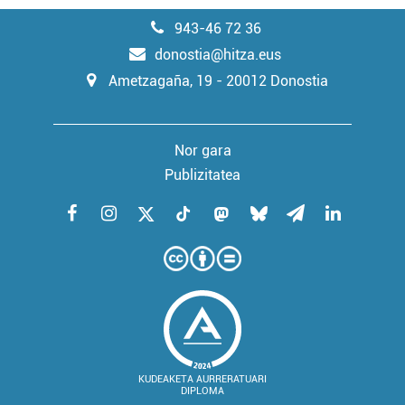
943-46 72 36
donostia@hitza.eus
Ametzagaña, 19 - 20012 Donostia
Nor gara
Publizitatea
KUDEAKETA AURRERATUARI
DIPLOMA