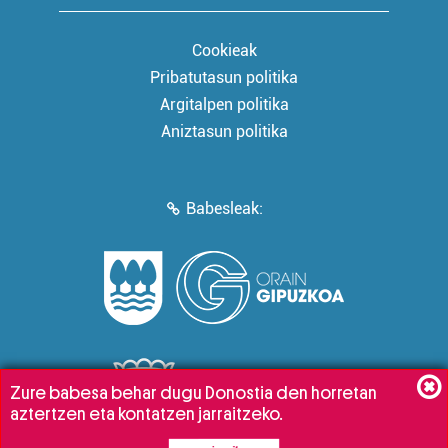
Cookieak
Pribatutasun politika
Argitalpen politika
Aniztasun politika
Babesleak:
Zure babesa behar dugu Donostia den horretan
aztertzen eta kontatzen jarraitzeko.