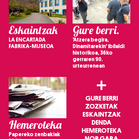
Eskaintzak
Gure berri.
LA ENCARTADA
'Atzera begira,
FABRIKA-MUSEOA
Dinamitarekin' ibilaldi
historikoa, 36ko
gerraren 90.
urteurrenean
+
GURE BERRI
ZOZKETAK
ESKAINTZAK
Hemeroteka
DENDA
HEMEROTEKA
Papereko zenbakiak
NOR GARA