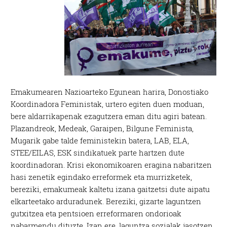
Emakumearen Nazioarteko Egunean harira, Donostiako
Koordinadora Feministak, urtero egiten duen moduan,
bere aldarrikapenak ezagutzera eman ditu agiri batean.
Plazandreok, Medeak, Garaipen, Bilgune Feminista,
Mugarik gabe talde feministekin batera, LAB, ELA,
STEE/EILAS, ESK sindikatuek parte hartzen dute
koordinadoran. Krisi ekonomikoaren eragina nabaritzen
hasi zenetik egindako erreformek eta murrizketek,
bereziki, emakumeak kaltetu izana gaitzetsi dute aipatu
elkarteetako arduradunek. Bereziki, gizarte laguntzen
gutxitzea eta pentsioen erreformaren ondorioak
nabarmendu dituzte. Izan ere, laguntza sozialak jasotzen