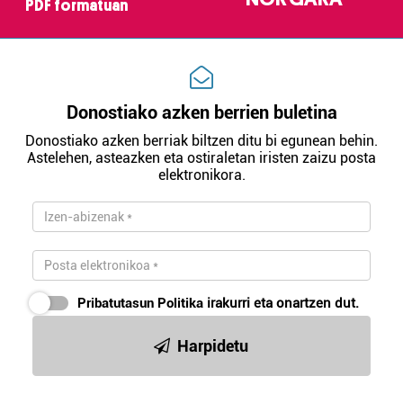
PDF formatuan
Donostiako azken berrien buletina
Donostiako azken berriak biltzen ditu bi egunean behin.
Astelehen, asteazken eta ostiraletan iristen zaizu posta
elektronikora.
Pribatutasun Politika
irakurri eta onartzen dut.
Harpidetu