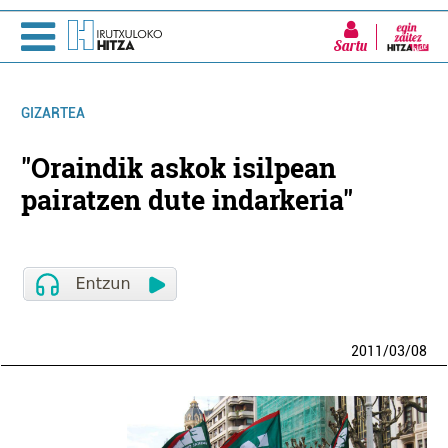
Sartu
GIZARTEA
"Oraindik askok isilpean
pairatzen dute indarkeria"
2011
/
03
/
08