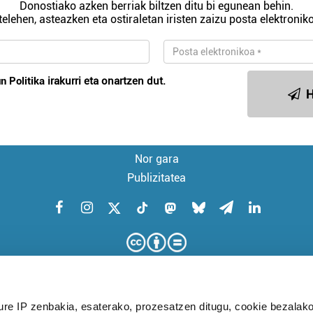
Donostiako azken berriak biltzen ditu bi egunean behin.
telehen, asteazken eta ostiraletan iristen zaizu posta elektroniko
n Politika
irakurri eta onartzen dut.
H
Nor gara
Publizitatea
ure IP zenbakia, esaterako, prozesatzen ditugu, cookie bezalako