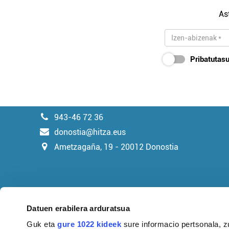
As
Pribatutasu
943-46 72 36
donostia@hitza.eus
Ametzagaña, 19 - 20012 Donostia
Datuen erabilera arduratsua
Guk eta
gure 1022 kideek
sure informacio pertsonala, z