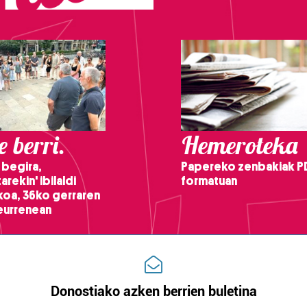
 berri.
Hemeroteka
 begira,
Papereko zenbakiak P
arekin' ibilaldi
formatuan
ikoa, 36ko gerraren
teurrenean
Donostiako azken berrien buletina