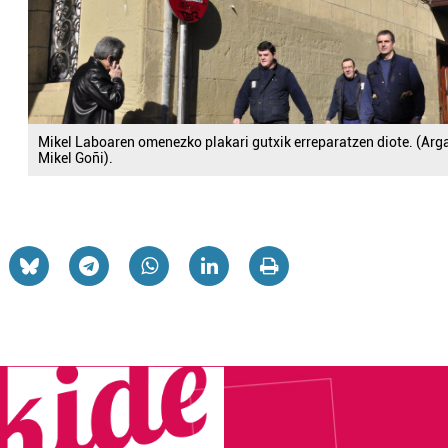
Mikel Laboaren omenezko plakari gutxik erreparatzen diote. (Arg
Mikel Goñi).