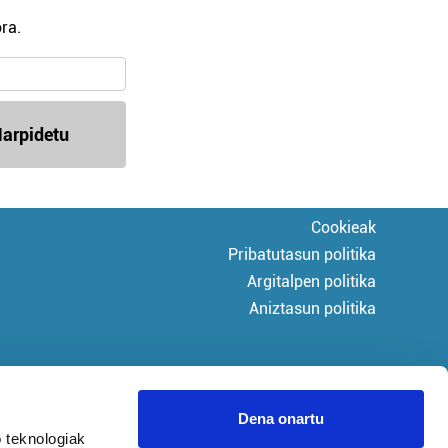
ra.
arpidetu
Cookieak
Pribatutasun politika
Argitalpen politika
Aniztasun politika
Dena onartu
 teknologiak