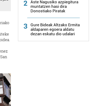
2
Aste Nagusiko azpiegitura
muntatzen hasi dira
Donostiako Piratak
riako
3
Gure Bideak Altzako Ermita
aldaparen egoera aldatu
dezan eskatu dio udalari
aiteke
bidea.
renez
o San