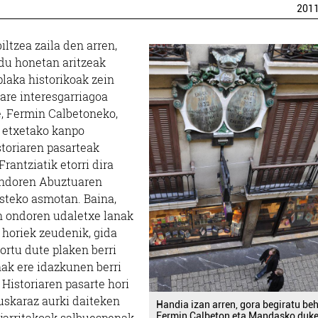
201
iltzea zaila den arren,
odu honetan aritzeak
laka historikoak zein
are interesgarriagoa
e, Fermin Calbetoneko,
 etxetako kanpo
toriaren pasarteak
rantziatik etorri dira
 ondoren Abuztuaren
isteko asmotan. Baina,
en ondoren udaletxe lanak
a horiek zeudenik, gida
tortu dute plaken berri
nak ere idazkunen berri
 Historiaren pasarte hori
euskaraz aurki daiteken
Handia izan arren, gora begiratu be
Fermin Calbeton eta Mandasko duke
jarritakoak salbuespenak