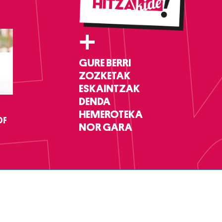
+
GURE BERRI
ZOZKETAK
ESKAINTZAK
DENDA
HEMEROTEKA
DF
NOR GARA