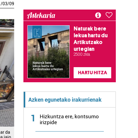
1
/
03
/
09
Astekaria
Naturak bere
lekua hartu du
Artikutzako
urtegian
2.500 zkia.
HARTU HITZA
Azken egunetako irakurrienak
1
Hizkuntza ere, kontsumo
irizpide
har da
a jaio