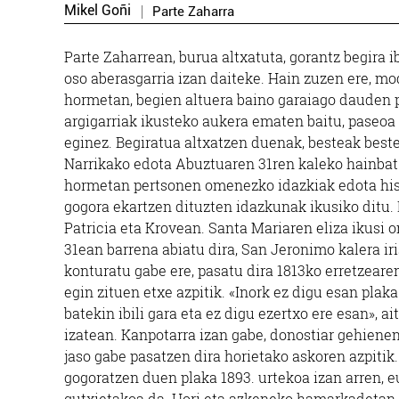
Mikel Goñi
Parte Zaharra
Parte Zaharrean, burua altxatuta, gorantz begira ib
oso aberasgarria izan daiteke. Hain zuzen ere, m
hormetan, begien altuera baino garaiago dauden p
argigarriak ikusteko aukera ematen baitu, paseoa 
eginez. Begiratua altxatzen duenak, besteak best
Narrikako edota Abuztuaren 31ren kaleko hainbat
hormetan pertsonen omenezko idazkiak edota his
gogora ekartzen dituzten idazkunak ikusiko ditu. F
Patricia eta Krovean. Santa Mariaren eliza ikusi
31ean barrena abiatu dira, San Jeronimo kalera ir
konturatu gabe ere, pasatu dira 1813ko erretzear
egin zituen etxe azpitik. «Inork ez digu esan plak
batekin ibili gara eta ez digu ezertxo ere esan», ai
izatean. Kanpotarra izan gabe, donostiar gehiene
jaso gabe pasatzen dira horietako askoren azpitik.
gogoratzen duen plaka 1893. urtekoa izan arren, 
gutxietakoa da. Hori eta azkeneko hamarkadetan 