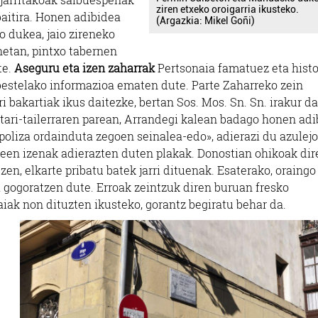
ziren etxeko oroigarria ikusteko.
baitira. Honen adibidea
(Argazkia: Mikel Goñi)
 dukea, jaio zireneko
etan, pintxo tabernen
te.
Aseguru eta izen zaharrak
Pertsonaia famatuez eta histo
bestelako informazioa ematen dute. Parte Zaharreko zein
 bakartiak ikus daitezke, bertan Sos. Mos. Sn. Sn. irakur d
tari-tailerraren parean, Arrandegi kalean badago honen adi
 poliza ordainduta zegoen seinalea-edo», adierazi du azulejo
leen izenak adierazten duten plakak. Donostian ohikoak di
en, elkarte pribatu batek jarri dituenak. Esaterako, oraing
a gogoratzen dute. Erroak zeintzuk diren buruan fresko
iak non dituzten ikusteko, gorantz begiratu behar da.