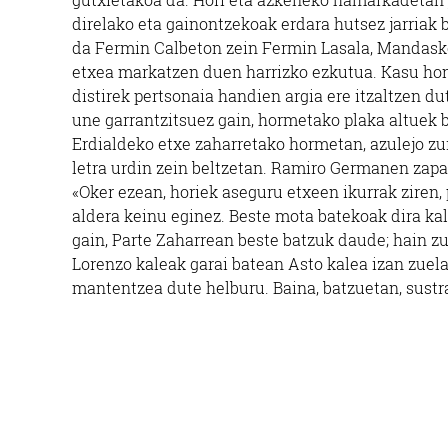
direlako eta gainontzekoak erdara hutsez jarriak 
da Fermin Calbeton zein Fermin Lasala, Mandasko
etxea markatzen duen harrizko ezkutua. Kasu hon
distirek pertsonaia handien argia ere itzaltzen du
une garrantzitsuez gain, hormetako plaka altuek 
Erdialdeko etxe zaharretako hormetan, azulejo zuri
letra urdin zein beltzetan. Ramiro Germanen zapa
«Oker ezean, horiek aseguru etxeen ikurrak ziren,
aldera keinu eginez. Beste mota batekoak dira ka
gain, Parte Zaharrean beste batzuk daude; hain zuz
Lorenzo kaleak garai batean Asto kalea izan zuel
mantentzea dute helburu. Baina, batzuetan, sustra