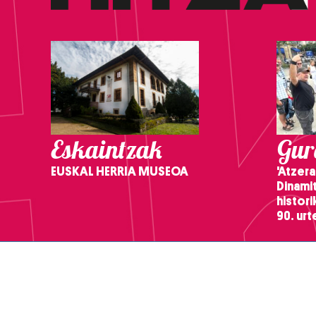
Eskaintzak
Gure
EUSKAL HERRIA MUSEOA
'Atzera
Dinamit
histor
90. ur