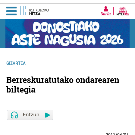
Sartu
GIZARTEA
Berreskuratutako ondarearen
biltegia