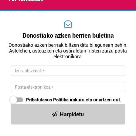
Donostiako azken berrien buletina
Donostiako azken berriak biltzen ditu bi egunean behin.
Astelehen, asteazken eta ostiraletan iristen zaizu posta
elektronikora.
Pribatutasun Politika
irakurri eta onartzen dut.
Harpidetu