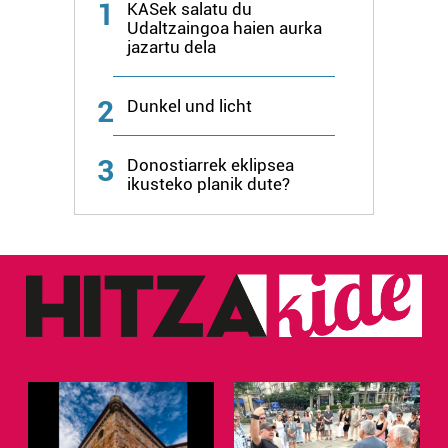
1
KASek salatu du
produktuak garatzeko. Zure datuak nork eta zertarako
Udaltzaingoa haien aurka
erabiltzen dituen hauta dezakezu.
jazartu dela
Bazkide batzuek ez dizute baimenik eskatzen, eta beren
2
Dunkel und licht
interes komertzial legitimoetan babesten dira. Ikusi gure
bazkideen zerrenda, beren ustez zein helburutarako
duten interes legitimoa eta horren aurka nola egin
3
Donostiarrek eklipsea
dezakezun ikusteko.
ikusteko planik dute?
Lortu zure datu pertsonalak prozesatzeko moduari
buruzko informazio gehiago eta ezarri zure lehentasunak
datuen atalean. Edozein unetan alda edo ken dezakezu
zure baimena Cookieen adierazpenean.
Webgune honek cookie propioak eta hirugarrenen cookie-
fitxategiak erabiltzen ditu. Zure esperientzia eta
zerbitzuak hobetzeko asmoz, cookie teknologiaz
baliatzen gara. Ohar hau onartuz gero, teknologia hori
erabiltzeko baimen esplizitua ematen diguzu.
Gehiago