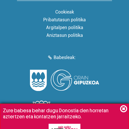
Cookieak
Pribatutasun politika
Argitalpen politika
Aniztasun politika
Babesleak:
Zure babesa behar dugu Donostia den horretan
aztertzen eta kontatzen jarraitzeko.