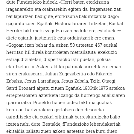
dute Fundazioko kideek. «Herri baten etorkizuna
iraganarekin eta orainarekin egiten da. Iraganaren zati
bat lapurtzen badigute, etorkizuna baldintzatuta dago»,
gogoratu zuen Egañak. Historialariaren hitzetan, Euskal
Herriko biktimek ezagutza izan badute ere, estatuek ez
diete egiarik, justiziarik ezta ordaintzarik ere eman.
«Gogoan izan behar da, azken 50 urteetan 467 euskal
herritan hil direla kontroletan metrailatuta, exekuzio
estrajudizialetan, dispertsioko istripuetan, polizia
ekintzetan…». Azken aldiko patroiak aurretik ere eman
ziren erakusgarri, Julian Zugazabeitia edo Rikardo
Zabalza, Jesus Larrañaga, Jesus Zabala, Txiki Otaegi,
Santi Brouard aipatu zituen Egañak. 1936tik 1975 artekoa
errepresioaren azterketa izango da hurrengo analisiaren
iparrorratza. Proiektu hauen bidez biktima guztiak
kontuan hartzerakoan gertatzen den desoreka
gainditzeko eta euskal biktimak berreskuratzeko balio
izatea nahi dute. Bestalde, fFundazioko lehendakariak
ekitaldia baliatu zuen azken asteetan bera buru duen