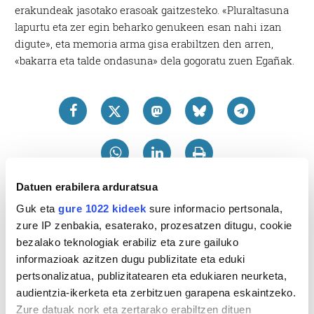
erakundeak jasotako erasoak gaitzesteko. «Pluraltasuna
lapurtu eta zer egin beharko genukeen esan nahi izan
digute», eta memoria arma gisa erabiltzen den arren,
«bakarra eta talde ondasuna» dela gogoratu zuen Egañak.
Datuen erabilera arduratsua
Guk eta
gure 1022 kideek
sure informacio pertsonala,
zure IP zenbakia, esaterako, prozesatzen ditugu, cookie
bezalako teknologiak erabiliz eta zure gailuko
informazioak azitzen dugu publizitate eta eduki
pertsonalizatua, publizitatearen eta edukiaren neurketa,
audientzia-ikerketa eta zerbitzuen garapena eskaintzeko.
Zure datuak nork eta zertarako erabiltzen dituen