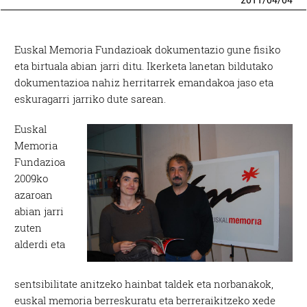
2011
/
04
/
04
Euskal Memoria Fundazioak dokumentazio gune fisiko
eta birtuala abian jarri ditu. Ikerketa lanetan bildutako
dokumentazioa nahiz herritarrek emandakoa jaso eta
eskuragarri jarriko dute sarean.
Euskal
Memoria
Fundazioa
2009ko
azaroan
abian jarri
zuten
alderdi eta
sentsibilitate anitzeko hainbat taldek eta norbanakok,
euskal memoria berreskuratu eta berreraikitzeko xede