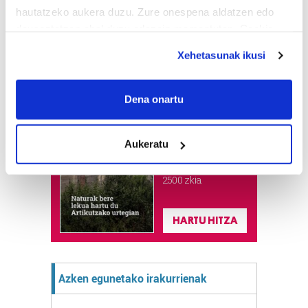
hautatzeko aukera duzu. Zure onespena aldatzen edo
deuseztatzen ahal duzu edozein momentutan, Cookie
deklaraziotik edo Privacy triggerean klikatuz.
Xehetasunak ikusi
If you allow, we would also like to:
Astekaria
Collect information about your geographical
Dena onartu
location which can be accurate to within several
Naturak bere
meters
lekua hartu du
Aukeratu
Identify your device by actively scanning it for
Artikutzako
specific characteristics (fingerprinting)
urtegian
2.500 zkia.
Find out more about how your personal data is processed
and set your preferences in the
details section
.
HARTU HITZA
Guk eta gure bazkideek zure datu pertsonalak
prozesatzen ditugu, zure IP zenbakia, besteak beste,
teknologia erabiliz, cookieak adibidez, iragarki eta eduki
Azken egunetako irakurrienak
pertsonalizatuak eskaintzeko, iragarkiak eta edukia
neurtzeko, jendeari buruzko informazioa biltzeko eta