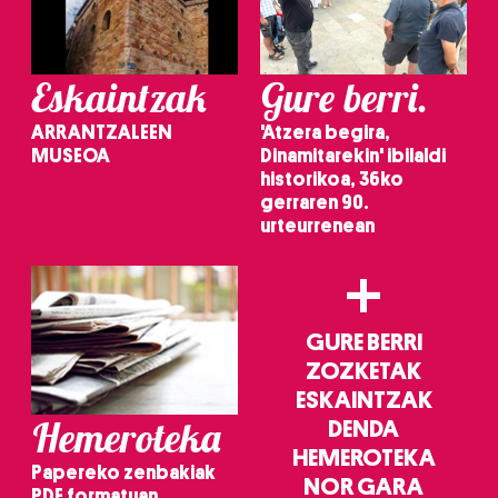
irakurri
Eskaintzak
Gure berri.
ARRANTZALEEN
'Atzera begira,
MUSEOA
Dinamitarekin' ibilaldi
historikoa, 36ko
gerraren 90.
urteurrenean
+
GURE BERRI
ZOZKETAK
ESKAINTZAK
Hemeroteka
DENDA
HEMEROTEKA
Papereko zenbakiak
NOR GARA
PDF formatuan