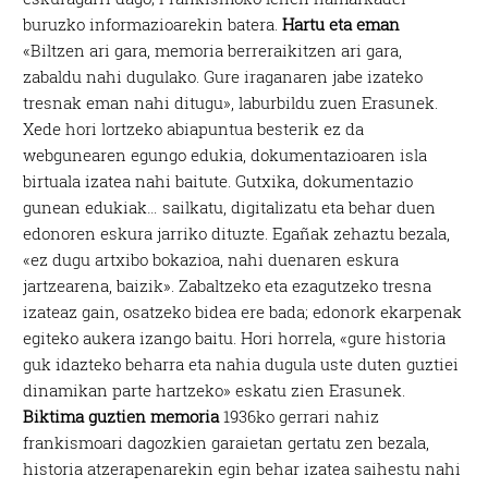
buruzko informazioarekin batera.
Hartu eta eman
«Biltzen ari gara, memoria berreraikitzen ari gara,
zabaldu nahi dugulako. Gure iraganaren jabe izateko
tresnak eman nahi ditugu», laburbildu zuen Erasunek.
Xede hori lortzeko abiapuntua besterik ez da
webgunearen egungo edukia, dokumentazioaren isla
birtuala izatea nahi baitute. Gutxika, dokumentazio
gunean edukiak… sailkatu, digitalizatu eta behar duen
edonoren eskura jarriko dituzte. Egañak zehaztu bezala,
«ez dugu artxibo bokazioa, nahi duenaren eskura
jartzearena, baizik». Zabaltzeko eta ezagutzeko tresna
izateaz gain, osatzeko bidea ere bada; edonork ekarpenak
egiteko aukera izango baitu. Hori horrela, «gure historia
guk idazteko beharra eta nahia dugula uste duten guztiei
dinamikan parte hartzeko» eskatu zien Erasunek.
Biktima guztien memoria
1936ko gerrari nahiz
frankismoari dagozkien garaietan gertatu zen bezala,
historia atzerapenarekin egin behar izatea saihestu nahi