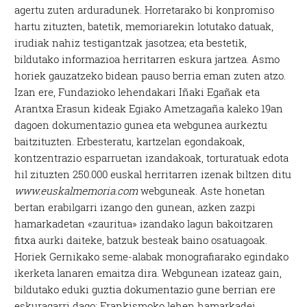
agertu zuten arduradunek. Horretarako bi konpromiso
hartu zituzten, batetik, memoriarekin lotutako datuak,
irudiak nahiz testigantzak jasotzea; eta bestetik,
bildutako informazioa herritarren eskura jartzea. Asmo
horiek gauzatzeko bidean pauso berria eman zuten atzo.
Izan ere, Fundazioko lehendakari Iñaki Egañak eta
Arantxa Erasun kideak Egiako Ametzagaña kaleko 19an
dagoen dokumentazio gunea eta webgunea aurkeztu
baitzituzten. Erbesteratu, kartzelan egondakoak,
kontzentrazio esparruetan izandakoak, torturatuak edota
hil zituzten 250.000 euskal herritarren izenak biltzen ditu
www.euskalmemoria.com
webguneak. Aste honetan
bertan erabilgarri izango den gunean, azken zazpi
hamarkadetan «zauritua» izandako lagun bakoitzaren
fitxa aurki daiteke, batzuk besteak baino osatuagoak.
Horiek Gernikako seme-alabak monografiarako egindako
ikerketa lanaren emaitza dira. Webgunean izateaz gain,
bildutako eduki guztia dokumentazio gune berrian ere
eskuragarri dago; Frankismoko lehen hamarkadei