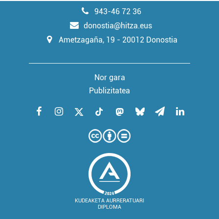
943-46 72 36
donostia@hitza.eus
Ametzagaña, 19 - 20012 Donostia
Nor gara
Publizitatea
KUDEAKETA AURRERATUARI
DIPLOMA