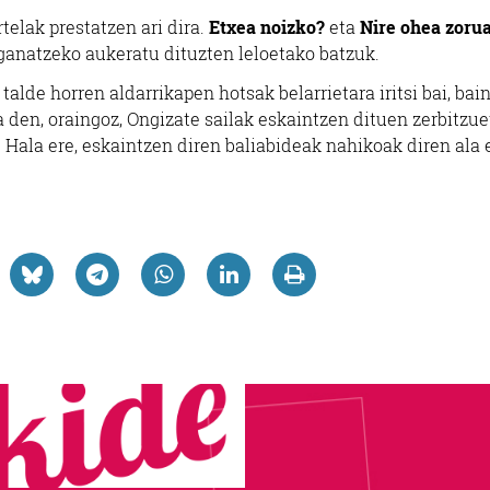
telak prestatzen ari dira.
Etxea noizko?
eta
Nire ohea zoru
eganatzeko aukeratu dituzten leloetako batzuk.
talde horren aldarrikapen hotsak belarrietara iritsi bai, bai
a den, oraingoz, Ongizate sailak eskaintzen dituen zerbitzu
 Hala ere, eskaintzen diren baliabideak nahikoak diren ala 