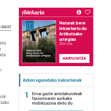
Astekaria
Naturak bere
1
/
04
/
07
lekua hartu du
Artikutzako
urtegian
aren
2.500 zkia.
z
 eta
HARTU HITZA
n
Azken egunetako irakurrienak
1
Ernai gazte antolakundeak
zuok
faxismoaren aurkako
tzako
mobilizazioa deitu du