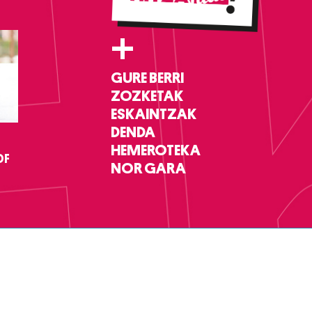
+
GURE BERRI
ZOZKETAK
ESKAINTZAK
DENDA
HEMEROTEKA
DF
NOR GARA