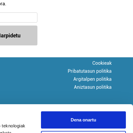
ra.
arpidetu
Cookieak
Pribatutasun politika
Argitalpen politika
Aniztasun politika
Dena onartu
 teknologiak
urketa,