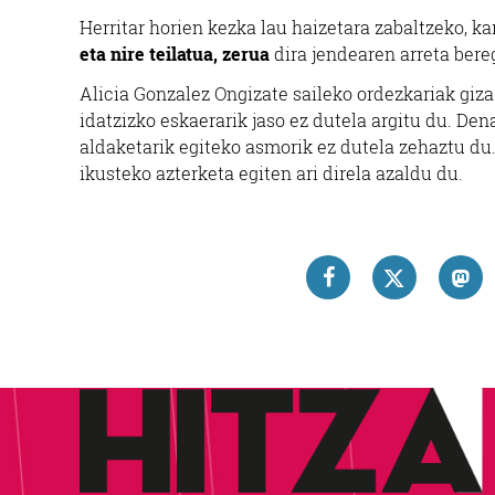
Herritar horien kezka lau haizetara zabaltzeko, kar
eta nire teilatua, zerua
dira jendearen arreta ber
Alicia Gonzalez Ongizate saileko ordezkariak giza 
idatzizko eskaerarik jaso ez dutela argitu du. Den
aldaketarik egiteko asmorik ez dutela zehaztu du.
ikusteko azterketa egiten ari direla azaldu du.