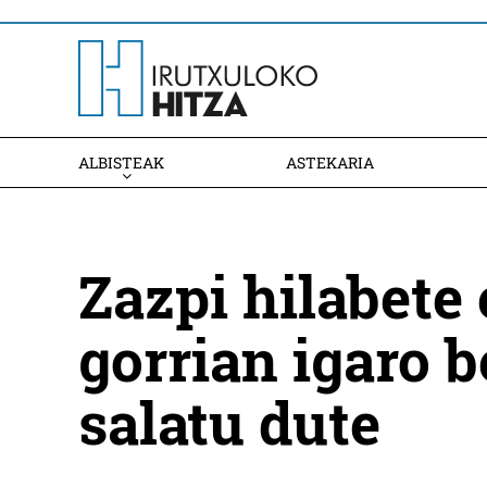
ALBISTEAK
ASTEKARIA
Zazpi hilabete 
gorrian igaro 
salatu dute