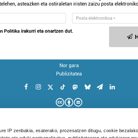
telehen, asteazken eta ostiraletan iristen zaizu posta elektroniko
n Politika
irakurri eta onartzen dut.
H
Nor gara
Publizitatea
ure IP zenbakia, esaterako, prozesatzen ditugu, cookie bezalako
itate eta eduki pertsonalizatua, publizitatearen eta edukiaren ne