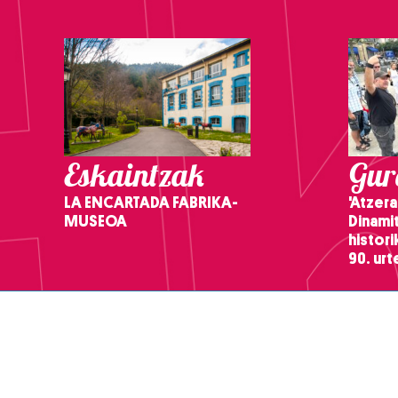
Eskaintzak
Gure
LA ENCARTADA FABRIKA-
'Atzera
MUSEOA
Dinamit
histor
90. ur