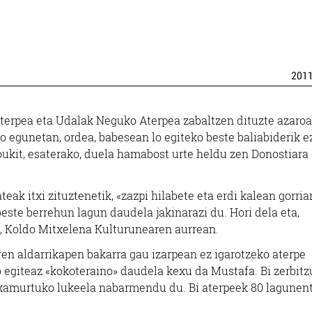
201
 aterpea eta Udalak Neguko Aterpea zabaltzen dituzte azaro
o egunetan, ordea, babesean lo egiteko beste baliabiderik e
oukit, esaterako, duela hamabost urte heldu zen Donostiara
ak itxi zituztenetik, «zazpi hilabete eta erdi kalean gorria
beste berrehun lagun daudela jakinarazi du. Hori dela eta,
n, Koldo Mitxelena Kulturunearen aurrean.
ren aldarrikapen bakarra gau izarpean ez igarotzeko aterpe
o egiteaz «kokoteraino» daudela kexu da Mustafa. Bi zerbit
 xamurtuko lukeela nabarmendu du. Bi aterpeek 80 lagunen