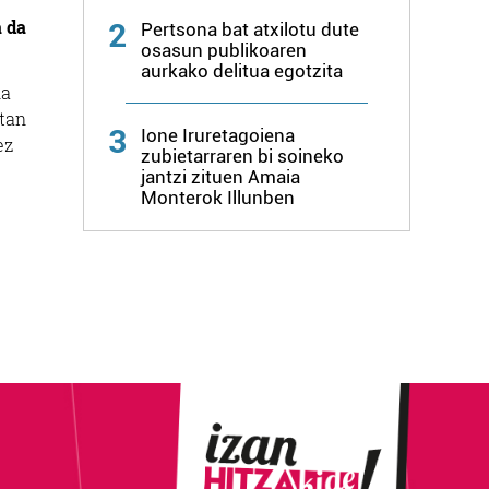
a da
2
Pertsona bat atxilotu dute
osasun publikoaren
aurkako delitua egotzita
na
etan
3
Ione Iruretagoiena
ez
zubietarraren bi soineko
jantzi zituen Amaia
Monterok Illunben