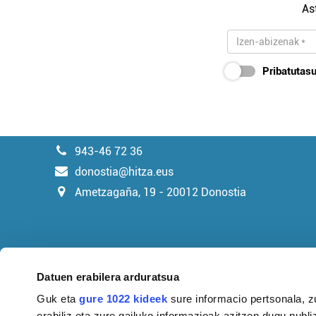
As
Pribatutasu
943-46 72 36
donostia@hitza.eus
Ametzagaña, 19 - 20012 Donostia
Datuen erabilera arduratsua
Guk eta
gure 1022 kideek
sure informacio pertsonala, z
erabiliz eta zure gailuko informazioak azitzen dugu publiz