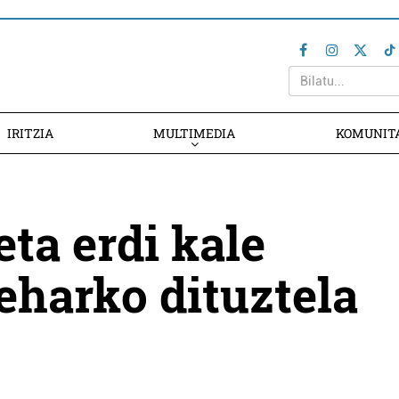
IRITZIA
MULTIMEDIA
KOMUNIT
eta erdi kale
beharko dituztela