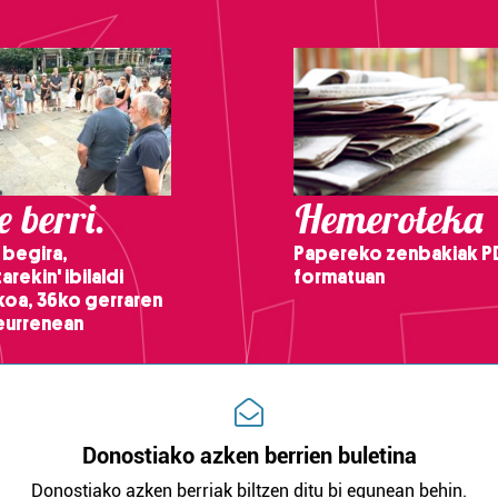
 berri.
Hemeroteka
 begira,
Papereko zenbakiak P
arekin' ibilaldi
formatuan
ikoa, 36ko gerraren
teurrenean
Donostiako azken berrien buletina
Donostiako azken berriak biltzen ditu bi egunean behin.