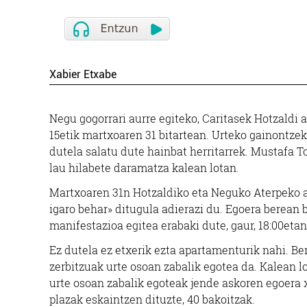
Xabier Etxabe
Negu gogorrari aurre egiteko, Caritasek Hotzaldi
15etik martxoaren 31 bitartean. Urteko gainontzek
dutela salatu dute hainbat herritarrek. Mustafa T
lau hilabete daramatza kalean lotan.
Martxoaren 31n Hotzaldiko eta Neguko Aterpeko ate
igaro behar» ditugula adierazi du. Egoera berean 
manifestazioa egitea erabaki dute, gaur, 18:00eta
Ez dutela ez etxerik ezta apartamenturik nahi. Be
zerbitzuak urte osoan zabalik egotea da. Kalean l
urte osoan zabalik egoteak jende askoren egoera
plazak eskaintzen dituzte, 40 bakoitzak.