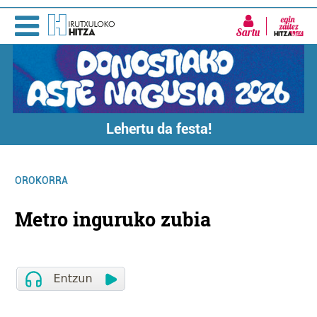
Sartu
Lehertu da festa!
OROKORRA
Metro inguruko zubia