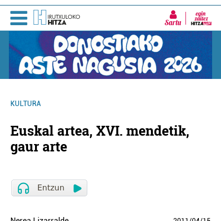
Sartu
KULTURA
Euskal artea, XVI. mendetik,
gaur arte
Nerea Lizarralde