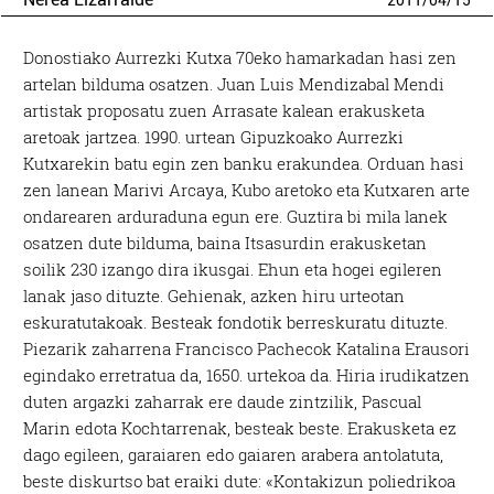
2011
/
04
/
15
Donostiako Aurrezki Kutxa 70eko hamarkadan hasi zen
artelan bilduma osatzen. Juan Luis Mendizabal Mendi
artistak proposatu zuen Arrasate kalean erakusketa
aretoak jartzea. 1990. urtean Gipuzkoako Aurrezki
Kutxarekin batu egin zen banku erakundea. Orduan hasi
zen lanean Marivi Arcaya, Kubo aretoko eta Kutxaren arte
ondarearen arduraduna egun ere. Guztira bi mila lanek
osatzen dute bilduma, baina Itsasurdin erakusketan
soilik 230 izango dira ikusgai. Ehun eta hogei egileren
lanak jaso dituzte. Gehienak, azken hiru urteotan
eskuratutakoak. Besteak fondotik berreskuratu dituzte.
Piezarik zaharrena Francisco Pachecok Katalina Erausori
egindako erretratua da, 1650. urtekoa da. Hiria irudikatzen
duten argazki zaharrak ere daude zintzilik, Pascual
Marin edota Kochtarrenak, besteak beste. Erakusketa ez
dago egileen, garaiaren edo gaiaren arabera antolatuta,
beste diskurtso bat eraiki dute: «Kontakizun poliedrikoa