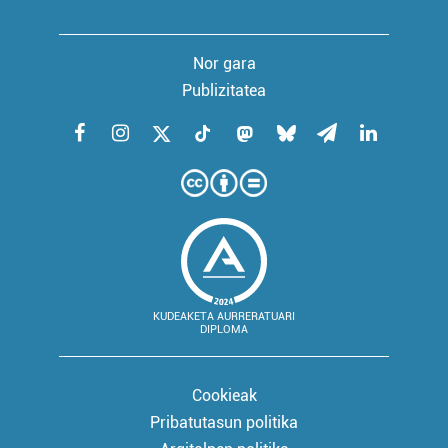
Nor gara
Publizitatea
KUDEAKETA AURRERATUARI
DIPLOMA
Cookieak
Pribatutasun politika