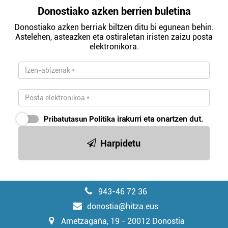
Donostiako azken berrien buletina
Donostiako azken berriak biltzen ditu bi egunean behin.
Astelehen, asteazken eta ostiraletan iristen zaizu posta
elektronikora.
Pribatutasun Politika
irakurri eta onartzen dut.
Harpidetu
943-46 72 36
donostia@hitza.eus
Ametzagaña, 19 - 20012 Donostia