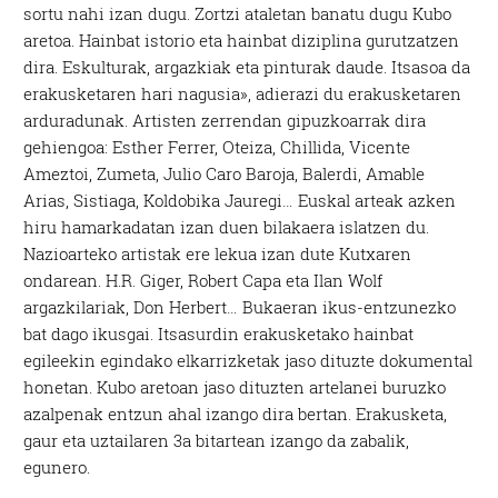
sortu nahi izan dugu. Zortzi ataletan banatu dugu Kubo
aretoa. Hainbat istorio eta hainbat diziplina gurutzatzen
dira. Eskulturak, argazkiak eta pinturak daude. Itsasoa da
erakusketaren hari nagusia», adierazi du erakusketaren
arduradunak. Artisten zerrendan gipuzkoarrak dira
gehiengoa: Esther Ferrer, Oteiza, Chillida, Vicente
Ameztoi, Zumeta, Julio Caro Baroja, Balerdi, Amable
Arias, Sistiaga, Koldobika Jauregi… Euskal arteak azken
hiru hamarkadatan izan duen bilakaera islatzen du.
Nazioarteko artistak ere lekua izan dute Kutxaren
ondarean. H.R. Giger, Robert Capa eta Ilan Wolf
argazkilariak, Don Herbert… Bukaeran ikus-entzunezko
bat dago ikusgai. Itsasurdin erakusketako hainbat
egileekin egindako elkarrizketak jaso dituzte dokumental
honetan. Kubo aretoan jaso dituzten artelanei buruzko
azalpenak entzun ahal izango dira bertan. Erakusketa,
gaur eta uztailaren 3a bitartean izango da zabalik,
egunero.