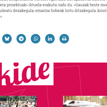
eta proiektuak» dituela erakutsi nahi du: «Gauzak beste m
udeatu dezakegula; emaitza hobeak lortu ditzakegula; krisit
».