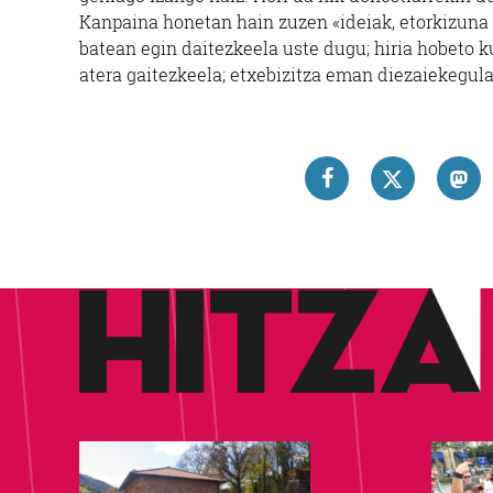
Kanpaina honetan hain zuzen «ideiak, etorkizuna 
batean egin daitezkeela uste dugu; hiria hobeto k
atera gaitezkeela; etxebizitza eman diezaiekegula