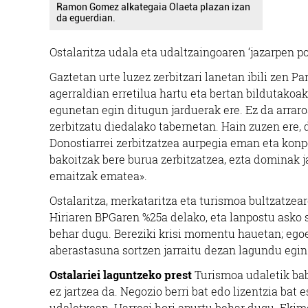
Ramon Gomez alkategaia Olaeta plazan izan
da eguerdian.
Ostalaritza udala eta udaltzaingoaren ‘jazarpen p
Gaztetan urte luzez zerbitzari lanetan ibili zen 
agerraldian erretilua hartu eta bertan bildutakoak 
egunetan egin ditugun jarduerak ere. Ez da arrar
zerbitzatu diedalako tabernetan. Hain zuzen ere, 
Donostiarrei zerbitzatzea aurpegia eman eta konp
bakoitzak bere burua zerbitzatzea, ezta dominak jar
emaitzak ematea».
Ostalaritza, merkataritza eta turismoa bultzatzea
Hiriaren BPGaren %25a delako, eta lanpostu asko 
behar dugu. Bereziki krisi momentu hauetan; egoe
aberastasuna sortzen jarraitu dezan lagundu egin
Ostalariei laguntzeko prest
Turismoa udaletik bab
ez jartzea da. Negozio berri bat edo lizentzia bat 
udaletxean. Harresi hori apurtu behar dugu. Ekim