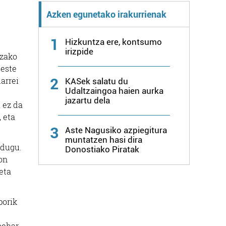
Azken egunetako irakurrienak
1
Hizkuntza ere, kontsumo
irizpide
azako
beste
arrei
2
KASek salatu du
Udaltzaingoa haien aurka
jazartu dela
 ez da
, eta
3
Aste Nagusiko azpiegitura
muntatzen hasi dira
 dugu.
Donostiako Piratak
on
eta
porik
behar