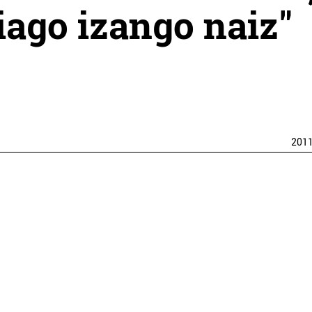
iago izango naiz"
201