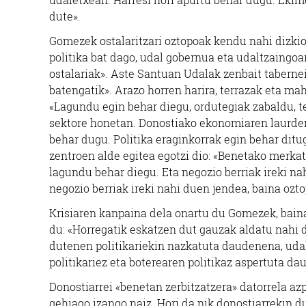
dute».
Gomezek ostalaritzari oztopoak kendu nahi dizkio:
politika bat dago, udal gobernua eta udaltzaingoare
ostalariak». Aste Santuan Udalak zenbait tabernei 
batengatik». Arazo horren harira, terrazak eta maha
«Lagundu egin behar diegu, ordutegiak zabaldu, te
sektore honetan. Donostiako ekonomiaren laurden b
behar dugu. Politika eraginkorrak egin behar ditu
zentroen alde egitea egotzi dio: «Benetako merka
lagundu behar diegu. Eta negozio berriak ireki nah
negozio berriak ireki nahi duen jendea, baina ozto
Krisiaren kanpaina dela onartu du Gomezek, baina 
du: «Horregatik eskatzen dut gauzak aldatu nahi di
dutenen politikariekin nazkatuta daudenena, udal
politikariez eta boterearen politikaz aspertuta d
Donostiarrei «benetan zerbitzatzera» datorrela azp
gehiago izango naiz. Hori da nik donostiarrekin d