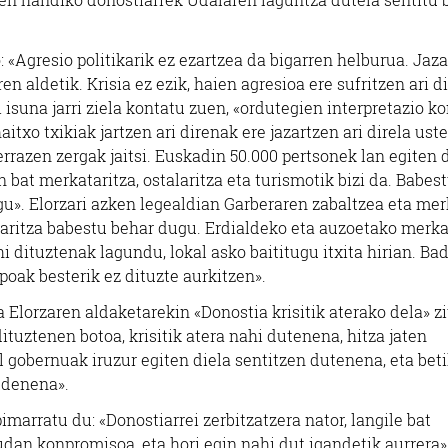
 «Agresio politikarik ez ezartzea da bigarren helburua. Jaz
n aldetik. Krisia ez ezik, haien agresioa ere sufritzen ari d
isuna jarri ziela kontatu zuen, «ordutegien interpretazio k
itxo txikiak jartzen ari direnak ere jazartzen ari direla uste
rrazen zergak jaitsi. Euskadin 50.000 pertsonek lan egiten 
at merkataritza, ostalaritza eta turismotik bizi da. Babes
gu». Elorzari azken legealdian Garberaren zabaltzea eta mer
taritza babestu behar dugu. Erdialdeko eta auzoetako merka
i dituztenak lagundu, lokal asko baititugu itxita hirian. Ba
poak besterik ez dituzte aurkitzen».
Elorzaren aldaketarekin «Donostia krisitik aterako dela» z
tuztenen botoa, krisitik atera nahi dutenena, hitza jaten
 gobernuak iruzur egiten diela sentitzen dutenena, eta bet
audenena».
imarratu du: «Donostiarrei zerbitzatzera nator, langile bat
udan konpromisoa, eta hori egin nahi dut igandetik aurrera»