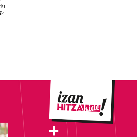
odu
ik
+