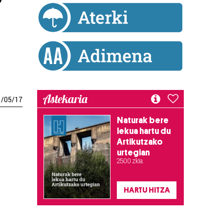
Astekaria
1
/
05
/
17
Naturak bere
lekua hartu du
Artikutzako
urtegian
2.500 zkia.
HARTU HITZA