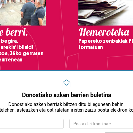
 berri.
Hemeroteka
 begira,
Papereko zenbakiak P
arekin' ibilaldi
formatuan
ikoa, 36ko gerraren
teurrenean
Donostiako azken berrien buletina
Donostiako azken berriak biltzen ditu bi egunean behin.
telehen, asteazken eta ostiraletan iristen zaizu posta elektroniko