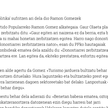
olitika’ sufritzen ari dela dio Ramon Gomezek
Partido Popularreko Ramon Gomez alkategaia. Gaur Olaeta pl
zerbitzatu ditu: «Gaur egiten ari naizena ez da berria, ezta 
oa ni mahai honetan zerbitzatzen egotea. Harro nago donosti
donostiarrei zerbitzatzera nator», esan du PPko hautagaiak.
onbideak ematea dela azaldu du: «Donostiarrei zerbitzatzea
tzea ere. Lan egitea da, ekiteko prestatzea, esfortzu egitea
ren alde agertu da Gomez: «Turismo jarduera bultzatu behar
sortzen dituelako. Hura laguntzeko eta bultzatzeko prest eg
ra larrienean dagoen sektoreetako bat delako. Lanpostuak 
 behar diegu».
estu behar dela adierazi du: «Benetan babesa ematea, ozto
eskatzerasortzera datozenean ezin diegu harresi bat jarri
en handiko donostiarrek Udalaren laguntza dutela sentitu 