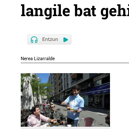
langile bat geh
Nerea Lizarralde