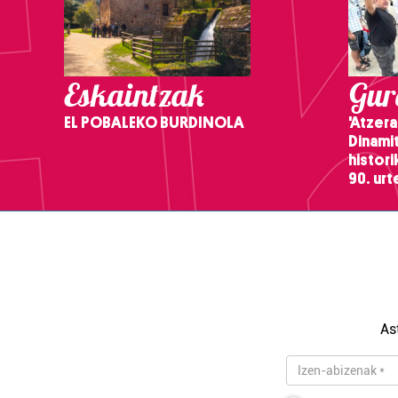
Eskaintzak
Gure
EL POBALEKO BURDINOLA
'Atzera
Dinamit
histor
90. ur
As