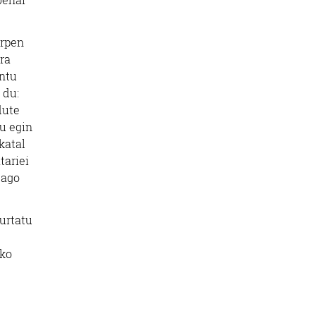
arpen
ira
ontu
 du:
dute
tu egin
katal
tariei
dago
iurtatu
iko
.