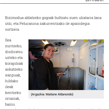
2011
/
06
/
01
Bizimodua aldatzeko gogoak bultzatu zuen uliatarra lana
utzi, eta Pelucanina zakurrentzako ile apaindegia
sortzera.
Ilea
zuritzeko,
disdiratsu
uzteko eta
korapiloak
askatzeko
xanpuak,
hildako
ileak
kentzeko
(Argazkia: Maitane Aldanondo)
orraziak,
bainu