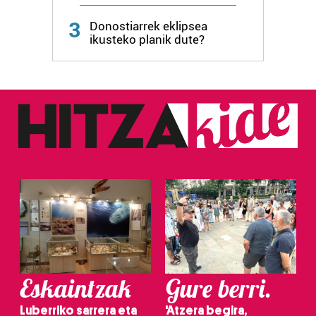
3
Donostiarrek eklipsea
ikusteko planik dute?
Eskaintzak
Gure berri.
Luberriko sarrera eta
'Atzera begira,