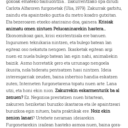
goxoak emateko bainuontzia… zakurrentzako spa dirudi
Carlota Alfaroren furgonetak (Ulia, 1979). Zakurrak garbitu,
zaindu eta apaintzeko guztia du metro koadro gutxitan.
Eta bezeroaren etxeko atariraino doa, gainera.
Krisiak
animatu omen zintuen Pelucaninarekin hastera…
Ekonomikoaz gain, krisi existentziala ere banuen.
Ingurumen teknikaria nintzen, eta bulego batean lan
egiteaz oso nekatuta nengoen. Ikasketak egitean argi
nuen ez nuela bulego batean lan egin nahi, animaliekin
baizik. Asmo horretatik gero eta urrunago nengoela
ikusita, nola bideratu pentsatzen hasi nintzen. Ideia
interesgarriak zeuden, baina inbertsio handia eskatzen
zuten; Interneten furgonetarena topatu nuen arte. Lana
utzi, eta honi ekin nion.
Zakurrekin eskarmenturik ba al
zenuen?
Ez. Negozioa prestatzen nuen bitartean,
zakurren heziketari buruzko ikastaroa eta ile apaintzeari
buruzkoa egin nituen; baita praktikak ere.
Noiz ekin
zenion lanari
? Urtebete neraman ideiarekin.
Furgonetarekin irailean hasteko asmoa nuen, baina gora-