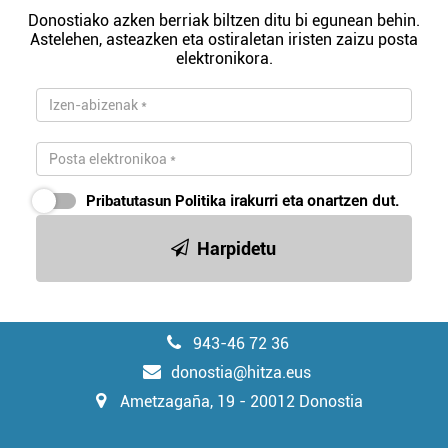
Donostiako azken berriak biltzen ditu bi egunean behin.
Astelehen, asteazken eta ostiraletan iristen zaizu posta
elektronikora.
Pribatutasun Politika
irakurri eta onartzen dut.
Harpidetu
943-46 72 36
donostia@hitza.eus
Ametzagaña, 19 - 20012 Donostia