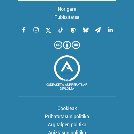
Nor gara
Publizitatea
KUDEAKETA AURRERATUARI
DIPLOMA
Cookieak
Pribatutasun politika
Argitalpen politika
Aniztasun politika