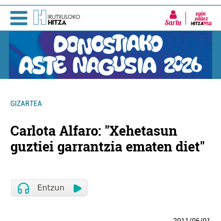
Sartu
GIZARTEA
Carlota Alfaro: "Xehetasun
guztiei garrantzia ematen diet"