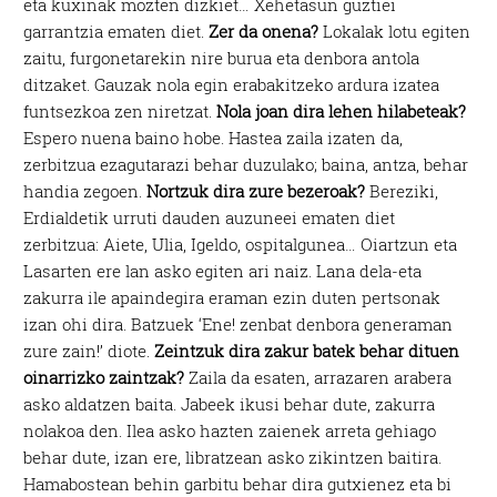
eta kuxinak mozten dizkiet… Xehetasun guztiei
garrantzia ematen diet.
Zer da onena?
Lokalak lotu egiten
zaitu, furgonetarekin nire burua eta denbora antola
ditzaket. Gauzak nola egin erabakitzeko ardura izatea
funtsezkoa zen niretzat.
Nola joan dira lehen hilabeteak?
Espero nuena baino hobe. Hastea zaila izaten da,
zerbitzua ezagutarazi behar duzulako; baina, antza, behar
handia zegoen.
Nortzuk dira zure bezeroak?
Bereziki,
Erdialdetik urruti dauden auzuneei ematen diet
zerbitzua: Aiete, Ulia, Igeldo, ospitalgunea… Oiartzun eta
Lasarten ere lan asko egiten ari naiz. Lana dela-eta
zakurra ile apaindegira eraman ezin duten pertsonak
izan ohi dira. Batzuek ‘Ene! zenbat denbora generaman
zure zain!’ diote.
Zeintzuk dira zakur batek behar dituen
oinarrizko zaintzak?
Zaila da esaten, arrazaren arabera
asko aldatzen baita. Jabeek ikusi behar dute, zakurra
nolakoa den. Ilea asko hazten zaienek arreta gehiago
behar dute, izan ere, libratzean asko zikintzen baitira.
Hamabostean behin garbitu behar dira gutxienez eta bi