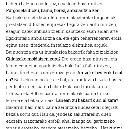
behera batzuen ondorioz, otsailean hasi nintzen.
Furgoneta diozu, baina, berez, anbulantzia zen…
Bartzelonan eta Madrilen horrelakoetarako furgonetak
prestatzen dituzten enpresak begiratzen aritu nintzen,
ezagun batek anbulantziekin saiatzeko esan zidan arte.
Egokitutako anbulantzia da, eta egin beharrekoaren erdia
egina zuen: tiraderak, instalazio elektrikoa, argiak…
Bainuontzia eta ur instalazioa bakarrik falta zitzaizkion.
Gidatzeko moldatzen zara?
Ero-eroan hasi nintzen, eta
lehen egunetan aparkatzeko hala-hola ibili nintzen,
baina dirudiena baino errazago da.
Antzeko besterik ba al
da?
Bartzelonan bada kate bat, eta frankizia bezala hastea
pentsatu nuen; baina baldintzak oso txarrak ziren.
Iruñean eta Bilbon badira horrelakoak, baina hiriko
lehena eta bakarra naiz.
Lanean zu bakarrik ari al zara?
Bakarrik hasi naiz, baina zerbitzua kudeaketa integratu
bezala sortu dut. Hau da, jendeak zakurrarekin duen
edozein arazotarako erabili ahal izango du: garbitzeko,
janaria erosteko, paseora ateratzeko, hezteko… Hezkuntza