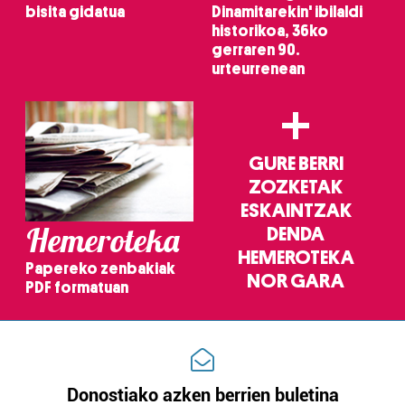
bisita gidatua
Dinamitarekin' ibilaldi
historikoa, 36ko
gerraren 90.
urteurrenean
+
GURE BERRI
ZOZKETAK
ESKAINTZAK
Hemeroteka
DENDA
HEMEROTEKA
Papereko zenbakiak
NOR GARA
PDF formatuan
Donostiako azken berrien buletina