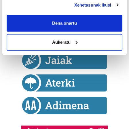
deklaraziotik edo Privacy triggerean klikatuz.
Xehetasunak ikusi
If you allow, we would also like to:
Collect information about your geographical
Dena onartu
location which can be accurate to within several
meters
Aukeratu
Identify your device by actively scanning it for
specific characteristics (fingerprinting)
Find out more about how your personal data is processed
and set your preferences in the
details section
.
Guk eta gure bazkideek zure datu pertsonalak
prozesatzen ditugu, zure IP zenbakia, besteak beste,
teknologia erabiliz, cookieak adibidez, iragarki eta eduki
pertsonalizatuak eskaintzeko, iragarkiak eta edukia
neurtzeko, jendeari buruzko informazioa biltzeko eta
produktuak garatzeko. Zure datuak nork eta zertarako
erabiltzen dituen hauta dezakezu.