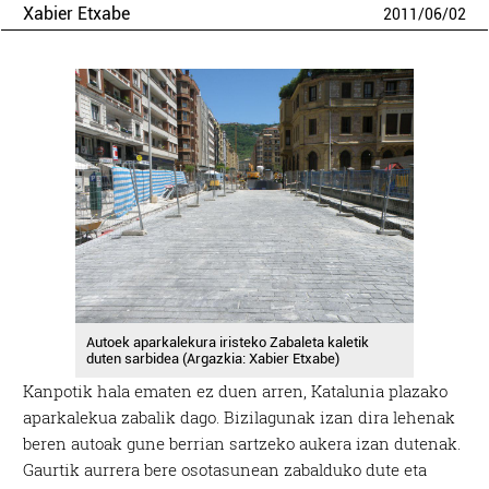
Xabier Etxabe
2011
/
06
/
02
Autoek aparkalekura iristeko Zabaleta kaletik
duten sarbidea (Argazkia: Xabier Etxabe)
Kanpotik hala ematen ez duen arren, Katalunia plazako
aparkalekua zabalik dago. Bizilagunak izan dira lehenak
beren autoak gune berrian sartzeko aukera izan dutenak.
Gaurtik aurrera bere osotasunean zabalduko dute eta