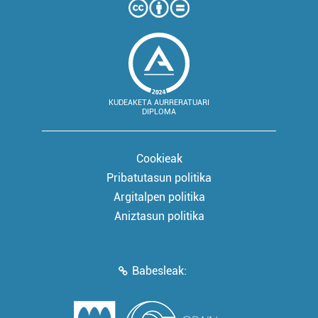
KUDEAKETA AURRERATUARI
DIPLOMA
Cookieak
Pribatutasun politika
Argitalpen politika
Aniztasun politika
Babesleak: