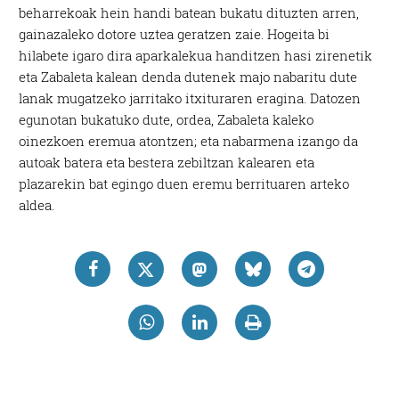
beharrekoak hein handi batean bukatu dituzten arren,
gainazaleko dotore uztea geratzen zaie. Hogeita bi
hilabete igaro dira aparkalekua handitzen hasi zirenetik
eta Zabaleta kalean denda dutenek majo nabaritu dute
lanak mugatzeko jarritako itxituraren eragina. Datozen
egunotan bukatuko dute, ordea, Zabaleta kaleko
oinezkoen eremua atontzen; eta nabarmena izango da
autoak batera eta bestera zebiltzan kalearen eta
plazarekin bat egingo duen eremu berrituaren arteko
aldea.