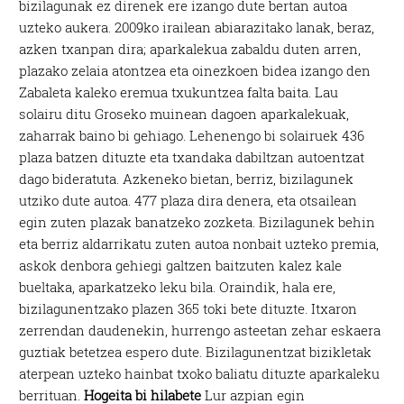
bizilagunak ez direnek ere izango dute bertan autoa
uzteko aukera. 2009ko irailean abiarazitako lanak, beraz,
azken txanpan dira; aparkalekua zabaldu duten arren,
plazako zelaia atontzea eta oinezkoen bidea izango den
Zabaleta kaleko eremua txukuntzea falta baita. Lau
solairu ditu Groseko muinean dagoen aparkalekuak,
zaharrak baino bi gehiago. Lehenengo bi solairuek 436
plaza batzen dituzte eta txandaka dabiltzan autoentzat
dago bideratuta. Azkeneko bietan, berriz, bizilagunek
utziko dute autoa. 477 plaza dira denera, eta otsailean
egin zuten plazak banatzeko zozketa. Bizilagunek behin
eta berriz aldarrikatu zuten autoa nonbait uzteko premia,
askok denbora gehiegi galtzen baitzuten kalez kale
bueltaka, aparkatzeko leku bila. Oraindik, hala ere,
bizilagunentzako plazen 365 toki bete dituzte. Itxaron
zerrendan daudenekin, hurrengo asteetan zehar eskaera
guztiak betetzea espero dute. Bizilagunentzat bizikletak
aterpean uzteko hainbat txoko baliatu dituzte aparkaleku
berrituan.
Hogeita bi hilabete
Lur azpian egin