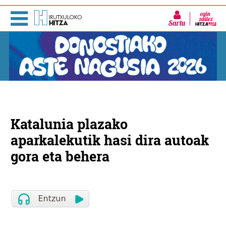
Sartu
Katalunia plazako
aparkalekutik hasi dira autoak
gora eta behera