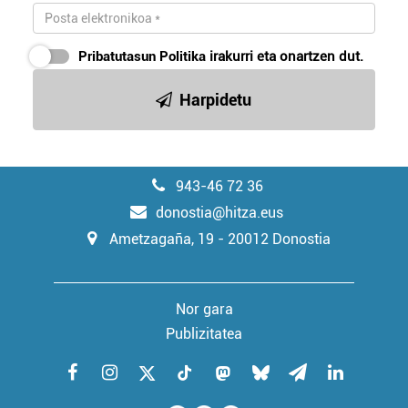
Pribatutasun Politika
irakurri eta onartzen dut.
Harpidetu
943-46 72 36
donostia@hitza.eus
Ametzagaña, 19 - 20012 Donostia
Nor gara
Publizitatea