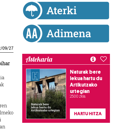
2
/
09
/
27
Astekaria
bihar
Naturak bere
ia
lekua hartu du
ak
Artikutzako
urtegian
2.500 zkia.
aren
ilmeko
HARTU HITZA
i
han