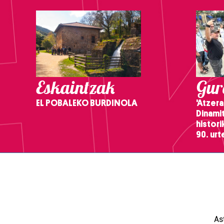
Eskaintzak
Gure
EL POBALEKO BURDINOLA
'Atzera
Dinamit
histor
90. ur
As