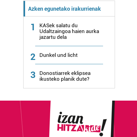
Azken egunetako irakurrienak
1
KASek salatu du
Udaltzaingoa haien aurka
jazartu dela
2
Dunkel und licht
3
Donostiarrek eklipsea
ikusteko planik dute?