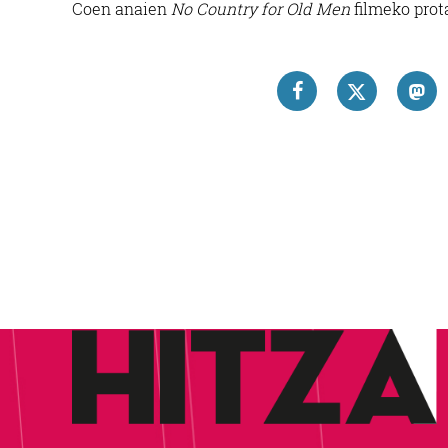
Coen anaien
No Country for Old Men
filmeko prot