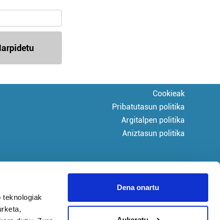
arpidetu
Cookieak
Pribatutasun politika
Argitalpen politika
Aniztasun politika
Dena onartu
 teknologiak
urketa,
Aukeratu