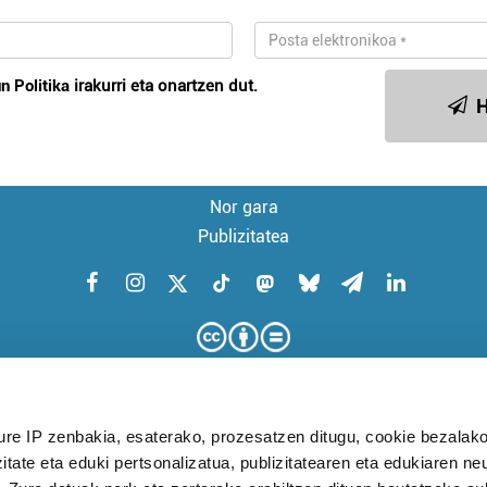
n Politika
irakurri eta onartzen dut.
H
Nor gara
Publizitatea
ure IP zenbakia, esaterako, prozesatzen ditugu, cookie bezalako
itate eta eduki pertsonalizatua, publizitatearen eta edukiaren ne
KUDEAKETA AURRERATUARI