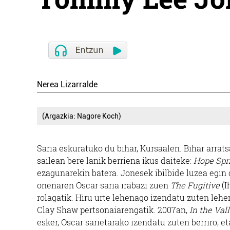
Nerea Lizarralde
(Argazkia: Nagore Koch)
Saria eskuratuko du bihar, Kursaalen. Bihar arra
sailean bere lanik berriena ikus daiteke:
Hope Spr
ezagunarekin batera. Jonesek ibilbide luzea egin 
onenaren Oscar saria irabazi zuen
The Fugitive
(I
rolagatik. Hiru urte lehenago izendatu zuten leh
Clay Shaw pertsonaiarengatik. 2007an,
In the Val
esker, Oscar sarietarako izendatu zuten berriro, et