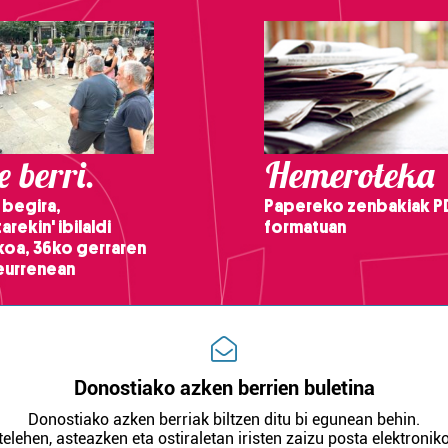
 berri.
Hemeroteka
 begira,
Papereko zenbakiak P
arekin' ibilaldi
formatuan
ikoa, 36ko gerraren
teurrenean
Donostiako azken berrien buletina
Donostiako azken berriak biltzen ditu bi egunean behin.
telehen, asteazken eta ostiraletan iristen zaizu posta elektroniko