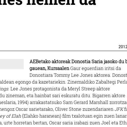
201
AEBetako aktoreak Donostia Saria jasoko du 
gauean, Kursaalen
Gaur eguerdian iritsi da
Donostiara Tommy Lee Jones aktorea. Donost
tsaldean egongo da kazetariekin. Zinemaldiko Zabaltegi Perl
ings
. Lee Jones protagonista da Meryl Streep aktore
du zineman, eta hainbat sari eskuratu ditu. Bigarren aktore
heslaria, 1994) arrakastatsuko Sam Gerard Marshall zorrotz
enengoz Oscar sarietarako, Oliver Stone zuzendariaren
JFK
f
ley of Elah
(Elahko haranean) film txalotuan egin zuen lanar
a, urte horretan bertan, Oscar saria irabazi zuen Joel eta Et