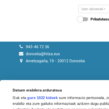
Pribatutasu
943-46 72 36
donostia@hitza.eus
Ametzagaña, 19 - 20012 Donostia
Datuen erabilera arduratsua
Guk eta
gure 1022 kideek
sure informacio pertsonala, z
erabiliz eta zure gailuko informazioak azitzen dugu publiz