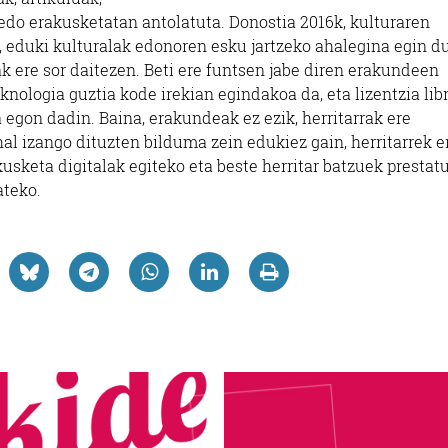
e edo erakusketatan antolatuta. Donostia 2016k, kulturaren
, eduki kulturalak edonoren esku jartzeko ahalegina egin d
iak ere sor daitezen. Beti ere funtsen jabe diren erakundeen
eknologia guztia kode irekian egindakoa da, eta lizentzia lib
 egon dadin. Baina, erakundeak ez ezik, herritarrak ere
l izango dituzten bilduma zein edukiez gain, herritarrek e
kusketa digitalak egiteko eta beste herritar batzuek prestat
ateko.