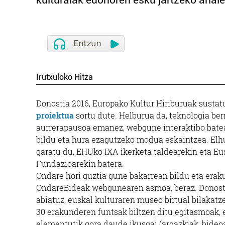
kulturalak edonoren esku jartzeko ahale
Irutxuloko Hitza
Donostia 2016, Europako Kultur Hiriburuak sustat
proiektua
sortu dute. Helburua da, teknologia ber
aurrerapausoa emanez, webgune interaktibo bate
bildu eta hura ezagutzeko modua eskaintzea. El
garatu du, EHUko IXA ikerketa taldearekin eta E
Fundazioarekin batera.
Ondare hori guztia gune bakarrean bildu eta erak
OndareBideak webgunearen asmoa, beraz. Donosti
abiatuz, euskal kulturaren museo birtual bilakatz
30 erakunderen funtsak biltzen ditu egitasmoak, 
elementutik gora daude ikusgai (argazkiak, bideoa