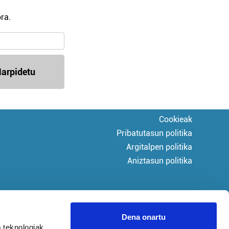
ra.
arpidetu
Cookieak
Pribatutasun politika
Argitalpen politika
Aniztasun politika
Dena onartu
 teknologiak