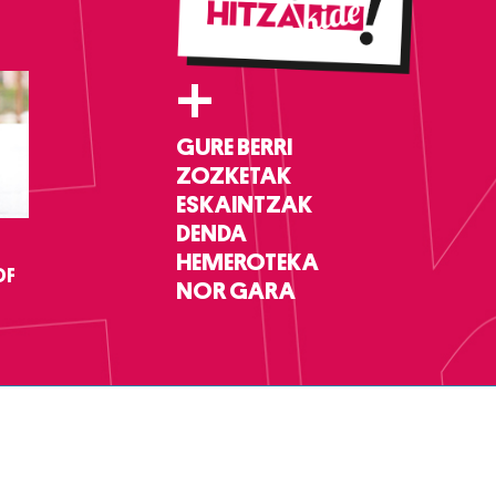
+
GURE BERRI
ZOZKETAK
ESKAINTZAK
DENDA
HEMEROTEKA
DF
NOR GARA