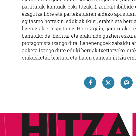
partiturak, kantuak, eskutitzak…), zenbait ibilbid
ezagutza libre eta partekatuaren aldeko apustuan
egitasmo horrekin, edukiak ikusi, erabili eta berr
lizentziak errespetatuz. Horrez gain, garatutako t
banatuko da, herritar eta erakunde guztien eskura
protagonista izango dira. Lehenengoek zabaldu aha
aukera izango dute eduki berriak txertatzeko, era
erakusketak bisitatu eta haien gainean iritzia em