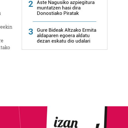
2
Aste Nagusiko azpiegitura
muntatzen hasi dira
u
Donostiako Piratak
reekin
3
Gure Bideak Altzako Ermita
aldaparen egoera aldatu
re
dezan eskatu dio udalari
utako