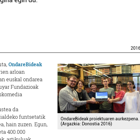
gina egin du.
201
uta,
OndareBideak
rien arloan
an euskal ondarea
huyar Fundazioak
uskomedia
ustea da
aldeko funtsetatik
OndareBideak proiektuaren aurkezpena.
ea, hain zuzen. Egun,
(Argazkia: Donostia 2016)
eta 400.000
k, artikuluak,