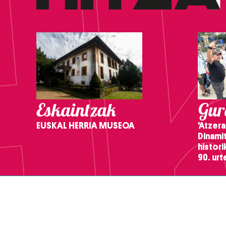
Eskaintzak
Gure
EUSKAL HERRIA MUSEOA
'Atzera
Dinamit
histor
90. ur