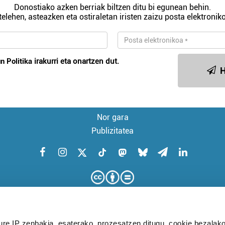
Donostiako azken berriak biltzen ditu bi egunean behin.
telehen, asteazken eta ostiraletan iristen zaizu posta elektroniko
n Politika
irakurri eta onartzen dut.
H
Nor gara
Publizitatea
ure IP zenbakia, esaterako, prozesatzen ditugu, cookie bezalako