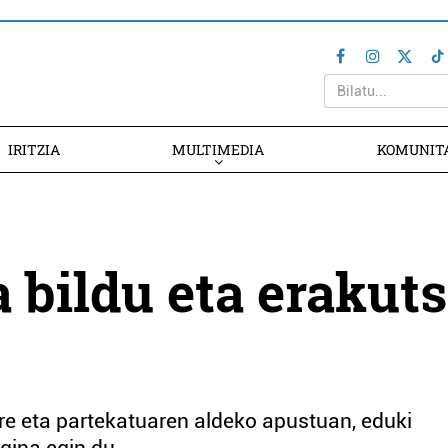
IRITZIA
MULTIMEDIA
KOMUNIT
 bildu eta erakuts
re eta partekatuaren aldeko apustuan, eduki