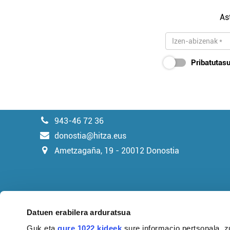
As
Pribatutasu
943-46 72 36
donostia@hitza.eus
Ametzagaña, 19 - 20012 Donostia
Datuen erabilera arduratsua
Guk eta
gure 1022 kideek
sure informacio pertsonala, z