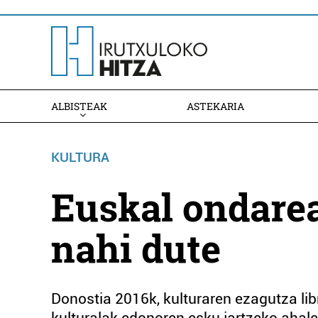
ALBISTEAK
ASTEKARIA
KULTURA
Euskal ondarea
nahi dute
Donostia 2016k, kulturaren ezagutza lib