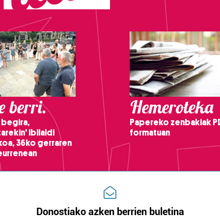
 berri.
Hemeroteka
 begira,
Papereko zenbakiak P
arekin' ibilaldi
formatuan
ikoa, 36ko gerraren
teurrenean
Donostiako azken berrien buletina