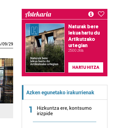
Astekaria
Naturak bere
lekua hartu du
Artikutzako
6
/
09
/
29
urtegian
2.500 zkia.
HARTU HITZA
Azken egunetako irakurrienak
1
Hizkuntza ere, kontsumo
irizpide