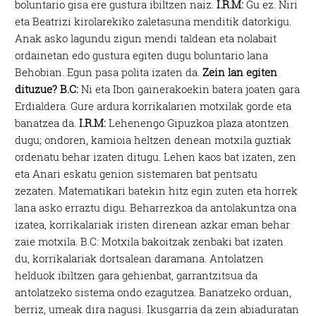
boluntario gisa ere gustura ibiltzen naiz.
I.R.M:
Gu ez. Niri
eta Beatrizi kirolarekiko zaletasuna menditik datorkigu.
Anak asko lagundu zigun mendi taldean eta nolabait
ordainetan edo gustura egiten dugu boluntario lana
Behobian. Egun pasa polita izaten da.
Zein lan egiten
dituzue?
B.C:
Ni eta Ibon gainerakoekin batera joaten gara
Erdialdera. Gure ardura korrikalarien motxilak gorde eta
banatzea da.
I.R.M:
Lehenengo Gipuzkoa plaza atontzen
dugu; ondoren, kamioia heltzen denean motxila guztiak
ordenatu behar izaten ditugu. Lehen kaos bat izaten, zen
eta Anari eskatu genion sistemaren bat pentsatu
zezaten. Matematikari batekin hitz egin zuten eta horrek
lana asko erraztu digu. Beharrezkoa da antolakuntza ona
izatea, korrikalariak iristen direnean azkar eman behar
zaie motxila. B.C: Motxila bakoitzak zenbaki bat izaten
du, korrikalariak dortsalean daramana. Antolatzen
helduok ibiltzen gara gehienbat, garrantzitsua da
antolatzeko sistema ondo ezagutzea. Banatzeko orduan,
berriz, umeak dira nagusi. Ikusgarria da zein abiaduratan