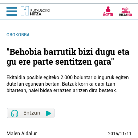
Sartu
OROKORRA
"Behobia barrutik bizi dugu eta
gu ere parte sentitzen gara"
Ekitaldia posible egiteko 2.000 boluntario inguruk egiten
dute lan egunean bertan. Batzuk korrika dabiltzan
bitartean, haiei bidea errazten aritzen dira besteak.
Malen Aldalur
2016
/
11
/
11