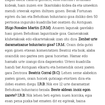
kideak, hain zuzen ere. Ikastolako kidea da eta umeekin
mendi irteerak egiten ibiltzen ginen. Berak Fortunan
egiten du lan eta Behobian boluntario gisa ibiliko den 50
pertsona inguruko kuadrilla bat osatzen du Antiguan.
Iñigo Rosales Martin (I.R.M):
Anaren lagunak garelako
hasi ginen Behobian laguntzaile gisa. Gainerakoak
klubetakoak edo elkartetakoak izan ohi dira.
Zenbat urte
daramatzazue boluntario gisa?
I.R.M.:
Orain dela gutxi
egon ginen etxean komentatzen Beatriz eta biok; alaba
oraindik oso gaztea zen garai horietan. Hamar edo
hamabi urte izango dira dagoeneko. Urtero kuadrilla
handi bat Antiguan elkartu eta hemendik oinez joaten
gara Zentrora.
Beatriz Corral (B.C):
Lehen seme alabekin
joaten ginen, orain horiek gutxiago etortzen dira eta
ilobei esaten diegu.
I.R.B:
Nik ere 12 urte daramatzat
Behobian boluntario bezala.
Beste aldean inoiz egon
zarete?
I.R.B:
Nik lehen beti egiten nuen korrika, egia
esan pena pixka bat ematen dit ez egiteak, baina