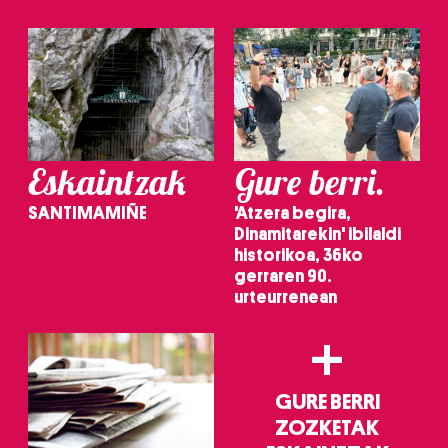
baliatzen gara. Ohar hau onartuz gero, teknologia hori
erabiltzeko baimen esplizitua ematen diguzu.
Gehiago
irakurri
Eskaintzak
Gure berri.
SANTIMAMIÑE
'Atzera begira,
Dinamitarekin' ibilaldi
historikoa, 36ko
gerraren 90.
urteurrenean
+
GURE BERRI
ZOZKETAK