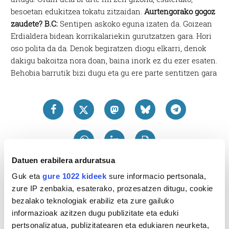
besoetan edukitzea tokatu zitzaidan.
Aurtengorako gogoz
zaudete?
B.C:
Sentipen askoko eguna izaten da. Goizean
Erdialdera bidean korrikalariekin gurutzatzen gara. Hori
oso polita da da. Denok begiratzen diogu elkarri, denok
dakigu bakoitza nora doan, baina inork ez du ezer esaten.
Behobia barrutik bizi dugu eta gu ere parte sentitzen gara
Datuen erabilera arduratsua
Guk eta
gure 1022 kideek
sure informacio pertsonala,
zure IP zenbakia, esaterako, prozesatzen ditugu, cookie
bezalako teknologiak erabiliz eta zure gailuko
informazioak azitzen dugu publizitate eta eduki
pertsonalizatua, publizitatearen eta edukiaren neurketa,