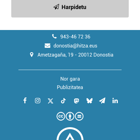
Harpidetu
943-46 72 36
donostia@hitza.eus
Ametzagaña, 19 - 20012 Donostia
Nor gara
Publizitatea