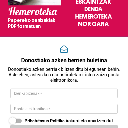
ESKAINTZAK
Hemeroteka
DENDA
HEMEROTEKA
Papereko zenbakiak
NOR GARA
PDF formatuan
Donostiako azken berrien buletina
Donostiako azken berriak biltzen ditu bi egunean behin.
Astelehen, asteazken eta ostiraletan iristen zaizu posta
elektronikora.
Pribatutasun Politika
irakurri eta onartzen dut.