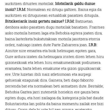
aurkitzen dituzten motxilak.
Motxilarik galdu duzue
inoiz?
I.R.M:
Normalean ez ditugu galtzen. Baina egia da
aurkitzen ez ditugunean estualdiak pasatzen ditugula.
Bitxikeriarik inoiz gertatu zaizue?
I.R.M:
Batzuetan
denbora asko pasatzen dugu motxilak banatzen. Frantses
asko motxila hemen laga eta Behobia egitera joaten dira;
baina lasterketa bukatutakoan motxila jasotzera etorria
ordez, nahiago izaten dute Parte Zaharrera joan.
I.R.B:
Ainitze nire emaztea eta biok helmugan egoten gara,
Gure ardura izaten da helmugara iristen diren lehen hiru
gizonezkoak eta lehen hiru emakumezkoak podiumera
eramatea; baita lehen emakume eta gizon gipuzkoarrak
ere. Urte luzetan ibili naiz atletismoan eta aurpegi
gehienak ezagunak dira. Gainera, beti dago faborito
zerrenda bat eta normalean beti asmatzen dute. Bestalde,
Behobia Gaztea jarri zutenetik horiekin ere gauza bera
egiten dugu, eta hori zailagoa da; kategoria pila bat daude.
Boluntariotza lan polita da baina momentu zailak ere bizi
ditugu. Orain dela bi urte hil zen gizona, esaterako,