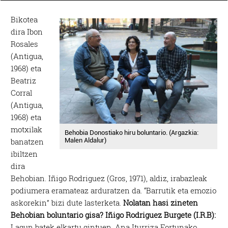
Bikotea
dira Ibon
Rosales
(Antigua,
1968) eta
Beatriz
Corral
(Antigua,
1968) eta
motxilak
Behobia Donostiako hiru boluntario. (Argazkia:
Malen Aldalur)
banatzen
ibiltzen
dira
Behobian. Iñigo Rodriguez (Gros, 1971), aldiz, irabazleak
podiumera eramateaz arduratzen da. “Barrutik eta emozio
askorekin” bizi dute lasterketa.
Nolatan hasi zineten
Behobian boluntario gisa?
Iñigo Rodriguez Burgete (I.R.B):
Lagun batek elkartu gintuen, Ana Iturriza Fortunako