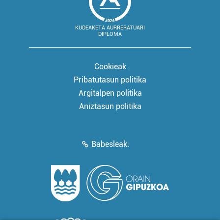
KUDEAKETA AURRERATUARI
DIPLOMA
Cookieak
Pribatutasun politika
Argitalpen politika
Aniztasun politika
Babesleak: