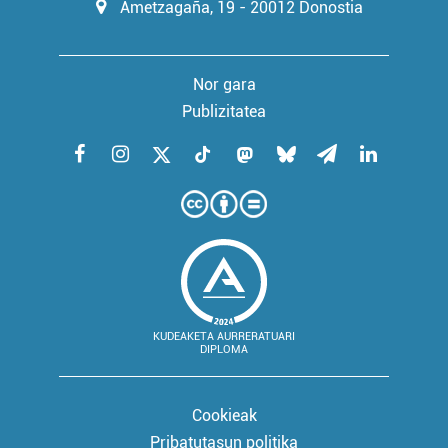
Ametzagaña, 19 - 20012 Donostia
Nor gara
Publizitatea
KUDEAKETA AURRERATUARI
DIPLOMA
Cookieak
Pribatutasun politika