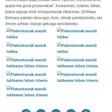
gogoa eta giroa primerakoa”. Asteartean, hilaren 10ean,
bilera egingo dute Antiguotarrak elkartean, 19:30ean.
Bilerara joateko deia egin dute, ideiak partekatzeko, eta
denen artean txango gehiago antolatzeko.