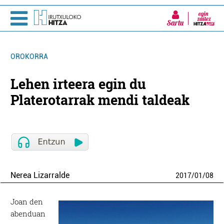
Sartu
OROKORRA
Lehen irteera egin du
Platerotarrak mendi taldeak
Nerea Lizarralde
2017
/
01
/
08
Joan den
abenduan