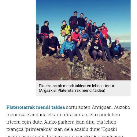
Platerotarrak mendi taldearen lehen irteera.
(Argazkia: Platerotarrak mendi taldea)
Platerotarrak mendi taldea
sortu zuten Antiguan. Auzoko
mendizale andana elkartu dira bertan, eta gaur lehen
irteera egin dute. Aiako parkera joan dira, eta lehen
txangoa “primerakoa” izan dela azaldu dute: “Eguzki
ederra eduki dugu hotzari aurre egiteko. Eta jendearen