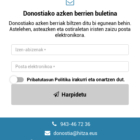
Donostiako azken berrien buletina
Donostiako azken berriak biltzen ditu bi egunean behin.
Astelehen, asteazken eta ostiraletan iristen zaizu posta
elektronikora.
Pribatutasun Politika
irakurri eta onartzen dut.
Harpidetu
943-46 72 36
donostia@hitza.eus