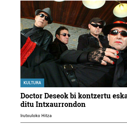
KULTURA
Doctor Deseok bi kontzertu esk
ditu Intxaurrondon
Irutxuloko Hitza