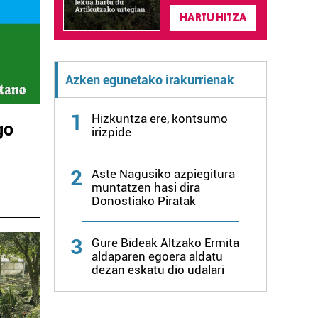
HARTU HITZA
Azken egunetako irakurrienak
1
Hizkuntza ere, kontsumo
go
irizpide
2
Aste Nagusiko azpiegitura
muntatzen hasi dira
Donostiako Piratak
3
Gure Bideak Altzako Ermita
aldaparen egoera aldatu
dezan eskatu dio udalari