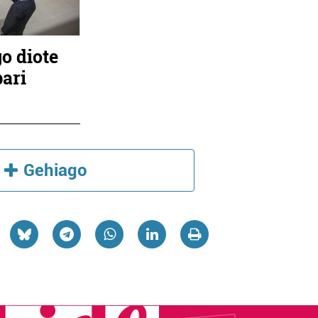
o diote
bari
Gehiago