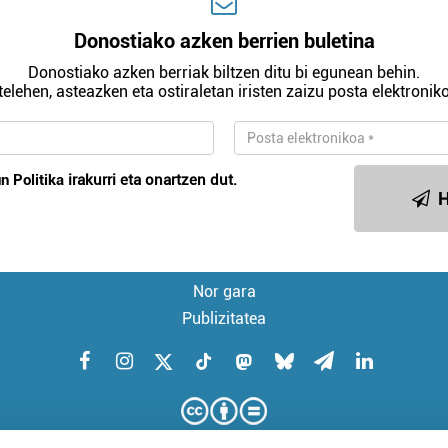
Donostiako azken berrien buletina
Donostiako azken berriak biltzen ditu bi egunean behin.
telehen, asteazken eta ostiraletan iristen zaizu posta elektroniko
n Politika
irakurri eta onartzen dut.
H
Nor gara
Publizitatea