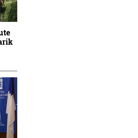
ute
arik