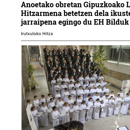
Anoetako obretan Gipuzkoako 
Hitzarmena betetzen dela ikust
jarraipena egingo du EH Bilduk
Irutxuloko Hitza