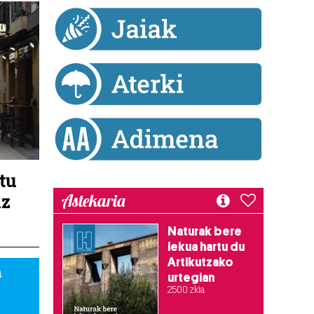
atu
uz
Astekaria
Naturak bere
lekua hartu du
Artikutzako
urtegian
2.500 zkia.