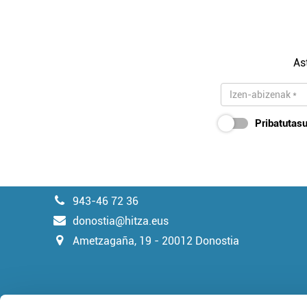
As
Pribatutasu
943-46 72 36
donostia@hitza.eus
Ametzagaña, 19 - 20012 Donostia