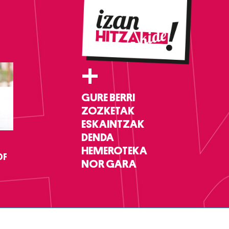
+
GURE BERRI
ZOZKETAK
ESKAINTZAK
DENDA
HEMEROTEKA
DF
NOR GARA