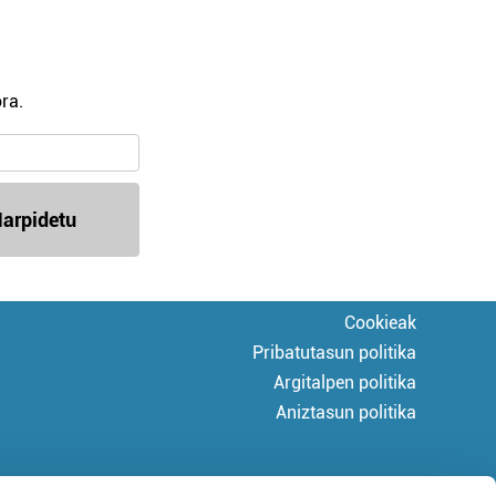
ra.
arpidetu
Cookieak
Pribatutasun politika
Argitalpen politika
Aniztasun politika