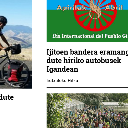
Ijitoen bandera eraman
dute hiriko autobusek
Igandean
Irutxuloko Hitza
 dute