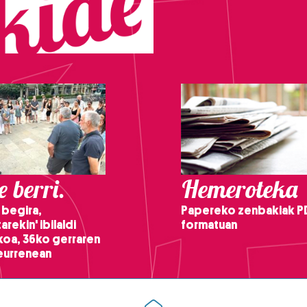
 berri.
Hemeroteka
 begira,
Papereko zenbakiak P
arekin' ibilaldi
formatuan
ikoa, 36ko gerraren
teurrenean