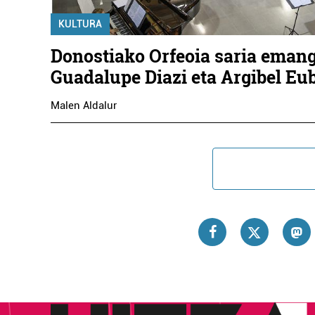
KULTURA
Donostiako Orfeoia saria emang
Guadalupe Diazi eta Argibel Eu
Malen Aldalur