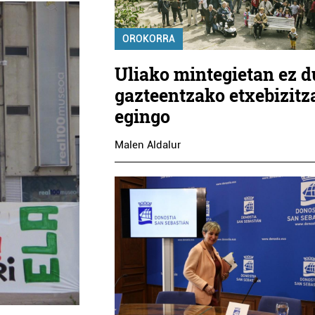
OROKORRA
Uliako mintegietan ez d
gazteentzako etxebizitz
egingo
Malen Aldalur