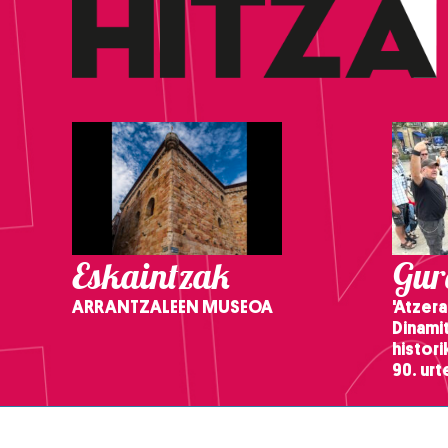
Eskaintzak
Gure
ARRANTZALEEN MUSEOA
'Atzera
Dinamit
histor
90. ur