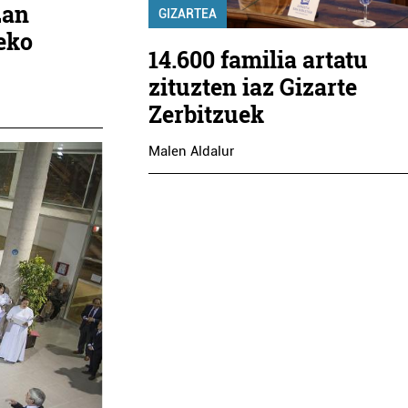
Lan
GIZARTEA
eko
14.600 familia artatu
zituzten iaz Gizarte
Zerbitzuek
Malen Aldalur