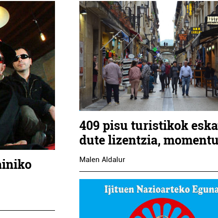
409 pisu turistikok esk
dute lizentzia, moment
Malen Aldalur
ainiko