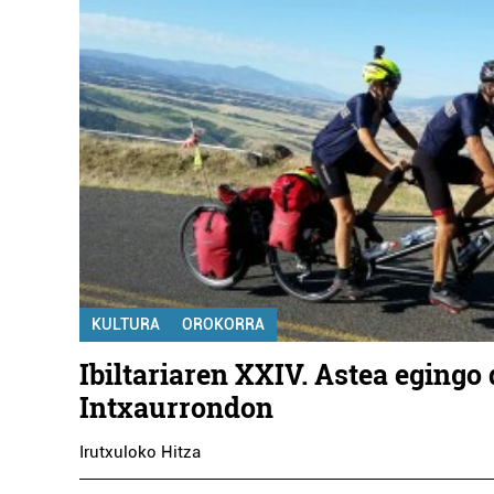
KULTURA
OROKORRA
Ibiltariaren XXIV. Astea egingo
Intxaurrondon
Irutxuloko Hitza