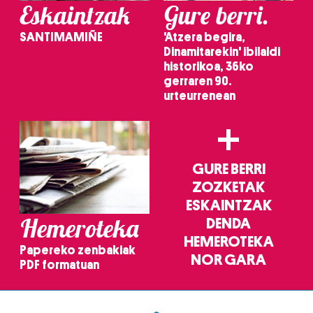
Eskaintzak
Gure berri.
datuen atalean. Edozein unetan alda edo ken dezakezu
zure baimena Cookieen adierazpenean.
SANTIMAMIÑE
'Atzera begira,
Dinamitarekin' ibilaldi
Webgune honek cookie propioak eta hirugarrenen cookie-
historikoa, 36ko
fitxategiak erabiltzen ditu. Zure esperientzia eta
gerraren 90.
zerbitzuak hobetzeko asmoz, cookie teknologiaz
urteurrenean
baliatzen gara. Ohar hau onartuz gero, teknologia hori
+
erabiltzeko baimen esplizitua ematen diguzu.
Gehiago
irakurri
GURE BERRI
ZOZKETAK
ESKAINTZAK
Hemeroteka
DENDA
HEMEROTEKA
Papereko zenbakiak
NOR GARA
PDF formatuan