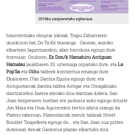
2018ko sanjoanetako egitaraua.
haurrentzako olinpiar jokoak, Trapu Zaharraren
ikuskizun bat, Do Ta Ke txaranga… Gauean, auzoko
elkarteen laguntzarekin, afari herrikoia egingo dute
frontoian. Ondoren,
Ez Don/k Hamahiru Antiguan
Hamalau
jaialdiaren 20. urtemuga ospatuko dute, eta
La
Pop’lla
eta
Oihu
taldeek kontzertua emango dute.
Ekainaren 17an Dantza Eguna egingo dute, eta
Antiguotarrak dantza taldea Astigar eta Otsagabiako
dantzariekin batera aterako dira dantzan kalera. San
Joan bezperaren bueltan ere jarduera asko egingo dituzte.
Jon Maia eta Unai Agirrerekin bertso afaria izango da
Platero tabernan, Platerotarrak mendi taldeak Street
Boulder Txapelketa egingo du… eta San Joan sua pizten
dutenean denak Gaskonia plazan elkartuko dira.