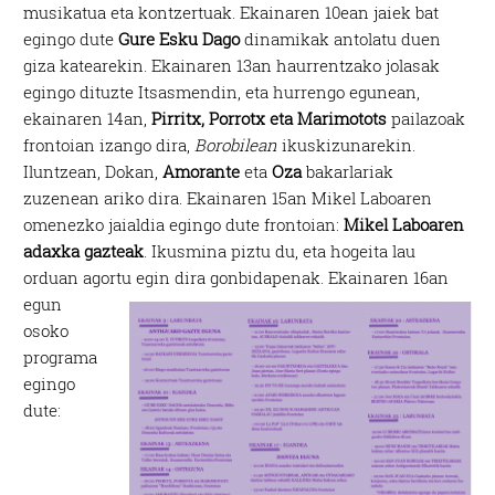
musikatua eta kontzertuak. Ekainaren 10ean jaiek bat
egingo dute
Gure Esku Dago
dinamikak antolatu duen
giza katearekin. Ekainaren 13an haurrentzako jolasak
egingo dituzte Itsasmendin, eta hurrengo egunean,
ekainaren 14an,
Pirritx, Porrotx eta Marimotots
pailazoak
frontoian izango dira,
Borobilean
ikuskizunarekin.
Iluntzean, Dokan,
Amorante
eta
Oza
bakarlariak
zuzenean ariko dira. Ekainaren 15an Mikel Laboaren
omenezko jaialdia egingo dute frontoian:
Mikel Laboaren
adaxka gazteak
. Ikusmina piztu du, eta hogeita lau
orduan agortu egin dira gonbidapenak.
Ekainaren 16an
egun
osoko
programa
egingo
dute: