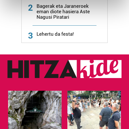
Find out more about how your personal data is processed
2
Bagerak eta Jaraneroek
and set your preferences in the
details section
.
eman diote hasiera Aste
Nagusi Piratari
Guk eta gure bazkideek zure datu pertsonalak
prozesatzen ditugu, zure IP zenbakia, besteak beste,
3
Lehertu da festa!
teknologia erabiliz, cookieak adibidez, iragarki eta eduki
pertsonalizatuak eskaintzeko, iragarkiak eta edukia
neurtzeko, jendeari buruzko informazioa biltzeko eta
produktuak garatzeko. Zure datuak nork eta zertarako
erabiltzen dituen hauta dezakezu.
Bazkide batzuek ez dizute baimenik eskatzen, eta beren
interes komertzial legitimoetan babesten dira. Ikusi gure
bazkideen zerrenda, beren ustez zein helburutarako
duten interes legitimoa eta horren aurka nola egin
dezakezun ikusteko.
Lortu zure datu pertsonalak prozesatzeko moduari
buruzko informazio gehiago eta ezarri zure lehentasunak