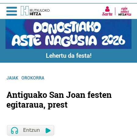
Sartu
Lehertu da festa!
JAIAK
OROKORRA
Antiguako San Joan festen
egitaraua, prest