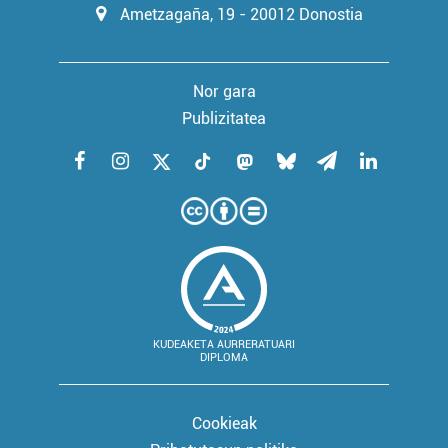
Ametzagaña, 19 - 20012 Donostia
Nor gara
Publizitatea
KUDEAKETA AURRERATUARI
DIPLOMA
Cookieak