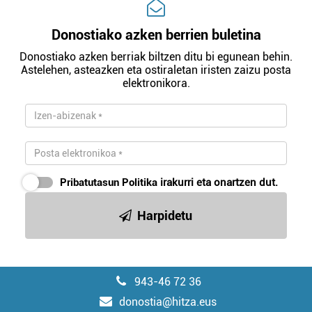
Donostiako azken berrien buletina
Donostiako azken berriak biltzen ditu bi egunean behin.
Astelehen, asteazken eta ostiraletan iristen zaizu posta
elektronikora.
Pribatutasun Politika
irakurri eta onartzen dut.
Harpidetu
943-46 72 36
donostia@hitza.eus